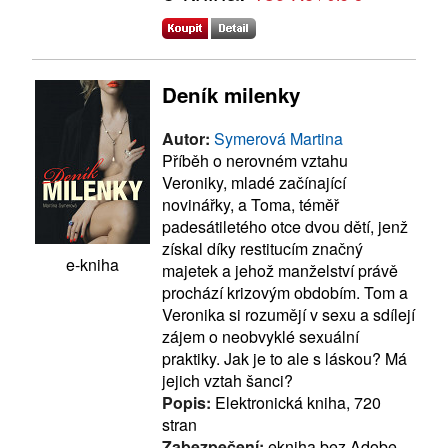
Deník milenky
Autor:
Symerová Martina
Příběh o nerovném vztahu
Veroniky, mladé začínající
novinářky, a Toma, téměř
padesátiletého otce dvou dětí, jenž
získal díky restitucím značný
e-kniha
majetek a jehož manželství právě
prochází krizovým obdobím. Tom a
Veronika si rozumějí v sexu a sdílejí
zájem o neobvyklé sexuální
praktiky. Jak je to ale s láskou? Má
jejich vztah šanci?
Popis:
Elektronická kniha, 720
stran
Zabezpečení:
ekniha bez Adobe