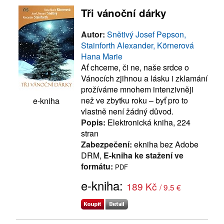
Tři vánoční dárky
Autor:
Snětivý Josef Pepson,
Stainforth Alexander, Körnerová
Hana Marie
Ať chceme, či ne, naše srdce o
Vánocích zjihnou a lásku i zklamání
prožíváme mnohem intenzivněji
než ve zbytku roku – byť pro to
e-kniha
vlastně není žádný důvod.
Popis:
Elektronická kniha, 224
stran
Zabezpečení:
ekniha bez Adobe
DRM,
E-kniha ke stažení ve
formátu:
PDF
e-kniha:
189 Kč
/ 9.5 €