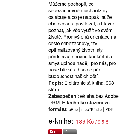
Můžeme pochopit, co
sebezáchovné mechanizmy
oslabuje a co je naopak může
obnovovat a posilovat, a hlavně
poznat, jak vše využít ve svém
životě. Promyšlená orientace na
cestě sebezáchovy, tzv.
optimalizovaný životní styl
představuje novou konkrétní a
smysluplnou naději pro nás, pro
naše blízké a hlavně pro
budoucnost našich dětí.
Popis:
Elektronická kniha, 368
stran
Zabezpečení:
ekniha bez Adobe
DRM,
E-kniha ke stažení ve
formátu:
|
|
ePub
mobi/Kindle
PDF
e-kniha:
189 Kč
/ 9.5 €