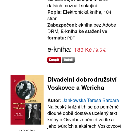
dalších možná i šokující.
Popis:
Elektronická kniha, 184
stran
Zabezpečení:
ekniha bez Adobe
DRM,
E-kniha ke stažení ve
formátu:
PDF
e-kniha:
189 Kč
/ 9.5 €
Divadelní dobrodružství
Voskovce a Wericha
Autor:
Jankowska Teresa Barbara
Na český knižní trh se po poměrně
dlouhé době dostává ucelený text
knihy o Osvobozeném divadle a
jeho tvůrcích a aktérech Voskovcovi
e-kniha