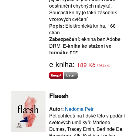
odstranění chybných návyků.
Součástí knihy je také zásobník
vzorových cvičení.
Popis:
Elektronická kniha, 168
stran
Zabezpečení:
ekniha bez Adobe
DRM,
E-kniha ke stažení ve
formátu:
PDF
e-kniha:
189 Kč
/ 9.5 €
Flaesh
Autor:
Nedoma Petr
Pět pohledů na lidské tělo v podání
světových umělkyň: Marlene
Dumas, Tracey Emin, Berlinde De
Bruyckere, Kiki Smith a Louise