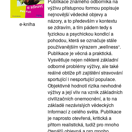
Publikace známého odborníka na
výživu přístupnou formou popisuje
nejnovější vědecké objevy a
názory, a to především v kontextu
e-kniha
se zdravím, a tím pádem tedy s
fyzickou a psychickou kondicí a
pohodou, která se označuje stále
používanějším výrazem „wellness“.
Publikace je věcná a praktická.
Vysvětluje nejen některé základní
odborné problémy výživy, ale také
reálné obtíže při zajištění stravování
sportující i nesportující populace.
Objektivně hodnotí rizika nevhodné
výživy a její vliv na vznik základních
civilizačních onemocnění, a to na
základě nezávislých vědeckých
informací z celého světa. Publikace
je naprosto otevřená, kritická a
přitom realistická, tudíž pro mnoho
čtenářů objevná a pro mnoho