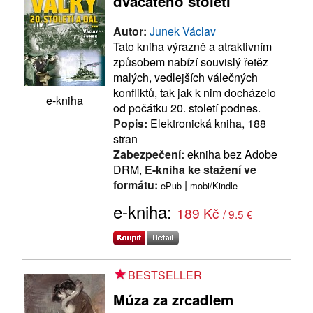
dvacátého století
Autor:
Junek Václav
Tato kniha výrazně a atraktivním
způsobem nabízí souvislý řetěz
malých, vedlejších válečných
konfliktů, tak jak k nim docházelo
e-kniha
od počátku 20. století podnes.
Popis:
Elektronická kniha, 188
stran
Zabezpečení:
ekniha bez Adobe
DRM,
E-kniha ke stažení ve
formátu:
|
ePub
mobi/Kindle
e-kniha:
189 Kč
/ 9.5 €
BESTSELLER
Múza za zrcadlem