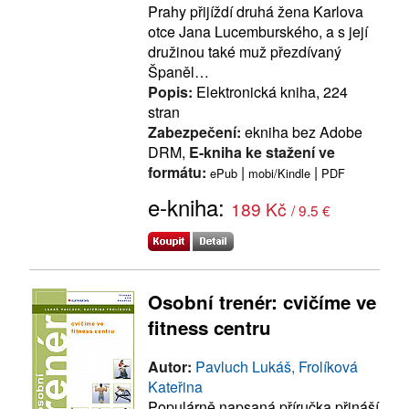
Prahy přijíždí druhá žena Karlova
otce Jana Lucemburského, a s její
družinou také muž přezdívaný
Španěl…
Popis:
Elektronická kniha, 224
stran
Zabezpečení:
ekniha bez Adobe
DRM,
E-kniha ke stažení ve
formátu:
|
|
ePub
mobi/Kindle
PDF
e-kniha:
189 Kč
/ 9.5 €
Osobní trenér: cvičíme ve
fitness centru
Autor:
Pavluch Lukáš, Frolíková
Kateřina
Populárně napsaná příručka přináší