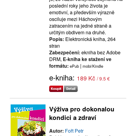
poslední roky jeho života je
emotivní, a především výrazně
osciluje mezi Háchovým
zatracením na jedné straně a
určitým obdivem na druhé.
Popis:
Elektronická kniha, 264
stran
Zabezpečení:
ekniha bez Adobe
DRM,
E-kniha ke stažení ve
formátu:
|
ePub
mobi/Kindle
e-kniha:
189 Kč
/ 9.5 €
Výživa pro dokonalou
kondici a zdraví
Autor:
Fořt Petr