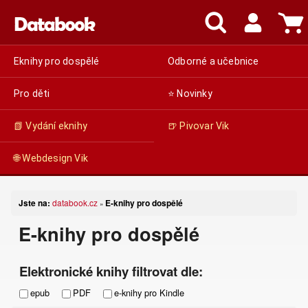
Eknihy pro dospělé
Odborné a učebnice
Pro děti
⭐ Novinky
📗 Vydání eknihy
🍺 Pivovar Vik
🌐 Webdesign Vik
Jste na:
databook.cz
E-knihy pro dospělé
»
E-knihy pro dospělé
Elektronické knihy filtrovat dle:
epub
PDF
e-knihy pro Kindle