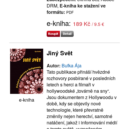
DRM,
E-kniha ke stažení ve
formátu:
PDF
e-kniha:
189 Kč
/ 9.5 €
Jiný Svět
Autor:
Bufka Ája
Tato publikace přináší hvězdné
rozhovory posbírané v posledních
letech s herci a filmaři v
hollywoodské „továrně na sny“.
Jsou dokumentem z Hollywoodu v
e-kniha
době, kdy se objevily nové
technologie, které převratně
změnily nejen herectví, samotné
natáčení, jakož i informování médií
o tomto světě, vyznačeném