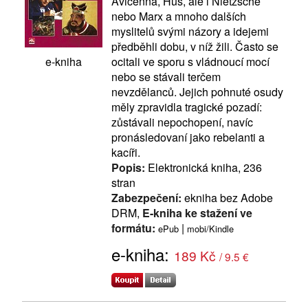
Avicenna, Hus, ale i Nietzsche
nebo Marx a mnoho dalších
myslitelů svými názory a idejemi
předběhli dobu, v níž žili. Často se
ocitali ve sporu s vládnoucí mocí
e-kniha
nebo se stávali terčem
nevzdělanců. Jejich pohnuté osudy
měly zpravidla tragické pozadí:
zůstávali nepochopení, navíc
pronásledovaní jako rebelanti a
kacíři.
Popis:
Elektronická kniha, 236
stran
Zabezpečení:
ekniha bez Adobe
DRM,
E-kniha ke stažení ve
formátu:
|
ePub
mobi/Kindle
e-kniha:
189 Kč
/ 9.5 €