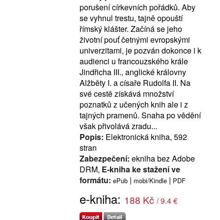
porušení církevních pořádků. Aby
se vyhnul trestu, tajně opouští
římský klášter. Začíná se jeho
životní pouť četnými evropskými
univerzitami, je pozván dokonce i k
audienci u francouzského krále
Jindřicha III., anglické královny
Alžběty I. a císaře Rudolfa II. Na
své cestě získává množství
poznatků z učených knih ale i z
tajných pramenů. Snaha po vědění
však přivolává zradu...
Popis:
Elektronická kniha, 592
stran
Zabezpečení:
ekniha bez Adobe
DRM,
E-kniha ke stažení ve
formátu:
|
|
ePub
mobi/Kindle
PDF
e-kniha:
188 Kč
/ 9.4 €