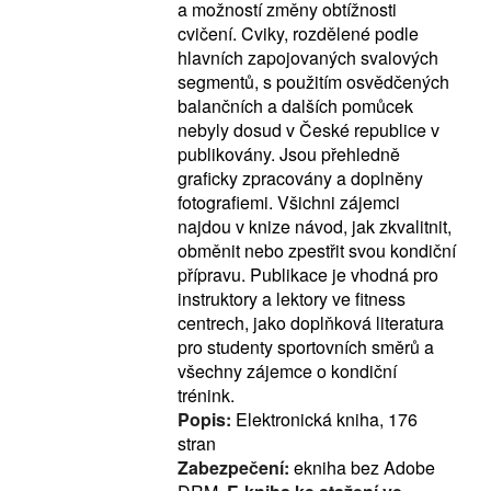
a možností změny obtížnosti
cvičení. Cviky, rozdělené podle
hlavních zapojovaných svalových
segmentů, s použitím osvědčených
balančních a dalších pomůcek
nebyly dosud v České republice v
publikovány. Jsou přehledně
graficky zpracovány a doplněny
fotografiemi. Všichni zájemci
najdou v knize návod, jak zkvalitnit,
obměnit nebo zpestřit svou kondiční
přípravu. Publikace je vhodná pro
instruktory a lektory ve fitness
centrech, jako doplňková literatura
pro studenty sportovních směrů a
všechny zájemce o kondiční
trénink.
Popis:
Elektronická kniha, 176
stran
Zabezpečení:
ekniha bez Adobe