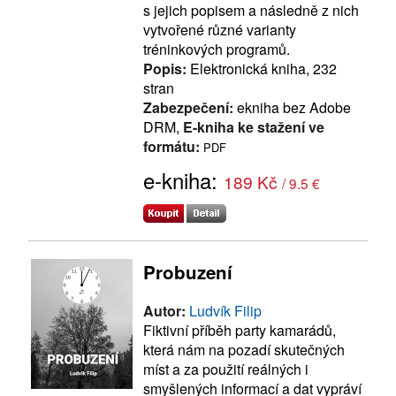
s jejich popisem a následně z nich
vytvořené různé varianty
tréninkových programů.
Popis:
Elektronická kniha, 232
stran
Zabezpečení:
ekniha bez Adobe
DRM,
E-kniha ke stažení ve
formátu:
PDF
e-kniha:
189 Kč
/ 9.5 €
Probuzení
Autor:
Ludvík Filip
Fiktivní příběh party kamarádů,
která nám na pozadí skutečných
míst a za použití reálných i
smyšlených informací a dat vypráví