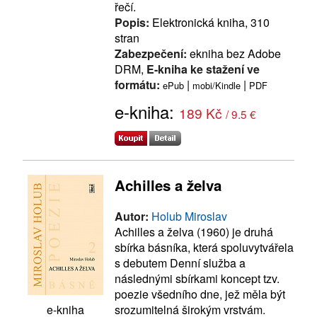
řečí.
Popis:
Elektronická kniha, 310
stran
Zabezpečení:
ekniha bez Adobe
DRM,
E-kniha ke stažení ve
formátu:
|
|
ePub
mobi/Kindle
PDF
e-kniha:
189 Kč
/ 9.5 €
Achilles a želva
Autor:
Holub Miroslav
Achilles a želva (1960) je druhá
sbírka básníka, která spoluvytvářela
s debutem Denní služba a
následnými sbírkami koncept tzv.
poezie všedního dne, jež měla být
srozumitelná širokým vrstvám.
e-kniha