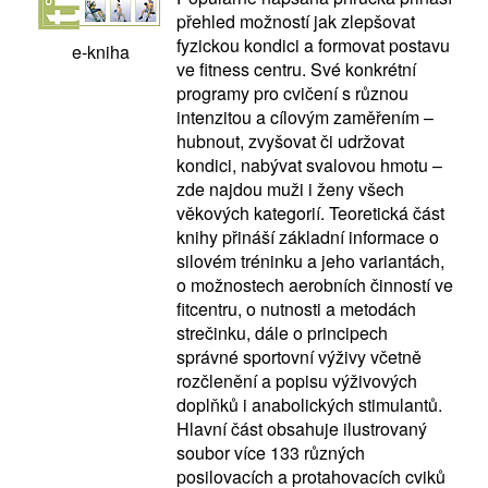
přehled možností jak zlepšovat
fyzickou kondici a formovat postavu
e-kniha
ve fitness centru. Své konkrétní
programy pro cvičení s různou
intenzitou a cílovým zaměřením –
hubnout, zvyšovat či udržovat
kondici, nabývat svalovou hmotu –
zde najdou muži i ženy všech
věkových kategorií. Teoretická část
knihy přináší základní informace o
silovém tréninku a jeho variantách,
o možnostech aerobních činností ve
fitcentru, o nutnosti a metodách
strečinku, dále o principech
správné sportovní výživy včetně
rozčlenění a popisu výživových
doplňků i anabolických stimulantů.
Hlavní část obsahuje ilustrovaný
soubor více 133 různých
posilovacích a protahovacích cviků