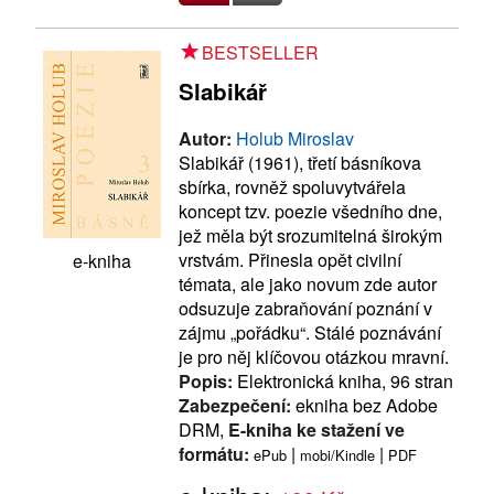
BESTSELLER
Slabikář
Autor:
Holub Miroslav
Slabikář (1961), třetí básníkova
sbírka, rovněž spoluvytvářela
koncept tzv. poezie všedního dne,
jež měla být srozumitelná širokým
vrstvám. Přinesla opět civilní
e-kniha
témata, ale jako novum zde autor
odsuzuje zabraňování poznání v
zájmu „pořádku“. Stálé poznávání
je pro něj klíčovou otázkou mravní.
Popis:
Elektronická kniha, 96 stran
Zabezpečení:
ekniha bez Adobe
DRM,
E-kniha ke stažení ve
formátu:
|
|
ePub
mobi/Kindle
PDF