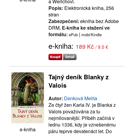
a Werichovi.
Popis:
Elektronická kniha, 256
stran
Zabezpečení:
ekniha bez Adobe
DRM,
E-kniha ke stažení ve
formátu:
|
ePub
mobi/Kindle
e-kniha:
189 Kč
/ 9.5 €
Tajný deník Blanky z
Valois
Autor:
Denková Melita
Ze čtyř žen Karla IV. je Blanka z
Valois považována za tu
nejmilovanější. Příběh začíná v
lednu 1336, kdy je vznešenému
e-kniha
páru teprve devatenáct let. Do