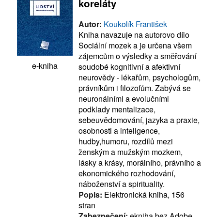
koreláty
Autor:
Koukolík František
Kniha navazuje na autorovo dílo
Sociální mozek a je určena všem
zájemcům o výsledky a směřování
e-kniha
soudobé kognitivní a afektivní
neurovědy - lékařům, psychologům,
právníkům i filozofům. Zabývá se
neuronálními a evolučními
podklady mentalizace,
sebeuvědomování, jazyka a praxie,
osobnosti a inteligence,
hudby,humoru, rozdílů mezi
ženským a mužským mozkem,
lásky a krásy, morálního, právního a
ekonomického rozhodování,
náboženství a spirituality.
Popis:
Elektronická kniha, 156
stran
Zabezpečení:
ekniha bez Adobe