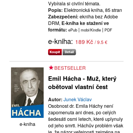
Vybírala si civilní témata.
Popis:
Elektronická kniha, 85 stran
Zabezpečení:
ekniha bez Adobe
DRM,
E-kniha ke stažení ve
formátu:
|
|
ePub
mobi/Kindle
PDF
e-kniha:
189 Kč
/ 9.5 €
BESTSELLER
Emil Hácha - Muž, který
obětoval vlastní čest
Autor:
Junek Václav
Osobnost dr. Emila Háchy není
zapomenuta ani dnes, po celých
šedesáti osmi letech, které uplynuly
e-kniha
od jeho smrti. Háchův problém však
je, že názor veřejnosti zejména na