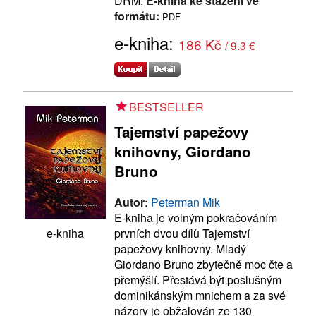
DRM,
E-kniha ke stažení ve
formátu:
PDF
e-kniha:
186 Kč
/ 9.3 €
BESTSELLER
Tajemství papežovy
knihovny, Giordano
Bruno
Autor:
Peterman Mik
E-kniha je volným pokračováním
prvních dvou dílů Tajemství
e-kniha
papežovy knihovny. Mladý
Giordano Bruno zbytečně moc čte a
přemýšlí. Přestává být poslušným
dominikánským mnichem a za své
názory je obžalován ze 130