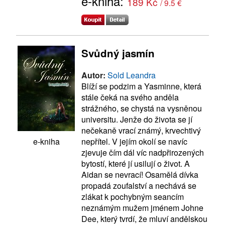
e-kniha:
189 Kč
/ 9.5 €
Svůdný jasmín
Autor:
Sold Leandra
Blíží se podzim a Yasminne, která
stále čeká na svého anděla
strážného, se chystá na vysněnou
universitu. Jenže do života se jí
nečekaně vrací známý, krvechtivý
nepřítel. V jejím okolí se navíc
e-kniha
zjevuje čím dál víc nadpřirozených
bytostí, které jí usilují o život. A
Aidan se nevrací! Osamělá dívka
propadá zoufalství a nechává se
zlákat k pochybným seancím
neznámým mužem jménem Johne
Dee, který tvrdí, že mluví andělskou