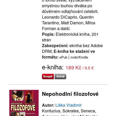
smyslnou touhou diváka po
důvěrném odtajňování celebrit.
Leonardo DiCaprio, Quentin
Tarantino, Matt Damon, Milos
Forman a další.
Popis:
Elektronická kniha, 201
stran
Zabezpečení:
ekniha bez Adobe
DRM,
E-kniha ke stažení ve
formátu:
|
ePub
mobi/Kindle
e-kniha:
189 Kč
/ 9.5 €
Nepohodlní filozofové
Autor:
Liška Vladimír
Konfucius, Sokrates, Seneca,