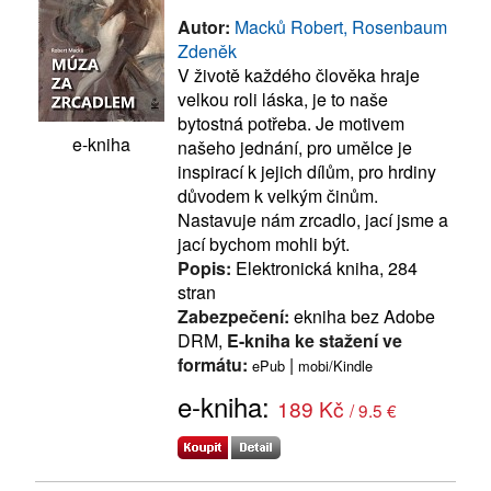
Autor:
Macků Robert, Rosenbaum
Zdeněk
V životě každého člověka hraje
velkou roli láska, je to naše
bytostná potřeba. Je motivem
e-kniha
našeho jednání, pro umělce je
inspirací k jejich dílům, pro hrdiny
důvodem k velkým činům.
Nastavuje nám zrcadlo, jací jsme a
jací bychom mohli být.
Popis:
Elektronická kniha, 284
stran
Zabezpečení:
ekniha bez Adobe
DRM,
E-kniha ke stažení ve
formátu:
|
ePub
mobi/Kindle
e-kniha:
189 Kč
/ 9.5 €