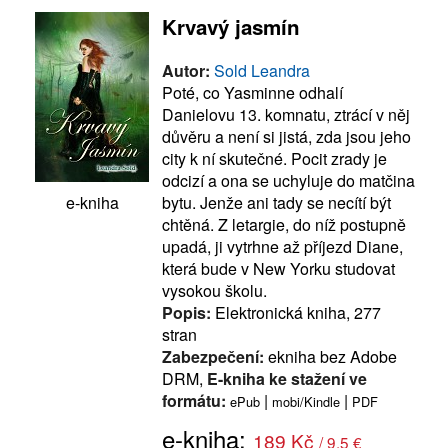
Krvavý jasmín
Autor:
Sold Leandra
Poté, co Yasminne odhalí
Danielovu 13. komnatu, ztrácí v něj
důvěru a není si jistá, zda jsou jeho
city k ní skutečné. Pocit zrady je
odcizí a ona se uchyluje do matčina
bytu. Jenže ani tady se necítí být
e-kniha
chtěná. Z letargie, do níž postupně
upadá, ji vytrhne až příjezd Diane,
která bude v New Yorku studovat
vysokou školu.
Popis:
Elektronická kniha, 277
stran
Zabezpečení:
ekniha bez Adobe
DRM,
E-kniha ke stažení ve
formátu:
|
|
ePub
mobi/Kindle
PDF
e-kniha:
189 Kč
/ 9.5 €