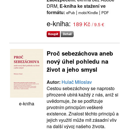
DRM,
E-kniha ke stažení ve
formátu:
|
|
ePub
mobi/Kindle
PDF
e-kniha:
189 Kč
/ 9.5 €
Proč sebezáchova aneb
nový úhel pohledu na
život a jeho smysl
Autor:
Hulač Miloslav
Cestou sebezáchovy se naprosto
přirozeně ubírá každý z nás, aniž si
uvědomuje, že se podřizuje
e-kniha
prvotním principům veškeré
existence. Znalost těchto principů a
jejich využití může mít zásadní vliv
na další vývoj našeho života.