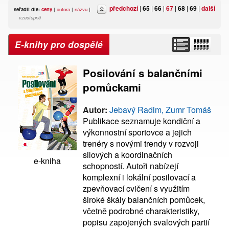
předchozí
|
65
|
66
|
67
|
68
|
69
|
další
seřadit dle:
ceny
|
autora
|
názvu
|
vzestupně
E-knihy pro dospělé
Posilování s balančními
pomůckami
Autor:
Jebavý Radim, Zumr Tomáš
Publikace seznamuje kondiční a
výkonnostní sportovce a jejich
trenéry s novými trendy v rozvoji
silových a koordinačních
e-kniha
schopností. Autoři nabízejí
komplexní i lokální posilovací a
zpevňovací cvičení s využitím
široké škály balančních pomůcek,
včetně podrobné charakteristiky,
popisu zapojených svalových partií