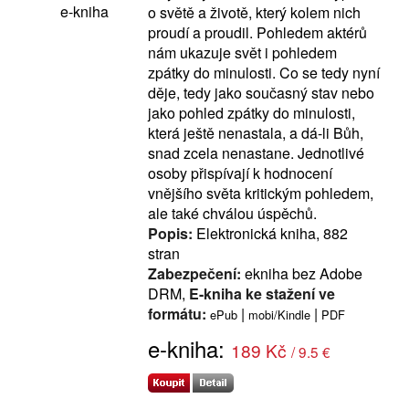
e-kniha
o světě a životě, který kolem nich
proudí a proudil. Pohledem aktérů
nám ukazuje svět i pohledem
zpátky do minulosti. Co se tedy nyní
děje, tedy jako současný stav nebo
jako pohled zpátky do minulosti,
která ještě nenastala, a dá-li Bůh,
snad zcela nenastane. Jednotlivé
osoby přispívají k hodnocení
vnějšího světa kritickým pohledem,
ale také chválou úspěchů.
Popis:
Elektronická kniha, 882
stran
Zabezpečení:
ekniha bez Adobe
DRM,
E-kniha ke stažení ve
formátu:
|
|
ePub
mobi/Kindle
PDF
e-kniha:
189 Kč
/ 9.5 €