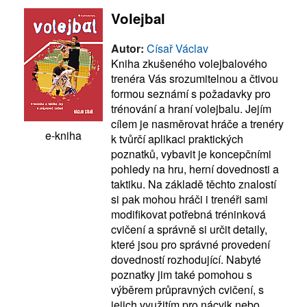
Volejbal
Autor:
Císař Václav
Kniha zkušeného volejbalového
trenéra Vás srozumitelnou a čtivou
formou seznámí s požadavky pro
trénování a hraní volejbalu. Jejím
cílem je nasměrovat hráče a trenéry
e-kniha
k tvůrčí aplikaci praktických
poznatků, vybavit je koncepčními
pohledy na hru, herní dovednosti a
taktiku. Na základě těchto znalostí
si pak mohou hráči i trenéři sami
modifikovat potřebná tréninková
cvičení a správně si určit detaily,
které jsou pro správné provedení
dovedností rozhodující. Nabyté
poznatky jim také pomohou s
výběrem průpravných cvičení, s
jejich využitím pro nácvik nebo