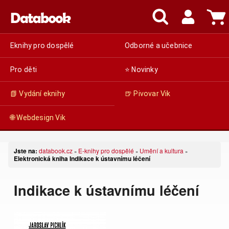
Eknihy pro dospělé
Odborné a učebnice
Pro děti
⭐ Novinky
📗 Vydání eknihy
🍺 Pivovar Vik
🌐 Webdesign Vik
Jste na:
databook.cz
E-knihy pro dospělé
Umění a kultura
»
»
»
Elektronická kniha Indikace k ústavnímu léčení
Indikace k ústavnímu léčení