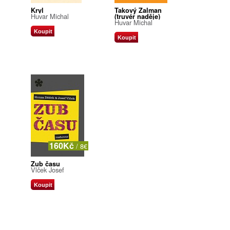
Kryl
Takový Žalman
Huvar Michal
(truvér naděje)
Huvar Michal
Koupit
Koupit
160Kč
/ 8€
Zub času
Vlček Josef
Koupit