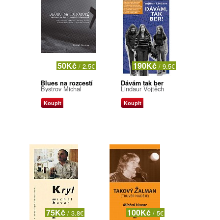
50Kč
190Kč
/ 2.5€
/ 9.5€
Blues na rozcestí
Dávám tak ber
Bystrov Michal
Lindaur Vojtěch
Koupit
Koupit
75Kč
100Kč
/ 3.8€
/ 5€