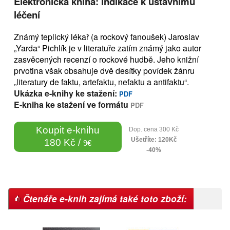
Elektronická kniha: Indikace k ústavnímu
léčení
Známý teplický lékař (a rockový fanoušek) Jaroslav
„Yarda“ Pichlík je v literatuře zatím známý jako autor
zasvěcených recenzí o rockové hudbě. Jeho knižní
prvotina však obsahuje dvě desítky povídek žánru
„literatury de faktu, artefaktu, nefaktu a antifaktu“.
Ukázka e-knihy ke stažení:
PDF
E-kniha ke stažení ve formátu
PDF
Koupit e-knihu
Dop. cena 300 Kč
Ušetříte: 120Kč
180 Kč /
9€
-40%
Čtenáře e-knih zajímá také toto zboží: