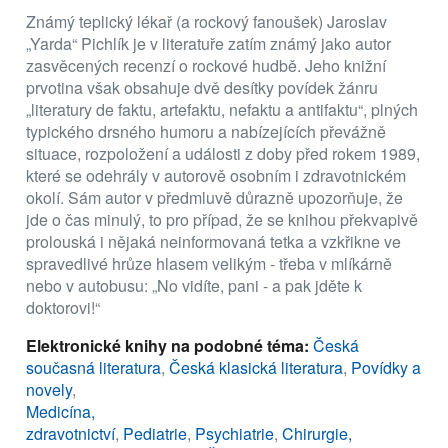
Známý teplický lékař (a rockový fanoušek) Jaroslav
„Yarda“ Pichlík je v literatuře zatím známý jako autor
zasvěcených recenzí o rockové hudbě. Jeho knižní
prvotina však obsahuje dvě desítky povídek žánru
„literatury de faktu, artefaktu, nefaktu a antifaktu“, plných
typického drsného humoru a nabízejících převážně
situace, rozpoložení a události z doby před rokem 1989,
které se odehrály v autorově osobním i zdravotnickém
okolí. Sám autor v předmluvě důrazně upozorňuje, že
jde o čas minulý, to pro případ, že se knihou překvapivě
prolouská i nějaká neinformovaná tetka a vzkřikne ve
spravedlivé hrůze hlasem velikým - třeba v mlíkárně
nebo v autobusu: „No vidíte, pani - a pak jděte k
doktorovi!“
Elektronické knihy na podobné téma:
Česká
současná literatura
,
Česká klasická literatura
,
Povídky a
novely
,
Medicína,
zdravotnictví
,
Pediatrie
,
Psychiatrie
,
Chirurgie,