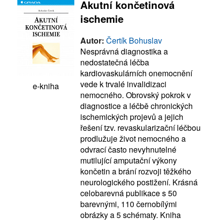
Akutní končetinová
ischemie
Autor:
Čertík Bohuslav
Nesprávná diagnostika a
nedostatečná léčba
kardiovaskulárních onemocnění
vede k trvalé invalidizaci
e-kniha
nemocného. Obrovský pokrok v
diagnostice a léčbě chronických
ischemických projevů a jejich
řešení tzv. revaskularizační léčbou
prodlužuje život nemocného a
odvrací často nevyhnutelné
mutilující amputační výkony
končetin a brání rozvoji těžkého
neurologického postižení. Krásná
celobarevná publikace s 50
barevnými, 110 černobílými
obrázky a 5 schématy. Kniha