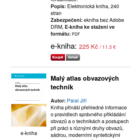
Popis:
Elektronická kniha, 240
stran
Zabezpečení:
ekniha bez Adobe
DRM,
E-kniha ke stažení ve
formátu:
PDF
e-kniha:
225 Kč
/ 11.3 €
Malý atlas obvazových
technik
Autor:
Páral Jiří
Kniha přináší přehledné informace
o pravidlech správného přikládání
obvazů a o technikách a postupech
při práci s různými druhy obvazů,
e-kniha
sádrou, moderními syntetickými