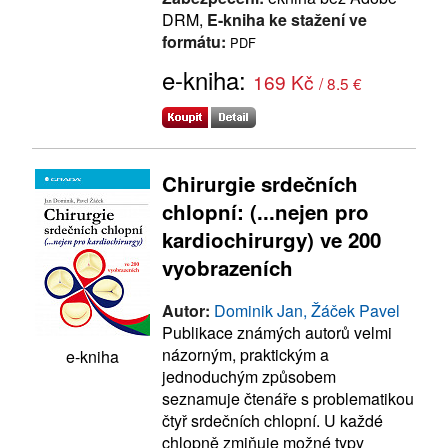
DRM,
E-kniha ke stažení ve
formátu:
PDF
e-kniha:
169 Kč
/ 8.5 €
Chirurgie srdečních
chlopní: (...nejen pro
kardiochirurgy) ve 200
vyobrazeních
Autor:
Dominik Jan, Žáček Pavel
Publikace známých autorů velmi
názorným, praktickým a
e-kniha
jednoduchým způsobem
seznamuje čtenáře s problematikou
čtyř srdečních chlopní. U každé
chlopně zmiňuje možné typy