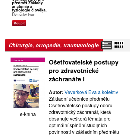
předmět Základy
anatomie a
fyziologie člověka,
3., přepracované a
Dylevský Ivan
doplněné vydání
Koupit
Chirurgie, ortopedie, traumatologie
Ošetřovatelské postupy
pro zdravotnické
záchranáře I
Autor:
Veverková Eva a kolektiv
Základní učebnice předmětu
Ošetřovatelské postupy oboru
zdravotnický záchranář, která
e-kniha
obsahuje veškerá témata pro
optimální splnění studijních
povinností v základním předmětu