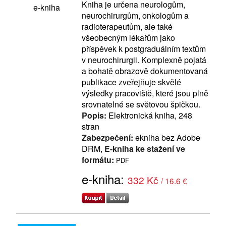
Kniha je určena neurologům,
e-kniha
neurochirurgům, onkologům a
radioterapeutům, ale také
všeobecným lékařům jako
příspěvek k postgraduálním textům
v neurochirurgii. Komplexně pojatá
a bohatě obrazově dokumentovaná
publikace zveřejňuje skvělé
výsledky pracoviště, které jsou plně
srovnatelné se světovou špičkou.
Popis:
Elektronická kniha, 248
stran
Zabezpečení:
ekniha bez Adobe
DRM,
E-kniha ke stažení ve
formátu:
PDF
e-kniha:
332 Kč
/ 16.6 €