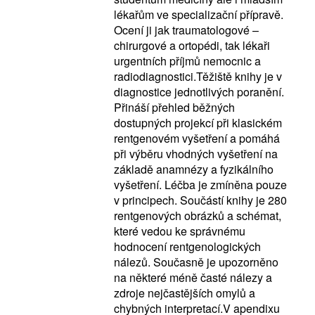
lékařům ve specializační přípravě.
Ocení ji jak traumatologové –
chirurgové a ortopédi, tak lékaři
urgentních příjmů nemocnic a
radiodiagnostici.Těžiště knihy je v
diagnostice jednotlivých poranění.
Přináší přehled běžných
dostupných projekcí při klasickém
rentgenovém vyšetření a pomáhá
při výběru vhodných vyšetření na
základě anamnézy a fyzikálního
vyšetření. Léčba je zmíněna pouze
v principech. Součástí knihy je 280
rentgenových obrázků a schémat,
které vedou ke správnému
hodnocení rentgenologických
nálezů. Současně je upozorněno
na některé méně časté nálezy a
zdroje nejčastějších omylů a
chybných interpretací.V apendixu