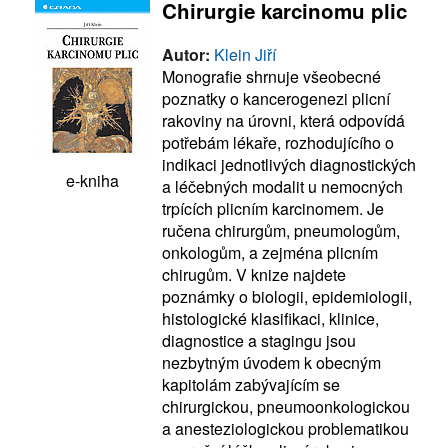
Chirurgie karcinomu plic
Autor:
Klein Jiří
Monografie shrnuje všeobecné
poznatky o kancerogenezi plicní
rakoviny na úrovni, která odpovídá
potřebám lékaře, rozhodujícího o
indikaci jednotlivých diagnostických
e-kniha
a léčebných modalit u nemocných
trpících plicním karcinomem. Je
ručena chirurgům, pneumologům,
onkologům, a zejména plicním
chirugům. V knize najdete
poznámky o biologii, epidemiologii,
histologické klasifikaci, klinice,
diagnostice a stagingu jsou
nezbytným úvodem k obecným
kapitolám zabývajícím se
chirurgickou, pneumoonkologickou
a anesteziologickou problematikou