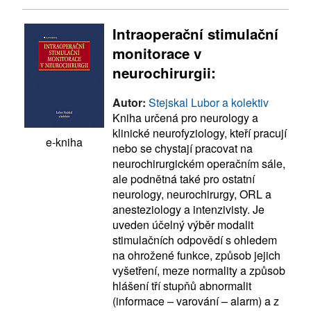
Intraoperační stimulační
monitorace v
neurochirurgii:
Autor:
Stejskal Lubor a kolektiv
Kniha určená pro neurology a
klinické neurofyziology, kteří pracují
e-kniha
nebo se chystají pracovat na
neurochirurgickém operačním sále,
ale podnětná také pro ostatní
neurology, neurochirurgy, ORL a
anesteziology a intenzivisty. Je
uveden účelný výběr modalit
stimulačních odpovědí s ohledem
na ohrožené funkce, způsob jejich
vyšetření, meze normality a způsob
hlášení tří stupňů abnormalit
(informace – varování – alarm) a z