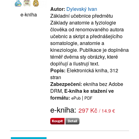
Autor:
Dylevský Ivan
e-kniha
Základní učebnice předmětu
Základy anatomie a fyziologie
člověka od renomovaného autora
učebnic a skript a přednášejícího
somatologie, anatomie a
kineziologie. Publikace je doplněna
téměř dvěma sty obrázky, které
doplňují a ilustrují text.
Popis:
Elektronická kniha, 312
stran
Zabezpečení:
ekniha bez Adobe
DRM,
E-kniha ke stažení ve
formátu:
|
ePub
PDF
e-kniha:
297 Kč
/ 14.9 €