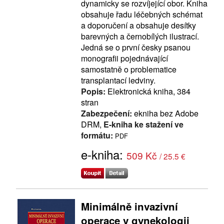
dynamicky se rozvíjející obor. Kniha
obsahuje řadu léčebných schémat
a doporučení a obsahuje desítky
barevných a černobílých ilustrací.
Jedná se o první česky psanou
monografii pojednávající
samostatně o problematice
transplantací ledviny.
Popis:
Elektronická kniha, 384
stran
Zabezpečení:
ekniha bez Adobe
DRM,
E-kniha ke stažení ve
formátu:
PDF
e-kniha:
509 Kč
/ 25.5 €
Minimálně invazivní
operace v gynekologii