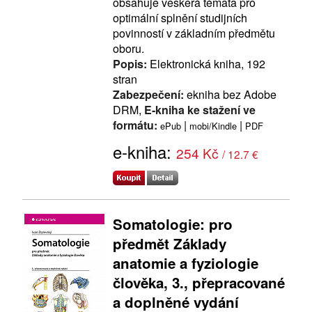
obsahuje veškerá témata pro
optimální splnění studijních
povinností v základním předmětu
oboru.
Popis:
Elektronická kniha, 192
stran
Zabezpečení:
ekniha bez Adobe
DRM,
E-kniha ke stažení ve
formátu:
|
|
ePub
mobi/Kindle
PDF
e-kniha:
254 Kč
/ 12.7 €
Somatologie: pro
předmět Základy
anatomie a fyziologie
člověka, 3., přepracované
a doplněné vydání