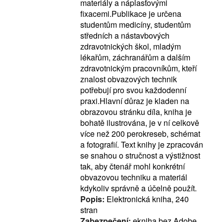
materiály a náplasťovými
fixacemi.Publikace je určena
studentům medicíny, studentům
středních a nástavbových
zdravotnických škol, mladým
lékařům, záchranářům a dalším
zdravotnickým pracovníkům, kteří
znalost obvazových technik
potřebují pro svou každodenní
praxi.Hlavní důraz je kladen na
obrazovou stránku díla, kniha je
bohatě ilustrována, je v ní celkově
více než 200 perokreseb, schémat
a fotografií. Text knihy je zpracován
se snahou o stručnost a výstižnost
tak, aby čtenář mohl konkrétní
obvazovou techniku a materiál
kdykoliv správně a účelně použít.
Popis:
Elektronická kniha, 240
stran
Zabezpečení:
ekniha bez Adobe