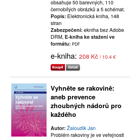
obsahuje 50 barevných, 110
černobílých obrázků a 5 schémat.
Popis:
Elektronická kniha, 148
stran
Zabezpečení:
ekniha bez Adobe
DRM,
E-kniha ke stažení ve
formátu:
PDF
e-kniha:
208 Kč
/ 10.4 €
Vyhněte se rakovině:
aneb prevence
zhoubných nádorů pro
každého
Autor:
Žaloudík Jan
Problém rakoviny je ve veřejnosti