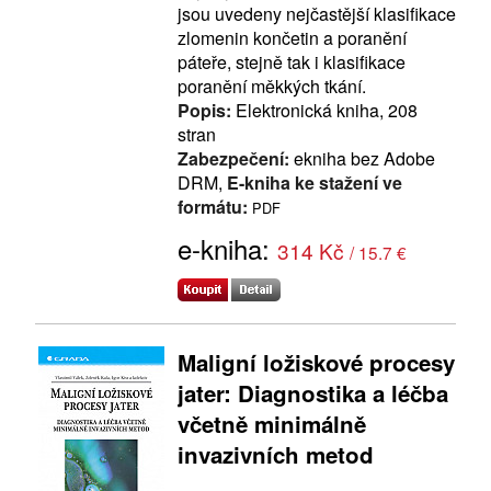
jsou uvedeny nejčastější klasifikace
zlomenin končetin a poranění
páteře, stejně tak i klasifikace
poranění měkkých tkání.
Popis:
Elektronická kniha, 208
stran
Zabezpečení:
ekniha bez Adobe
DRM,
E-kniha ke stažení ve
formátu:
PDF
e-kniha:
314 Kč
/ 15.7 €
Maligní ložiskové procesy
jater: Diagnostika a léčba
včetně minimálně
invazivních metod