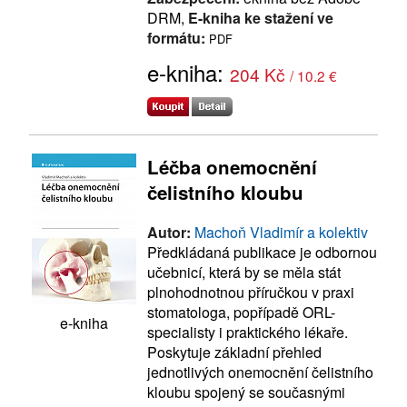
DRM,
E-kniha ke stažení ve
formátu:
PDF
e-kniha:
204 Kč
/ 10.2 €
Léčba onemocnění
čelistního kloubu
Autor:
Machoň Vladimír a kolektiv
Předkládaná publikace je odbornou
učebnicí, která by se měla stát
plnohodnotnou příručkou v praxi
stomatologa, popřípadě ORL-
e-kniha
specialisty i praktického lékaře.
Poskytuje základní přehled
jednotlivých onemocnění čelistního
kloubu spojený se současnými