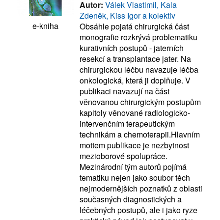
Autor:
Válek Vlastimil, Kala
Zdeněk, Kiss Igor a kolektiv
e-kniha
Obsáhle pojatá chirurgická část
monografie rozkrývá problematiku
kurativních postupů - jaterních
resekcí a transplantace jater. Na
chirurgickou léčbu navazuje léčba
onkologická, která ji doplňuje. V
publikaci navazují na část
věnovanou chirurgickým postupům
kapitoly věnované radiologicko-
intervenčním terapeutickým
technikám a chemoterapii.Hlavním
mottem publikace je nezbytnost
mezioborové spolupráce.
Mezinárodní tým autorů pojímá
tematiku nejen jako soubor těch
nejmodernějších poznatků z oblasti
současných diagnostických a
léčebných postupů, ale i jako ryze