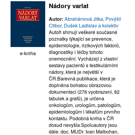
Nádory varlat
Autor:
Abrahámová Jitka, Povýšil
Ctibor, Dušek Ladislav a kolektiv
Autoři shrnují veškeré současné
poznatky týkající se prevence,
epidemiologie, rizikových faktorů,
diagnostiky i léčby tohoto
e-kniha
onemocnění. Vycházejí z vlastní
sestavy pacientů s testikulárními
nádory, která je největší v
ČR.Barevná publikace, která je
doplněna bohatou obrazovou
dokumentací (276 vyobrazení, 82
tabulek a grafů), je určena
onkologům, urologům, patologům,
epidemiologům i lékařům prvního
kontaktu. Podobná kniha v ČR
dosud nevyšla.Spoluautory jsou
dále: doc. MUDr. Ivan Malbohan,