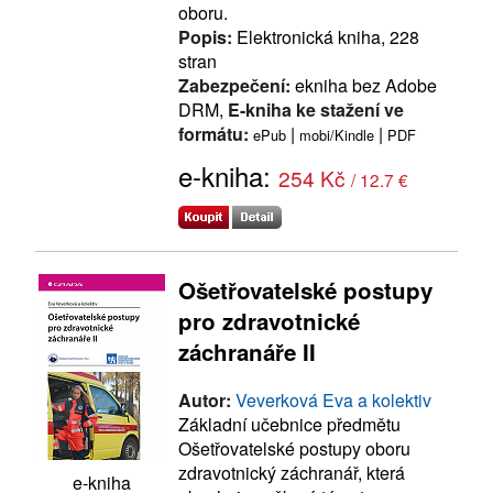
oboru.
Popis:
Elektronická kniha, 228
stran
Zabezpečení:
ekniha bez Adobe
DRM,
E-kniha ke stažení ve
formátu:
|
|
ePub
mobi/Kindle
PDF
e-kniha:
254 Kč
/ 12.7 €
Ošetřovatelské postupy
pro zdravotnické
záchranáře II
Autor:
Veverková Eva a kolektiv
Základní učebnice předmětu
Ošetřovatelské postupy oboru
zdravotnický záchranář, která
e-kniha