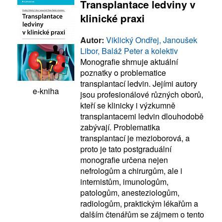
Transplantace ledviny v
klinické praxi
Autor:
Viklický Ondřej, Janoušek
Libor, Baláž Peter a kolektiv
Monografie shrnuje aktuální
poznatky o problematice
transplantací ledvin. Jejími autory
e-kniha
jsou profesionálové různých oborů,
kteří se klinicky i výzkumně
transplantacemi ledvin dlouhodobě
zabývají. Problematika
transplantací je mezioborová, a
proto je tato postgraduální
monografie určena nejen
nefrologům a chirurgům, ale i
internistům, imunologům,
patologům, anesteziologům,
radiologům, praktickým lékařům a
dalším čtenářům se zájmem o tento