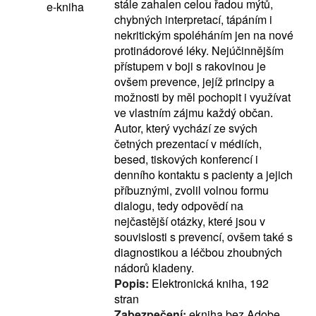
stále zahalen celou řadou mýtů,
e-kniha
chybných interpretací, tápáním i
nekritickým spoléháním jen na nové
protinádorové léky. Nejúčinnějším
přístupem v boji s rakovinou je
ovšem prevence, jejíž principy a
možnosti by měl pochopit i využívat
ve vlastním zájmu každý občan.
Autor, který vychází ze svých
četných prezentací v médiích,
besed, tiskových konferencí i
denního kontaktu s pacienty a jejich
příbuznými, zvolil volnou formu
dialogu, tedy odpovědí na
nejčastější otázky, které jsou v
souvislosti s prevencí, ovšem také s
diagnostikou a léčbou zhoubných
nádorů kladeny.
Popis:
Elektronická kniha, 192
stran
Zabezpečení:
ekniha bez Adobe