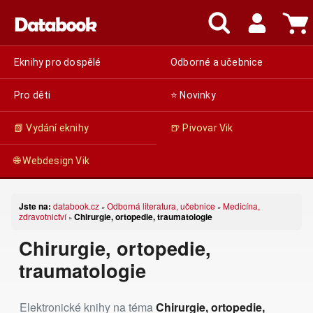
Eknihy pro dospělé
Odborné a učebnice
Pro děti
⭐ Novinky
📗 Vydání eknihy
🍺 Pivovar Vik
🌐 Webdesign Vik
Jste na:
databook.cz
Odborná literatura, učebnice
Medicína,
»
»
zdravotnictví
Chirurgie, ortopedie, traumatologie
»
Chirurgie, ortopedie,
traumatologie
Elektronické knihy na téma
Chirurgie, ortopedie,