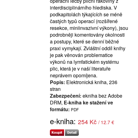
operační léčby plicní rakoviny z
interdisciplinárního hlediska. V
podkapitolách týkajících se méně
častých typů operací (rozšířené
resekce, miniinvazivní výkony), jsou
podrobněji komentovány okolnosti
a postupy, které se denní běžné
praxi vymykají. Zvláštní oddíl knihy
je pak věnován problematice
výkonů na lymfatickém systému
plic, která je v naší literatuře
neprávem opomíjena.
Popis:
Elektronická kniha, 236
stran
Zabezpečení:
ekniha bez Adobe
DRM,
E-kniha ke stažení ve
formátu:
PDF
e-kniha:
254 Kč
/ 12.7 €