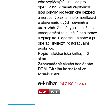
toho vyplývající instrukce pro
operujícího. V deseti kapitolách
jsou pokyny pro technické bezpečí
a nerušený záznam, pro monitoraci
u stavů nádorových, cévních a
úrazových. Zmíněny jsou možnosti
intraoperační stimulační monitorace
u epilepsie, u operací na aortě a při
operaci skoliózy.Postgraduální
učebnice.
Popis:
Elektronická kniha, 112
stran
Zabezpečení:
ekniha bez Adobe
DRM,
E-kniha ke stažení ve
formátu:
PDF
e-kniha:
247 Kč
/ 12.4 €