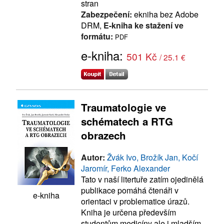
stran
Zabezpečení:
ekniha bez Adobe
DRM,
E-kniha ke stažení ve
formátu:
PDF
e-kniha:
501 Kč
/ 25.1 €
Traumatologie ve
schématech a RTG
obrazech
Autor:
Žvák Ivo, Brožík Jan, Kočí
Jaromír, Ferko Alexander
Tato v naší litertuře zatím ojedinělá
publikace pomáhá čtenáři v
e-kniha
orientaci v problematice úrazů.
Kniha je určena především
studentům medicíny ale i mladším