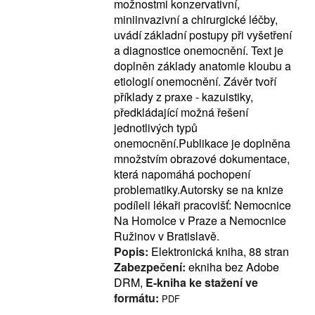
možnostmi konzervativní,
miniinvazivní a chirurgické léčby,
uvádí základní postupy při vyšetření
a diagnostice onemocnění. Text je
doplněn základy anatomie kloubu a
etiologií onemocnění. Závěr tvoří
příklady z praxe - kazuistiky,
předkládající možná řešení
jednotlivých typů
onemocnění.Publikace je doplněna
množstvím obrazové dokumentace,
která napomáhá pochopení
problematiky.Autorsky se na knize
podíleli lékaři pracovišť: Nemocnice
Na Homolce v Praze a Nemocnice
Ružinov v Bratislavě.
Popis:
Elektronická kniha, 88 stran
Zabezpečení:
ekniha bez Adobe
DRM,
E-kniha ke stažení ve
formátu:
PDF