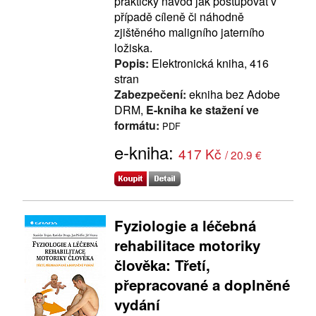
praktický návod jak postupovat v
případě cíleně či náhodně
zjištěného maligního jaterního
ložiska.
Popis:
Elektronická kniha, 416
stran
Zabezpečení:
ekniha bez Adobe
DRM,
E-kniha ke stažení ve
formátu:
PDF
e-kniha:
417 Kč
/ 20.9 €
Fyziologie a léčebná
rehabilitace motoriky
člověka: Třetí,
přepracované a doplněné
vydání