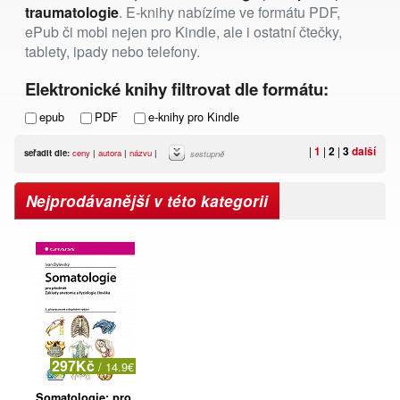
traumatologie
. E-knihy nabízíme ve formátu PDF,
ePub či mobi nejen pro Kindle, ale i ostatní čtečky,
tablety, ipady nebo telefony.
Elektronické knihy filtrovat dle formátu:
epub
PDF
e-knihy pro Kindle
|
1
|
2
|
3
další
seřadit dle:
ceny
|
autora
|
názvu
|
sestupně
Nejprodávanější v této kategorii
297Kč
/ 14.9€
Somatologie: pro