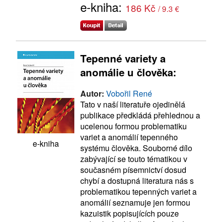
e-kniha:
186 Kč
/ 9.3 €
Tepenné variety a
anomálie u člověka:
Autor:
Vobořil René
Tato v naší literatuře ojedinělá
publikace předkládá přehlednou a
ucelenou formou problematiku
variet a anomálií tepenného
e-kniha
systému člověka. Souborné dílo
zabývající se touto tématikou v
současném písemnictví dosud
chybí a dostupná literatura nás s
problematikou tepenných variet a
anomálií seznamuje jen formou
kazuistik popisujících pouze