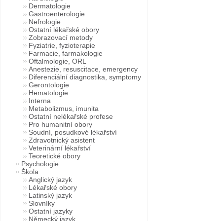
Dermatologie
Gastroenterologie
Nefrologie
Ostatní lékařské obory
Zobrazovací metody
Fyziatrie, fyzioterapie
Farmacie, farmakologie
Oftalmologie, ORL
Anestezie, resuscitace, emergency
Diferenciální diagnostika, symptomy
Gerontologie
Hematologie
Interna
Metabolizmus, imunita
Ostatní nelékařské profese
Pro humanitní obory
Soudní, posudkové lékařství
Zdravotnický asistent
Veterinární lékařství
Teoretické obory
Psychologie
Škola
Anglický jazyk
Lékařské obory
Latinský jazyk
Slovníky
Ostatní jazyky
Německý jazyk