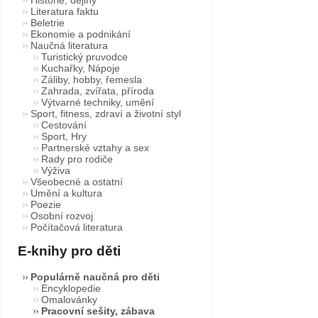
Literatura faktu
Beletrie
Ekonomie a podnikání
Naučná literatura
Turistický pruvodce
Kuchařky, Nápoje
Záliby, hobby, řemesla
Zahrada, zvířata, příroda
Výtvarné techniky, umění
Sport, fitness, zdraví a životní styl
Cestování
Sport, Hry
Partnerské vztahy a sex
Rady pro rodiče
Výživa
Všeobecné a ostatní
Umění a kultura
Poezie
Osobní rozvoj
Počítačová literatura
E-knihy pro děti
Populárně naučná pro děti
Encyklopedie
Omalovánky
Pracovní sešity, zábava