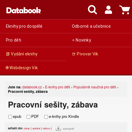
Eknihy pro dospělé
Odborné a učebnice
Pro děti
⭐ Novinky
📗 Vydání eknihy
🍺 Pivovar Vik
🌐 Webdesign Vik
Jste na:
databook.cz
E-knihy pro děti
Populárně naučná pro děti
»
»
»
Pracovní sešity, zábava
Pracovní sešity, zábava
epub
PDF
e-knihy pro Kindle
seřadit dle:
ceny
|
autora
|
názvu
|
sestupně