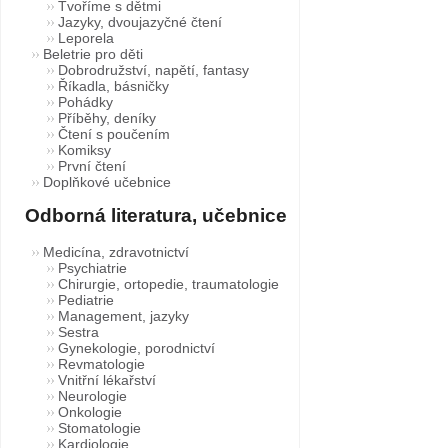
Tvoříme s dětmi
Jazyky, dvoujazyčné čtení
Leporela
Beletrie pro děti
Dobrodružství, napětí, fantasy
Říkadla, básničky
Pohádky
Příběhy, deníky
Čtení s poučením
Komiksy
První čtení
Doplňkové učebnice
Odborná literatura, učebnice
Medicína, zdravotnictví
Psychiatrie
Chirurgie, ortopedie, traumatologie
Pediatrie
Management, jazyky
Sestra
Gynekologie, porodnictví
Revmatologie
Vnitřní lékařství
Neurologie
Onkologie
Stomatologie
Kardiologie