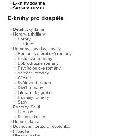
E-knihy zdarma
Seznam autorů
E-knihy pro dospělé
Detektivky, krimi
Horory a thrillery
Horory
Thrillery
Romány, povídky, novely
Romantika, erotické romány
Historické romány
Dobrodružné romány
Psychologické romány
Válečné romány
Western
Světová literatura
Dívčí romány
Literární biografie
Fantasy romány
Ságy
Fantasy, Sci-fi
Fantasy
Science fiction
Humor, Satira
Duchovní literatura, esoterika
Filosofie
Historie, dějiny