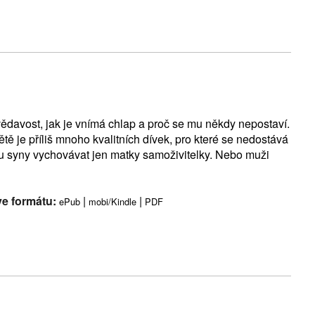
vědavost, jak je vnímá chlap a proč se mu někdy nepostaví.
tě je příliš mnoho kvalitních dívek, pro které se nedostává
u syny vychovávat jen matky samoživitelky. Nebo muži
ve formátu:
|
|
ePub
mobi/Kindle
PDF