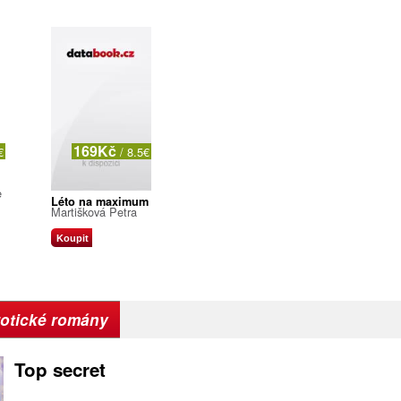
169Kč
€
/ 8.5€
e
Léto na maximum
Martišková Petra
Koupit
rotické romány
Top secret