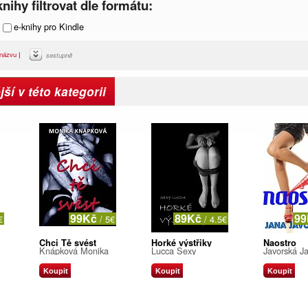
nihy filtrovat dle formátu:
e-knihy pro Kindle
názvu
|
sestupně
ší v této kategorii
99Kč
89Kč
9
€
/ 5€
/ 4.5€
Chci Tě svést
Horké výstřiky
Naostro
Knápková Monika
Lucca Sexy
Javorská J
Koupit
Koupit
Koupit