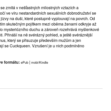
 se zmítá v nešťastných milostných vztazích a
čí ve víru nestandardních sexuálních dobrodružství se
jizvy na duši, které postupně vyplouvají na povrch. Od
e tím skutečným pojítkem mezi oběma ženami odkryje až
do mysteriózního duchu a zároveň rozehrává myšlenkové
i. Přináší na ně svérázný pohled, a ještě svéráznější
ismus, který se přisuzuje především mužům a jen
vají se Cuckqueen. Vzrušení je u nich podmíněno
ve formátu:
|
ePub
mobi/Kindle