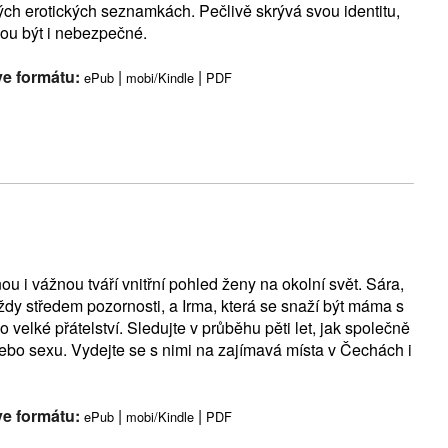
ých erotických seznamkách. Pečlivě skrývá svou identitu,
hou být i nebezpečné.
ve formátu:
|
|
ePub
mobi/Kindle
PDF
u i vážnou tváří vnitřní pohled ženy na okolní svět. Sára,
vždy středem pozornosti, a Irma, která se snaží být máma s
o velké přátelství. Sledujte v průběhu pěti let, jak společně
 nebo sexu. Vydejte se s nimi na zajímavá místa v Čechách i
ve formátu:
|
|
ePub
mobi/Kindle
PDF