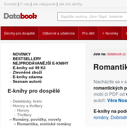
Kontakt
|
O nás
|
Jak nakupovat
|
Jak číst eknihy
Eknihy pro dospělé
Odborné a učebnice
Pro děti
⭐ Novinky
Jste na:
databook.cz
NOVINKY
BESTSELLERY
NEJPRODÁVANĚJŠÍ E-KNIHY
Romantik
E-knihy od 49 Kč
Zlevněné zboží
E-knihy zdarma
Nacházíte se v 
Seznam autorů
romantických p
E-knihy pro dospělé
mobi či PDF od
autoři:
Věra No
Detektivky, krimi
Horory a thrillery
E-knihy na po
Horory
Thrillery
romány
,
Dobrodr
Romány, povídky, novely
Romantika, erotické romány