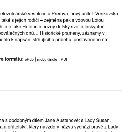
železničářské vesničce u Přerova, nový učitel. Venkovská
také s jejich rodiči – zejména pak s vdovou Lotou
h, ale také Helenčin něžný dětský svět a láskyplné
 a poválečných dnů… Historické prameny, záznamy v
hlo k napsání strhujícího příběhu, postaveného na
ve formátu:
|
|
ePub
mobi/Kindle
PDF
ána s obdobným dílem Jane Austenové: s Lady Susan.
ska a přátelství, který navzdory názvu vychází právě z Lady