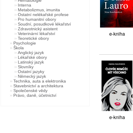
Hematologie
Interna
Metabolizmus, imunita
Ostatní nelékařské profese
Pro humanitní obory
Soudní, posudkové lékařství
Zdravotnický asistent
e-kniha
Veterinární lékařství
Teoretické obory
Psychologie
Škola
Anglický jazyk
Lékařské obory
Latinský jazyk
Slovníky
Ostatní jazyky
Německý jazyk
Technika, auta a elektronika
Stavebnictví a architektura
Společenské vědy
Právo, daně, účetnictví
e-kniha