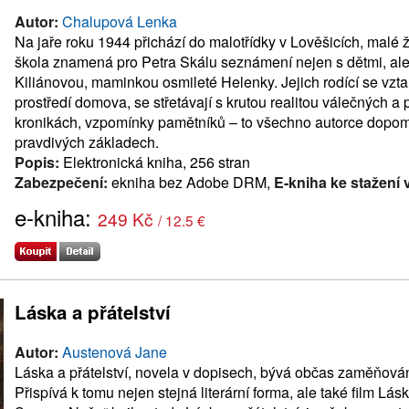
Autor:
Chalupová Lenka
Na jaře roku 1944 přichází do malotřídky v Lověšicích, malé 
škola znamená pro Petra Skálu seznámení nejen s dětmi, ale 
Kiliánovou, maminkou osmileté Helenky. Jejich rodící se vzta
prostředí domova, se střetávají s krutou realitou válečných
kronikách, vzpomínky pamětníků – to všechno autorce dopomo
pravdivých základech.
Popis:
Elektronická kniha, 256 stran
Zabezpečení:
ekniha bez Adobe DRM,
E-kniha ke stažení 
e-kniha:
249 Kč
/ 12.5 €
Láska a přátelství
Autor:
Austenová Jane
Láska a přátelství, novela v dopisech, bývá občas zaměňov
Přispívá k tomu nejen stejná literární forma, ale také film Lá