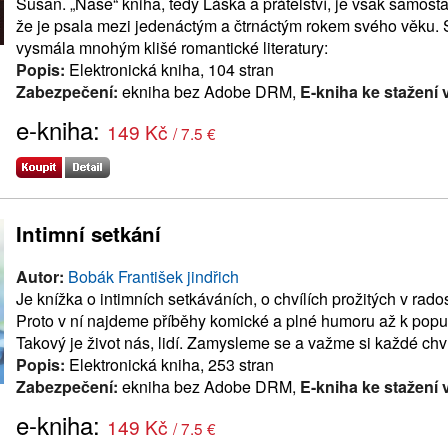
Susan. „Naše“ kniha, tedy Láska a přátelství, je však samos
že je psala mezi jedenáctým a čtrnáctým rokem svého věku. 
vysmála mnohým klišé romantické literatury:
Popis:
Elektronická kniha, 104 stran
Zabezpečení:
ekniha bez Adobe DRM,
E-kniha ke stažení 
e-kniha:
149 Kč
/ 7.5 €
Intimní setkání
Autor:
Bobák František jindřich
Je knížka o intimních setkáváních, o chvílích prožitých v rado
Proto v ní najdeme příběhy komické a plné humoru až k popuk
Takový je život nás, lidí. Zamysleme se a važme si každé chv
Popis:
Elektronická kniha, 253 stran
Zabezpečení:
ekniha bez Adobe DRM,
E-kniha ke stažení 
e-kniha:
149 Kč
/ 7.5 €