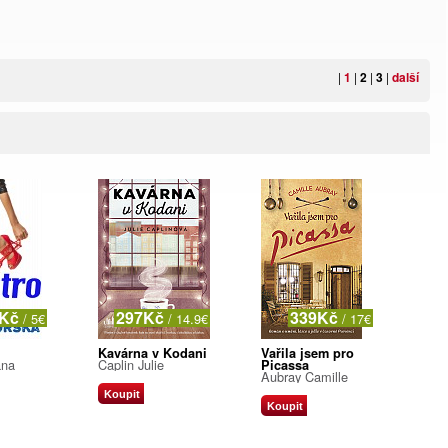
|
1
|
2
|
3
|
další
9Kč
297Kč
339Kč
/ 5€
/ 14.9€
/ 17€
Kavárna v Kodani
Vařila jsem pro
ana
Caplin Julie
Picassa
Aubray Camille
Koupit
Koupit