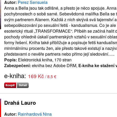
Autor:
Perez Sensuela
Anna a Bella jsou tak odlišné, a přesto je něco spojuje. Anna
pochybnostech o sobě samé. Sebevědomá malířka Bella se to
svým partnerem Alanem. Každá z nich skrývá svá tajemství a 
sebepoškozování po sexuální fetiš - kandualismus. Co je al
esoterický rituál „TRANSFORMACE“. Příběh se začíná halit 
pochody ohledně úskalí partnerských vztahů v sexuální oblast
formy řešení. Kniha také přibližuje a popisuje fetiš kandual
minimálnímu procentu žen, ale přesto takové existují a nazý
představami o nevěře partnera nebo přímo její sledování…..
Popis:
Elektronická kniha, 170 stran
Zabezpečení:
ekniha bez Adobe DRM,
E-kniha ke stažení 
e-kniha:
169 Kč
/ 8.5 €
Drahá Lauro
Autor:
Rainhardová Nina