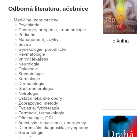
Odborná literatura, učebnice
Medicína, zdravotnictví
Psychiatrie
Chirurgie, ortopedie, traumatologie
Pediatrie
Management, jazyky
e-kniha
Sestra
Gynekologie, porodnictví
Revmatologie
Vnitřní lékařství
Neurologie
Onkologie
Stomatologie
Kardiologie
Dermatologie
Gastroenterologie
Nefrologie
Ostatní lékařské obory
Zobrazovací metody
Fyziatrie, fyzioterapie
Farmacie, farmakologie
Oftalmologie, ORL
Anestezie, resuscitace, emergency
Diferenciální diagnostika, symptomy
Gerontologie