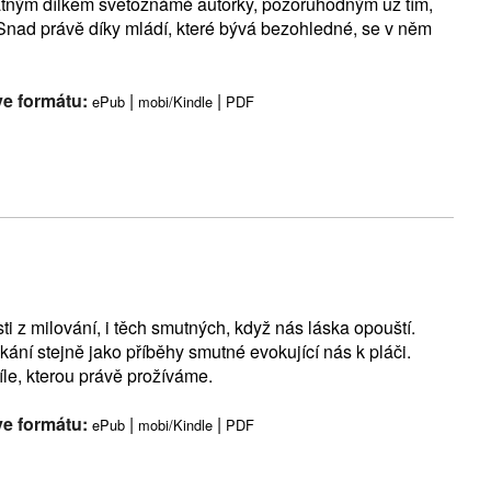
tatným dílkem světoznámé autorky, pozoruhodným už tím,
Snad právě díky mládí, které bývá bezohledné, se v něm
ve formátu:
|
|
ePub
mobi/Kindle
PDF
sti z milování, i těch smutných, když nás láska opouští.
ání stejně jako příběhy smutné evokující nás k pláči.
íle, kterou právě prožíváme.
ve formátu:
|
|
ePub
mobi/Kindle
PDF