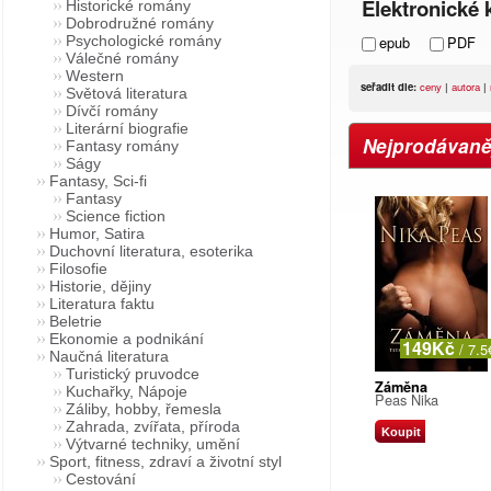
Elektronické k
Historické romány
Dobrodružné romány
Psychologické romány
epub
PDF
Válečné romány
Western
seřadit dle:
ceny
|
autora
|
Světová literatura
Dívčí romány
Literární biografie
Nejprodávaněj
Fantasy romány
Ságy
Fantasy, Sci-fi
Fantasy
Science fiction
Humor, Satira
Duchovní literatura, esoterika
Filosofie
Historie, dějiny
Literatura faktu
Beletrie
Ekonomie a podnikání
149Kč
/ 7.5
Naučná literatura
Turistický pruvodce
Záměna
Kuchařky, Nápoje
Peas Nika
Záliby, hobby, řemesla
Zahrada, zvířata, příroda
Koupit
Výtvarné techniky, umění
Sport, fitness, zdraví a životní styl
Cestování