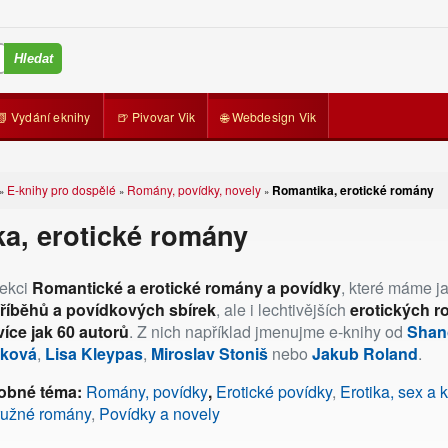
📗 Vydání eknihy
🍺 Pivovar Vik
🌐 Webdesign Vik
E-knihy pro dospělé
Romány, povídky, novely
Romantika, erotické romány
»
»
»
a, erotické romány
sekci
Romantické a erotické romány a povídky
, které máme j
říběhů a povídkových sbírek
, ale i lechtivějších
erotických 
více jak 60 autorů
. Z nich například jmenujme e-knihy od
Shan
sková
,
Lisa Kleypas
,
Miroslav Stoniš
nebo
Jakub Roland
.
dobné téma:
Romány, povídky
,
Erotické povídky
,
Erotika, sex a
užné romány
,
Povídky a novely