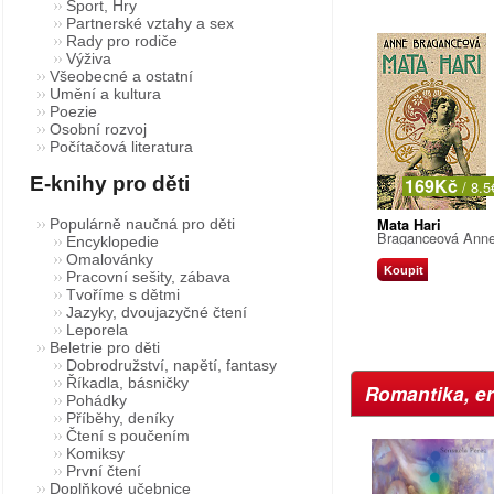
Sport, Hry
Partnerské vztahy a sex
Rady pro rodiče
Výživa
Všeobecné a ostatní
Umění a kultura
Poezie
Osobní rozvoj
Počítačová literatura
E-knihy pro děti
169Kč
/ 8.5
Populárně naučná pro děti
Mata Hari
Braganceová Ann
Encyklopedie
Omalovánky
Koupit
Pracovní sešity, zábava
Tvoříme s dětmi
Jazyky, dvoujazyčné čtení
Leporela
Beletrie pro děti
Dobrodružství, napětí, fantasy
Říkadla, básničky
Romantika, e
Pohádky
Příběhy, deníky
Čtení s poučením
Komiksy
První čtení
Doplňkové učebnice