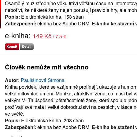
Osamělý muž středního věku tráví většinu času na internetov
neboť ví, že některé ženy nejen porušují pravidla hry, ale mo
Popis:
Elektronická kniha, 153 stran
Zabezpečení:
ekniha bez Adobe DRM,
E-kniha ke stažení 
e-kniha:
149 Kč
/ 7.5 €
Člověk nemůže mít všechno
Autor:
Paulišinová Simona
Kniha povídek, které se vzájemně prolínají, ukazuje s humorno
velká milovnice umění. Monika, atraktivní žena, co musí být 
velkým M. Tři úspěšné, pětatřicetileté ženy, které spojuje jedn
prožívají svá malá i velká dobrodružství na cestách, v lásce
ve světě.
Popis:
Elektronická kniha, 208 stran
Zabezpečení:
ekniha bez Adobe DRM,
E-kniha ke stažení 