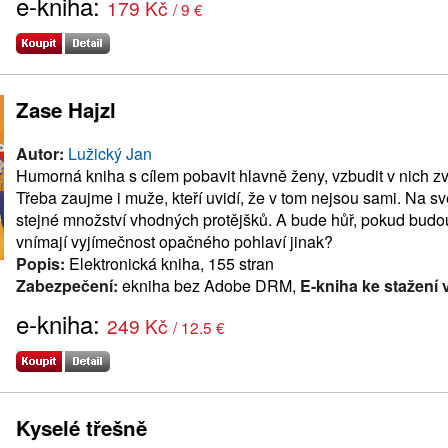
e-kniha:
179 Kč
/ 9 €
Zase Hajzl
Autor:
Lužický Jan
Humorná kniha s cílem pobavit hlavně ženy, vzbudit v nich z
Třeba zaujme i muže, kteří uvidí, že v tom nejsou sami. Na svě
stejné množství vhodných protějšků. A bude hůř, pokud budo
vnímají vyjímečnost opačného pohlaví jinak?
Popis:
Elektronická kniha, 155 stran
Zabezpečení:
ekniha bez Adobe DRM,
E-kniha ke stažení 
e-kniha:
249 Kč
/ 12.5 €
Kyselé třešně