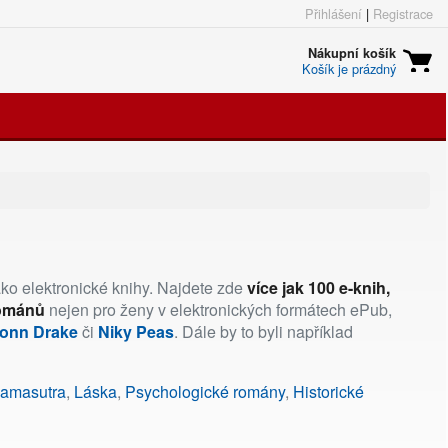
Přihlášení
|
Registrace
Nákupní košík
Košík je prázdný
ako elektronické knihy. Najdete zde
více jak 100 e-knih,
románů
nejen pro ženy v elektronických formátech ePub,
onn Drake
či
Niky Peas
. Dále by to byli například
 kamasutra
,
Láska
,
Psychologické romány
,
Historické