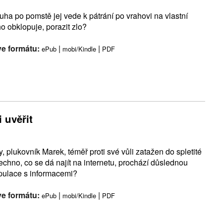
uha po pomstě jej vede k pátrání po vrahovi na vlastní
ho obklopuje, porazit zlo?
ve formátu:
|
|
ePub
mobi/Kindle
PDF
 uvěřit
 plukovník Marek, téměř proti své vůli zatažen do spletité
všechno, co se dá najít na internetu, prochází důslednou
pulace s informacemi?
ve formátu:
|
|
ePub
mobi/Kindle
PDF