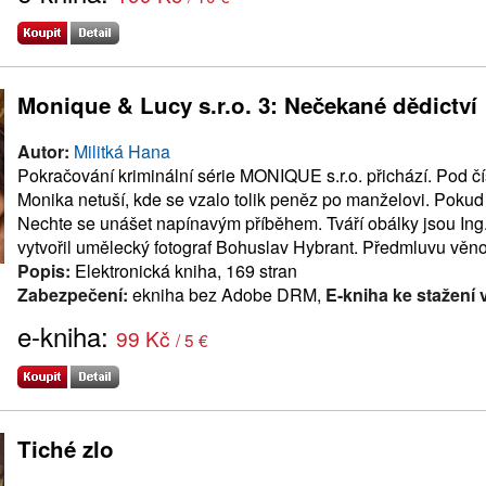
Monique & Lucy s.r.o. 3: Nečekané dědictví
Autor:
Militká Hana
Pokračování kriminální série MONIQUE s.r.o. přichází. Pod čí
Monika netuší, kde se vzalo tolik peněz po manželovi. Pokud s
Nechte se unášet napínavým příběhem. Tváří obálky jsou Ing
vytvořil umělecký fotograf Bohuslav Hybrant. Předmluvu věnov
Popis:
Elektronická kniha, 169 stran
Zabezpečení:
ekniha bez Adobe DRM,
E-kniha ke stažení 
e-kniha:
99 Kč
/ 5 €
Tiché zlo