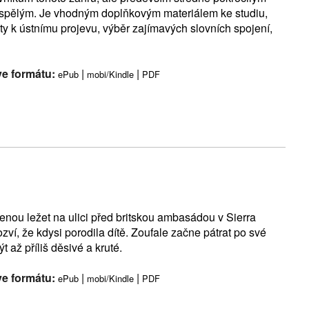
dospělým. Je vhodným doplňkovým materiálem ke studiu,
y k ústnímu projevu, výběr zajímavých slovních spojení,
ve formátu:
|
|
ePub
mobi/Kindle
PDF
oženou ležet na ulici před britskou ambasádou v Sierra
zví, že kdysi porodila dítě. Zoufale začne pátrat po své
až příliš děsivé a kruté.
ve formátu:
|
|
ePub
mobi/Kindle
PDF