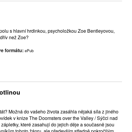
 spolu s hlavní hrdinkou, psycholožkou Zoe Bentleyovou,
 dřív než Zoe?
ve formátu:
ePub
otlinou
át? Možná do vašeho života zasáhla nějaká síla z jiného
povídek v knize The Doomsters over the Valley / Sýčci nad
zápletky, které zasahují do jejich děje a současně jsou
vníkům tohoto žánru, ale především středně pokročilým