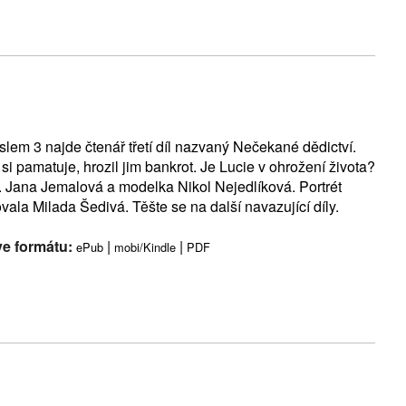
slem 3 najde čtenář třetí díl nazvaný Nečekané dědictví.
i pamatuje, hrozil jim bankrot. Je Lucie v ohrožení života?
. Jana Jemalová a modelka Nikol Nejedlíková. Portrét
ala Milada Šedivá. Těšte se na další navazující díly.
ve formátu:
|
|
ePub
mobi/Kindle
PDF