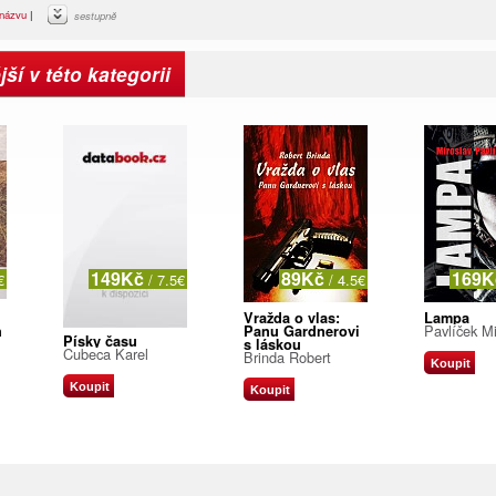
názvu
|
sestupně
ší v této kategorii
149Kč
89Kč
169
€
/ 7.5€
/ 4.5€
Vražda o vlas:
Lampa
Pavlíček Mi
h
Panu Gardnerovi
Písky času
s láskou
Cubeca Karel
Brinda Robert
Koupit
Koupit
Koupit