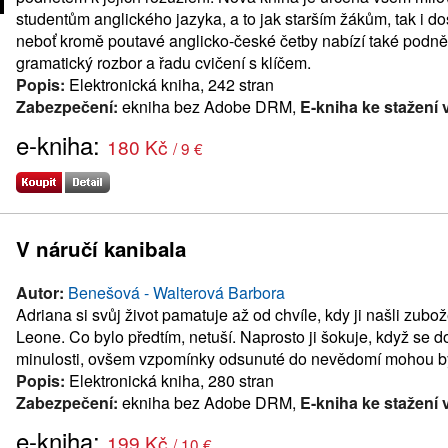
studentům anglického jazyka, a to jak starším žákům, tak i 
neboť kromě poutavé anglicko-české četby nabízí také podnět
gramatický rozbor a řadu cvičení s klíčem.
Popis:
Elektronická kniha, 242 stran
Zabezpečení:
ekniha bez Adobe DRM,
E-kniha ke stažení 
e-kniha:
180 Kč
/ 9 €
V náručí kanibala
Autor:
Benešová - Walterová Barbora
Adriana si svůj život pamatuje až od chvíle, kdy ji našli zub
Leone. Co bylo předtím, netuší. Naprosto ji šokuje, když se do
minulosti, ovšem vzpomínky odsunuté do nevědomí mohou být 
Popis:
Elektronická kniha, 280 stran
Zabezpečení:
ekniha bez Adobe DRM,
E-kniha ke stažení 
e-kniha:
199 Kč
/ 10 €