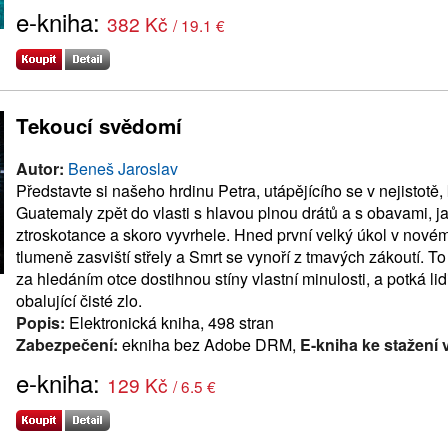
e-kniha:
382 Kč
/ 19.1 €
Tekoucí svědomí
Autor:
Beneš Jaroslav
Představte si našeho hrdinu Petra, utápějícího se v nejistotě
Guatemaly zpět do vlasti s hlavou plnou drátů a s obavami, ja
ztroskotance a skoro vyvrhele. Hned první velký úkol v nové
tlumeně zasviští střely a Smrt se vynoří z tmavých zákoutí. To
za hledáním otce dostihnou stíny vlastní minulosti, a potká lid
obalující čisté zlo.
Popis:
Elektronická kniha, 498 stran
Zabezpečení:
ekniha bez Adobe DRM,
E-kniha ke stažení 
e-kniha:
129 Kč
/ 6.5 €