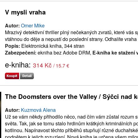
V mysli vraha
Autor:
Omer Mike
Mrazivý detektivní thriller plný nečekaných zvratů, které vás
vtáhnou do děje a nepustí do poslední strany. Odhalíte vraha
Popis:
Elektronická kniha, 344 stran
Zabezpečení:
ekniha bez Adobe DRM,
E-kniha ke stažení 
e-kniha:
314 Kč
/ 15.7 €
The Doomsters over the Valley / Sýčci nad k
Autor:
Kuzmová Alena
Už se vám někdy přihodilo něco, nad čím vám zůstal rozum st
světa. Tak, jak se tomu stalo hrdinům krátkých kriminálních 
kotlinou. Napínavost těchto příběhů stupňují různé duchařské 
podnětem k jejich rozuzlení. Nová kniha je určena všem milo