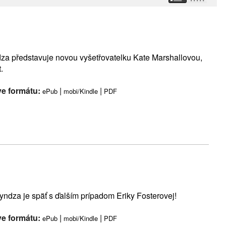
dza představuje novou vyšetřovatelku Kate Marshallovou,
.
ve formátu:
|
|
ePub
mobi/Kindle
PDF
ryndza je späť s ďalším prípadom Eriky Fosterovej!
ve formátu:
|
|
ePub
mobi/Kindle
PDF