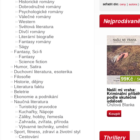
Historické romány
seřadit dle:
ceny
|
autora
|
Dobrodružné romány
Psychologické romány
Válečné romány
Nejprodávaněj
Western
Světová literatura
Dívčí romány
Literární biografie
Fantasy romány
Ságy
Fantasy, Sci-fi
Fantasy
Science fiction
Humor, Satira
Duchovní literatura, esoterika
Filosofie
99Kč
/ 5
Historie, dějiny
Literatura faktu
Našli mi vraha:
Beletrie
Kriminální příbě
Ekonomie a podnikání
podle skutečné
události
Naučná literatura
Chýlová Blanka
Turistický pruvodce
Kuchařky, Nápoje
Koupit
Záliby, hobby, řemesla
Zahrada, zvířata, příroda
Výtvarné techniky, umění
Sport, fitness, zdraví a životní styl
Thrillery
Cestování