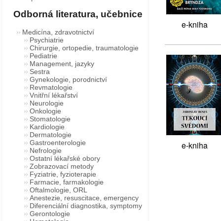
Odborná literatura, učebnice
e-kniha
Medicína, zdravotnictví
Psychiatrie
Chirurgie, ortopedie, traumatologie
Pediatrie
Management, jazyky
Sestra
Gynekologie, porodnictví
Revmatologie
Vnitřní lékařství
Neurologie
Onkologie
Stomatologie
Kardiologie
Dermatologie
Gastroenterologie
e-kniha
Nefrologie
Ostatní lékařské obory
Zobrazovací metody
Fyziatrie, fyzioterapie
Farmacie, farmakologie
Oftalmologie, ORL
Anestezie, resuscitace, emergency
Diferenciální diagnostika, symptomy
Gerontologie