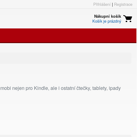
Přihlášení
|
Registrace
Nákupní košík
Košík je prázdný
obi nejen pro Kindle, ale i ostatní čtečky, tablety, ipady