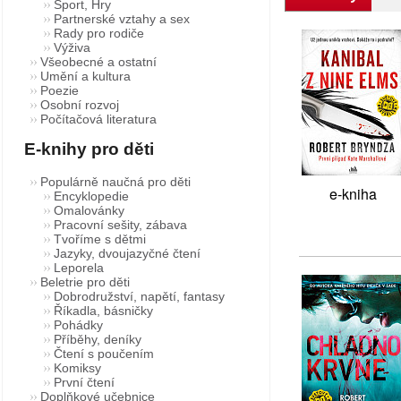
Sport, Hry
Partnerské vztahy a sex
Rady pro rodiče
Výživa
Všeobecné a ostatní
Umění a kultura
Poezie
Osobní rozvoj
Počítačová literatura
E-knihy pro děti
Populárně naučná pro děti
e-kniha
Encyklopedie
Omalovánky
Pracovní sešity, zábava
Tvoříme s dětmi
Jazyky, dvoujazyčné čtení
Leporela
Beletrie pro děti
Dobrodružství, napětí, fantasy
Říkadla, básničky
Pohádky
Příběhy, deníky
Čtení s poučením
Komiksy
První čtení
Doplňkové učebnice