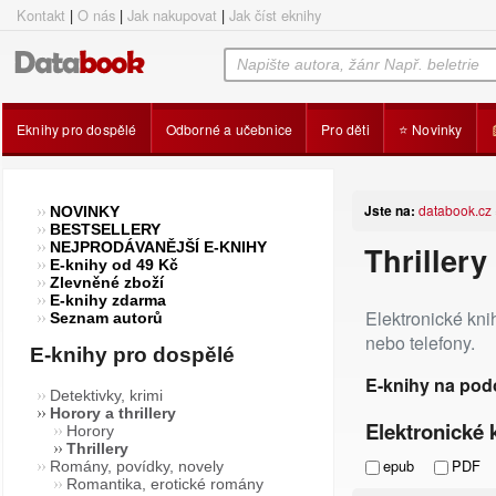
Kontakt
|
O nás
|
Jak nakupovat
|
Jak číst eknihy
Eknihy pro dospělé
Odborné a učebnice
Pro děti
⭐ Novinky
Jste na:
databook.cz
NOVINKY
BESTSELLERY
NEJPRODÁVANĚJŠÍ E-KNIHY
Thrillery
E-knihy od 49 Kč
Zlevněné zboží
E-knihy zdarma
Elektronické kn
Seznam autorů
nebo telefony.
E-knihy pro dospělé
E-knihy na pod
Detektivky, krimi
Horory a thrillery
Elektronické k
Horory
Thrillery
epub
PDF
Romány, povídky, novely
Romantika, erotické romány