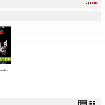
|
1
|
2
|
3
další
Kč
/ 8.5€
roslav