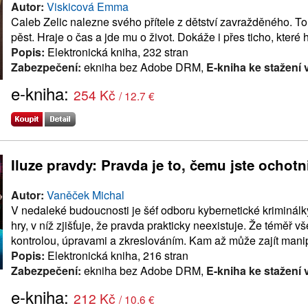
Autor:
Viskicová Emma
Caleb Zelic nalezne svého přítele z dětství zavražděného. To
pěst. Hraje o čas a jde mu o život. Dokáže i přes ticho, které 
Popis:
Elektronická kniha, 232 stran
Zabezpečení:
ekniha bez Adobe DRM,
E-kniha ke stažení 
e-kniha:
254 Kč
/ 12.7 €
Iluze pravdy: Pravda je to, čemu jste ochotni
Autor:
Vaněček Michal
V nedaleké budoucnosti je šéf odboru kybernetické kriminálky,
hry, v níž zjišťuje, že pravda prakticky neexistuje. Že téměř 
kontrolou, úpravami a zkreslováním. Kam až může zajít mani
Popis:
Elektronická kniha, 216 stran
Zabezpečení:
ekniha bez Adobe DRM,
E-kniha ke stažení 
e-kniha:
212 Kč
/ 10.6 €