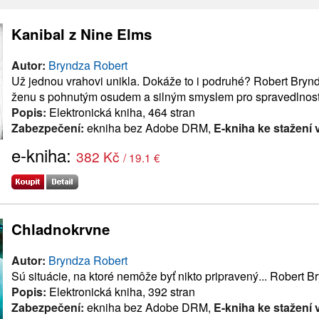
Kanibal z Nine Elms
Autor:
Bryndza Robert
Už jednou vrahovi unikla. Dokáže to i podruhé? Robert Bryn
ženu s pohnutým osudem a silným smyslem pro spravedlnost
Popis:
Elektronická kniha, 464 stran
Zabezpečení:
ekniha bez Adobe DRM,
E-kniha ke stažení 
e-kniha:
382 Kč
/ 19.1 €
Chladnokrvne
Autor:
Bryndza Robert
Sú situácie, na ktoré nemôže byť nikto pripravený... Robert B
Popis:
Elektronická kniha, 392 stran
Zabezpečení:
ekniha bez Adobe DRM,
E-kniha ke stažení 