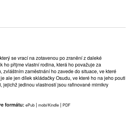
, který se vrací na zotavenou po zranění z daleké
k ho přijme vlastní rodina, která ho považuje za
m, zvláštním zaměstnání ho zavede do situace, ve které
 je ale jen dílek skládačky Osudu, ve které ho na jeho pouti
i, jejichž jedinou vlastností jsou rafinované mimikry
ve formátu:
|
|
ePub
mobi/Kindle
PDF