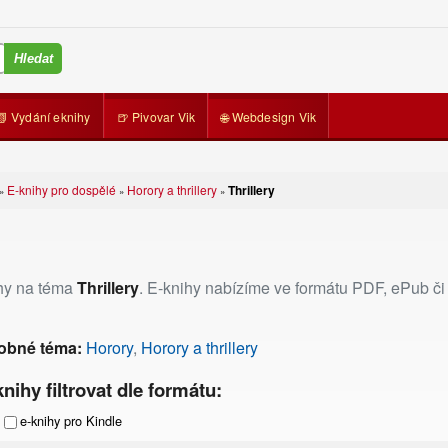
📗 Vydání eknihy
🍺 Pivovar Vik
🌐 Webdesign Vik
E-knihy pro dospělé
Horory a thrillery
Thrillery
»
»
»
ihy na téma
Thrillery
. E-knihy nabízíme ve formátu PDF, ePub či m
obné téma:
Horory
,
Horory a thrillery
nihy filtrovat dle formátu:
e-knihy pro Kindle