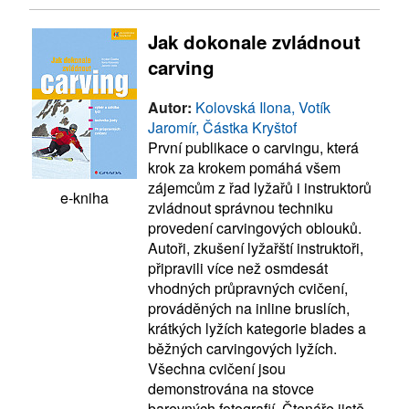
Jak dokonale zvládnout
carving
Autor:
Kolovská Ilona, Votík
Jaromír, Částka Kryštof
První publikace o carvingu, která
krok za krokem pomáhá všem
zájemcům z řad lyžařů i instruktorů
e-kniha
zvládnout správnou techniku
provedení carvingových oblouků.
Autoři, zkušení lyžařští instruktoři,
připravili více než osmdesát
vhodných průpravných cvičení,
prováděných na inline bruslích,
krátkých lyžích kategorie blades a
běžných carvingových lyžích.
Všechna cvičení jsou
demonstrována na stovce
barevných fotografií. Čtenáře jistě