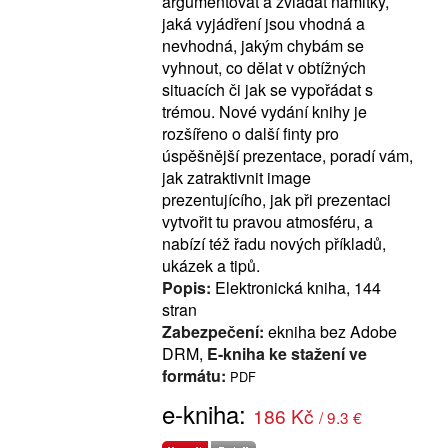
argumentovat a zvládat námitky,
jaká vyjádření jsou vhodná a
nevhodná, jakým chybám se
vyhnout, co dělat v obtížných
situacích či jak se vypořádat s
trémou. Nové vydání knihy je
rozšířeno o další finty pro
úspěšnější prezentace, poradí vám,
jak zatraktivnit image
prezentujícího, jak při prezentaci
vytvořit tu pravou atmosféru, a
nabízí též řadu nových příkladů,
ukázek a tipů.
Popis:
Elektronická kniha, 144
stran
Zabezpečení:
ekniha bez Adobe
DRM,
E-kniha ke stažení ve
formátu:
PDF
e-kniha:
186 Kč
/ 9.3 €