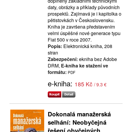
doplněny základními technickými
daty, obrázky a příklady původních
prospektů. Zajímavá je i kapitolka o
pětistovkách v Československu.
Kniha je završena představením
velmi úspěšné nové generace typu
Fiat 500 v roce 2007.
Popis:
Elektronická kniha, 208
stran
Zabezpečení:
ekniha bez Adobe
DRM,
E-kniha ke stažení ve
formátu:
PDF
e-kniha:
185 Kč
/ 9.3 €
Dokonalá manažerská
selhání: Neobyčejná
řešení obyčejných