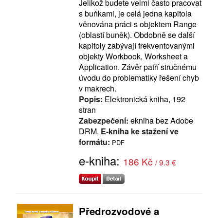
Jelikož budete velmi často pracovat
s buňkami, je celá jedna kapitola
věnována práci s objektem Range
(oblastí buněk). Obdobně se další
kapitoly zabývají frekventovanými
objekty Workbook, Worksheet a
Application. Závěr patří stručnému
úvodu do problematiky řešení chyb
v makrech.
Popis:
Elektronická kniha, 192
stran
Zabezpečení:
ekniha bez Adobe
DRM,
E-kniha ke stažení ve
formátu:
PDF
e-kniha:
186 Kč
/ 9.3 €
Předrozvodové a