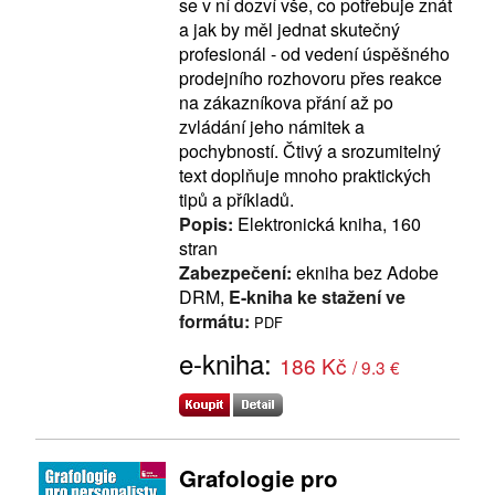
se v ní dozví vše, co potřebuje znát
a jak by měl jednat skutečný
profesionál - od vedení úspěšného
prodejního rozhovoru přes reakce
na zákazníkova přání až po
zvládání jeho námitek a
pochybností. Čtivý a srozumitelný
text doplňuje mnoho praktických
tipů a příkladů.
Popis:
Elektronická kniha, 160
stran
Zabezpečení:
ekniha bez Adobe
DRM,
E-kniha ke stažení ve
formátu:
PDF
e-kniha:
186 Kč
/ 9.3 €
Grafologie pro