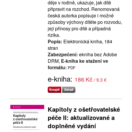
děje v rodině, ukazuje, jak dítě
připravit na rozchod. Renomovaná
česká autorka popisuje i možné
způsoby výchovy dítěte po rozvodu,
její přínosy pro dítě a případná
rizika.
Popis:
Elektronická kniha, 184
stran
Zabezpečení:
ekniha bez Adobe
DRM,
E-kniha ke stažení ve
formátu:
PDF
e-kniha:
186 Kč
/ 9.3 €
Kapitoly z ošetřovatelské
péče II: aktualizované a
doplněné vydání