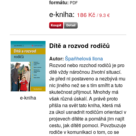
formátu:
PDF
e-kniha:
186 Kč
/ 9.3 €
Dítě a rozvod rodičů
Autor:
Špaňhelová Ilona
Rozvod nebo rozchod rodičů je pro
dítě vždy náročnou životní situací.
Je před ni postaveno a nezbývá mu
nic jiného než se s tím smířit a tuto
skutečnost přijmout. Mnohdy má
e-kniha
však různá úskalí. A právě proto
přišla na svět tato kniha, která má
za úkol usnadnit rodičům orientaci v
projevech dítěte a pomáhá jim najít
cestu, jak dítěti pomoci. Povzbuzuje
rodiče v komunikaci o tom, co se