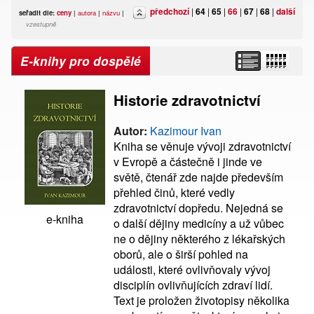
předchozí
|
64
|
65
|
66
|
67
|
68
|
další
seřadit dle:
ceny
|
autora
|
názvu
|
vzestupně
E-knihy pro dospělé
Historie zdravotnictví
Autor:
Kazimour Ivan
Kniha se věnuje vývoji zdravotnictví
v Evropě a částečně i jinde ve
světě, čtenář zde najde především
přehled činů, které vedly
zdravotnictví dopředu. Nejedná se
e-kniha
o další dějiny medicíny a už vůbec
ne o dějiny některého z lékařských
oborů, ale o širší pohled na
události, které ovlivňovaly vývoj
disciplín ovlivňujících zdraví lidí.
Text je proložen životopisy několika