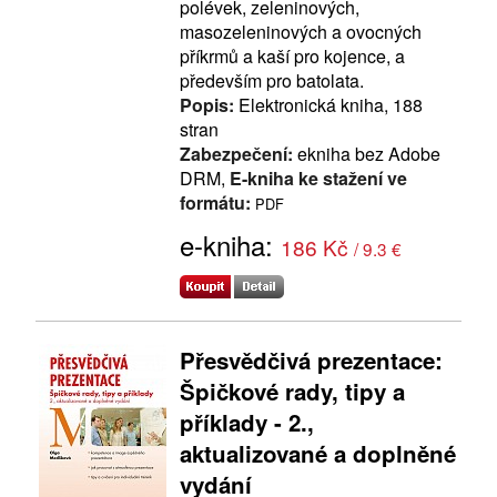
polévek, zeleninových,
masozeleninových a ovocných
příkrmů a kaší pro kojence, a
především pro batolata.
Popis:
Elektronická kniha, 188
stran
Zabezpečení:
ekniha bez Adobe
DRM,
E-kniha ke stažení ve
formátu:
PDF
e-kniha:
186 Kč
/ 9.3 €
Přesvědčivá prezentace:
Špičkové rady, tipy a
příklady - 2.,
aktualizované a doplněné
vydání