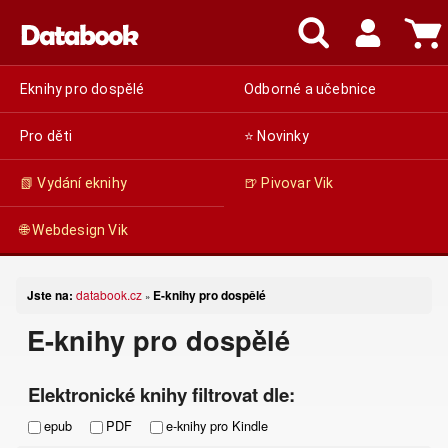
Eknihy pro dospělé
Odborné a učebnice
Pro děti
⭐ Novinky
📗 Vydání eknihy
🍺 Pivovar Vik
🌐 Webdesign Vik
Jste na:
databook.cz
E-knihy pro dospělé
»
E-knihy pro dospělé
Elektronické knihy filtrovat dle:
epub
PDF
e-knihy pro Kindle