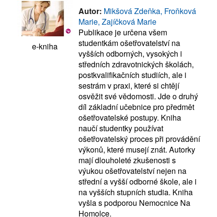
Autor:
Mikšová Zdeňka, Froňková
Marie, Zajíčková Marie
Publikace je určena všem
studentkám ošetřovatelství na
e-kniha
vyšších odborných, vysokých i
středních zdravotnických školách,
postkvalifikačních studiích, ale i
sestrám v praxi, které si chtějí
osvěžit své vědomosti. Jde o druhý
díl základní učebnice pro předmět
ošetřovatelské postupy. Kniha
naučí studentky používat
ošetřovatelský proces při provádění
výkonů, které musejí znát. Autorky
mají dlouholeté zkušenosti s
výukou ošetřovatelství nejen na
střední a vyšší odborné škole, ale i
na vyšších stupních studia. Kniha
vyšla s podporou Nemocnice Na
Homolce.