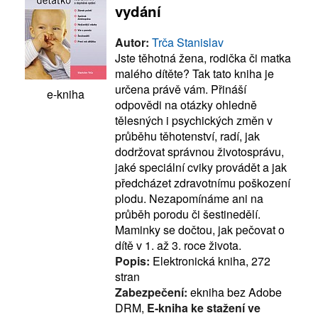
vydání
Autor:
Trča Stanislav
Jste těhotná žena, rodička či matka
malého dítěte? Tak tato kniha je
určena právě vám. Přináší
e-kniha
odpovědi na otázky ohledně
tělesných i psychických změn v
průběhu těhotenství, radí, jak
dodržovat správnou životosprávu,
jaké speciální cviky provádět a jak
předcházet zdravotnímu poškození
plodu. Nezapomínáme ani na
průběh porodu či šestinedělí.
Maminky se dočtou, jak pečovat o
dítě v 1. až 3. roce života.
Popis:
Elektronická kniha, 272
stran
Zabezpečení:
ekniha bez Adobe
DRM,
E-kniha ke stažení ve