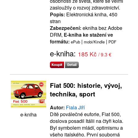
osobností ze světa, které se velmi
zasloužily o rozvoj zdravotnictví.
Popis:
Elektronická kniha, 450
stran
Zabezpečení:
ekniha bez Adobe
DRM,
E-kniha ke stažení ve
formátu:
|
|
ePub
mobi/Kindle
PDF
e-kniha:
185 Kč
/ 9.3 €
Fiat 500: historie, vývoj,
technika, sport
Autor:
Fiala Jiří
Dítě poválečné euforie, Fiat 500,
e-kniha
doslova posadil Itálii na čtyři kola.
Byl symbolem mládí, optimismu a
všeho italského. První souborná