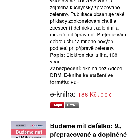
skladované, konzervované, a
zejména kuchyňsky zpracované
zeleniny. Publikace obsahuje také
příklady zdokonalování chuti a
zpestření jídelníčku tradičními a
moderními úpravami. Přejeme vám
dobrou chuť a mnoho nových
podnětů při přípravě zeleniny.
Popis:
Elektronická kniha, 168
stran
Zabezpečení:
ekniha bez Adobe
DRM,
E-kniha ke stažení ve
formátu:
PDF
e-kniha:
186 Kč
/ 9.3 €
Budeme mít děťátko: 9.,
přepracované a doplněné