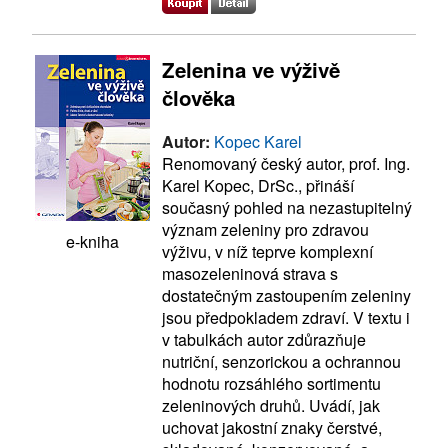
Zelenina ve výživě
člověka
Autor:
Kopec Karel
Renomovaný český autor, prof. Ing.
Karel Kopec, DrSc., přináší
současný pohled na nezastupitelný
význam zeleniny pro zdravou
e-kniha
výživu, v níž teprve komplexní
masozeleninová strava s
dostatečným zastoupením zeleniny
jsou předpokladem zdraví. V textu i
v tabulkách autor zdůrazňuje
nutriční, senzorickou a ochrannou
hodnotu rozsáhlého sortimentu
zeleninových druhů. Uvádí, jak
uchovat jakostní znaky čerstvé,