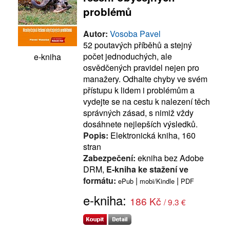
problémů
Autor:
Vosoba Pavel
52 poutavých příběhů a stejný
počet jednoduchých, ale
e-kniha
osvědčených pravidel nejen pro
manažery. Odhalte chyby ve svém
přístupu k lidem i problémům a
vydejte se na cestu k nalezení těch
správných zásad, s nimiž vždy
dosáhnete nejlepších výsledků.
Popis:
Elektronická kniha, 160
stran
Zabezpečení:
ekniha bez Adobe
DRM,
E-kniha ke stažení ve
formátu:
|
|
ePub
mobi/Kindle
PDF
e-kniha:
186 Kč
/ 9.3 €