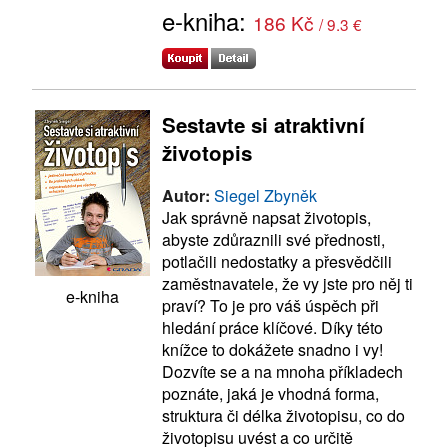
e-kniha:
186 Kč
/ 9.3 €
Sestavte si atraktivní
životopis
Autor:
Siegel Zbyněk
Jak správně napsat životopis,
abyste zdůraznili své přednosti,
potlačili nedostatky a přesvědčili
zaměstnavatele, že vy jste pro něj ti
e-kniha
praví? To je pro váš úspěch při
hledání práce klíčové. Díky této
knížce to dokážete snadno i vy!
Dozvíte se a na mnoha příkladech
poznáte, jaká je vhodná forma,
struktura či délka životopisu, co do
životopisu uvést a co určitě