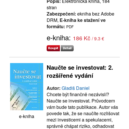
Popis:
Elektronická kniha, 184
stran
Zabezpečení:
ekniha bez Adobe
DRM,
E-kniha ke stažení ve
formátu:
PDF
e-kniha:
186 Kč
/ 9.3 €
Naučte se investovat: 2.
rozšířené vydání
Autor:
Gladiš Daniel
Chcete být finančně nezávislí?
Naučte se investovat. Průvodcem
vám bude tato publikace. Autor vás
povede tak, že se naučíte rozlišovat
e-kniha
mezi investicemi a spekulacemi,
správně chápat riziko, odhadovat