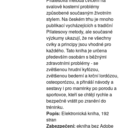
Pilatesova metoda cvičení na
svalově kosterní problémy
způsobené současným životním
stylem. Na českém trhu je mnoho
publikací vycházejících s tradiční
Pilatesovy metody, ale současné
výzkumy ukazují, že ne všechny
cviky a principy jsou vhodné pro
každého. Tato kniha je určena
především osobám s běžnými
zdravotními problémy - se
zvětšenou hrudní kyfózou,
zvětšenou bederní a krční lordózou,
osteoporózou, a přináší návody a
sestavy i pro maminky po porodu a
sportovce, kteří se chtějí rychle a
bezpečně vrátit po zranění do
tréninku.
Popis:
Elektronická kniha, 192
stran
Zabezpečení:
ekniha bez Adobe