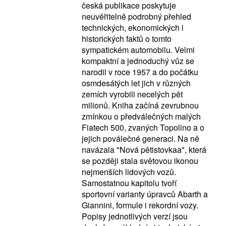
česká publikace poskytuje
neuvěřitelně podrobný přehled
technických, ekonomických i
historických faktů o tomto
sympatickém automobilu. Velmi
kompaktní a jednoduchý vůz se
narodil v roce 1957 a do počátku
osmdesátých let jich v různých
zemích vyrobili necelých pět
milionů. Kniha začíná zevrubnou
zmínkou o předválečných malých
Fiatech 500, zvaných Topolino a o
jejich poválečné generaci. Na ně
navázala "Nová pětistovkaa", která
se později stala světovou ikonou
nejmenších lidových vozů.
Samostatnou kapitolu tvoří
sportovní varianty úpravců Abarth a
Giannini, formule i rekordní vozy.
Popisy jednotlivých verzí jsou