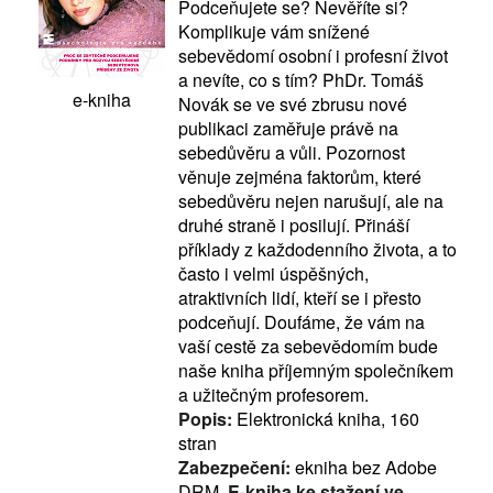
Podceňujete se? Nevěříte si?
Komplikuje vám snížené
sebevědomí osobní i profesní život
a nevíte, co s tím? PhDr. Tomáš
e-kniha
Novák se ve své zbrusu nové
publikaci zaměřuje právě na
sebedůvěru a vůli. Pozornost
věnuje zejména faktorům, které
sebedůvěru nejen narušují, ale na
druhé straně i posilují. Přináší
příklady z každodenního života, a to
často i velmi úspěšných,
atraktivních lidí, kteří se i přesto
podceňují. Doufáme, že vám na
vaší cestě za sebevědomím bude
naše kniha příjemným společníkem
a užitečným profesorem.
Popis:
Elektronická kniha, 160
stran
Zabezpečení:
ekniha bez Adobe
DRM,
E-kniha ke stažení ve