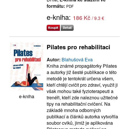
formátu:
PDF
e-kniha:
186 Kč
/ 9.3 €
Pilates pro rehabilitaci
Autor:
Blahušová Eva
Kniha známé propagátorky Pilates
a autorky již šesté publikace o této
metodě je tentokrát určena všem,
kteří chtějí cvičit pro zdraví, využít ji
však mohou také fyzioterapeuti a
e-kniha
trenéři, kteří zde naleznou užitečné
tipy na rehabilitační cvičení. Na
základě mnoha odborných
publikací a článků autorka vytvořila
soubor cviků, jimiž je aplikována