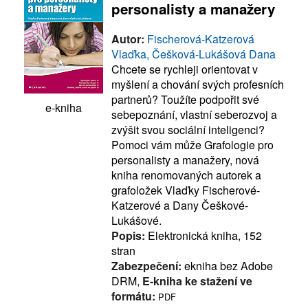
personalisty a manažery
Autor:
Fischerová-Katzerová
Vlaďka, Češková-Lukášová Dana
Chcete se rychleji orientovat v
myšlení a chování svých profesních
partnerů? Toužíte podpořit své
e-kniha
sebepoznání, vlastní seberozvoj a
zvýšit svou sociální inteligenci?
Pomoci vám může Grafologie pro
personalisty a manažery, nová
kniha renomovaných autorek a
grafoložek Vlaďky Fischerové-
Katzerové a Dany Češkové-
Lukášové.
Popis:
Elektronická kniha, 152
stran
Zabezpečení:
ekniha bez Adobe
DRM,
E-kniha ke stažení ve
formátu:
PDF