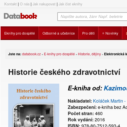
Kontakt
|
O nás
|
Jak nakupovat
|
Jak číst eknihy
Eknihy pro dospělé
Odborné a učebnice
Pro děti
⭐ Novinky
Jste na:
databook.cz
E-knihy pro dospělé
Historie, dějiny
Elektronická k
»
»
»
Historie českého zdravotnictví
E-kniha od:
Kazimou
Nakladatel:
Koláček Martin -
Zabezpečení:
e-kniha bez 
Počet stran:
460
Rok vydání:
2016
ISBN:
978-80-7512-593-4