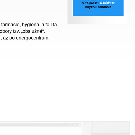
 farmacie, hygiena, a to i ta
obory tzv. „obslužné“.
e, až po energocentrum,