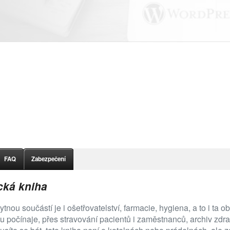
FAQ
Zabezpečení
ická kniha
bytnou součástí je i ošetřovatelství, farmacie, hygiena, a to i t
ržbou počínaje, přes stravování pacientů i zaměstnanců, archiv 