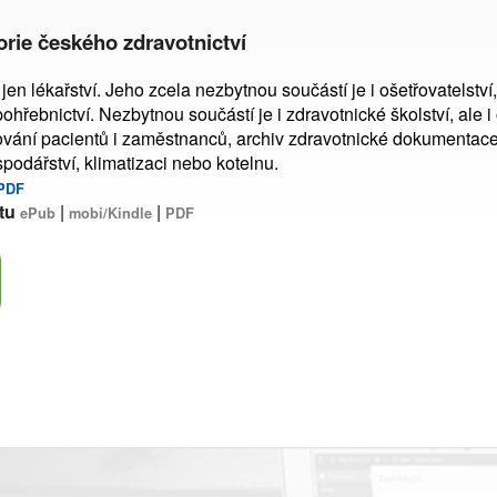
orie českého zdravotnictví
jen lékařství. Jeho zcela nezbytnou součástí je i ošetřovatelství,
řebnictví. Nezbytnou součástí je i zdravotnické školství, ale i 
ování pacientů i zaměstnanců, archiv zdravotnické dokumentac
podářství, klimatizaci nebo kotelnu.
PDF
tu
|
|
ePub
mobi/Kindle
PDF