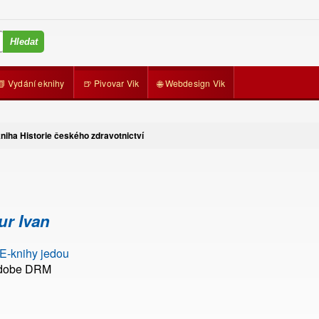
📗 Vydání eknihy
🍺 Pivovar Vik
🌐 Webdesign Vik
niha Historie českého zdravotnictví
r Ivan
 E-knihy jedou
Adobe DRM