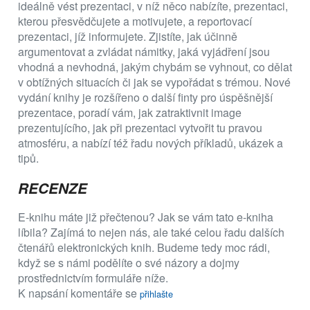
ideálně vést prezentaci, v níž něco nabízíte, prezentaci,
kterou přesvědčujete a motivujete, a reportovací
prezentaci, jíž informujete. Zjistíte, jak účinně
argumentovat a zvládat námitky, jaká vyjádření jsou
vhodná a nevhodná, jakým chybám se vyhnout, co dělat
v obtížných situacích či jak se vypořádat s trémou. Nové
vydání knihy je rozšířeno o další finty pro úspěšnější
prezentace, poradí vám, jak zatraktivnit image
prezentujícího, jak při prezentaci vytvořit tu pravou
atmosféru, a nabízí též řadu nových příkladů, ukázek a
tipů.
RECENZE
E-knihu máte již přečtenou? Jak se vám tato e-kniha
líbila? Zajímá to nejen nás, ale také celou řadu dalších
čtenářů elektronických knih. Budeme tedy moc rádi,
když se s námi podělíte o své názory a dojmy
prostřednictvím formuláře níže.
K napsání komentáře se
přihlašte