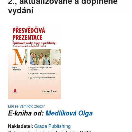
2., aktualizované a doplněné
vydání
Líbí se Vám toto zboží?
E-kniha od:
Medlíková Olga
Nakladatel:
Grada Publishing