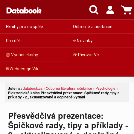
Eknihy pro dospělé
Odborné a učebnice
Pro děti
⭐ Novinky
📗 Vydání eknihy
🍺 Pivovar Vik
🌐 Webdesign Vik
Jste na:
databook.cz
Odborná literatura, učebnice
Psychologie
»
»
»
Elektronická kniha Přesvědčivá prezentace: Špičkové rady, tipy a
příklady - 2., aktualizované a doplněné vydání
Přesvědčivá prezentace:
Špičkové rady, tipy a příklady -