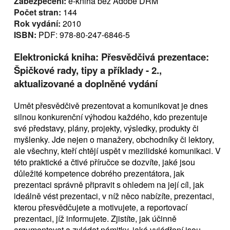
Zabezpečení:
e-kniha bez Adobe DRM
Počet stran:
144
Rok vydání:
2010
ISBN:
PDF: 978-80-247-6846-5
Elektronická kniha: Přesvědčivá prezentace:
Špičkové rady, tipy a příklady - 2.,
aktualizované a doplněné vydání
Umět přesvědčivě prezentovat a komunikovat je dnes
silnou konkurenční výhodou každého, kdo prezentuje
své představy, plány, projekty, výsledky, produkty či
myšlenky. Jde nejen o manažery, obchodníky či lektory,
ale všechny, kteří chtějí uspět v mezilidské komunikaci. V
této praktické a čtivé příručce se dozvíte, jaké jsou
důležité kompetence dobrého prezentátora, jak
prezentaci správně připravit s ohledem na její cíl, jak
ideálně vést prezentaci, v níž něco nabízíte, prezentaci,
kterou přesvědčujete a motivujete, a reportovací
prezentaci, jíž informujete. Zjistíte, jak účinně
argumentovat a zvládat námitky, jaká vyjádření jsou