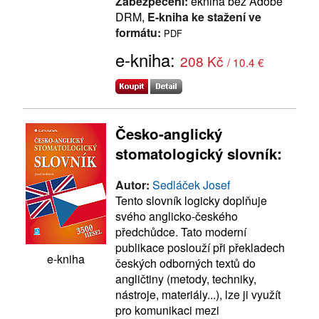
Zabezpečení:
ekniha bez Adobe
DRM,
E-kniha ke stažení ve
formátu:
PDF
e-kniha:
208 Kč
/ 10.4 €
Česko-anglický
stomatologický slovník:
Autor:
Sedláček Josef
Tento slovník logicky doplňuje
svého anglicko-českého
předchůdce. Tato moderní
publikace poslouží při překladech
e-kniha
českých odborných textů do
angličtiny (metody, techniky,
nástroje, materiály...), lze ji využít
pro komunikaci mezi