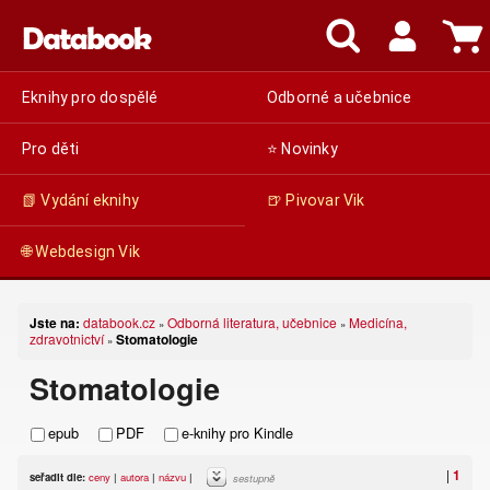
Eknihy pro dospělé
Odborné a učebnice
Pro děti
⭐ Novinky
📗 Vydání eknihy
🍺 Pivovar Vik
🌐 Webdesign Vik
Jste na:
databook.cz
Odborná literatura, učebnice
Medicína,
»
»
zdravotnictví
Stomatologie
»
Stomatologie
epub
PDF
e-knihy pro Kindle
|
1
seřadit dle:
ceny
|
autora
|
názvu
|
sestupně