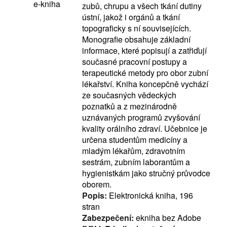
e-kniha
zubů, chrupu a všech tkání dutiny
ústní, jakož i orgánů a tkání
topograficky s ní souvisejících.
Monografie obsahuje základní
informace, které popisují a zatřiďují
současné pracovní postupy a
terapeutické metody pro obor zubní
lékařství. Kniha koncepčně vychází
ze současných vědeckých
poznatků a z mezinárodně
uznávaných programů zvyšování
kvality orálního zdraví. Učebnice je
určena studentům medicíny a
mladým lékařům, zdravotním
sestrám, zubním laborantům a
hygienistkám jako stručný průvodce
oborem.
Popis:
Elektronická kniha, 196
stran
Zabezpečení:
ekniha bez Adobe