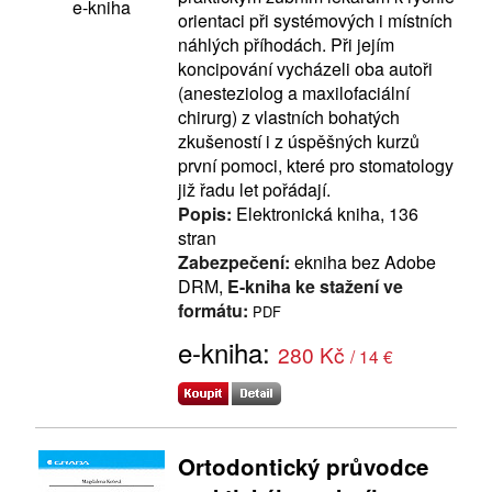
e-kniha
orientaci při systémových i místních
náhlých příhodách. Při jejím
koncipování vycházeli oba autoři
(anesteziolog a maxilofaciální
chirurg) z vlastních bohatých
zkušeností i z úspěšných kurzů
první pomoci, které pro stomatology
již řadu let pořádají.
Popis:
Elektronická kniha, 136
stran
Zabezpečení:
ekniha bez Adobe
DRM,
E-kniha ke stažení ve
formátu:
PDF
e-kniha:
280 Kč
/ 14 €
Ortodontický průvodce