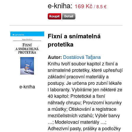
e-kniha:
169 Kč
/ 8.5 €
Fixní a snímatelná
protetika
Autor:
Dostálová Taťjana
Knihu tvoří soubor kapitol z fixní a
snímatelné protetiky, které upřesňují
základní pracovní materiály a
postupy. Je určena pro zubní lékaře
e-kniha
i laboranty. Vybíráme jen některé ze
40 kapitol: Protetické a fixní
náhrady chrupu; Provizorní korunky
a můstky; Otiskování a registrace
mezičelistních vztahů; Výběr barvy
…; Modelovací materiály …;
Adhezivní pasty, prášky a podložky