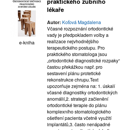
praktického zubního
lékaře
Autor:
Koťová Magdalena
Včasné rozpoznání ortodontické
vady je předpokladem volby a
realizace nejvhodnějšího
e-kniha
terapeutického postupu. Pro
praktického stomatologa jsou
„ortodontické diagnostické rozpaky“
častou překážkou např. pro
sestavení plánu protetické
rekonstrukce chrupu.Text
upozorňuje zejména na: 1. úskalí
včasné diagnostiky ortodontických
anomálií,2. strategii začlenění
ortodontické terapie do plánu
komplexního stomatologického
ošetření pacienta včetně využití
implantátů,3. často nenápadné