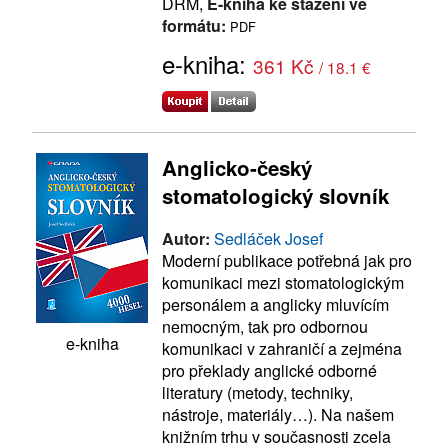
DRM,
E-kniha ke stažení ve
formátu:
PDF
e-kniha:
361 Kč
/ 18.1 €
Anglicko-český
stomatologický slovník
Autor:
Sedláček Josef
Moderní publikace potřebná jak pro
komunikaci mezi stomatologickým
personálem a anglicky mluvícím
nemocným, tak pro odbornou
e-kniha
komunikaci v zahraničí a zejména
pro překlady anglické odborné
literatury (metody, techniky,
nástroje, materiály…). Na našem
knižním trhu v současnosti zcela