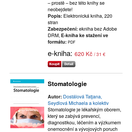
– prostě – bez této knihy se
neobejdete!
Popis:
Elektronická kniha, 220
stran
Zabezpečení:
ekniha bez Adobe
DRM,
E-kniha ke stažení ve
formátu:
PDF
e-kniha:
620 Kč
/ 31 €
Stomatologie
Autor:
Dostálová Tatjana,
Seydlová Michaela a kolektiv
Stomatologie je lékařským oborem,
který se zabývá prevencí,
diagnostikou, léčením a výzkumem
onemocnění a vývojových poruch