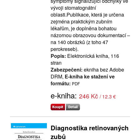
symptomy signalizující odchylky ve
vývoji stomatognátní
oblasti.Publikace, která je určena
zejména praktickým zubním
lékařům, je doplněna bohatou
názornou obrazovou dokumentací –
na 140 obrázků (z toho 47
perokreseb).
Popis:
Elektronická kniha, 116
stran
Zabezpečení:
ekniha bez Adobe
DRM,
E-kniha ke stažení ve
formátu:
PDF
e-kniha:
246 Kč
/ 12.3 €
Diagnostika retinovaných
zubů