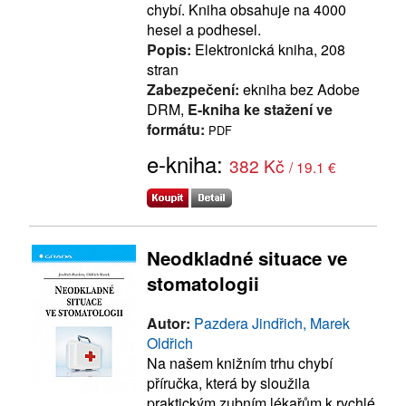
chybí. Kniha obsahuje na 4000
hesel a podhesel.
Popis:
Elektronická kniha, 208
stran
Zabezpečení:
ekniha bez Adobe
DRM,
E-kniha ke stažení ve
formátu:
PDF
e-kniha:
382 Kč
/ 19.1 €
Neodkladné situace ve
stomatologii
Autor:
Pazdera Jindřich, Marek
Oldřich
Na našem knižním trhu chybí
příručka, která by sloužila
praktickým zubním lékařům k rychlé