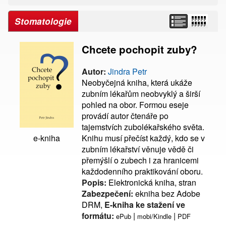
Stomatologie
Chcete pochopit zuby?
Autor:
Jindra Petr
Neobyčejná kniha, která ukáže
zubním lékařům neobvyklý a širší
pohled na obor. Formou eseje
provádí autor čtenáře po
tajemstvích zubolékařského světa.
Knihu musí přečíst každý, kdo se v
e-kniha
zubním lékařství věnuje vědě či
přemýšlí o zubech i za hranicemi
každodenního praktikování oboru.
Popis:
Elektronická kniha, stran
Zabezpečení:
ekniha bez Adobe
DRM,
E-kniha ke stažení ve
formátu:
|
|
ePub
mobi/Kindle
PDF