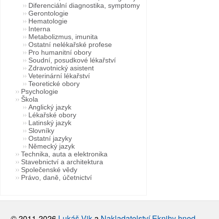
Diferenciální diagnostika, symptomy
Gerontologie
Hematologie
Interna
Metabolizmus, imunita
Ostatní nelékařské profese
Pro humanitní obory
Soudní, posudkové lékařství
Zdravotnický asistent
Veterinární lékařství
Teoretické obory
Psychologie
Škola
Anglický jazyk
Lékařské obory
Latinský jazyk
Slovníky
Ostatní jazyky
Německý jazyk
Technika, auta a elektronika
Stavebnictví a architektura
Společenské vědy
Právo, daně, účetnictví
© 2011-2026
Lukáš Vik
a
Nakladatelství Eknihy hned