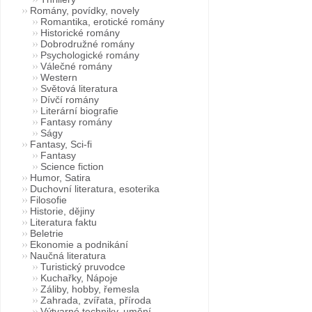
Romány, povídky, novely
Romantika, erotické romány
Historické romány
Dobrodružné romány
Psychologické romány
Válečné romány
Western
Světová literatura
Dívčí romány
Literární biografie
Fantasy romány
Ságy
Fantasy, Sci-fi
Fantasy
Science fiction
Humor, Satira
Duchovní literatura, esoterika
Filosofie
Historie, dějiny
Literatura faktu
Beletrie
Ekonomie a podnikání
Naučná literatura
Turistický pruvodce
Kuchařky, Nápoje
Záliby, hobby, řemesla
Zahrada, zvířata, příroda
Výtvarné techniky, umění