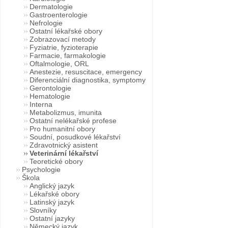
Dermatologie
Gastroenterologie
Nefrologie
Ostatní lékařské obory
Zobrazovací metody
Fyziatrie, fyzioterapie
Farmacie, farmakologie
Oftalmologie, ORL
Anestezie, resuscitace, emergency
Diferenciální diagnostika, symptomy
Gerontologie
Hematologie
Interna
Metabolizmus, imunita
Ostatní nelékařské profese
Pro humanitní obory
Soudní, posudkové lékařství
Zdravotnický asistent
Veterinární lékařství
Teoretické obory
Psychologie
Škola
Anglický jazyk
Lékařské obory
Latinský jazyk
Slovníky
Ostatní jazyky
Německý jazyk