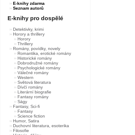
E-knihy zdarma
Seznam autorů
E-knihy pro dospělé
Detektivky, krimi
Horory a thrillery
Horory
Thrillery
Romány, povídky, novely
Romantika, erotické romány
Historické romány
Dobrodružné romány
Psychologické romány
Válečné romány
Western
Světová literatura
Dívčí romány
Literární biografie
Fantasy romány
Ságy
Fantasy, Sci-fi
Fantasy
Science fiction
Humor, Satira
Duchovní literatura, esoterika
Filosofie