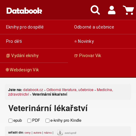
Eknihy pro dospělé
Odborné a učebnice
Pro děti
⭐ Novinky
📗 Vydání eknihy
🍺 Pivovar Vik
🌐 Webdesign Vik
Jste na:
databook.cz
Odborná literatura, učebnice
Medicína,
»
»
zdravotnictví
Veterinární lékařství
»
Veterinární lékařství
epub
PDF
e-knihy pro Kindle
seřadit dle:
ceny
|
autora
|
názvu
|
sestupně