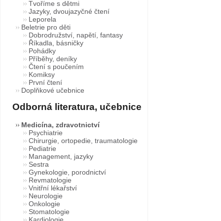
Tvoříme s dětmi
Jazyky, dvoujazyčné čtení
Leporela
Beletrie pro děti
Dobrodružství, napětí, fantasy
Říkadla, básničky
Pohádky
Příběhy, deníky
Čtení s poučením
Komiksy
První čtení
Doplňkové učebnice
Odborná literatura, učebnice
Medicína, zdravotnictví
Psychiatrie
Chirurgie, ortopedie, traumatologie
Pediatrie
Management, jazyky
Sestra
Gynekologie, porodnictví
Revmatologie
Vnitřní lékařství
Neurologie
Onkologie
Stomatologie
Kardiologie