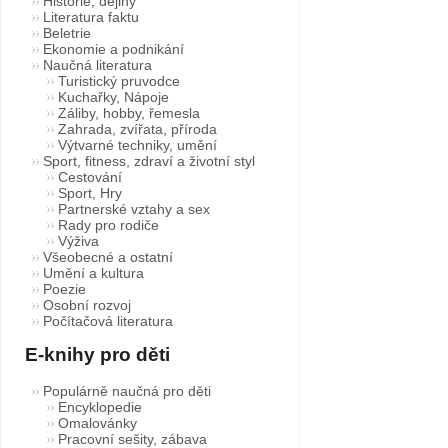
Historie, dějiny
Literatura faktu
Beletrie
Ekonomie a podnikání
Naučná literatura
Turistický pruvodce
Kuchařky, Nápoje
Záliby, hobby, řemesla
Zahrada, zvířata, příroda
Výtvarné techniky, umění
Sport, fitness, zdraví a životní styl
Cestování
Sport, Hry
Partnerské vztahy a sex
Rady pro rodiče
Výživa
Všeobecné a ostatní
Umění a kultura
Poezie
Osobní rozvoj
Počítačová literatura
E-knihy pro děti
Populárně naučná pro děti
Encyklopedie
Omalovánky
Pracovní sešity, zábava