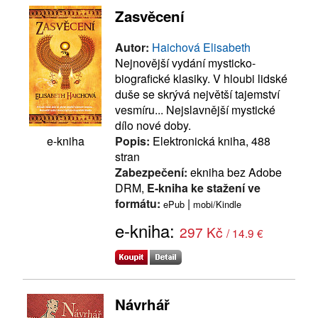
Zasvěcení
Autor:
Haichová Elisabeth
Nejnovější vydání mysticko-
biografické klasiky. V hloubi lidské
duše se skrývá největší tajemství
vesmíru... Nejslavnější mystické
dílo nové doby.
Popis:
Elektronická kniha, 488
e-kniha
stran
Zabezpečení:
ekniha bez Adobe
DRM,
E-kniha ke stažení ve
formátu:
|
ePub
mobi/Kindle
e-kniha:
297 Kč
/ 14.9 €
Návrhář