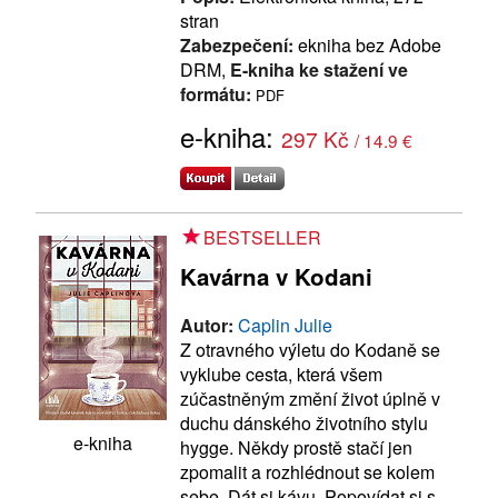
stran
Zabezpečení:
ekniha bez Adobe
DRM,
E-kniha ke stažení ve
formátu:
PDF
e-kniha:
297 Kč
/ 14.9 €
BESTSELLER
Kavárna v Kodani
Autor:
Caplin Julie
Z otravného výletu do Kodaně se
vyklube cesta, která všem
zúčastněným změní život úplně v
duchu dánského životního stylu
e-kniha
hygge. Někdy prostě stačí jen
zpomalit a rozhlédnout se kolem
sebe. Dát si kávu. Popovídat si s