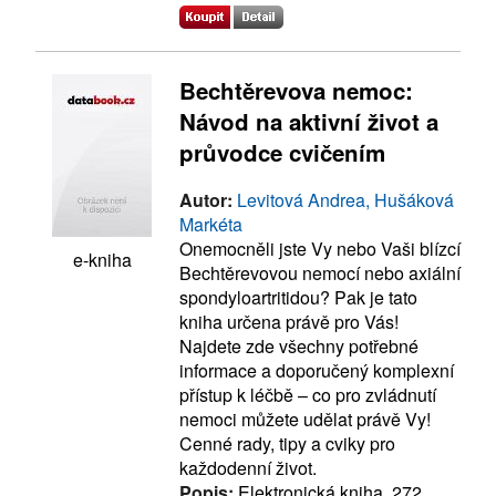
Bechtěrevova nemoc:
Návod na aktivní život a
průvodce cvičením
Autor:
Levitová Andrea, Hušáková
Markéta
Onemocněli jste Vy nebo Vaši blízcí
e-kniha
Bechtěrevovou nemocí nebo axiální
spondyloartritidou? Pak je tato
kniha určena právě pro Vás!
Najdete zde všechny potřebné
informace a doporučený komplexní
přístup k léčbě – co pro zvládnutí
nemoci můžete udělat právě Vy!
Cenné rady, tipy a cviky pro
každodenní život.
Popis:
Elektronická kniha, 272