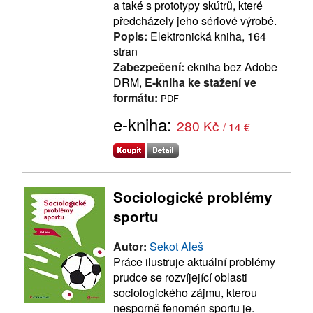
a také s prototypy skútrů, které
předcházely jeho sériové výrobě.
Popis:
Elektronická kniha, 164
stran
Zabezpečení:
ekniha bez Adobe
DRM,
E-kniha ke stažení ve
formátu:
PDF
e-kniha:
280 Kč
/ 14 €
Sociologické problémy
sportu
Autor:
Sekot Aleš
Práce ilustruje aktuální problémy
prudce se rozvíjející oblasti
sociologického zájmu, kterou
nesporně fenomén sportu je.