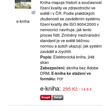
Kniha mapuje historii a současnost
řízení kvality ve zdravotnictví ve
světě i v ČR. Podle praktických
zkušeností se zaváděním systému
e-kniha
řízení kvality dle ISO 9004:2000 v
nemocnici navrhuje, jak tento
proces řídit. Zmíněný mezinárodní
standard je ve světě běžnou
normou a autoři ukazují, jak systém
zavádět a zrychlit.
Popis:
Elektronická kniha, 248
stran
Zabezpečení:
ekniha bez Adobe
DRM,
E-kniha ke stažení ve
formátu:
PDF
e-kniha:
295 Kč
/ 14.8 €