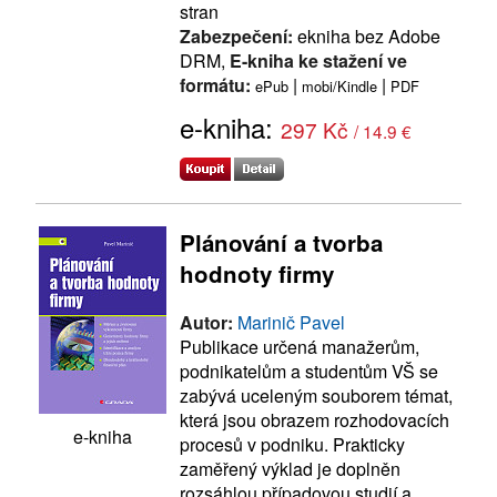
stran
Zabezpečení:
ekniha bez Adobe
DRM,
E-kniha ke stažení ve
formátu:
|
|
ePub
mobi/Kindle
PDF
e-kniha:
297 Kč
/ 14.9 €
Plánování a tvorba
hodnoty firmy
Autor:
Marinič Pavel
Publikace určená manažerům,
podnikatelům a studentům VŠ se
zabývá uceleným souborem témat,
která jsou obrazem rozhodovacích
e-kniha
procesů v podniku. Prakticky
zaměřený výklad je doplněn
rozsáhlou případovou studií a