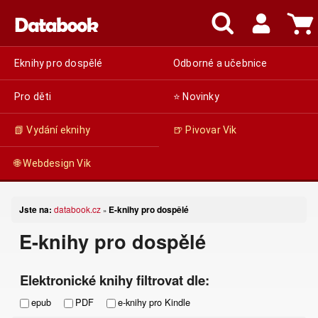
Eknihy pro dospělé
Odborné a učebnice
Pro děti
⭐ Novinky
📗 Vydání eknihy
🍺 Pivovar Vik
🌐 Webdesign Vik
Jste na:
databook.cz
E-knihy pro dospělé
»
E-knihy pro dospělé
Elektronické knihy filtrovat dle:
epub
PDF
e-knihy pro Kindle