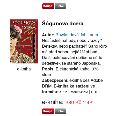
Šógunova dcera
Autor:
Rowlandová Joh Laura
Nešťastné náhody, nebo vraždy?
Detektiv, nebo pachatel? Sano Ičiró
má před sebou nejtěžší případ.
Další pokračování oblíbené série
detektivek se starého Japonska.
Popis:
Elektronická kniha, 376
e-kniha
stran
Zabezpečení:
ekniha bez Adobe
DRM,
E-kniha ke stažení ve
formátu:
|
|
ePub
mobi/Kindle
PDF
e-kniha:
280 Kč
/ 14 €