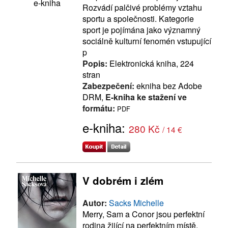
e-kniha
Rozvádí palčivé problémy vztahu
sportu a společnosti. Kategorie
sport je pojímána jako významný
sociálně kulturní fenomén vstupující
p
Popis:
Elektronická kniha, 224
stran
Zabezpečení:
ekniha bez Adobe
DRM,
E-kniha ke stažení ve
formátu:
PDF
e-kniha:
280 Kč
/ 14 €
V dobrém i zlém
Autor:
Sacks Michelle
Merry, Sam a Conor jsou perfektní
rodina žijící na perfektním místě.