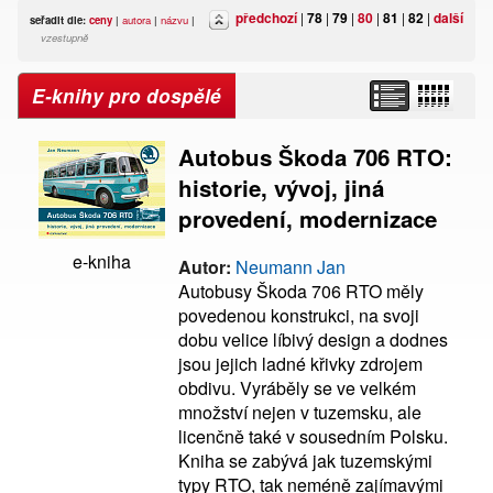
předchozí
|
78
|
79
|
80
|
81
|
82
|
další
seřadit dle:
ceny
|
autora
|
názvu
|
vzestupně
E-knihy pro dospělé
Autobus Škoda 706 RTO:
historie, vývoj, jiná
provedení, modernizace
e-kniha
Autor:
Neumann Jan
Autobusy Škoda 706 RTO měly
povedenou konstrukci, na svoji
dobu velice líbivý design a dodnes
jsou jejich ladné křivky zdrojem
obdivu. Vyráběly se ve velkém
množství nejen v tuzemsku, ale
licenčně také v sousedním Polsku.
Kniha se zabývá jak tuzemskými
typy RTO, tak neméně zajímavými