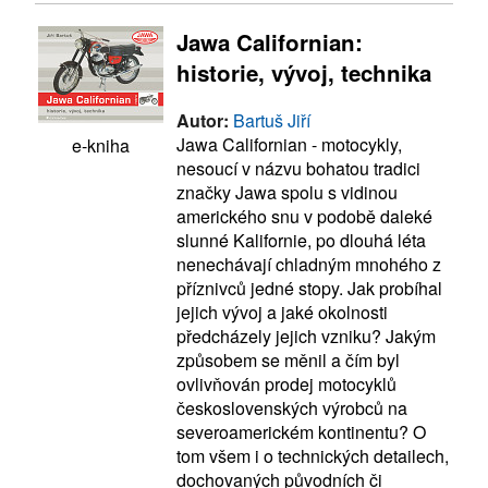
Jawa Californian:
historie, vývoj, technika
Autor:
Bartuš Jiří
Jawa Californian - motocykly,
e-kniha
nesoucí v názvu bohatou tradici
značky Jawa spolu s vidinou
amerického snu v podobě daleké
slunné Kalifornie, po dlouhá léta
nenechávají chladným mnohého z
příznivců jedné stopy. Jak probíhal
jejich vývoj a jaké okolnosti
předcházely jejich vzniku? Jakým
způsobem se měnil a čím byl
ovlivňován prodej motocyklů
československých výrobců na
severoamerickém kontinentu? O
tom všem i o technických detailech,
dochovaných původních či