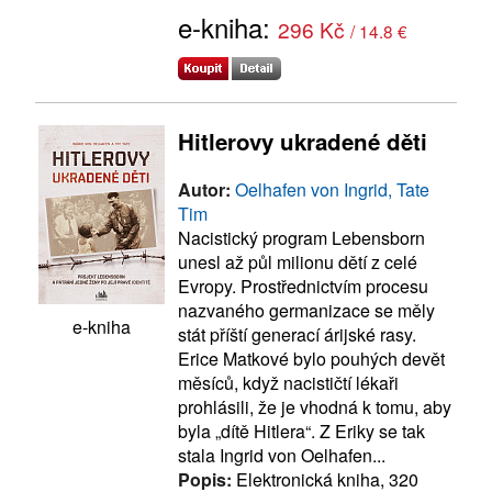
e-kniha:
296 Kč
/ 14.8 €
Hitlerovy ukradené děti
Autor:
Oelhafen von Ingrid, Tate
Tim
Nacistický program Lebensborn
unesl až půl milionu dětí z celé
Evropy. Prostřednictvím procesu
nazvaného germanizace se měly
e-kniha
stát příští generací árijské rasy.
Erice Matkové bylo pouhých devět
měsíců, když nacističtí lékaři
prohlásili, že je vhodná k tomu, aby
byla „dítě Hitlera“. Z Eriky se tak
stala Ingrid von Oelhafen...
Popis:
Elektronická kniha, 320