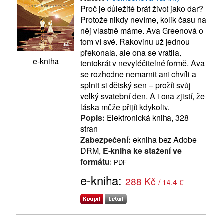
Proč je důležité brát život jako dar?
Protože nikdy nevíme, kolik času na
něj vlastně máme. Ava Greenová o
tom ví své. Rakovinu už jednou
překonala, ale ona se vrátila,
e-kniha
tentokrát v nevyléčitelné formě. Ava
se rozhodne nemarnit ani chvíli a
splnit si dětský sen – prožít svůj
velký svatební den. A i ona zjistí, že
láska může přijít kdykoliv.
Popis:
Elektronická kniha, 328
stran
Zabezpečení:
ekniha bez Adobe
DRM,
E-kniha ke stažení ve
formátu:
PDF
e-kniha:
288 Kč
/ 14.4 €