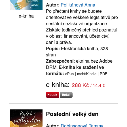
Autor:
Pelikánová Anna
Po přečtení knihy se budete
e-kniha
orientovat ve veškeré legislativě pro
nestátní neziskové organizace.
Získáte jedinečný přehled poznatků
v oblasti financování, účetnictví,
daní a práva.
Popis:
Elektronická kniha, 328
stran
Zabezpečení:
ekniha bez Adobe
DRM,
E-kniha ke stažení ve
formátu:
|
|
ePub
mobi/Kindle
PDF
e-kniha:
288 Kč
/ 14.4 €
Poslední velký den
Autor:
Robinsonová Tammy