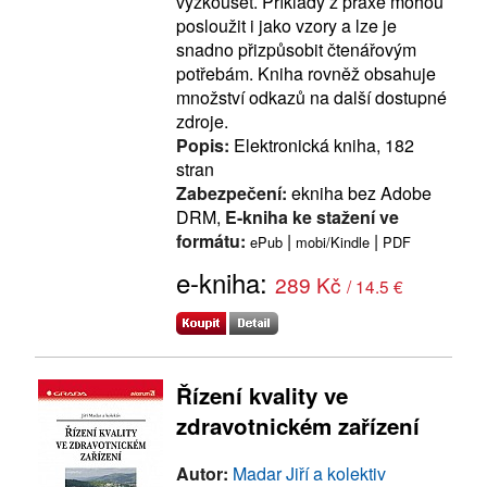
vyzkoušet. Příklady z praxe mohou
posloužit i jako vzory a lze je
snadno přizpůsobit čtenářovým
potřebám. Kniha rovněž obsahuje
množství odkazů na další dostupné
zdroje.
Popis:
Elektronická kniha, 182
stran
Zabezpečení:
ekniha bez Adobe
DRM,
E-kniha ke stažení ve
formátu:
|
|
ePub
mobi/Kindle
PDF
e-kniha:
289 Kč
/ 14.5 €
Řízení kvality ve
zdravotnickém zařízení
Autor:
Madar Jiří a kolektiv