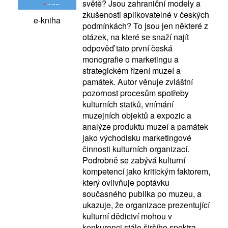
světě? Jsou zahraniční modely a
zkušenosti aplikovatelné v českých
e-kniha
podmínkách? To jsou jen některé z
otázek, na které se snaží najít
odpověď tato první česká
monografie o marketingu a
strategickém řízení muzeí a
památek. Autor věnuje zvláštní
pozornost procesům spotřeby
kulturních statků, vnímání
muzejních objektů a expozic a
analýze produktu muzeí a památek
jako východisku marketingové
činnosti kulturních organizací.
Podrobně se zabývá kulturní
kompetencí jako kritickým faktorem,
který ovlivňuje poptávku
současného publika po muzeu, a
ukazuje, že organizace prezentující
kulturní dědictví mohou v
konkurenci stále širšího spektra