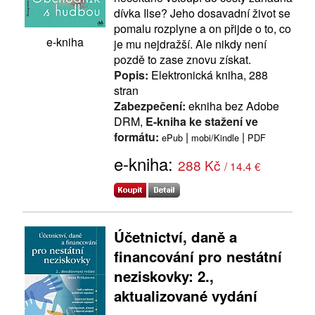
dívka Ilse? Jeho dosavadní život se
pomalu rozplyne a on přijde o to, co
e-kniha
je mu nejdražší. Ale nikdy není
pozdě to zase znovu získat.
Popis:
Elektronická kniha, 288
stran
Zabezpečení:
ekniha bez Adobe
DRM,
E-kniha ke stažení ve
formátu:
|
|
ePub
mobi/Kindle
PDF
e-kniha:
288 Kč
/ 14.4 €
Účetnictví, daně a
financování pro nestátní
neziskovky: 2.,
aktualizované vydání