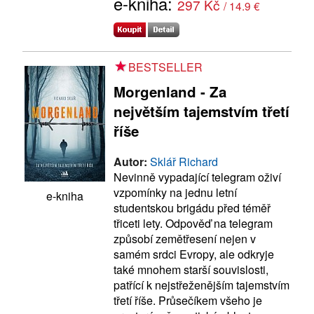
e-kniha:
297 Kč
/ 14.9 €
BESTSELLER
Morgenland - Za
největším tajemstvím třetí
říše
Autor:
Sklář Richard
Nevinně vypadající telegram oživí
vzpomínky na jednu letní
e-kniha
studentskou brigádu před téměř
třiceti lety. Odpověď na telegram
způsobí zemětřesení nejen v
samém srdci Evropy, ale odkryje
také mnohem starší souvislosti,
patřící k nejstřeženějším tajemstvím
třetí říše. Průsečíkem všeho je