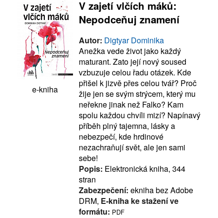
V zajetí vlčích máků:
Nepodceňuj znamení
Autor:
Digtyar Dominika
Anežka vede život jako každý
maturant. Zato její nový soused
vzbuzuje celou řadu otázek. Kde
přišel k jizvě přes celou tvář? Proč
e-kniha
žije jen se svým strýcem, který mu
neřekne jinak než Falko? Kam
spolu každou chvíli mizí? Napínavý
příběh plný tajemna, lásky a
nebezpečí, kde hrdinové
nezachraňují svět, ale jen sami
sebe!
Popis:
Elektronická kniha, 344
stran
Zabezpečení:
ekniha bez Adobe
DRM,
E-kniha ke stažení ve
formátu:
PDF