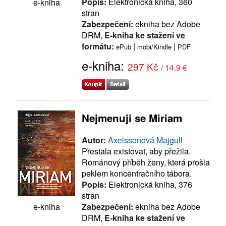
Popis:
Elektronická kniha, 360
e-kniha
stran
Zabezpečení:
ekniha bez Adobe
DRM,
E-kniha ke stažení ve
formátu:
|
|
ePub
mobi/Kindle
PDF
e-kniha:
297 Kč
/ 14.9 €
Nejmenuji se Miriam
Autor:
Axelssonová Majgull
Přestala existovat, aby přežila.
Románový příběh ženy, která prošla
peklem koncentračního tábora.
Popis:
Elektronická kniha, 376
stran
Zabezpečení:
ekniha bez Adobe
e-kniha
DRM,
E-kniha ke stažení ve