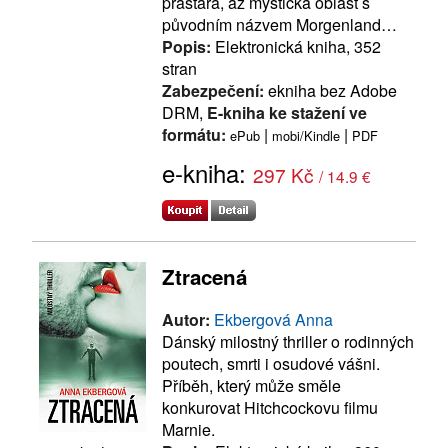
prastará, až mystická oblast s
původním názvem Morgenland…
Popis:
Elektronická kniha, 352
stran
Zabezpečení:
ekniha bez Adobe
DRM,
E-kniha ke stažení ve
formátu:
|
|
ePub
mobi/Kindle
PDF
e-kniha:
297 Kč
/ 14.9 €
Ztracená
Autor:
Ekbergová Anna
Dánský milostný thriller o rodinných
poutech, smrti i osudové vášni.
Příběh, který může směle
konkurovat Hitchcockovu filmu
Marnie.