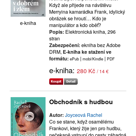
Když ale přijede na návštěvu
Merryina kamarádka Frank, idylický
obrázek se hroutí… Kdo je
e-kniha
manipulátor a kdo oběť?
Popis:
Elektronická kniha, 296
stran
Zabezpečení:
ekniha bez Adobe
DRM,
E-kniha ke stažení ve
formátu:
|
|
ePub
mobi/Kindle
PDF
e-kniha:
280 Kč
/ 14 €
Obchodník s hudbou
Autor:
Joyceová Rachel
Co se stane, když osamělému
Frankovi, který žije jen pro hudbu,
nečekaně vstoupí do cesty záhadná