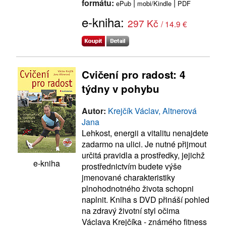
formátu:
|
|
ePub
mobi/Kindle
PDF
e-kniha:
297 Kč
/ 14.9 €
Cvičení pro radost: 4
týdny v pohybu
Autor:
Krejčík Václav, Altnerová
Jana
Lehkost, energii a vitalitu nenajdete
zadarmo na ulici. Je nutné přijmout
určitá pravidla a prostředky, jejichž
e-kniha
prostřednictvím budete výše
jmenované charakteristiky
plnohodnotného života schopni
naplnit. Kniha s DVD přináší pohled
na zdravý životní styl očima
Václava Krejčíka - známého fitness