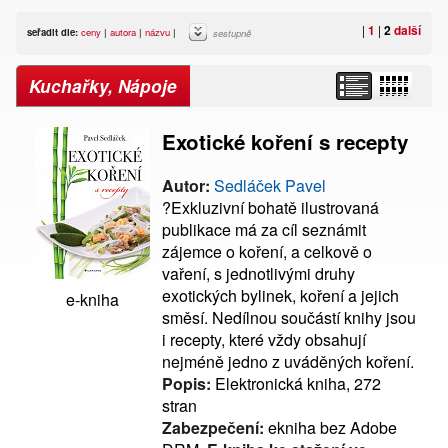
|
1
|
2
další
seřadit dle:
ceny
|
autora
|
názvu
|
sestupně
Kuchařky, Nápoje
Exotické koření s recepty
Autor:
Sedláček Pavel
?Exkluzivní bohatě ilustrovaná
publikace má za cíl seznámit
zájemce o koření, a celkově o
vaření, s jednotlivými druhy
exotických bylinek, koření a jejich
e-kniha
směsí. Nedílnou součástí knihy jsou
i recepty, které vždy obsahují
nejméně jedno z uváděných koření.
Popis:
Elektronická kniha, 272
stran
Zabezpečení:
ekniha bez Adobe