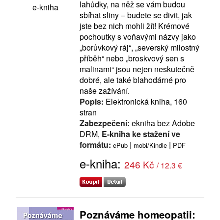
lahůdky, na něž se vám budou
e-kniha
sbíhat sliny – budete se divit, jak
jste bez nich mohli žít! Krémové
pochoutky s voňavými názvy jako
„borůvkový ráj“, „severský milostný
příběh“ nebo „broskvový sen s
malinami“ jsou nejen neskutečně
dobré, ale také blahodárné pro
naše zažívání.
Popis:
Elektronická kniha, 160
stran
Zabezpečení:
ekniha bez Adobe
DRM,
E-kniha ke stažení ve
formátu:
|
|
ePub
mobi/Kindle
PDF
e-kniha:
246 Kč
/ 12.3 €
Poznáváme homeopatii: