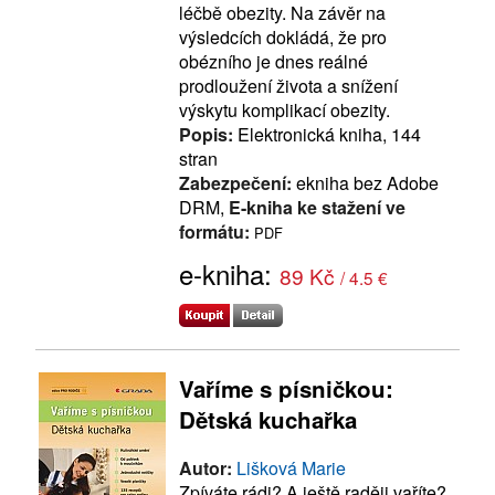
léčbě obezity. Na závěr na
výsledcích dokládá, že pro
obézního je dnes reálné
prodloužení života a snížení
výskytu komplikací obezity.
Popis:
Elektronická kniha, 144
stran
Zabezpečení:
ekniha bez Adobe
DRM,
E-kniha ke stažení ve
formátu:
PDF
e-kniha:
89 Kč
/ 4.5 €
Vaříme s písničkou:
Dětská kuchařka
Autor:
Lišková Marie
Zpíváte rádi? A ještě raději vaříte?