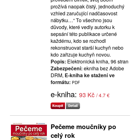
prožívá naopak čistý, jednoduchý
vzhled zaručující nadčasovost
nábytku…“ To všechno jsou
důvody, které vedly autorku k
sepsání této publikace určené
každému, kdo se rozhodl
rekonstruovat starší kuchyň nebo
kdo zařizuje kuchyň novou.
Popis:
Elektronická kniha, 96 stran
Zabezpečení:
ekniha bez Adobe
DRM,
E-kniha ke stažení ve
formátu:
PDF
e-kniha:
93 Kč
/ 4.7 €
Pečeme moučníky po
celý rok