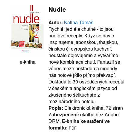
Nudle
Autor:
Kalina Tomáš
Rychlé, jedlé a chutné - to jsou
nudlové recepty. Když se navíc
inspirujeme japonskou, thajskou,
čínskou či evropskou kuchyní,
neustále objevujeme a vytváříme
nové kombinace chutí. Fantazii se
e-kniha
vůbec meze nekladou a mnohdy
nás hotové jídlo přímo překvapí.
Dokládá to 30 osvědčených receptů
v českém a anglickém jazyce od
zkušeného šéfkuchaře z
mezinárodního hotelu.
Popis:
Elektronická kniha, 72 stran
Zabezpečení:
ekniha bez Adobe
DRM,
E-kniha ke stažení ve
formátu:
PDF