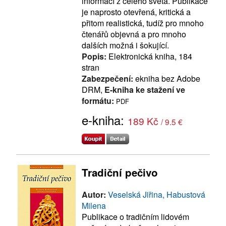
informací z celého světa. Publikace
je naprosto otevřená, kritická a
přitom realistická, tudíž pro mnoho
čtenářů objevná a pro mnoho
dalších možná i šokující.
Popis:
Elektronická kniha, 184
stran
Zabezpečení:
ekniha bez Adobe
DRM,
E-kniha ke stažení ve
formátu:
PDF
e-kniha:
189 Kč
/ 9.5 €
Tradiční pečivo
Autor:
Veselská Jiřina, Habustová
Milena
Publikace o tradičním lidovém