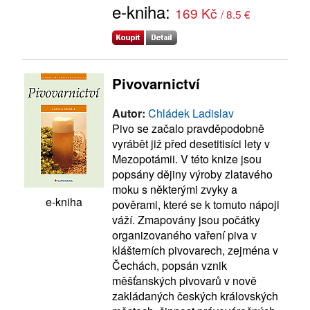
e-kniha:
169 Kč
/ 8.5 €
Pivovarnictví
Autor:
Chládek Ladislav
Pivo se začalo pravděpodobně
vyrábět již před desetitisíci lety v
Mezopotámii. V této knize jsou
popsány dějiny výroby zlatavého
moku s některými zvyky a
e-kniha
pověrami, které se k tomuto nápoji
váží. Zmapovány jsou počátky
organizovaného vaření piva v
klášterních pivovarech, zejména v
Čechách, popsán vznik
měšťanských pivovarů v nově
zakládaných českých královských