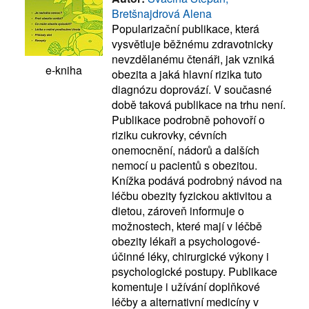
Bretšnajdrová Alena
Popularizační publikace, která
vysvětluje běžnému zdravotnicky
nevzdělanému čtenáři, jak vzniká
e-kniha
obezita a jaká hlavní rizika tuto
diagnózu doprovází. V současné
době taková publikace na trhu není.
Publikace podrobně pohovoří o
riziku cukrovky, cévních
onemocnění, nádorů a dalších
nemocí u pacientů s obezitou.
Knížka podává podrobný návod na
léčbu obezity fyzickou aktivitou a
dietou, zároveň informuje o
možnostech, které mají v léčbě
obezity lékaři a psychologové-
účinné léky, chirurgické výkony i
psychologické postupy. Publikace
komentuje i užívání doplňkové
léčby a alternativní medicíny v