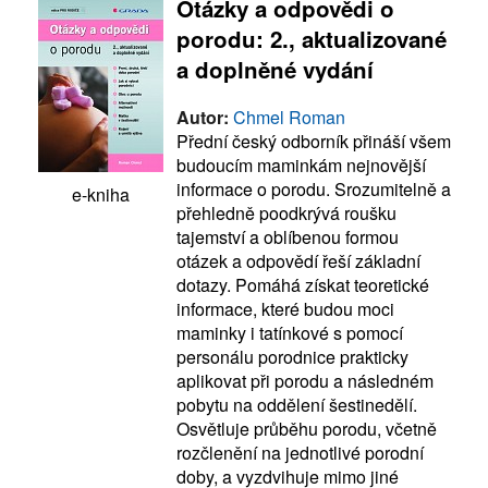
Otázky a odpovědi o
porodu: 2., aktualizované
a doplněné vydání
Autor:
Chmel Roman
Přední český odborník přináší všem
budoucím maminkám nejnovější
informace o porodu. Srozumitelně a
e-kniha
přehledně poodkrývá roušku
tajemství a oblíbenou formou
otázek a odpovědí řeší základní
dotazy. Pomáhá získat teoretické
informace, které budou moci
maminky i tatínkové s pomocí
personálu porodnice prakticky
aplikovat při porodu a následném
pobytu na oddělení šestinedělí.
Osvětluje průběhu porodu, včetně
rozčlenění na jednotlivé porodní
doby, a vyzdvihuje mimo jiné