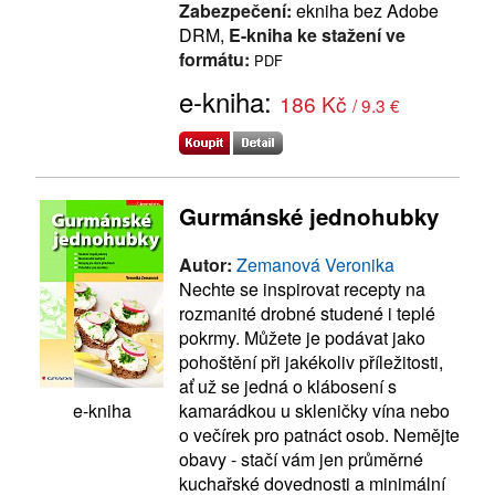
Zabezpečení:
ekniha bez Adobe
DRM,
E-kniha ke stažení ve
formátu:
PDF
e-kniha:
186 Kč
/ 9.3 €
Gurmánské jednohubky
Autor:
Zemanová Veronika
Nechte se inspirovat recepty na
rozmanité drobné studené i teplé
pokrmy. Můžete je podávat jako
pohoštění při jakékoliv příležitosti,
ať už se jedná o klábosení s
kamarádkou u skleničky vína nebo
e-kniha
o večírek pro patnáct osob. Nemějte
obavy - stačí vám jen průměrné
kuchařské dovednosti a minimální