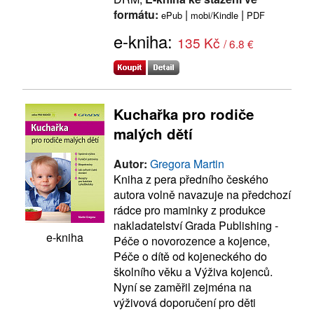
formátu:
|
|
ePub
mobi/Kindle
PDF
e-kniha:
135 Kč
/ 6.8 €
Kuchařka pro rodiče
malých dětí
Autor:
Gregora Martin
Kniha z pera předního českého
autora volně navazuje na předchozí
rádce pro maminky z produkce
nakladatelství Grada Publishing -
e-kniha
Péče o novorozence a kojence,
Péče o dítě od kojeneckého do
školního věku a Výživa kojenců.
Nyní se zaměřil zejména na
výživová doporučení pro děti