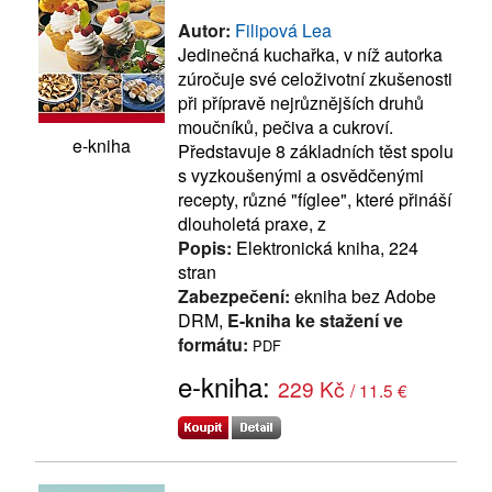
Autor:
Filipová Lea
Jedinečná kuchařka, v níž autorka
zúročuje své celoživotní zkušenosti
při přípravě nejrůznějších druhů
moučníků, pečiva a cukroví.
e-kniha
Představuje 8 základních těst spolu
s vyzkoušenými a osvědčenými
recepty, různé "fíglee", které přináší
dlouholetá praxe, z
Popis:
Elektronická kniha, 224
stran
Zabezpečení:
ekniha bez Adobe
DRM,
E-kniha ke stažení ve
formátu:
PDF
e-kniha:
229 Kč
/ 11.5 €