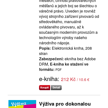
městech, činnost právovárečných
měšťanů a jejich boj se šlechtou o
várečné právo. Uveden je rovněž
vývoj strojního zařízení pivovarů od
středověkého, manuálně
ovládaného pivovaru, až k
současným moderním provozům a
technologiím výroby našeho
národního nápoje.
Popis:
Elektronická kniha, 208
stran
Zabezpečení:
ekniha bez Adobe
DRM,
E-kniha ke stažení ve
formátu:
PDF
e-kniha:
212 Kč
/ 10.6 €
Výživa pro dokonalou