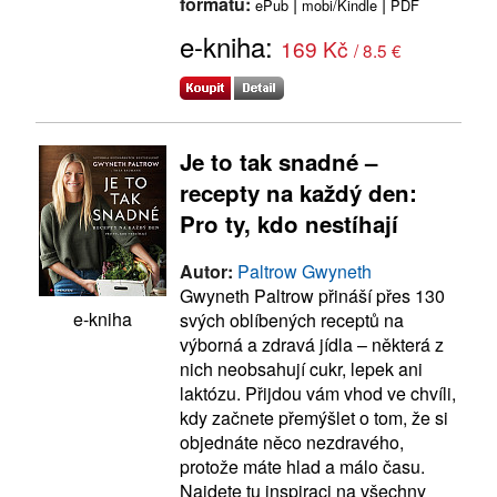
formátu:
|
|
ePub
mobi/Kindle
PDF
e-kniha:
169 Kč
/ 8.5 €
Je to tak snadné –
recepty na každý den:
Pro ty, kdo nestíhají
Autor:
Paltrow Gwyneth
Gwyneth Paltrow přináší přes 130
e-kniha
svých oblíbených receptů na
výborná a zdravá jídla – některá z
nich neobsahují cukr, lepek ani
laktózu. Přijdou vám vhod ve chvíli,
kdy začnete přemýšlet o tom, že si
objednáte něco nezdravého,
protože máte hlad a málo času.
Najdete tu inspiraci na všechny