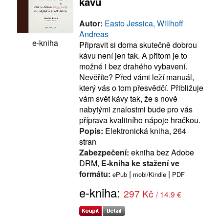
kávu
Autor:
Easto Jessica, Willhoff
Andreas
e-kniha
Připravit si doma skutečně dobrou
kávu není jen tak. A přitom je to
možné i bez drahého vybavení.
Nevěříte? Před vámi leží manuál,
který vás o tom přesvědčí. Přibližuje
vám svět kávy tak, že s nově
nabytými znalostmi bude pro vás
příprava kvalitního nápoje hračkou.
Popis:
Elektronická kniha, 264
stran
Zabezpečení:
ekniha bez Adobe
DRM,
E-kniha ke stažení ve
formátu:
|
|
ePub
mobi/Kindle
PDF
e-kniha:
297 Kč
/ 14.9 €