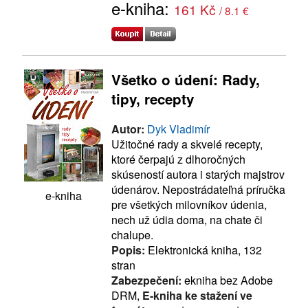
e-kniha:
161 Kč
/ 8.1 €
Všetko o údení: Rady,
tipy, recepty
Autor:
Dyk Vladimír
Užitočné rady a skvelé recepty,
ktoré čerpajú z dlhoročných
skúseností autora i starých majstrov
údenárov. Nepostrádateľná príručka
e-kniha
pre všetkých milovníkov údenia,
nech už údia doma, na chate či
chalupe.
Popis:
Elektronická kniha, 132
stran
Zabezpečení:
ekniha bez Adobe
DRM,
E-kniha ke stažení ve