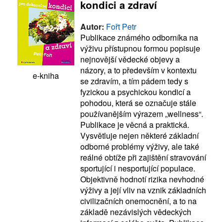
kondici a zdraví
Autor:
Fořt Petr
Publikace známého odborníka na
výživu přístupnou formou popisuje
nejnovější vědecké objevy a
názory, a to především v kontextu
e-kniha
se zdravím, a tím pádem tedy s
fyzickou a psychickou kondicí a
pohodou, která se označuje stále
používanějším výrazem „wellness“.
Publikace je věcná a praktická.
Vysvětluje nejen některé základní
odborné problémy výživy, ale také
reálné obtíže při zajištění stravování
sportující i nesportující populace.
Objektivně hodnotí rizika nevhodné
výživy a její vliv na vznik základních
civilizačních onemocnění, a to na
základě nezávislých vědeckých