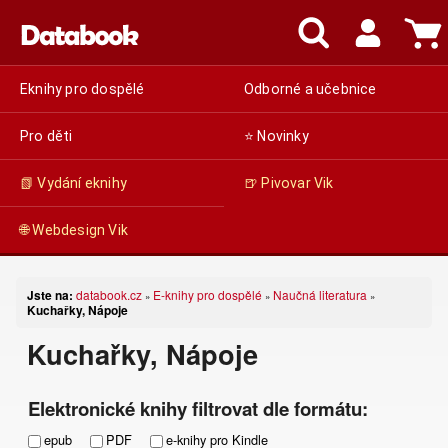
Eknihy pro dospělé
Odborné a učebnice
Pro děti
⭐ Novinky
📗 Vydání eknihy
🍺 Pivovar Vik
🌐 Webdesign Vik
Jste na:
databook.cz
E-knihy pro dospělé
Naučná literatura
»
»
»
Kuchařky, Nápoje
Kuchařky, Nápoje
Elektronické knihy filtrovat dle formátu:
epub
PDF
e-knihy pro Kindle