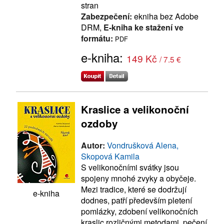
stran
Zabezpečení:
ekniha bez Adobe
DRM,
E-kniha ke stažení ve
formátu:
PDF
e-kniha:
149 Kč
/ 7.5 €
Kraslice a velikonoční
ozdoby
Autor:
Vondrušková Alena,
Skopová Kamila
S velikonočními svátky jsou
spojeny mnohé zvyky a obyčeje.
Mezi tradice, které se dodržují
e-kniha
dodnes, patří především pletení
pomlázky, zdobení velikonočních
kraslic rozličnými metodami, pečení