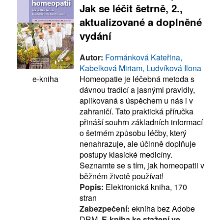
Jak se léčit šetrně, 2.,
aktualizované a doplněné
vydání
Autor:
Formánková Kateřina,
Kabelková Miriam, Ludvíková Ilona
Homeopatie je léčebná metoda s
e-kniha
dávnou tradicí a jasnými pravidly,
aplikovaná s úspěchem u nás i v
zahraničí. Tato praktická příručka
přináší souhrn základních informací
o šetrném způsobu léčby, který
nenahrazuje, ale účinně doplňuje
postupy klasické medicíny.
Seznamte se s tím, jak homeopatii v
běžném životě používat!
Popis:
Elektronická kniha, 170
stran
Zabezpečení:
ekniha bez Adobe
DRM,
E-kniha ke stažení ve