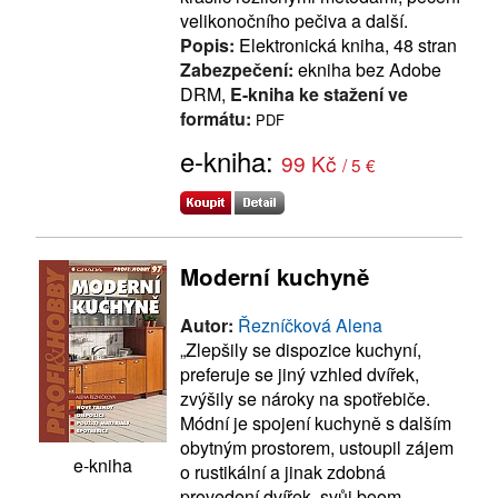
velikonočního pečiva a další.
Popis:
Elektronická kniha, 48 stran
Zabezpečení:
ekniha bez Adobe
DRM,
E-kniha ke stažení ve
formátu:
PDF
e-kniha:
99 Kč
/ 5 €
Moderní kuchyně
Autor:
Řezníčková Alena
„Zlepšily se dispozice kuchyní,
preferuje se jiný vzhled dvířek,
zvýšily se nároky na spotřebiče.
Módní je spojení kuchyně s dalším
obytným prostorem, ustoupil zájem
e-kniha
o rustikální a jinak zdobná
provedení dvířek, svůj boom