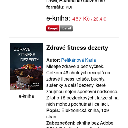
DRM,
E-kniha ke stažení ve
formátu:
PDF
e-kniha:
467 Kč
/ 23.4 €
Zdravé fitness dezerty
Autor:
Pelikánová Karla
Mlsejte zdravě a bez výčitek.
Celkem 46 chutných receptů na
zdravé fitness koláče, buchty,
sušenky a další dezerty, které
zaujmou nejen sportovní nadšence.
e-kniha
Z toho 18 bezlepkových, takže si na
nich mohou pochutnat i celiaci.
Popis:
Elektronická kniha, 109
stran
Zabezpečení:
ekniha bez Adobe