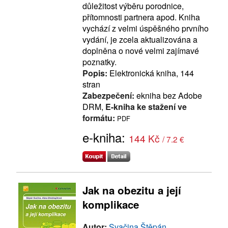
důležitost výběru porodnice,
přítomnosti partnera apod. Kniha
vychází z velmi úspěšného prvního
vydání, je zcela aktualizována a
doplněna o nové velmi zajímavé
poznatky.
Popis:
Elektronická kniha, 144
stran
Zabezpečení:
ekniha bez Adobe
DRM,
E-kniha ke stažení ve
formátu:
PDF
e-kniha:
144 Kč
/ 7.2 €
Jak na obezitu a její
komplikace
Autor:
Svačina Štěpán,