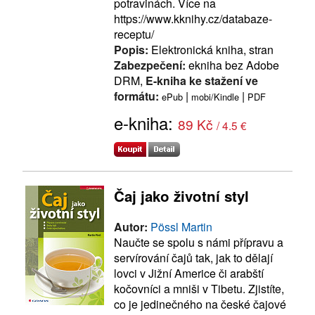
potravinách. Více na
https://www.kknihy.cz/databaze-
receptu/
Popis:
Elektronická kniha, stran
Zabezpečení:
ekniha bez Adobe
DRM,
E-kniha ke stažení ve
formátu:
|
|
ePub
mobi/Kindle
PDF
e-kniha:
89 Kč
/ 4.5 €
Čaj jako životní styl
Autor:
Pössl Martin
Naučte se spolu s námi přípravu a
servírování čajů tak, jak to dělají
lovci v Jižní Americe či arabští
kočovníci a mniši v Tibetu. Zjistíte,
co je jedinečného na české čajové