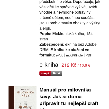
předškolního věku. Doporučuje, jak
vést děti ke správné výživě, uvádí
vhodné a nevhodné potraviny
určené dětem, nedílnou součástí
jsou i problematika obezity a výskyt
alergií.
Popis:
Elektronická kniha, 184
stran
Zabezpečení:
ekniha bez Adobe
DRM,
E-kniha ke stažení ve
formátu:
|
|
ePub
mobi/Kindle
PDF
e-kniha:
212 Kč
/ 10.6 €
Manuál pro milovníka
kávy: Jak si doma
připravit tu nejlepší craft