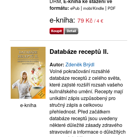
DRM,
E-kniha ke stažení ve
formátu:
|
|
ePub
mobi/Kindle
PDF
e-kniha:
79 Kč
/ 4 €
Databáze receptů II.
Autor:
Zdeněk Brýdl
Volné pokračování rozsáhlé
databáze receptů z celého světa,
které zajisté rozšíří rozsah vašeho
kulinářského umění. Recepty mají
unikátní zápis uzpůsobený pro
stručný zápis a celkovou
e-kniha
přehlednost. Před začátkem
databáze receptů jsou uvedeny
některé důležité zásady zdravého
stravování a informace o důležitých