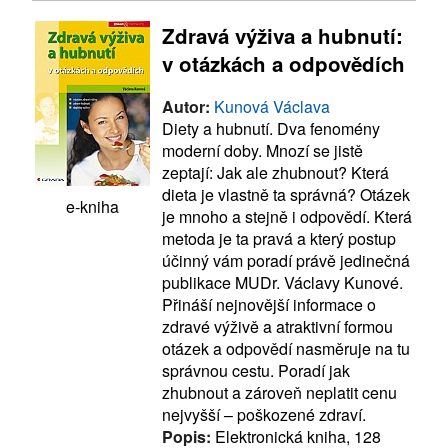
Zdravá výživa a hubnutí:
v otázkách a odpovědích
Autor:
Kunová Václava
Diety a hubnutí. Dva fenomény
moderní doby. Mnozí se jistě
zeptají: Jak ale zhubnout? Která
dieta je vlastně ta správná? Otázek
e-kniha
je mnoho a stejně i odpovědí. Která
metoda je ta pravá a který postup
účinný vám poradí právě jedinečná
publikace MUDr. Václavy Kunové.
Přináší nejnovější informace o
zdravé výživě a atraktivní formou
otázek a odpovědí nasměruje na tu
správnou cestu. Poradí jak
zhubnout a zároveň neplatit cenu
nejvyšší – poškozené zdraví.
Popis:
Elektronická kniha, 128