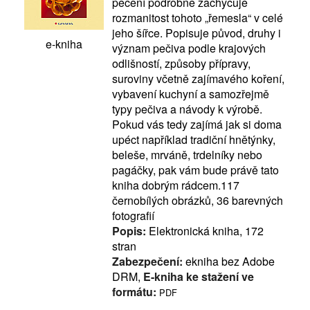
pečení podrobně zachycuje
rozmanitost tohoto „řemesla“ v celé
jeho šířce. Popisuje původ, druhy i
e-kniha
význam pečiva podle krajových
odlišností, způsoby přípravy,
suroviny včetně zajímavého koření,
vybavení kuchyní a samozřejmě
typy pečiva a návody k výrobě.
Pokud vás tedy zajímá jak si doma
upéct například tradiční hnětýnky,
beleše, mrváně, trdelníky nebo
pagáčky, pak vám bude právě tato
kniha dobrým rádcem.117
černobílých obrázků, 36 barevných
fotografií
Popis:
Elektronická kniha, 172
stran
Zabezpečení:
ekniha bez Adobe
DRM,
E-kniha ke stažení ve
formátu:
PDF