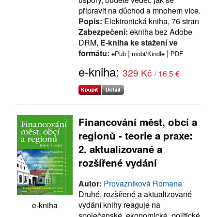
připravit na důchod a mnohem více.
Popis:
Elektronická kniha, 76 stran
Zabezpečení:
ekniha bez Adobe
DRM,
E-kniha ke stažení ve
formátu:
|
|
ePub
mobi/Kindle
PDF
e-kniha:
329 Kč
/ 16.5 €
Financování měst, obcí a
regionů - teorie a praxe:
2. aktualizované a
rozšířené vydání
Autor:
Provazníková Romana
Druhé, rozšířené a aktualizované
vydání knihy reaguje na
e-kniha
společenské, ekonomické, politické