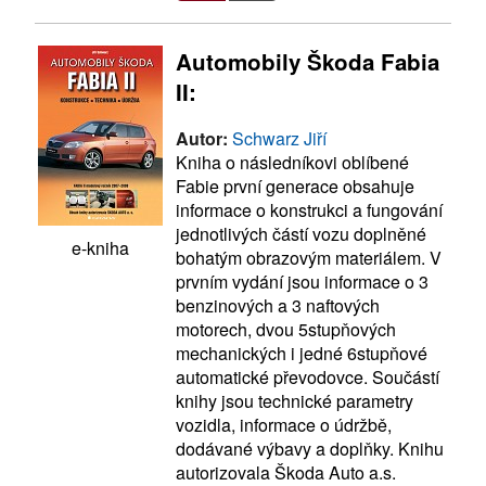
Automobily Škoda Fabia
II:
Autor:
Schwarz Jiří
Kniha o následníkovi oblíbené
Fabie první generace obsahuje
informace o konstrukci a fungování
jednotlivých částí vozu doplněné
e-kniha
bohatým obrazovým materiálem. V
prvním vydání jsou informace o 3
benzinových a 3 naftových
motorech, dvou 5stupňových
mechanických i jedné 6stupňové
automatické převodovce. Součástí
knihy jsou technické parametry
vozidla, informace o údržbě,
dodávané výbavy a doplňky. Knihu
autorizovala Škoda Auto a.s.