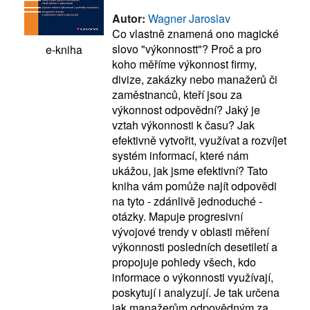
Autor:
Wagner Jaroslav
Co vlastně znamená ono magické
slovo "výkonnostt"? Proč a pro
e-kniha
koho měříme výkonnost firmy,
divize, zakázky nebo manažerů či
zaměstnanců, kteří jsou za
výkonnost odpovědní? Jaký je
vztah výkonnosti k času? Jak
efektivně vytvořit, využívat a rozvíjet
systém informací, které nám
ukážou, jak jsme efektivní? Tato
kniha vám pomůže najít odpovědi
na tyto - zdánlivě jednoduché -
otázky. Mapuje progresivní
vývojové trendy v oblasti měření
výkonnosti posledních desetiletí a
propojuje pohledy všech, kdo
informace o výkonnosti využívají,
poskytují i analyzují. Je tak určena
jak manažerům odpovědným za