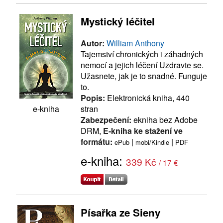
Mystický léčitel
Autor:
William Anthony
Tajemství chronických i záhadných
nemocí a jejich léčení Uzdravte se.
Užasnete, jak je to snadné. Funguje
to.
Popis:
Elektronická kniha, 440
stran
e-kniha
Zabezpečení:
ekniha bez Adobe
DRM,
E-kniha ke stažení ve
formátu:
|
|
ePub
mobi/Kindle
PDF
e-kniha:
339 Kč
/ 17 €
Písařka ze Sieny