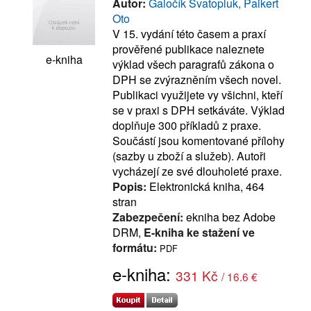
Autor:
Galočík Svatopluk, Paikert
Oto
V 15. vydání této časem a praxí
prověřené publikace naleznete
e-kniha
výklad všech paragrafů zákona o
DPH se zvýrazněním všech novel.
Publikaci využijete vy všichni, kteří
se v praxi s DPH setkáváte. Výklad
doplňuje 300 příkladů z praxe.
Součástí jsou komentované přílohy
(sazby u zboží a služeb). Autoři
vycházejí ze své dlouholeté praxe.
Popis:
Elektronická kniha, 464
stran
Zabezpečení:
ekniha bez Adobe
DRM,
E-kniha ke stažení ve
formátu:
PDF
e-kniha:
331 Kč
/ 16.6 €