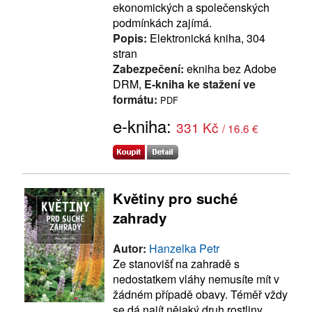
ekonomických a společenských
podmínkách zajímá.
Popis:
Elektronická kniha, 304
stran
Zabezpečení:
ekniha bez Adobe
DRM,
E-kniha ke stažení ve
formátu:
PDF
e-kniha:
331 Kč
/ 16.6 €
Květiny pro suché
zahrady
Autor:
Hanzelka Petr
Ze stanovišť na zahradě s
nedostatkem vláhy nemusíte mít v
žádném případě obavy. Téměř vždy
se dá najít nějaký druh rostliny,