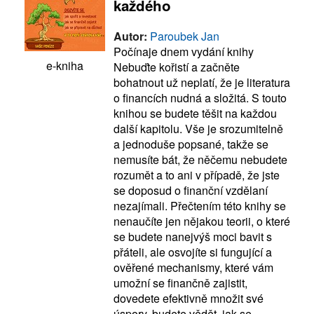
každého
Autor:
Paroubek Jan
Počínaje dnem vydání knihy
e-kniha
Nebuďte kořistí a začněte
bohatnout už neplatí, že je literatura
o financích nudná a složitá. S touto
knihou se budete těšit na každou
další kapitolu. Vše je srozumitelně
a jednoduše popsané, takže se
nemusíte bát, že něčemu nebudete
rozumět a to ani v případě, že jste
se doposud o finanční vzdělaní
nezajímali. Přečtením této knihy se
nenaučíte jen nějakou teorii, o které
se budete nanejvýš moci bavit s
přáteli, ale osvojíte si fungující a
ověřené mechanismy, které vám
umožní se finančně zajistit,
dovedete efektivně množit své
úspory, budete vědět, jak se