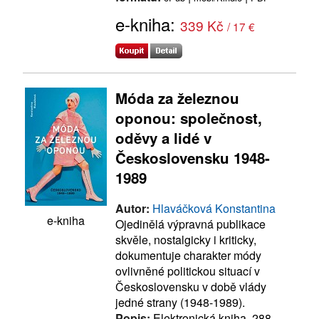
e-kniha:
339 Kč
/ 17 €
Móda za železnou
oponou: společnost,
oděvy a lidé v
Československu 1948-
1989
Autor:
Hlaváčková Konstantina
e-kniha
Ojedinělá výpravná publikace
skvěle, nostalgicky i kriticky,
dokumentuje charakter módy
ovlivněné politickou situací v
Československu v době vlády
jedné strany (1948-1989).
Popis:
Elektronická kniha, 288