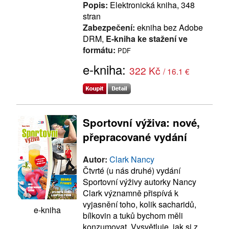
Popis:
Elektronická kniha, 348
stran
Zabezpečení:
ekniha bez Adobe
DRM,
E-kniha ke stažení ve
formátu:
PDF
e-kniha:
322 Kč
/ 16.1 €
Sportovní výživa: nové,
přepracované vydání
Autor:
Clark Nancy
Čtvrté (u nás druhé) vydání
Sportovní výživy autorky Nancy
Clark významně přispívá k
vyjasnění toho, kolik sacharidů,
e-kniha
bílkovin a tuků bychom měli
konzumovat. Vysvětluje, jak si z