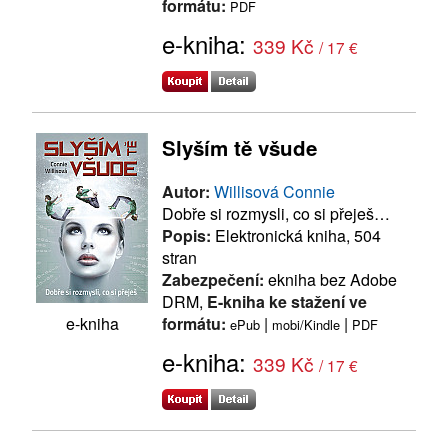
formátu:
PDF
e-kniha:
339 Kč
/ 17 €
Slyším tě všude
Autor:
Willisová Connie
Dobře si rozmysli, co si přeješ…
Popis:
Elektronická kniha, 504
stran
Zabezpečení:
ekniha bez Adobe
DRM,
E-kniha ke stažení ve
formátu:
|
|
e-kniha
ePub
mobi/Kindle
PDF
e-kniha:
339 Kč
/ 17 €