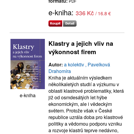
formátu:
PDF
e-kniha:
336 Kč
/ 16.8 €
Klastry a jejich vliv na
výkonnost firem
Autor:
a kolektiv , Pavelková
Drahomíra
Kniha je aktuálním výsledkem
několikaletých studií a výzkumu v
oblasti klastrové problematiky, která
e-kniha
již od osmdesátých let hýbe
ekonomickým, ale i vědeckým
světem. Protože však v České
republice uzrála doba pro klastrové
politiky a vědomou podporu vzniku
a rozvoje klastrů teprve nedávno,