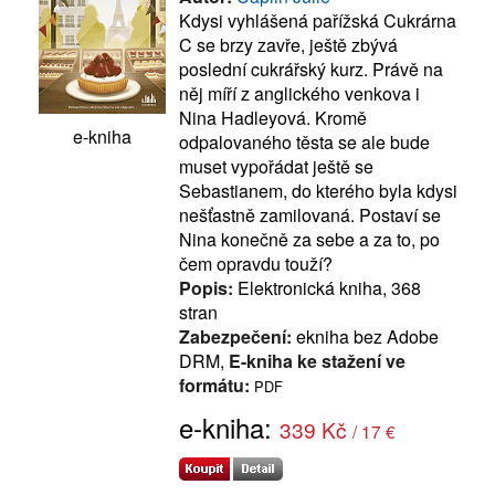
Kdysi vyhlášená pařížská Cukrárna
C se brzy zavře, ještě zbývá
poslední cukrářský kurz. Právě na
něj míří z anglického venkova i
Nina Hadleyová. Kromě
e-kniha
odpalovaného těsta se ale bude
muset vypořádat ještě se
Sebastianem, do kterého byla kdysi
nešťastně zamilovaná. Postaví se
Nina konečně za sebe a za to, po
čem opravdu touží?
Popis:
Elektronická kniha, 368
stran
Zabezpečení:
ekniha bez Adobe
DRM,
E-kniha ke stažení ve
formátu:
PDF
e-kniha:
339 Kč
/ 17 €