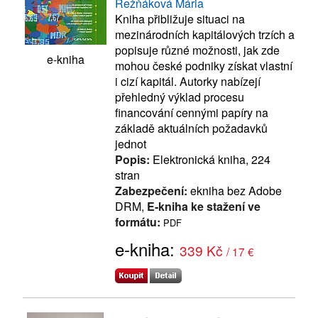
Režňáková Mária
Kniha přibližuje situaci na
mezinárodních kapitálových trzích a
popisuje různé možnosti, jak zde
e-kniha
mohou české podniky získat vlastní
i cizí kapitál. Autorky nabízejí
přehledný výklad procesu
financování cennými papíry na
základě aktuálních požadavků
jednot
Popis:
Elektronická kniha, 224
stran
Zabezpečení:
ekniha bez Adobe
DRM,
E-kniha ke stažení ve
formátu:
PDF
e-kniha:
339 Kč
/ 17 €