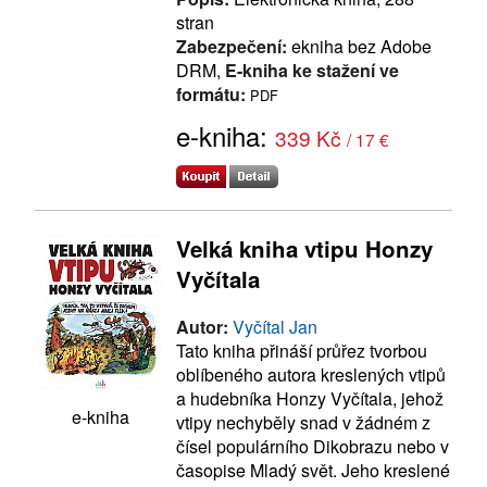
stran
Zabezpečení:
ekniha bez Adobe
DRM,
E-kniha ke stažení ve
formátu:
PDF
e-kniha:
339 Kč
/ 17 €
Velká kniha vtipu Honzy
Vyčítala
Autor:
Vyčítal Jan
Tato kniha přináší průřez tvorbou
oblíbeného autora kreslených vtipů
a hudebníka Honzy Vyčítala, jehož
e-kniha
vtipy nechyběly snad v žádném z
čísel populárního Dikobrazu nebo v
časopise Mladý svět. Jeho kreslené