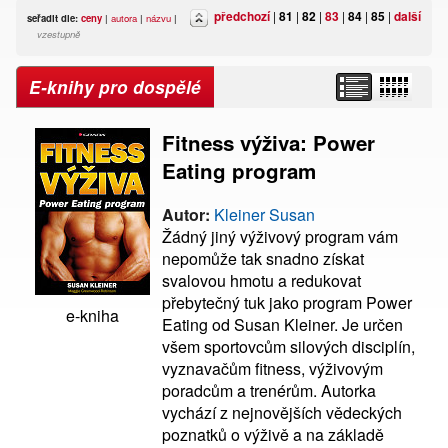
předchozí
|
81
|
82
|
83
|
84
|
85
|
další
seřadit dle:
ceny
|
autora
|
názvu
|
vzestupně
E-knihy pro dospělé
Fitness výživa: Power
Eating program
Autor:
Kleiner Susan
Žádný jiný výživový program vám
nepomůže tak snadno získat
svalovou hmotu a redukovat
přebytečný tuk jako program Power
e-kniha
Eating od Susan Kleiner. Je určen
všem sportovcům silových disciplín,
vyznavačům fitness, výživovým
poradcům a trenérům. Autorka
vychází z nejnovějších vědeckých
poznatků o výživě a na základě