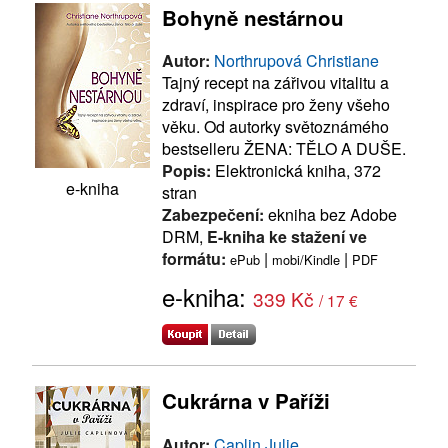
Bohyně nestárnou
Autor:
Northrupová Christiane
Tajný recept na zářivou vitalitu a
zdraví, inspirace pro ženy všeho
věku. Od autorky světoznámého
bestselleru ŽENA: TĚLO A DUŠE.
Popis:
Elektronická kniha, 372
e-kniha
stran
Zabezpečení:
ekniha bez Adobe
DRM,
E-kniha ke stažení ve
formátu:
|
|
ePub
mobi/Kindle
PDF
e-kniha:
339 Kč
/ 17 €
Cukrárna v Paříži
Autor:
Caplin Julie