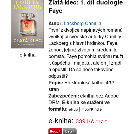
Zlatá klec: 1. díl duologie
Faye
Autor:
Läckberg Camilla
První z dvojice napínavých románů
vynikající švédské autorky Camilly
Läckberg s hlavní hrdinkou Faye,
ženou, jejímž životním krédem je
e-kniha
pomsta. Faye pomohla svému muži
k úspěchu i majetku, ale on ji zradil
a opustil. Dá se něco takového
odpustit?
Popis:
Elektronická kniha, 432
stran
Zabezpečení:
ekniha bez Adobe
DRM,
E-kniha ke stažení ve
formátu:
|
ePub
mobi/Kindle
e-kniha:
339 Kč
/ 17 €