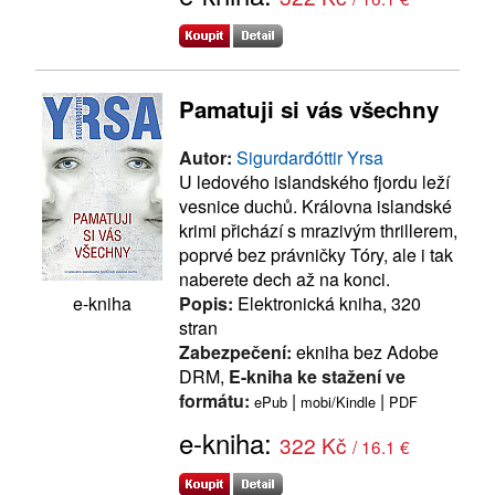
Pamatuji si vás všechny
Autor:
Sigurdarđóttir Yrsa
U ledového islandského fjordu leží
vesnice duchů. Královna islandské
krimi přichází s mrazivým thrillerem,
poprvé bez právničky Tóry, ale i tak
naberete dech až na konci.
Popis:
Elektronická kniha, 320
e-kniha
stran
Zabezpečení:
ekniha bez Adobe
DRM,
E-kniha ke stažení ve
formátu:
|
|
ePub
mobi/Kindle
PDF
e-kniha:
322 Kč
/ 16.1 €