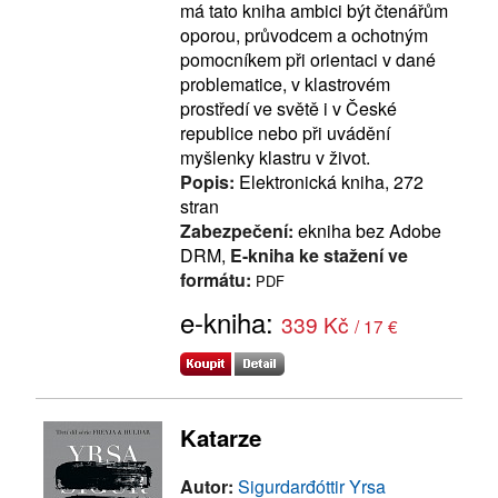
má tato kniha ambici být čtenářům
oporou, průvodcem a ochotným
pomocníkem při orientaci v dané
problematice, v klastrovém
prostředí ve světě i v České
republice nebo při uvádění
myšlenky klastru v život.
Popis:
Elektronická kniha, 272
stran
Zabezpečení:
ekniha bez Adobe
DRM,
E-kniha ke stažení ve
formátu:
PDF
e-kniha:
339 Kč
/ 17 €
Katarze
Autor:
Sigurdarđóttir Yrsa