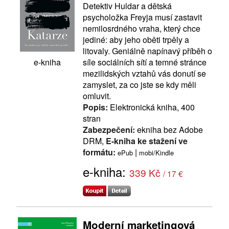
Detektiv Huldar a dětská
psycholožka Freyja musí zastavit
nemilosrdného vraha, který chce
jediné: aby jeho oběti trpěly a
litovaly. Geniálně napínavý příběh o
síle sociálních sítí a temné stránce
e-kniha
mezilidských vztahů vás donutí se
zamyslet, za co jste se kdy měli
omluvit.
Popis:
Elektronická kniha, 400
stran
Zabezpečení:
ekniha bez Adobe
DRM,
E-kniha ke stažení ve
formátu:
|
ePub
mobi/Kindle
e-kniha:
339 Kč
/ 17 €
Moderní marketingová