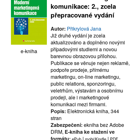
komunikace: 2., zcela
přepracované vydání
Autor:
Přikrylová Jana
Již druhé vydání je zcela
aktualizováno a doplněno novými
případovými studiemi a novou
e-kniha
barevnou obrazovou přílohou.
Publikace se věnuje nejen reklamě,
podpoře prodeje, přímému
marketingu, on-line marketingu,
public relations, sponzoringu,
veletrhům, výstavám a osobnímu
prodeji, ale i marketingové
komunikaci mezi firmami.
Popis:
Elektronická kniha, 344
stran
Zabezpečení:
ekniha bez Adobe
DRM,
E-kniha ke stažení ve
formátu:
|
|
ePub
mobi/Kindle
PDF