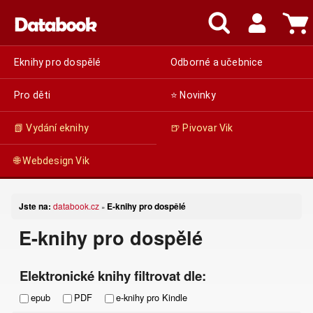
Eknihy pro dospělé
Odborné a učebnice
Pro děti
⭐ Novinky
📗 Vydání eknihy
🍺 Pivovar Vik
🌐 Webdesign Vik
Jste na:
databook.cz
E-knihy pro dospělé
»
E-knihy pro dospělé
Elektronické knihy filtrovat dle:
epub
PDF
e-knihy pro Kindle