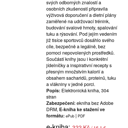
svých odborných znalostí a
osobních zkušeností připravila
výživová doporučení a dietní plány
zaměřené na udržovací trénink,
budování svalové hmoty, spalování
tuku a rýsování. Pod jejím vedením
již tisíce sportovců dosáhlo svého
cíle, bezpečně a legálně, bez
pomoci nepovolených prostředků.
Součástí knihy jsou i konkrétní
jídelníčky a inspirativní recepty s
přesným množstvím kalorií a
obsahem sacharidů, proteinů, tuku
a vlákniny v jedné porci.
Popis:
Elektronická kniha, 304
stran
Zabezpečení:
ekniha bez Adobe
DRM,
E-kniha ke stažení ve
formátu:
|
ePub
PDF
e-kniha:
322 Kč
/ 16.1 €