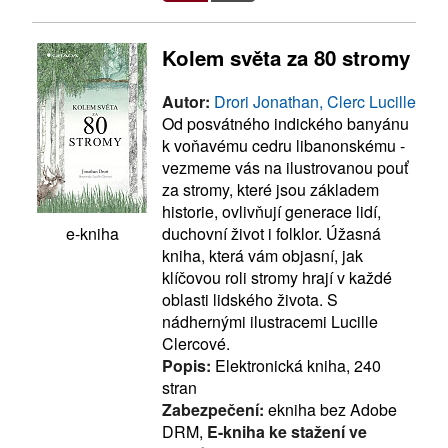
Kolem světa za 80 stromy
Autor:
Drori Jonathan, Clerc Lucille
Od posvátného indického banyánu
k voňavému cedru libanonskému -
vezmeme vás na ilustrovanou pouť
za stromy, které jsou základem
historie, ovlivňují generace lidí,
duchovní život i folklor. Úžasná
e-kniha
kniha, která vám objasní, jak
klíčovou roli stromy hrají v každé
oblasti lidského života. S
nádhernými ilustracemi Lucille
Clercové.
Popis:
Elektronická kniha, 240
stran
Zabezpečení:
ekniha bez Adobe
DRM,
E-kniha ke stažení ve