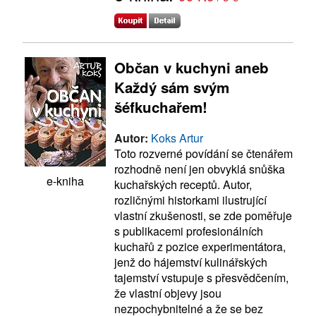
Občan v kuchyni aneb
Každý sám svým
šéfkuchařem!
Autor:
Koks Artur
Toto rozverné povídání se čtenářem
rozhodně není jen obvyklá snůška
e-kniha
kuchařských receptů. Autor,
rozličnými historkami ilustrující
vlastní zkušenosti, se zde poměřuje
s publikacemi profesionálních
kuchařů z pozice experimentátora,
jenž do hájemství kulinářských
tajemství vstupuje s přesvědčením,
že vlastní objevy jsou
nezpochybnitelné a že se bez