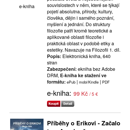
souvislostech v něm, které se týkají
e-kniha
pojetí absolutna, přírody, kultury,
člověka, dějin i samého poznání,
myšlení a jednání. Do struktury
filozofie patří kromě teoretické a
aplikované oblasti filozofie i
praktická oblast v podobě etiky a
estetiky. Navazuje na Filozofii 1. díl.
Popis:
Elektronická kniha, 640
stran
Zabezpečení:
ekniha bez Adobe
DRM,
E-kniha ke stažení ve
formátu:
|
|
ePub
mobi/Kindle
PDF
e-kniha:
99 Kč
/ 5 €
Příběhy o Erikovi - Začalo