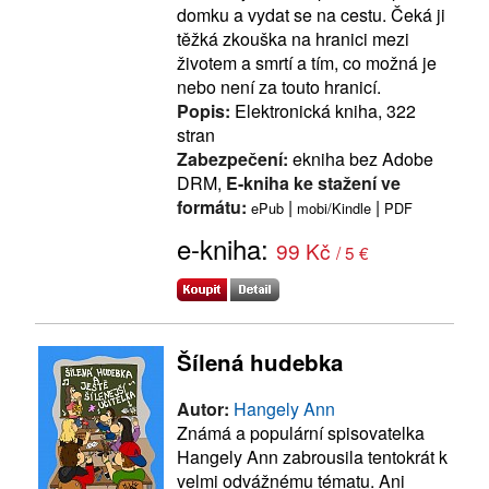
domku a vydat se na cestu. Čeká ji
těžká zkouška na hranici mezi
životem a smrtí a tím, co možná je
nebo není za touto hranicí.
Popis:
Elektronická kniha, 322
stran
Zabezpečení:
ekniha bez Adobe
DRM,
E-kniha ke stažení ve
formátu:
|
|
ePub
mobi/Kindle
PDF
e-kniha:
99 Kč
/ 5 €
Šílená hudebka
Autor:
Hangely Ann
Známá a populární spisovatelka
Hangely Ann zabrousila tentokrát k
velmi odvážnému tématu. Ani