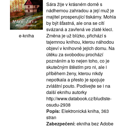
Sára žije v krásném domě s
nádhernou zahradou a její muž je
majitel prosperující tiskárny. Mohla
by být šťastná, ale ona se cítí
svázaná a zavřená ve zlaté kleci.
Změna je už blízko, přichází s
e-kniha
tajemnou knihou, kterou náhodou
objeví v knihovně jejich domu. Na
útěku za svobodou prochází
poznáním a to nejen toho, co je
skutečným štěstím pro ni, ale i
příběhem ženy, kterou nikdy
nepotkala a přesto je spojuje
zvláštní pouto. Podívejte se i na
další eknihu autorky
http://www.databook.cz/bludiste-
osudu-2938
Popis:
Elektronická kniha, 363
stran
Zabezpečení:
ekniha bez Adobe