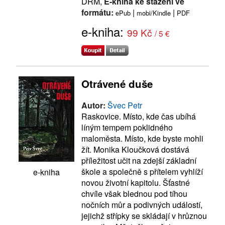
DRM,
E-kniha ke stažení ve
formátu:
|
|
ePub
mobi/Kindle
PDF
e-kniha:
99 Kč
/ 5 €
Otrávené duše
Autor:
Švec Petr
Raskovice. Místo, kde čas ubíhá
líným tempem poklidného
maloměsta. Místo, kde byste mohli
žít. Monika Kloučková dostává
příležitost učit na zdejší základní
škole a společně s přítelem vyhlíží
e-kniha
novou životní kapitolu. Šťastné
chvíle však blednou pod tíhou
nočních můr a podivných událostí,
jejichž střípky se skládají v hrůznou