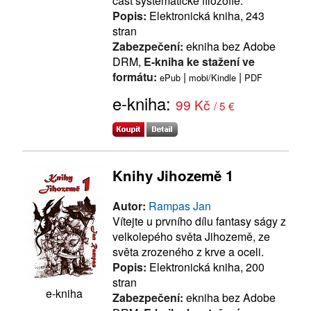
část systematické filozofie.
Popis:
Elektronická kniha, 243
stran
Zabezpečení:
ekniha bez Adobe
DRM,
E-kniha ke stažení ve
formátu:
|
|
ePub
mobi/Kindle
PDF
e-kniha:
99 Kč
/ 5 €
Knihy Jihozemě 1
Autor:
Rampas Jan
Vítejte u prvního dílu fantasy ságy z
velkolepého světa Jihozemě, ze
světa zrozeného z krve a oceli.
Popis:
Elektronická kniha, 200
stran
e-kniha
Zabezpečení:
ekniha bez Adobe