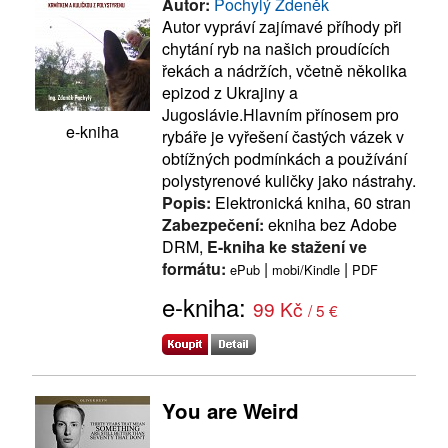
Autor:
Pochylý Zdeněk
Autor vypráví zajímavé příhody při
chytání ryb na našich proudících
řekách a nádržích, včetně několika
epizod z Ukrajiny a
Jugoslávie.Hlavním přínosem pro
e-kniha
rybáře je vyřešení častých vázek v
obtížných podmínkách a používání
polystyrenové kuličky jako nástrahy.
Popis:
Elektronická kniha, 60 stran
Zabezpečení:
ekniha bez Adobe
DRM,
E-kniha ke stažení ve
formátu:
|
|
ePub
mobi/Kindle
PDF
e-kniha:
99 Kč
/ 5 €
You are Weird