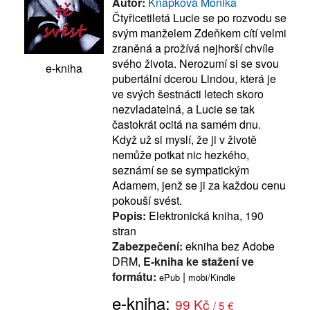
Autor:
Knápková Monika
Čtyřicetiletá Lucie se po rozvodu se
svým manželem Zdeňkem cítí velmi
zraněná a prožívá nejhorší chvíle
svého života. Nerozumí si se svou
e-kniha
pubertální dcerou Lindou, která je
ve svých šestnácti letech skoro
nezvladatelná, a Lucie se tak
častokrát ocitá na samém dnu.
Když už si myslí, že ji v životě
nemůže potkat nic hezkého,
seznámí se se sympatickým
Adamem, jenž se ji za každou cenu
pokouší svést.
Popis:
Elektronická kniha, 190
stran
Zabezpečení:
ekniha bez Adobe
DRM,
E-kniha ke stažení ve
formátu:
|
ePub
mobi/Kindle
e-kniha:
99 Kč
/ 5 €