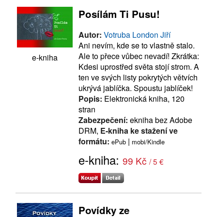
Posílám Ti Pusu!
Autor:
Votruba London Jiří
Ani nevím, kde se to vlastně stalo.
Ale to přece vůbec nevadí! Zkrátka:
e-kniha
Kdesi uprostřed světa stojí strom. A
ten ve svých listy pokrytých větvích
ukrývá jablíčka. Spoustu jablíček!
Popis:
Elektronická kniha, 120
stran
Zabezpečení:
ekniha bez Adobe
DRM,
E-kniha ke stažení ve
formátu:
|
ePub
mobi/Kindle
e-kniha:
99 Kč
/ 5 €
Povídky ze