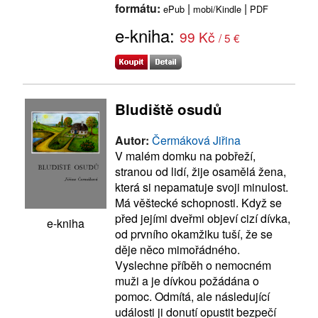
formátu:
|
|
ePub
mobi/Kindle
PDF
e-kniha:
99 Kč
/ 5 €
Bludiště osudů
Autor:
Čermáková Jiřina
V malém domku na pobřeží,
stranou od lidí, žije osamělá žena,
která si nepamatuje svoji minulost.
Má věštecké schopnosti. Když se
před jejími dveřmi objeví cizí dívka,
e-kniha
od prvního okamžiku tuší, že se
děje něco mimořádného.
Vyslechne příběh o nemocném
muži a je dívkou požádána o
pomoc. Odmítá, ale následující
události ji donutí opustit bezpečí