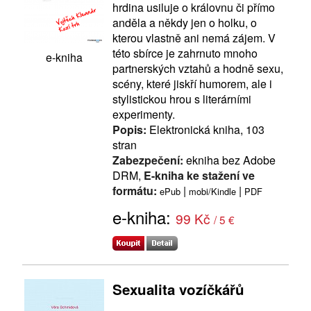
hrdina usiluje o královnu či přímo
anděla a někdy jen o holku, o
kterou vlastně ani nemá zájem. V
této sbírce je zahrnuto mnoho
e-kniha
partnerských vztahů a hodně sexu,
scény, které jiskří humorem, ale i
stylistickou hrou s literárními
experimenty.
Popis:
Elektronická kniha, 103
stran
Zabezpečení:
ekniha bez Adobe
DRM,
E-kniha ke stažení ve
formátu:
|
|
ePub
mobi/Kindle
PDF
e-kniha:
99 Kč
/ 5 €
Sexualita vozíčkářů