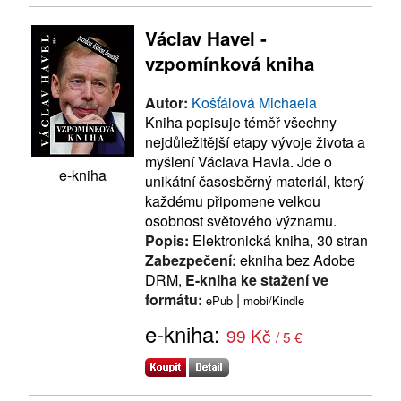
Václav Havel -
vzpomínková kniha
Autor:
Košťálová Michaela
Kniha popisuje téměř všechny
nejdůležitější etapy vývoje života a
myšlení Václava Havla. Jde o
e-kniha
unikátní časosběrný materiál, který
každému připomene velkou
osobnost světového významu.
Popis:
Elektronická kniha, 30 stran
Zabezpečení:
ekniha bez Adobe
DRM,
E-kniha ke stažení ve
formátu:
|
ePub
mobi/Kindle
e-kniha:
99 Kč
/ 5 €