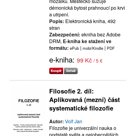
mozaiku. Městečko sužuje
démonická bytost prahnoucí po krvi
a utrpení.
Popis:
Elektronická kniha, 492
stran
Zabezpečení:
ekniha bez Adobe
DRM,
E-kniha ke stažení ve
formátu:
|
|
ePub
mobi/Kindle
PDF
e-kniha:
99 Kč
/ 5 €
Filosofie 2. díl:
Aplikovaná (mezní) část
systematické filozofie
Autor:
Volf Jan
Filozofie je univerzální nauka o
podstatě světa a nejobecnějších