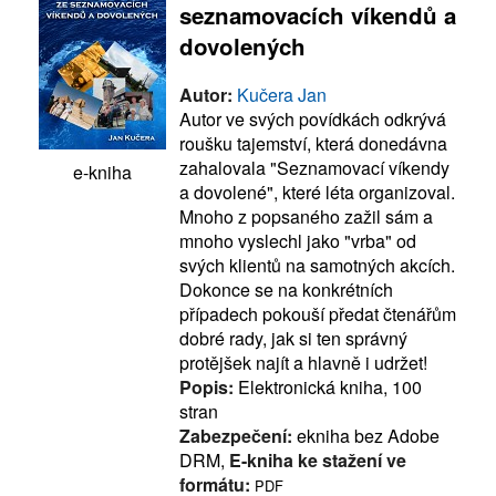
seznamovacích víkendů a
dovolených
Autor:
Kučera Jan
Autor ve svých povídkách odkrývá
roušku tajemství, která donedávna
zahalovala "Seznamovací víkendy
e-kniha
a dovolené", které léta organizoval.
Mnoho z popsaného zažil sám a
mnoho vyslechl jako "vrba" od
svých klientů na samotných akcích.
Dokonce se na konkrétních
případech pokouší předat čtenářům
dobré rady, jak si ten správný
protějšek najít a hlavně i udržet!
Popis:
Elektronická kniha, 100
stran
Zabezpečení:
ekniha bez Adobe
DRM,
E-kniha ke stažení ve
formátu:
PDF