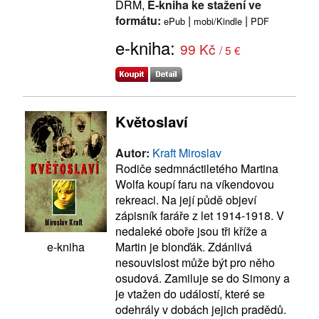
DRM,
E-kniha ke stažení ve
formátu:
|
|
ePub
mobi/Kindle
PDF
e-kniha:
99 Kč
/ 5 €
Květoslaví
Autor:
Kraft Miroslav
Rodiče sedmnáctiletého Martina
Wolfa koupí faru na víkendovou
rekreaci. Na její půdě objeví
zápisník faráře z let 1914-1918. V
nedaleké oboře jsou tři kříže a
Martin je blonďák. Zdánlivá
e-kniha
nesouvislost může být pro něho
osudová. Zamiluje se do Simony a
je vtažen do událostí, které se
odehrály v dobách jejich pradědů.