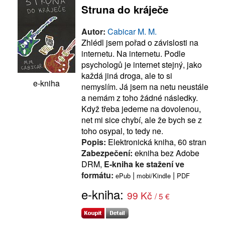
Struna do kráječe
Autor:
Cabicar M. M.
Zhlédl jsem pořad o závislosti na
internetu. Na internetu. Podle
psychologů je internet stejný, jako
každá jiná droga, ale to si
e-kniha
nemyslím. Já jsem na netu neustále
a nemám z toho žádné následky.
Když třeba jedeme na dovolenou,
net mi sice chybí, ale že bych se z
toho osypal, to tedy ne.
Popis:
Elektronická kniha, 60 stran
Zabezpečení:
ekniha bez Adobe
DRM,
E-kniha ke stažení ve
formátu:
|
|
ePub
mobi/Kindle
PDF
e-kniha:
99 Kč
/ 5 €