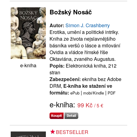
Božský Nosáč
Autor:
Simon J. Crashberry
Erotika, umění a politické intriky.
Kniha ze života nejslavnějšího
básníka veršů o lásce a milování
Ovidia a vládce římské říše
Oktaviána, zvaného Augustus.
e-kniha
Popis:
Elektronická kniha, 212
stran
Zabezpečení:
ekniha bez Adobe
DRM,
E-kniha ke stažení ve
formátu:
|
|
ePub
mobi/Kindle
PDF
e-kniha:
99 Kč
/ 5 €
BESTSELLER