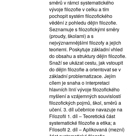
směrů v rámci systematického
vývoje filozofie v celku a tím
pochopit systém filozofického
vědění z pohledu dějin filozofie.
Seznamuje s filozofickými směry
(proudy, školami) a s
nejvýznamnějšími filozofy a jejich
teoriemi. Poskytuje základní vhled
do obsahu a struktury dějin filozofie.
Snaží se ukázat cestu, jak vstoupit
do dějin filozofie a orientovat se v
základní problematizace. Jejím
cílem je snaha o interpretaci
hlavních linií vývoje filozofického
myšlení a vzájemných souvislostí
filozofických pojmů, škol, směrů a
učení. 3. díl učebnice navazuje na
Filozofii 1. díl – Teoretická část
systematické filozofie a etika; a
Filosofii 2. díl – Aplikovaná (mezní)