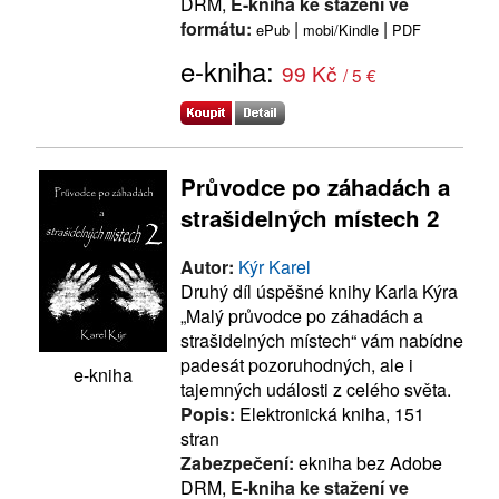
DRM,
E-kniha ke stažení ve
formátu:
|
|
ePub
mobi/Kindle
PDF
e-kniha:
99 Kč
/ 5 €
Průvodce po záhadách a
strašidelných místech 2
Autor:
Kýr Karel
Druhý díl úspěšné knihy Karla Kýra
„Malý průvodce po záhadách a
strašidelných místech“ vám nabídne
padesát pozoruhodných, ale i
e-kniha
tajemných události z celého světa.
Popis:
Elektronická kniha, 151
stran
Zabezpečení:
ekniha bez Adobe
DRM,
E-kniha ke stažení ve