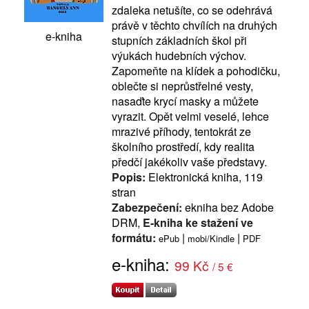
zdaleka netušíte, co se odehrává
právě v těchto chvílích na druhých
e-kniha
stupních základních škol při
výukách hudebních výchov.
Zapomeňte na klídek a pohodičku,
oblečte si neprůstřelné vesty,
nasaďte krycí masky a můžete
vyrazit. Opět velmi veselé, lehce
mrazivé příhody, tentokrát ze
školního prostředí, kdy realita
předčí jakékoliv vaše představy.
Popis:
Elektronická kniha, 119
stran
Zabezpečení:
ekniha bez Adobe
DRM,
E-kniha ke stažení ve
formátu:
|
|
ePub
mobi/Kindle
PDF
e-kniha:
99 Kč
/ 5 €