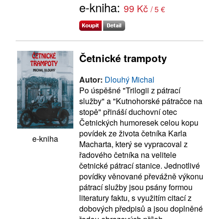
e-kniha:
99 Kč
/ 5 €
Četnické trampoty
Autor:
Dlouhý Michal
Po úspěšné "Trilogii z pátrací
služby" a "Kutnohorské pátračce na
stopě" přináší duchovní otec
Četnických humoresek celou kopu
povídek ze života četníka Karla
e-kniha
Macharta, který se vypracoval z
řadového četníka na velitele
četnické pátrací stanice. Jednotlivé
povídky věnované převážně výkonu
pátrací služby jsou psány formou
literatury faktu, s využitím citací z
dobových předpisů a jsou doplněné