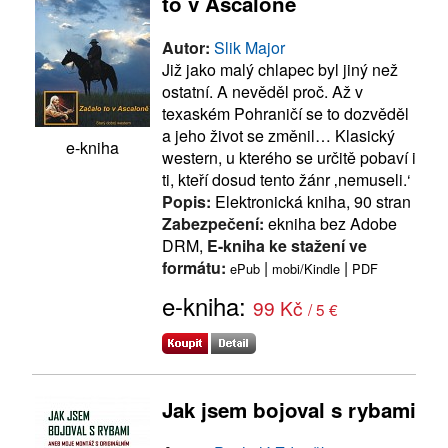
to v Ascaloně
Autor:
Slik Major
Již jako malý chlapec byl jiný než
ostatní. A nevěděl proč. Až v
texaském Pohraničí se to dozvěděl
a jeho život se změnil… Klasický
e-kniha
western, u kterého se určitě pobaví i
ti, kteří dosud tento žánr ‚nemuseli.‘
Popis:
Elektronická kniha, 90 stran
Zabezpečení:
ekniha bez Adobe
DRM,
E-kniha ke stažení ve
formátu:
|
|
ePub
mobi/Kindle
PDF
e-kniha:
99 Kč
/ 5 €
Jak jsem bojoval s rybami