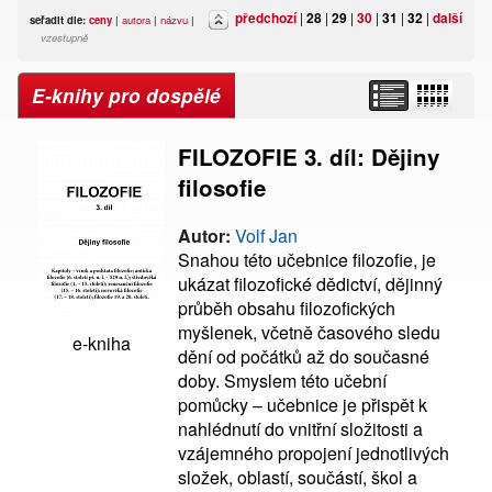
předchozí
|
28
|
29
|
30
|
31
|
32
|
další
seřadit dle:
ceny
|
autora
|
názvu
|
vzestupně
E-knihy pro dospělé
FILOZOFIE 3. díl: Dějiny
filosofie
Autor:
Volf Jan
Snahou této učebnice filozofie, je
ukázat filozofické dědictví, dějinný
průběh obsahu filozofických
myšlenek, včetně časového sledu
e-kniha
dění od počátků až do současné
doby. Smyslem této učební
pomůcky – učebnice je přispět k
nahlédnutí do vnitřní složitosti a
vzájemného propojení jednotlivých
složek, oblastí, součástí, škol a