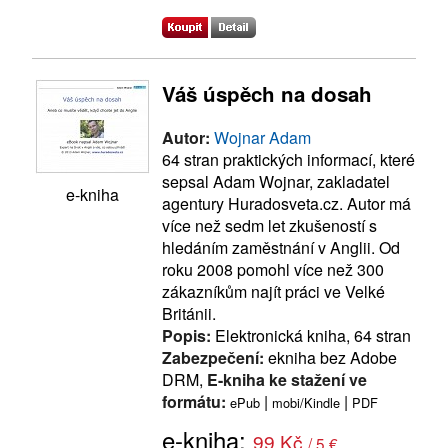
Váš úspěch na dosah
Autor:
Wojnar Adam
64 stran praktických informací, které
sepsal Adam Wojnar, zakladatel
e-kniha
agentury Huradosveta.cz. Autor má
více než sedm let zkušeností s
hledáním zaměstnání v Anglii. Od
roku 2008 pomohl více než 300
zákazníkům najít práci ve Velké
Británii.
Popis:
Elektronická kniha, 64 stran
Zabezpečení:
ekniha bez Adobe
DRM,
E-kniha ke stažení ve
formátu:
|
|
ePub
mobi/Kindle
PDF
e-kniha:
99 Kč
/ 5 €