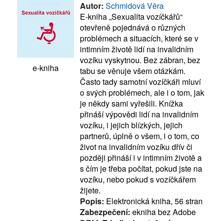
Autor:
Schmidová Věra
E-kniha „Sexualita vozíčkářů“
otevřeně pojednává o různých
problémech a situacích, které se v
intimním životě lidí na invalidním
vozíku vyskytnou. Bez zábran, bez
e-kniha
tabu se věnuje všem otázkám.
Často tady samotní vozíčkáři mluví
o svých problémech, ale i o tom, jak
je někdy sami vyřešili. Knížka
přináší výpovědi lidí na invalidním
vozíku, i jejich blízkých, jejich
partnerů, úplně o všem, i o tom, co
život na invalidním vozíku dřív či
později přináší i v intimním životě a
s čím je třeba počítat, pokud jste na
vozíku, nebo pokud s vozíčkářem
žijete.
Popis:
Elektronická kniha, 56 stran
Zabezpečení:
ekniha bez Adobe