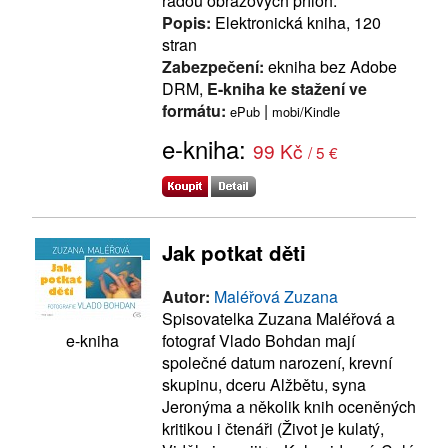
řadou obrazových příloh.
Popis:
Elektronická kniha, 120
stran
Zabezpečení:
ekniha bez Adobe
DRM,
E-kniha ke stažení ve
formátu:
|
ePub
mobi/Kindle
e-kniha:
99 Kč
/ 5 €
Jak potkat děti
Autor:
Maléřová Zuzana
Spisovatelka Zuzana Maléřová a
fotograf Vlado Bohdan mají
e-kniha
společné datum narození, krevní
skupinu, dceru Alžbětu, syna
Jeronýma a několik knih oceněných
kritikou i čtenáři (Život je kulatý,