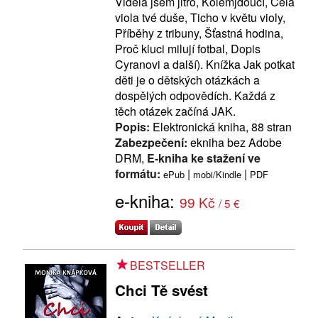
Viděla jsem jitro, Kolemjdoucí, Celá
viola tvé duše, Ticho v květu violy,
Příběhy z tribuny, Šťastná hodina,
Proč kluci milují fotbal, Dopis
Cyranovi a další). Knížka Jak potkat
děti je o dětských otázkách a
dospělých odpovědích. Každá z
těch otázek začíná JAK.
Popis:
Elektronická kniha, 88 stran
Zabezpečení:
ekniha bez Adobe
DRM,
E-kniha ke stažení ve
formátu:
|
|
ePub
mobi/Kindle
PDF
e-kniha:
99 Kč
/ 5 €
BESTSELLER
Chci Tě svést