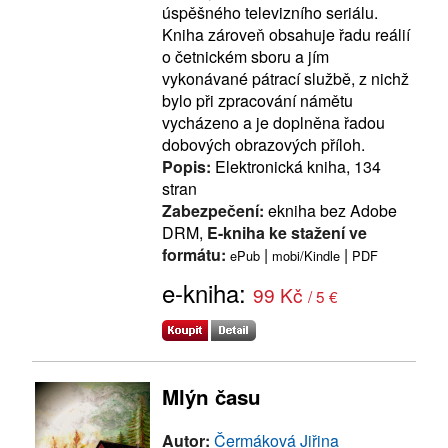
úspěšného televizního seriálu.
Kniha zároveň obsahuje řadu reálií
o četnickém sboru a jím
vykonávané pátrací službě, z nichž
bylo při zpracování námětu
vycházeno a je doplněna řadou
dobových obrazových příloh.
Popis:
Elektronická kniha, 134
stran
Zabezpečení:
ekniha bez Adobe
DRM,
E-kniha ke stažení ve
formátu:
|
|
ePub
mobi/Kindle
PDF
e-kniha:
99 Kč
/ 5 €
Mlýn času
Autor:
Čermáková Jiřina