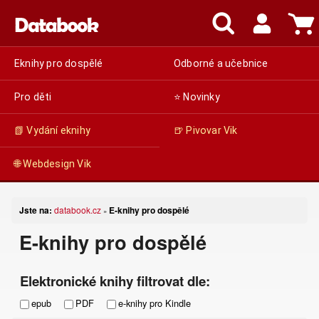
Eknihy pro dospělé
Odborné a učebnice
Pro děti
⭐ Novinky
📗 Vydání eknihy
🍺 Pivovar Vik
🌐 Webdesign Vik
Jste na:
databook.cz
E-knihy pro dospělé
»
E-knihy pro dospělé
Elektronické knihy filtrovat dle:
epub
PDF
e-knihy pro Kindle