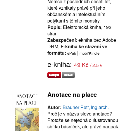
Němce z posledních deseti let,
které vznikaly právě při jeho
občanském a intelektuálním
potýkání s těmito monstry.
Popis:
Elektronická kniha, 192
stran
Zabezpečení:
ekniha bez Adobe
DRM,
E-kniha ke stažení ve
formátu:
|
ePub
mobi/Kindle
e-kniha:
49 Kč
/ 2.5 €
Anotace na place
Autor:
Brauner Petr, Ing.arch.
Proč je v názvu slovo anotace?
Protože se nejedná o ilustrovanou
sbírku básniček, ale právě naopak,