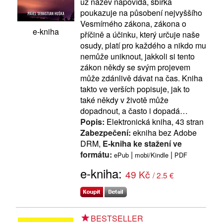
už název napovídá, sbírka
poukazuje na působení nejvyššího
Vesmírného zákona, zákona o
e-kniha
příčině a účinku, který určuje naše
osudy, platí pro každého a nikdo mu
nemůže uniknout, jakkoli si tento
zákon někdy se svým projevem
může zdánlivě dávat na čas. Kniha
takto ve verších popisuje, jak to
také někdy v životě může
dopadnout, a často i dopadá…
Popis:
Elektronická kniha, 43 stran
Zabezpečení:
ekniha bez Adobe
DRM,
E-kniha ke stažení ve
formátu:
|
|
ePub
mobi/Kindle
PDF
e-kniha:
49 Kč
/ 2.5 €
BESTSELLER