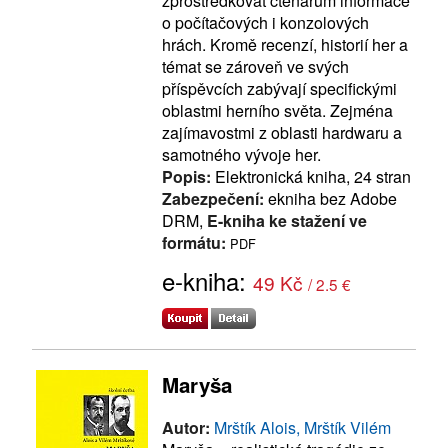
zprostředkovat čtenářům informace
o počítačových i konzolových
hrách. Kromě recenzí, historií her a
témat se zároveň ve svých
příspěvcích zabývají specifickými
oblastmi herního světa. Zejména
zajímavostmi z oblasti hardwaru a
samotného vývoje her.
Popis:
Elektronická kniha, 24 stran
Zabezpečení:
ekniha bez Adobe
DRM,
E-kniha ke stažení ve
formátu:
PDF
e-kniha:
49 Kč
/ 2.5 €
Maryša
Autor:
Mrštík Alois, Mrštík Vilém