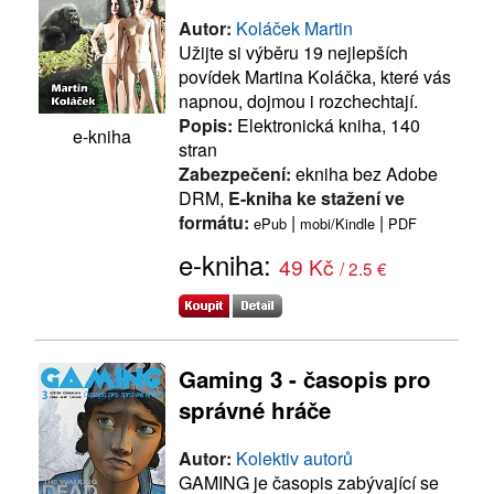
Autor:
Koláček Martin
Užijte si výběru 19 nejlepších
povídek Martina Koláčka, které vás
napnou, dojmou i rozchechtají.
Popis:
Elektronická kniha, 140
e-kniha
stran
Zabezpečení:
ekniha bez Adobe
DRM,
E-kniha ke stažení ve
formátu:
|
|
ePub
mobi/Kindle
PDF
e-kniha:
49 Kč
/ 2.5 €
Gaming 3 - časopis pro
správné hráče
Autor:
Kolektiv autorů
GAMING je časopis zabývající se