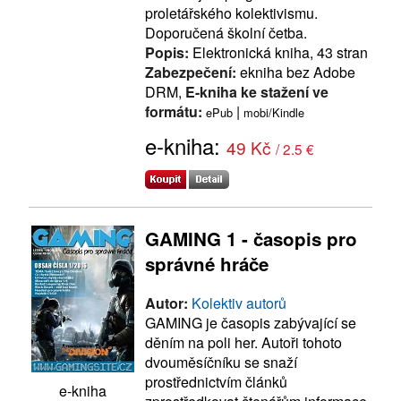
proletářského kolektivismu.
Doporučená školní četba.
Popis:
Elektronická kniha, 43 stran
Zabezpečení:
ekniha bez Adobe
DRM,
E-kniha ke stažení ve
formátu:
|
ePub
mobi/Kindle
e-kniha:
49 Kč
/ 2.5 €
GAMING 1 - časopis pro
správné hráče
Autor:
Kolektiv autorů
GAMING je časopis zabývající se
děním na poli her. Autoři tohoto
dvouměsíčníku se snaží
prostřednictvím článků
e-kniha