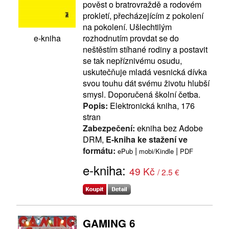
pověst o bratrovraždě a rodovém
prokletí, přecházejícím z pokolení
na pokolení. Ušlechtilým
rozhodnutím provdat se do
e-kniha
neštěstím stíhané rodiny a postavit
se tak nepříznivému osudu,
uskutečňuje mladá vesnická dívka
svou touhu dát svému životu hlubší
smysl. Doporučená školní četba.
Popis:
Elektronická kniha, 176
stran
Zabezpečení:
ekniha bez Adobe
DRM,
E-kniha ke stažení ve
formátu:
|
|
ePub
mobi/Kindle
PDF
e-kniha:
49 Kč
/ 2.5 €
GAMING 6