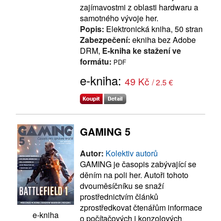
zajímavostmi z oblasti hardwaru a
samotného vývoje her.
Popis:
Elektronická kniha, 50 stran
Zabezpečení:
ekniha bez Adobe
DRM,
E-kniha ke stažení ve
formátu:
PDF
e-kniha:
49 Kč
/ 2.5 €
GAMING 5
Autor:
Kolektiv autorů
GAMING je časopis zabývající se
děním na poli her. Autoři tohoto
dvouměsíčníku se snaží
prostřednictvím článků
zprostředkovat čtenářům informace
e-kniha
o počítačových i konzolových