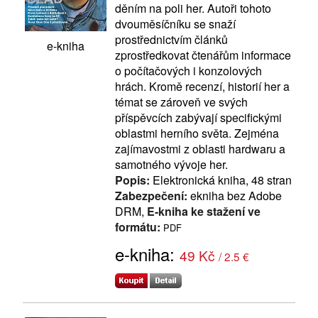
děním na poli her. Autoři tohoto
dvouměsíčníku se snaží
prostřednictvím článků
e-kniha
zprostředkovat čtenářům informace
o počítačových i konzolových
hrách. Kromě recenzí, historií her a
témat se zároveň ve svých
příspěvcích zabývají specifickými
oblastmi herního světa. Zejména
zajímavostmi z oblasti hardwaru a
samotného vývoje her.
Popis:
Elektronická kniha, 48 stran
Zabezpečení:
ekniha bez Adobe
DRM,
E-kniha ke stažení ve
formátu:
PDF
e-kniha:
49 Kč
/ 2.5 €