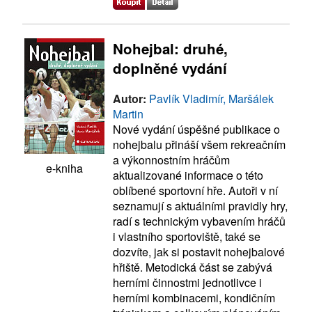
Nohejbal: druhé,
doplněné vydání
Autor:
Pavlík Vladimír, Maršálek
Martin
Nové vydání úspěšné publikace o
nohejbalu přináší všem rekreačním
a výkonnostním hráčům
e-kniha
aktualizované informace o této
oblíbené sportovní hře. Autoři v ní
seznamují s aktuálními pravidly hry,
radí s technickým vybavením hráčů
i vlastního sportoviště, také se
dozvíte, jak si postavit nohejbalové
hřiště. Metodická část se zabývá
herními činnostmi jednotlivce i
herními kombinacemi, kondičním