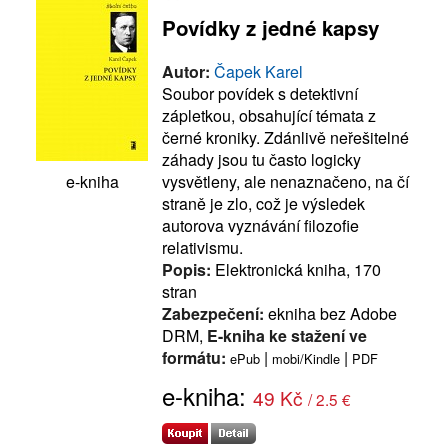
Povídky z jedné kapsy
Autor:
Čapek Karel
Soubor povídek s detektivní
zápletkou, obsahující témata z
černé kroniky. Zdánlivě neřešitelné
záhady jsou tu často logicky
vysvětleny, ale nenaznačeno, na čí
e-kniha
straně je zlo, což je výsledek
autorova vyznávání filozofie
relativismu.
Popis:
Elektronická kniha, 170
stran
Zabezpečení:
ekniha bez Adobe
DRM,
E-kniha ke stažení ve
formátu:
|
|
ePub
mobi/Kindle
PDF
e-kniha:
49 Kč
/ 2.5 €