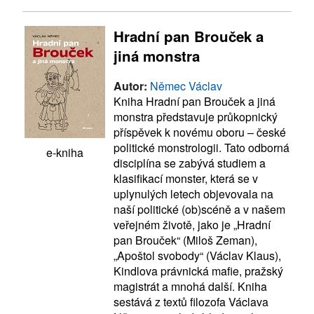
Hradní pan Brouček a
jiná monstra
Autor:
Němec Václav
Kniha Hradní pan Brouček a jiná
monstra představuje průkopnický
příspěvek k novému oboru – české
politické monstrologii. Tato odborná
e-kniha
disciplína se zabývá studiem a
klasifikací monster, která se v
uplynulých letech objevovala na
naší politické (ob)scéně a v našem
veřejném životě, jako je „Hradní
pan Brouček“ (Miloš Zeman),
„Apoštol svobody“ (Václav Klaus),
Kindlova právnická mafie, pražský
magistrát a mnohá další. Kniha
sestává z textů filozofa Václava