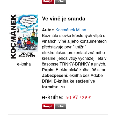
Ve víně je sranda
Autor:
Kocmánek Milan
Bezmála stovka kreslených vtipů o
vinařích, víně a jeho konzumentech
představuje první knižní
elektronickou prezentaci známého
kreslíře, jehož vtipy vycházejí léta v
časopise TRNKY-BRNKY a jiných.
e-kniha
Popis:
Elektronická kniha, 96 stran
Zabezpečení:
ekniha bez Adobe
DRM,
E-kniha ke stažení ve
formátu:
PDF
e-kniha:
50 Kč
/ 2.5 €