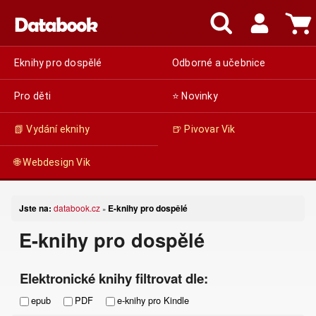
Eknihy pro dospělé
Odborné a učebnice
Pro děti
⭐ Novinky
📗 Vydání eknihy
🍺 Pivovar Vik
🌐 Webdesign Vik
Jste na:
databook.cz
E-knihy pro dospělé
»
E-knihy pro dospělé
Elektronické knihy filtrovat dle:
epub
PDF
e-knihy pro Kindle