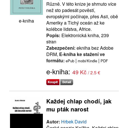
Různě. V této knize je shrnuto více
než sto padesát pověstí,
evropskými počínaje, přes Asii, obě
e-kniha
Ameriky a Tichý oceán až ke
kolébce lidstva, Africe.
Popis:
Elektronická kniha, 239
stran
Zabezpečení:
ekniha bez Adobe
DRM,
E-kniha ke stažení ve
formátu:
|
|
ePub
mobi/Kindle
PDF
e-kniha:
49 Kč
/ 2.5 €
Každej chlap chodí, jak
mu pták narost
Autor:
Hrbek David
Česká poezie Knížka „Každej chlap