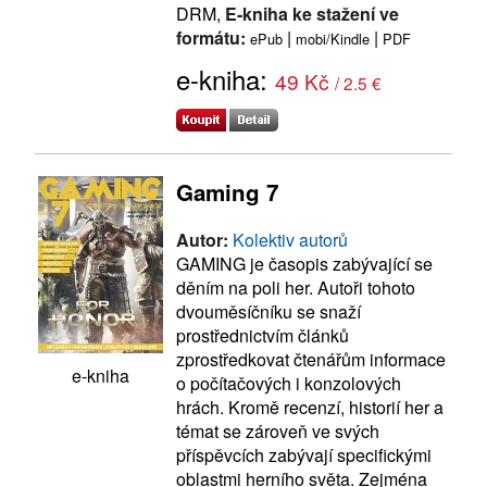
DRM,
E-kniha ke stažení ve
formátu:
|
|
ePub
mobi/Kindle
PDF
e-kniha:
49 Kč
/ 2.5 €
Gaming 7
Autor:
Kolektiv autorů
GAMING je časopis zabývající se
děním na poli her. Autoři tohoto
dvouměsíčníku se snaží
prostřednictvím článků
zprostředkovat čtenářům informace
e-kniha
o počítačových i konzolových
hrách. Kromě recenzí, historií her a
témat se zároveň ve svých
příspěvcích zabývají specifickými
oblastmi herního světa. Zejména