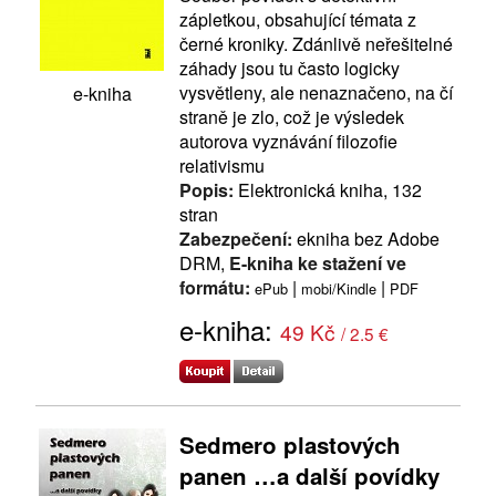
zápletkou, obsahující témata z
černé kroniky. Zdánlivě neřešitelné
záhady jsou tu často logicky
vysvětleny, ale nenaznačeno, na čí
e-kniha
straně je zlo, což je výsledek
autorova vyznávání filozofie
relativismu
Popis:
Elektronická kniha, 132
stran
Zabezpečení:
ekniha bez Adobe
DRM,
E-kniha ke stažení ve
formátu:
|
|
ePub
mobi/Kindle
PDF
e-kniha:
49 Kč
/ 2.5 €
Sedmero plastových
panen …a další povídky