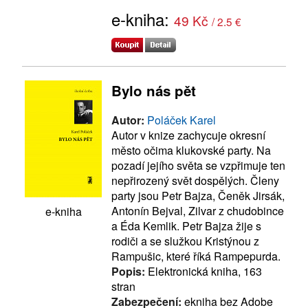
e-kniha:
49 Kč
/ 2.5 €
Bylo nás pět
Autor:
Poláček Karel
Autor v knize zachycuje okresní
město očima klukovské party. Na
pozadí jejího světa se vzpřimuje ten
nepřirozený svět dospělých. Členy
party jsou Petr Bajza, Čeněk Jirsák,
Antonín Bejval, Zilvar z chudobince
e-kniha
a Éda Kemlik. Petr Bajza žije s
rodiči a se služkou Kristýnou z
Rampušic, které říká Rampepurda.
Popis:
Elektronická kniha, 163
stran
Zabezpečení:
ekniha bez Adobe