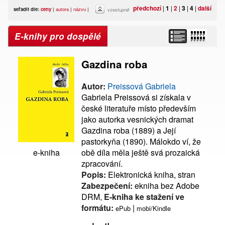
předchozí
|
1
|
2
|
3
|
4
|
další
seřadit dle:
ceny
|
autora
|
názvu
|
vzestupně
E-knihy pro dospělé
Gazdina roba
Autor:
Preissová Gabriela
Gabriela Preissová si získala v
české literatuře místo především
jako autorka vesnických dramat
Gazdina roba (1889) a Její
pastorkyňa (1890). Málokdo ví, že
obě díla měla ještě svá prozaická
e-kniha
zpracování.
Popis:
Elektronická kniha, stran
Zabezpečení:
ekniha bez Adobe
DRM,
E-kniha ke stažení ve
formátu:
|
ePub
mobi/Kindle