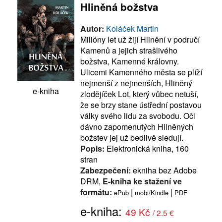
Hliněná božstva
Autor:
Koláček Martin
Milióny let už žijí Hlinění v područí
Kamenů a jejich strašlivého
božstva, Kamenné královny.
Ulicemi Kamenného města se plíží
nejmenší z nejmenších, Hliněný
e-kniha
zlodějíček Lot, který vůbec netuší,
že se brzy stane ústřední postavou
války svého lidu za svobodu. Oči
dávno zapomenutých Hliněných
božstev jej už bedlivě sledují.
Popis:
Elektronická kniha, 160
stran
Zabezpečení:
ekniha bez Adobe
DRM,
E-kniha ke stažení ve
formátu:
|
|
ePub
mobi/Kindle
PDF
e-kniha:
49 Kč
/ 2.5 €