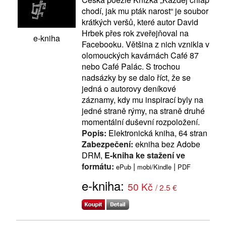
chodí, jak mu pták narost“ je soubor
krátkých veršů, které autor David
Hrbek přes rok zveřejňoval na
e-kniha
Facebooku. Většina z nich vznikla v
olomouckých kavárnách Café 87
nebo Café Palác. S trochou
nadsázky by se dalo říct, že se
jedná o autorovy deníkové
záznamy, kdy mu inspirací byly na
jedné straně rýmy, na straně druhé
momentální duševní rozpoložení.
Popis:
Elektronická kniha, 64 stran
Zabezpečení:
ekniha bez Adobe
DRM,
E-kniha ke stažení ve
formátu:
|
|
ePub
mobi/Kindle
PDF
e-kniha:
50 Kč
/ 2.5 €