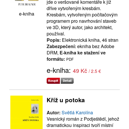
jde o veršované komentáře k již
dříve vytvořeným kresbám.
e-kniha
Kresbám, vytvořeným počítačovým
programem pro navrhování staveb
ve 3D, který autor, jako architekt,
používal.
Popis:
Elektronická kniha, 46 stran
Zabezpečení:
ekniha bez Adobe
DRM,
E-kniha ke stažení ve
formátu:
PDF
e-kniha:
49 Kč
/ 2.5 €
Kříž u potoka
Autor:
Světlá Karolína
Vesnický román z Podještědí, jehož
dramatickou inspiraci tvoří místní