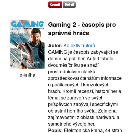
Gaming 2 - časopis pro
správné hráče
Autor:
Kolektiv autorů
GAMING je časopis zabývající se
děním na poli her. Autoři tohoto
dvouměsíčníku se snaží
prostřednictvím článků
e-kniha
zprostředkovat čtenářům informace
o počítačových i konzolových
hrách. Kromě recenzí, historií her a
témat se zároveň ve svých
příspěvcích zabývají specifickými
oblastmi herního světa. Zejména
zajímavostmi z oblasti hardwaru a
samotného vývoje her.
Popis:
Elektronická kniha, 44 stran