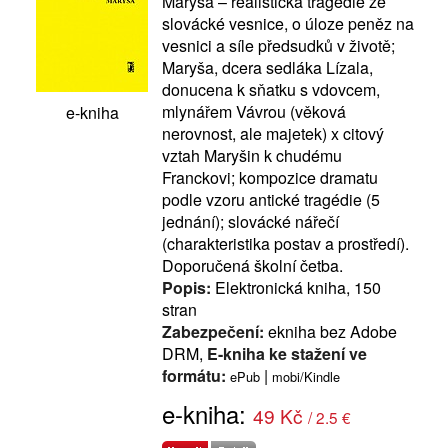
Maryša – realistická tragédie ze
slovácké vesnice, o úloze peněz na
vesnici a síle předsudků v životě;
Maryša, dcera sedláka Lízala,
donucena k sňatku s vdovcem,
mlynářem Vávrou (věková
e-kniha
nerovnost, ale majetek) x citový
vztah Maryšin k chudému
Franckovi; kompozice dramatu
podle vzoru antické tragédie (5
jednání); slovácké nářečí
(charakteristika postav a prostředí).
Doporučená školní četba.
Popis:
Elektronická kniha, 150
stran
Zabezpečení:
ekniha bez Adobe
DRM,
E-kniha ke stažení ve
formátu:
|
ePub
mobi/Kindle
e-kniha:
49 Kč
/ 2.5 €