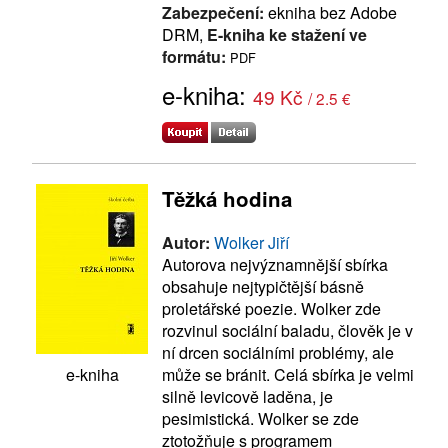
Zabezpečení:
ekniha bez Adobe
DRM,
E-kniha ke stažení ve
formátu:
PDF
e-kniha:
49 Kč
/ 2.5 €
Těžká hodina
Autor:
Wolker Jiří
Autorova nejvýznamnější sbírka
obsahuje nejtypičtější básně
proletářské poezie. Wolker zde
rozvinul sociální baladu, člověk je v
ní drcen sociálními problémy, ale
může se bránit. Celá sbírka je velmi
e-kniha
silně levicově laděna, je
pesimistická. Wolker se zde
ztotožňuje s programem