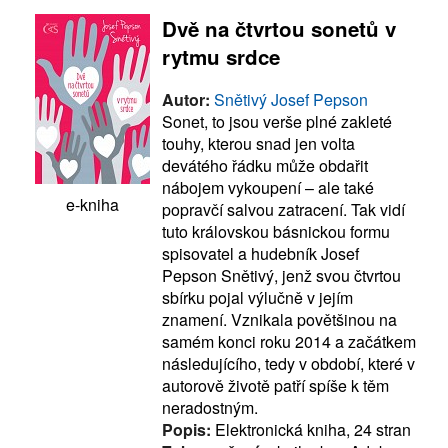
Dvě na čtvrtou sonetů v
rytmu srdce
Autor:
Snětivý Josef Pepson
Sonet, to jsou verše plné zakleté
touhy, kterou snad jen volta
devátého řádku může obdařit
nábojem vykoupení – ale také
e-kniha
popravčí salvou zatracení. Tak vidí
tuto královskou básnickou formu
spisovatel a hudebník Josef
Pepson Snětivý, jenž svou čtvrtou
sbírku pojal výlučně v jejím
znamení. Vznikala povětšinou na
samém konci roku 2014 a začátkem
následujícího, tedy v období, které v
autorově životě patří spíše k těm
neradostným.
Popis:
Elektronická kniha, 24 stran