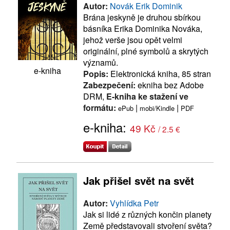
Autor:
Novák Erik Dominik
Brána jeskyně je druhou sbírkou
básníka Erika Dominika Nováka,
jehož verše jsou opět velmi
originální, plné symbolů a skrytých
významů.
e-kniha
Popis:
Elektronická kniha, 85 stran
Zabezpečení:
ekniha bez Adobe
DRM,
E-kniha ke stažení ve
formátu:
|
|
ePub
mobi/Kindle
PDF
e-kniha:
49 Kč
/ 2.5 €
Jak přišel svět na svět
Autor:
Vyhlídka Petr
Jak si lidé z různých končin planety
Země představovali stvoření světa?