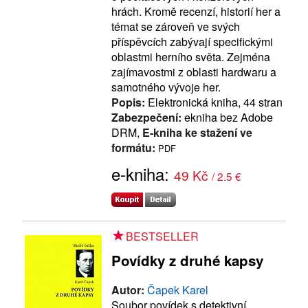
hrách. Kromě recenzí, historií her a
témat se zároveň ve svých
příspěvcích zabývají specifickými
oblastmi herního světa. Zejména
zajímavostmi z oblasti hardwaru a
samotného vývoje her.
Popis:
Elektronická kniha, 44 stran
Zabezpečení:
ekniha bez Adobe
DRM,
E-kniha ke stažení ve
formátu:
PDF
e-kniha:
49 Kč
/ 2.5 €
BESTSELLER
Povídky z druhé kapsy
Autor:
Čapek Karel
Soubor povídek s detektivní