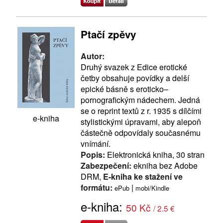
Ptačí zpěvy
Autor:
Druhý svazek z Edice erotické
četby obsahuje povídky a delší
epické básně s eroticko–
pornografickým nádechem. Jedná
se o reprint textů z r. 1935 s dílčími
e-kniha
stylistickými úpravami, aby alepoň
částečně odpovídaly současnému
vnímání.
Popis:
Elektronická kniha, 30 stran
Zabezpečení:
ekniha bez Adobe
DRM,
E-kniha ke stažení ve
formátu:
|
ePub
mobi/Kindle
e-kniha:
50 Kč
/ 2.5 €