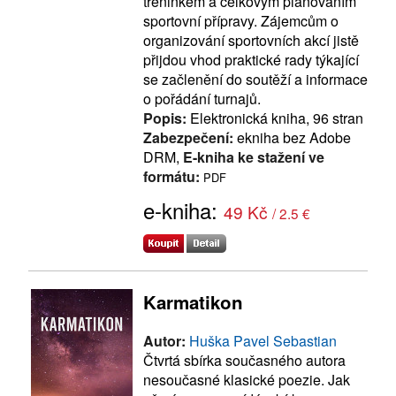
tréninkem a celkovým plánováním
sportovní přípravy. Zájemcům o
organizování sportovních akcí jistě
přijdou vhod praktické rady týkající
se začlenění do soutěží a informace
o pořádání turnajů.
Popis:
Elektronická kniha, 96 stran
Zabezpečení:
ekniha bez Adobe
DRM,
E-kniha ke stažení ve
formátu:
PDF
e-kniha:
49 Kč
/ 2.5 €
Karmatikon
Autor:
Huška Pavel Sebastian
Čtvrtá sbírka současného autora
nesoučasné klasické poezie. Jak