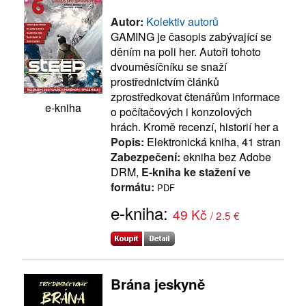
Autor:
Kolektiv autorů
GAMING je časopis zabývající se
děním na poli her. Autoři tohoto
dvouměsíčníku se snaží
prostřednictvím článků
zprostředkovat čtenářům informace
e-kniha
o počítačových i konzolových
hrách. Kromě recenzí, historií her a
Popis:
Elektronická kniha, 41 stran
Zabezpečení:
ekniha bez Adobe
DRM,
E-kniha ke stažení ve
formátu:
PDF
e-kniha:
49 Kč
/ 2.5 €
Brána jeskyně