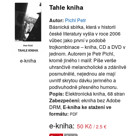
Tahle kniha
Autor:
Pichl Petr
Básnická sbírka, která v historii
české literatury vyšla v roce 2006
vůbec jako první v podobě
trojkombinace – kniha, CD a DVD v
jednom. Autorem je Petr Pichl,
kromě jiného i malíř. Píše verše
e-kniha
uhrančivě melancholické a zdánlivě
posmutnělé, nejednou ale mají
uvnitř skrytou dávku jemného a
podivuhodně přesného humoru.
Popis:
Elektronická kniha, 68 stran
Zabezpečení:
ekniha bez Adobe
DRM,
E-kniha ke stažení ve
formátu:
PDF
e-kniha:
50 Kč
/ 2.5 €