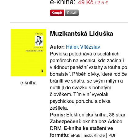
e-kniha:
49 Kč
/ 2.5 €
Muzikantská Liduška
Autor:
Hálek Vítězslav
Povídka pojednává o sociálních
poměrech na vesnici, kde začínají
vládnout peněžní vztahy a touha po
bohatství. Příběh dívky, které rodiče
bránili ve sňatku se svým milým a
e-kniha
nutili ji do svazku s bohatým
člověkem. Tím v ní vyvolali
psychickou poruchu a dívka
zešílela.
Popis:
Elektronická kniha, 36 stran
Zabezpečení:
ekniha bez Adobe
DRM,
E-kniha ke stažení ve
formátu:
|
|
ePub
mobi/Kindle
PDF