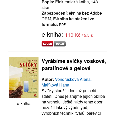
Popis:
Elektronická kniha, 148
stran
Zabezpečení:
ekniha bez Adobe
DRM,
E-kniha ke stažení ve
formátu:
PDF
e-kniha:
110 Kč
/ 5.5 €
Vyrábíme svíčky voskové,
parafínové a gelové
Autor:
Vondrušková Alena,
Maříková Hana
Svíčky slouží lidem už po celá
staletí. Dnes je zřejmě jejich obliba
na vrcholu. Ještě nikdy tento obor
e-kniha
nezažil takový výběr typů,
výrobních technik, tvarů, barev či