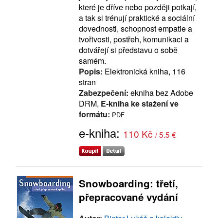
které je dříve nebo později potkají,
a tak si trénují praktické a sociální
dovednosti, schopnost empatie a
tvořivosti, postřeh, komunikaci a
dotvářejí si představu o sobě
samém.
Popis:
Elektronická kniha, 116
stran
Zabezpečení:
ekniha bez Adobe
DRM,
E-kniha ke stažení ve
formátu:
PDF
e-kniha:
110 Kč
/ 5.5 €
Snowboarding: třetí,
přepracované vydání