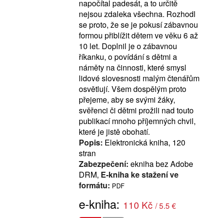
napočítal padesát, a to určitě
nejsou zdaleka všechna. Rozhodl
se proto, že se je pokusí zábavnou
formou přiblížit dětem ve věku 6 až
10 let. Doplnil je o zábavnou
říkanku, o povídání s dětmi a
náměty na činnosti, které smysl
lidové slovesnosti malým čtenářům
osvětlují. Všem dospělým proto
přejeme, aby se svými žáky,
svěřenci či dětmi prožili nad touto
publikací mnoho příjemných chvil,
které je jistě obohatí.
Popis:
Elektronická kniha, 120
stran
Zabezpečení:
ekniha bez Adobe
DRM,
E-kniha ke stažení ve
formátu:
PDF
e-kniha:
110 Kč
/ 5.5 €