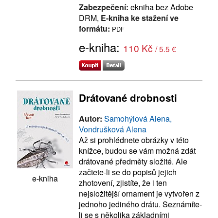
Zabezpečení:
ekniha bez Adobe
DRM,
E-kniha ke stažení ve
formátu:
PDF
e-kniha:
110 Kč
/ 5.5 €
Drátované drobnosti
Autor:
Samohýlová Alena,
Vondrušková Alena
Až si prohlédnete obrázky v této
knížce, budou se vám možná zdát
drátované předměty složité. Ale
začtete-li se do popisů jejich
e-kniha
zhotovení, zjistíte, že i ten
nejsložitější ornament je vytvořen z
jednoho jediného drátu. Seznámíte-
li se s několika základními