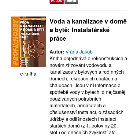
Voda a kanalizace v domě
a bytě: Instalatérské
práce
Autor:
Vrána Jakub
Kniha pojednává o rekonstrukcích a
novém zřizování vodovodu a
kanalizace v bytových a rodinných
e-kniha
domech, rekreačních chatách a
chalupách. Jsou v ní informace o
spotřebě vody v bytech, o nejčastěji
používaných potrubních
materiálech, armaturách a
příslušenství instalací, o zásadách
údržby a odlišnostech instalací
starších domů (z 1. poloviny 20.
stol.) od dnešních zvyklostí atd.