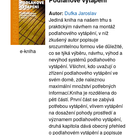
Autor:
Dufka Jaroslav
Jediná kniha na našem trhu s
praktickým návrhem na montáž
podlahového vytápění, v níž
zkušený autor popisuje
srozumitelnou formou vše důležité,
e-kniha
co se týká výběru, návrhu, výhod a
nevýhod systémů podlahového
vytápění. Všichni, kdo uvažují o
zřízení podlahového vytápění ve
svém domě, zde naleznou
maximální množství potřebných
informací.Kniha je rozdělena do
pěti částí. První část se zabývá
potřebou vytápění, vlivem vytápění
na dosažení pohody prostředí a
významem podlahového vytápění,
druhá kapitola dává obecný přehled
o podlahovém vytápění a popisuje