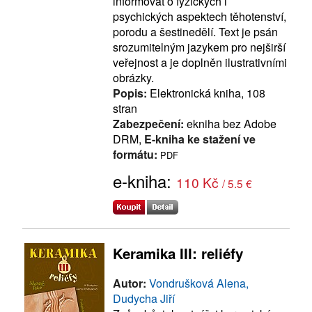
informovat o fyzických i
psychických aspektech těhotenství,
porodu a šestinedělí. Text je psán
srozumitelným jazykem pro nejširší
veřejnost a je doplněn ilustrativními
obrázky.
Popis:
Elektronická kniha, 108
stran
Zabezpečení:
ekniha bez Adobe
DRM,
E-kniha ke stažení ve
formátu:
PDF
e-kniha:
110 Kč
/ 5.5 €
Keramika III: reliéfy
Autor:
Vondrušková Alena,
Dudycha Jiří