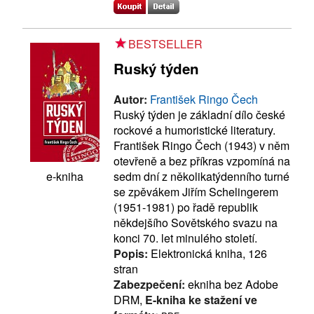
BESTSELLER
Ruský týden
Autor:
František Ringo Čech
Ruský týden je základní dílo české
rockové a humoristické literatury.
František Ringo Čech (1943) v něm
otevřeně a bez příkras vzpomíná na
sedm dní z několikatýdenního turné
e-kniha
se zpěvákem Jiřím Schelingerem
(1951-1981) po řadě republik
někdejšího Sovětského svazu na
konci 70. let minulého století.
Popis:
Elektronická kniha, 126
stran
Zabezpečení:
ekniha bez Adobe
DRM,
E-kniha ke stažení ve