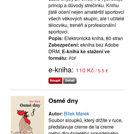
princip a důvody strečinku. Knihu
jistě ocení nejen amatérští sportovci
všech věkových skupin, ale i učitelé
tělocviku, trenéři a profesionální
sportovci.
Popis:
Elektronická kniha, 80 stran
Zabezpečení:
ekniha bez Adobe
DRM,
E-kniha ke stažení ve
formátu:
PDF
e-kniha:
110 Kč
/ 5.5 €
Osmé dny
Autor:
Bílek Marek
Soubor sloupků, který držíte v ruce,
představuje creme de la creme
mého dlouholetého pravidelného