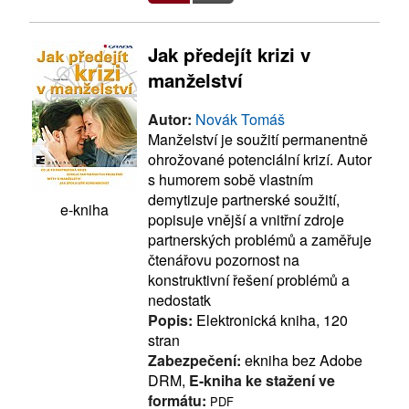
Jak předejít krizi v
manželství
Autor:
Novák Tomáš
Manželství je soužití permanentně
ohrožované potenciální krizí. Autor
s humorem sobě vlastním
demytizuje partnerské soužití,
e-kniha
popisuje vnější a vnitřní zdroje
partnerských problémů a zaměřuje
čtenářovu pozornost na
konstruktivní řešení problémů a
nedostatk
Popis:
Elektronická kniha, 120
stran
Zabezpečení:
ekniha bez Adobe
DRM,
E-kniha ke stažení ve
formátu:
PDF