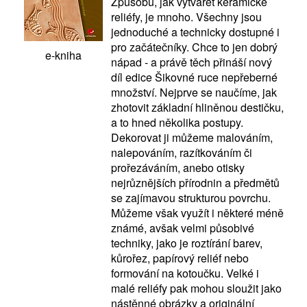
Způsobů, jak vytvářet keramické
reliéfy, je mnoho. Všechny jsou
jednoduché a technicky dostupné i
pro začátečníky. Chce to jen dobrý
e-kniha
nápad - a právě těch přináší nový
díl edice Šikovné ruce nepřeberné
množství. Nejprve se naučíme, jak
zhotovit základní hliněnou destičku,
a to hned několika postupy.
Dekorovat ji můžeme malováním,
nalepováním, razítkováním či
prořezáváním, anebo otisky
nejrůznějších přírodnin a předmětů
se zajímavou strukturou povrchu.
Můžeme však využít i některé méně
známé, avšak velmi působivé
techniky, jako je roztírání barev,
kůrořez, papírový reliéf nebo
formování na kotoučku. Velké i
malé reliéfy pak mohou sloužit jako
nástěnné obrázky a originální