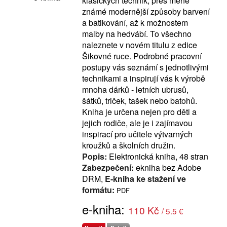
klasických technik, přes méně
známé modernější způsoby barvení
a batikování, až k možnostem
malby na hedvábí. To všechno
naleznete v novém titulu z edice
Šikovné ruce. Podrobné pracovní
postupy vás seznámí s jednotlivými
technikami a inspirují vás k výrobě
mnoha dárků - letních ubrusů,
šátků, triček, tašek nebo batohů.
Kniha je určena nejen pro děti a
jejich rodiče, ale je i zajímavou
inspirací pro učitele výtvarných
kroužků a školních družin.
Popis:
Elektronická kniha, 48 stran
Zabezpečení:
ekniha bez Adobe
DRM,
E-kniha ke stažení ve
formátu:
PDF
e-kniha:
110 Kč
/ 5.5 €