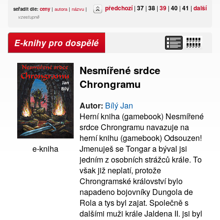
předchozí
|
37
|
38
|
39
|
40
|
41
|
další
seřadit dle:
ceny
|
autora
|
názvu
|
vzestupně
E-knihy pro dospělé
Nesmířené srdce
Chrongramu
Autor:
Bílý Jan
Herní kniha (gamebook) Nesmířené
srdce Chrongramu navazuje na
herní knihu (gamebook) Odsouzen!
Jmenuješ se Tongar a býval jsi
e-kniha
jedním z osobních strážců krále. To
však již neplatí, protože
Chrongramské království bylo
napadeno bojovníky Dungola de
Rola a tys byl zajat. Společně s
dalšími muži krále Jaldena II. jsi byl