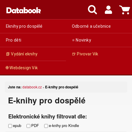
Eknihy pro dospělé
Odborné a učebnice
Pro děti
⭐ Novinky
📗 Vydání eknihy
🍺 Pivovar Vik
🌐 Webdesign Vik
Jste na:
databook.cz
E-knihy pro dospělé
»
E-knihy pro dospělé
Elektronické knihy filtrovat dle:
epub
PDF
e-knihy pro Kindle