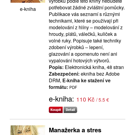
výrobků podle této knihy nebudete
potřebovat žádné zvláštní pomůcky.
e-kniha
Publikace vás seznamí s různými
technikami, které se používají při
modelování z hlíny – modelování z
hroudy, plátů, válečků, kuliček a
volné ruky. Popisuje také techniky
zdobení výrobků – lepení,
glazování a opomenuto není ani
vypalování hotových výtvorů.
Popis:
Elektronická kniha, 48 stran
Zabezpečení:
ekniha bez Adobe
DRM,
E-kniha ke stažení ve
formátu:
PDF
e-kniha:
110 Kč
/ 5.5 €
Manažerka a stres