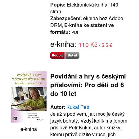
Popis:
Elektronická kniha, 140
stran
Zabezpečení:
ekniha bez Adobe
DRM,
E-kniha ke stažení ve
formátu:
PDF
e-kniha:
110 Kč
/ 5.5 €
Povídání a hry s českými
příslovími: Pro děti od 6
do 10 let
Autor:
Kukal Petr
Je až s podivem, jak moc je český
jazyk bohatý. Vždyť kolik má jenom
přísloví! Petr Kukal, autor knížky,
e-kniha
kterou právě držíte v ruce, jich