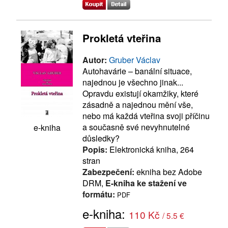
Prokletá vteřina
Autor:
Gruber Václav
Autohavárie – banální situace,
najednou je všechno jinak...
Opravdu existují okamžiky, které
zásadně a najednou mění vše,
nebo má každá vteřina svoji příčinu
a současně své nevyhnutelné
e-kniha
důsledky?
Popis:
Elektronická kniha, 264
stran
Zabezpečení:
ekniha bez Adobe
DRM,
E-kniha ke stažení ve
formátu:
PDF
e-kniha:
110 Kč
/ 5.5 €