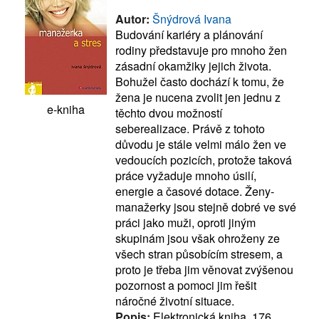
Autor:
Šnýdrová Ivana
Budování kariéry a plánování
rodiny představuje pro mnoho žen
zásadní okamžiky jejich života.
Bohužel často dochází k tomu, že
žena je nucena zvolit jen jednu z
e-kniha
těchto dvou možností
seberealizace. Právě z tohoto
důvodu je stále velmi málo žen ve
vedoucích pozicích, protože taková
práce vyžaduje mnoho úsilí,
energie a časové dotace. Ženy-
manažerky jsou stejně dobré ve své
práci jako muži, oproti jiným
skupinám jsou však ohroženy ze
všech stran působícím stresem, a
proto je třeba jim věnovat zvýšenou
pozornost a pomoci jim řešit
náročné životní situace.
Popis:
Elektronická kniha, 176