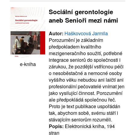
Sociální gerontologie
aneb Senioři mezi námi
Autor:
Haškovcová Jarmila
Porozumění je základním
předpokladem kvalitního
mezigeneračního soužití, potřebné
integrace seniorů do společnosti i
e-kniha
zárukou, že pozdější vstřícnou péči
o nesoběstačné a nemocné osoby
vyššího věku nebudou ani laičtí ani
profesionální pečovatelé vnímat jen
jako vysilující činnost. Porozumění
ale předpokládá společnou řeč.
Proto je text publikace uspořádán
tak, abychom sobě, svému stáří i
stávajícím seniorům rozuměli.
Popis:
Elektronická kniha, 194
stran