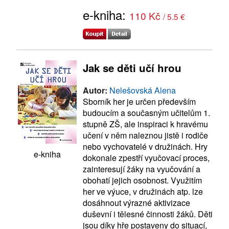
e-kniha:
110 Kč
/ 5.5 €
Jak se děti učí hrou
Autor:
Nelešovská Alena
Sborník her je určen především
budoucím a současným učitelům 1.
stupně ZŠ, ale inspiraci k hravému
učení v něm naleznou jistě i rodiče
nebo vychovatelé v družinách. Hry
e-kniha
dokonale zpestří vyučovací proces,
zainteresují žáky na vyučování a
obohatí jejich osobnost. Využitím
her ve výuce, v družinách atp. lze
dosáhnout výrazné aktivizace
duševní i tělesné činnosti žáků. Děti
jsou díky hře postaveny do situací,