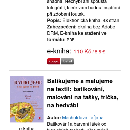
snadná. Nechybí ani spousta
fotografií, které vám budou inspirací
při zdobení loutek.
Popis:
Elektronická kniha, 48 stran
Zabezpečení:
ekniha bez Adobe
DRM,
E-kniha ke stažení ve
formátu:
PDF
e-kniha:
110 Kč
/ 5.5 €
Batikujeme a malujeme
na textil: batikování,
malování na tašky, trička,
na hedvábí
Autor:
Macholdová Taťjana
Batikování a barvení látek od
e-kniha