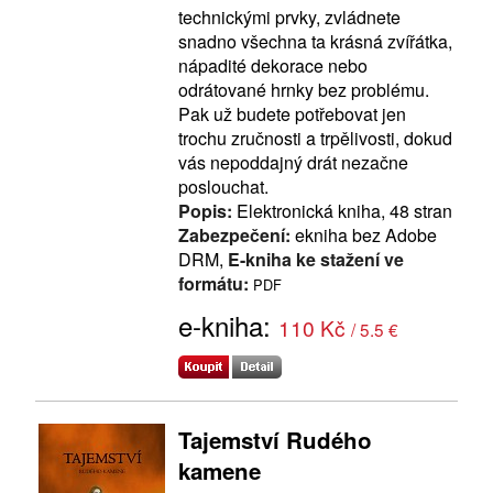
technickými prvky, zvládnete
snadno všechna ta krásná zvířátka,
nápadité dekorace nebo
odrátované hrnky bez problému.
Pak už budete potřebovat jen
trochu zručnosti a trpělivosti, dokud
vás nepoddajný drát nezačne
poslouchat.
Popis:
Elektronická kniha, 48 stran
Zabezpečení:
ekniha bez Adobe
DRM,
E-kniha ke stažení ve
formátu:
PDF
e-kniha:
110 Kč
/ 5.5 €
Tajemství Rudého
kamene