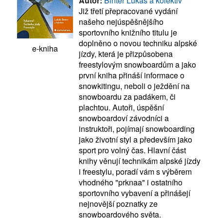
Autor:
Binter Lukáš a kolektiv
Již třetí přepracované vydání
našeho nejúspěšnějšího
sportovního knižního titulu je
doplněno o novou techniku alpské
e-kniha
jízdy, která je přizpůsobena
freestylovým snowboardům a jako
první kniha přináší informace o
snowkitingu, neboli o ježdění na
snowboardu za padákem, či
plachtou. Autoři, úspěšní
snowboardoví závodníci a
instruktoři, pojímají snowboarding
jako životní styl a především jako
sport pro volný čas. Hlavní část
knihy věnují technikám alpské jízdy
i freestylu, poradí vám s výběrem
vhodného "prknaa" i ostatního
sportovního vybavení a přinášejí
nejnovější poznatky ze
snowboardového světa.