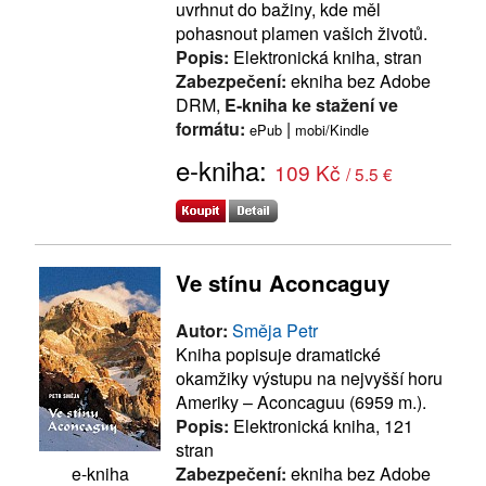
uvrhnut do bažiny, kde měl
pohasnout plamen vašich životů.
Popis:
Elektronická kniha, stran
Zabezpečení:
ekniha bez Adobe
DRM,
E-kniha ke stažení ve
formátu:
|
ePub
mobi/Kindle
e-kniha:
109 Kč
/ 5.5 €
Ve stínu Aconcaguy
Autor:
Směja Petr
Kniha popisuje dramatické
okamžiky výstupu na nejvyšší horu
Ameriky – Aconcaguu (6959 m.).
Popis:
Elektronická kniha, 121
stran
Zabezpečení:
ekniha bez Adobe
e-kniha