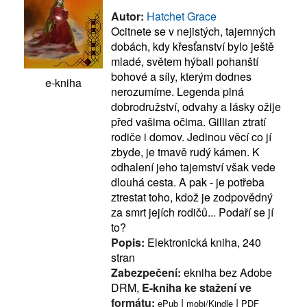
Autor:
Hatchet Grace
Ocitnete se v nejistých, tajemných
dobách, kdy křesťanství bylo ještě
mladé, světem hýbali pohanští
bohové a síly, kterým dodnes
e-kniha
nerozumíme. Legenda plná
dobrodružství, odvahy a lásky ožije
před vašima očima. Gillian ztratí
rodiče i domov. Jedinou věcí co jí
zbyde, je tmavě rudý kámen. K
odhalení jeho tajemství však vede
dlouhá cesta. A pak - je potřeba
ztrestat toho, kdož je zodpovědný
za smrt jejích rodičů... Podaří se jí
to?
Popis:
Elektronická kniha, 240
stran
Zabezpečení:
ekniha bez Adobe
DRM,
E-kniha ke stažení ve
formátu:
|
|
ePub
mobi/Kindle
PDF