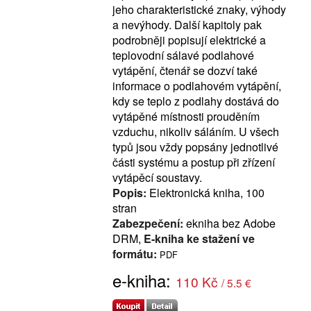
jeho charakteristické znaky, výhody
a nevýhody. Další kapitoly pak
podrobněji popisují elektrické a
teplovodní sálavé podlahové
vytápění, čtenář se dozví také
informace o podlahovém vytápění,
kdy se teplo z podlahy dostává do
vytápěné místnosti prouděním
vzduchu, nikoliv sáláním. U všech
typů jsou vždy popsány jednotlivé
části systému a postup při zřízení
vytápěcí soustavy.
Popis:
Elektronická kniha, 100
stran
Zabezpečení:
ekniha bez Adobe
DRM,
E-kniha ke stažení ve
formátu:
PDF
e-kniha:
110 Kč
/ 5.5 €