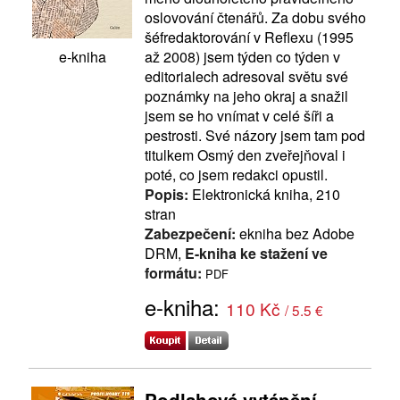
oslovování čtenářů. Za dobu svého
šéfredaktorování v Reflexu (1995
až 2008) jsem týden co týden v
e-kniha
editorialech adresoval světu své
poznámky na jeho okraj a snažil
jsem se ho vnímat v celé šíři a
pestrosti. Své názory jsem tam pod
titulkem Osmý den zveřejňoval i
poté, co jsem redakci opustil.
Popis:
Elektronická kniha, 210
stran
Zabezpečení:
ekniha bez Adobe
DRM,
E-kniha ke stažení ve
formátu:
PDF
e-kniha:
110 Kč
/ 5.5 €
Podlahové vytápění