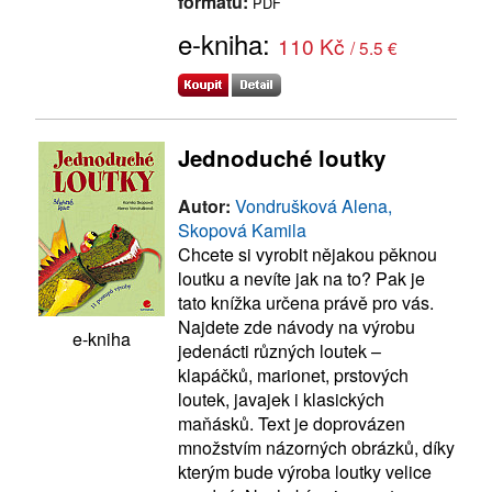
formátu:
PDF
e-kniha:
110 Kč
/ 5.5 €
Jednoduché loutky
Autor:
Vondrušková Alena,
Skopová Kamila
Chcete si vyrobit nějakou pěknou
loutku a nevíte jak na to? Pak je
tato knížka určena právě pro vás.
Najdete zde návody na výrobu
e-kniha
jedenácti různých loutek –
klapáčků, marionet, prstových
loutek, javajek i klasických
maňásků. Text je doprovázen
množstvím názorných obrázků, díky
kterým bude výroba loutky velice