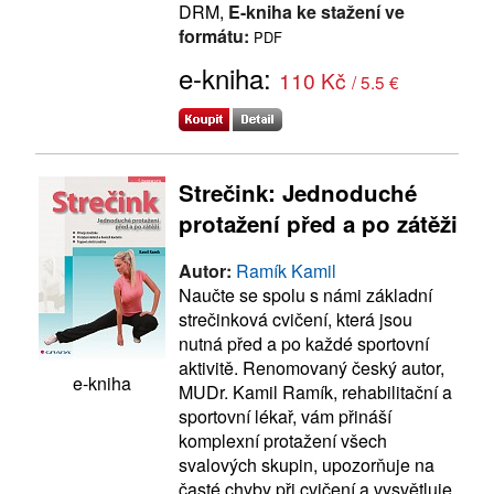
DRM,
E-kniha ke stažení ve
formátu:
PDF
e-kniha:
110 Kč
/ 5.5 €
Strečink: Jednoduché
protažení před a po zátěži
Autor:
Ramík Kamil
Naučte se spolu s námi základní
strečinková cvičení, která jsou
nutná před a po každé sportovní
aktivitě. Renomovaný český autor,
e-kniha
MUDr. Kamil Ramík, rehabilitační a
sportovní lékař, vám přináší
komplexní protažení všech
svalových skupin, upozorňuje na
časté chyby při cvičení a vysvětluje