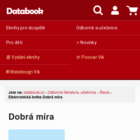
Eknihy pro dospělé
Odborné a učebnice
Pro děti
⭐ Novinky
📗 Vydání eknihy
🍺 Pivovar Vik
🌐 Webdesign Vik
Jste na:
databook.cz
Odborná literatura, učebnice
Škola
»
»
»
Elektronická kniha Dobrá míra
Dobrá míra