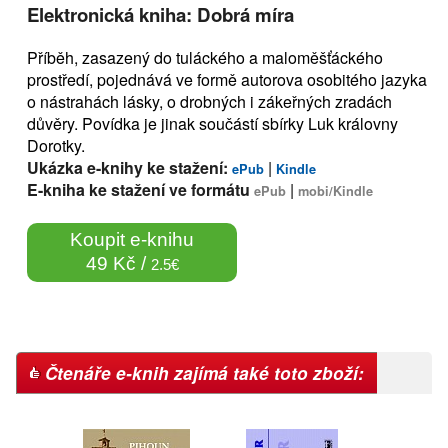
Elektronická kniha: Dobrá míra
Příběh, zasazený do tuláckého a maloměšťáckého
prostředí, pojednává ve formě autorova osobitého jazyka
o nástrahách lásky, o drobných i zákeřných zradách
důvěry. Povídka je jinak součástí sbírky Luk královny
Dorotky.
Ukázka e-knihy ke stažení:
|
ePub
Kindle
E-kniha ke stažení ve formátu
|
ePub
mobi/Kindle
Koupit e-knihu
49 Kč /
2.5€
Čtenáře e-knih zajímá také toto zboží: