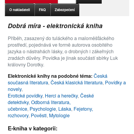
O nakladateli
FAQ
Zabezpečení
Dobrá míra - elektronická kniha
Příběh, zasazený do tuláckého a maloměšťáckého
prostředí, pojednává ve formě autorova osobitého
jazyka o nástrahách lásky, o drobných i zákeřných
zradách důvěry. Povídka je jinak součástí sbírky Luk
královny Dorotky.
Elektronické knihy na podobné téma:
Česká
současná literatura
,
Česká klasická literatura
,
Povídky a
novely
,
Erotické povídky
,
Herci a herečky
,
České
detektivky
,
Odborná literatura,
učebnice
,
Psychologie
,
Láska
,
Fejetony,
rozhovory
,
Pověsti
,
Mytologie
E-kniha v kategorii: