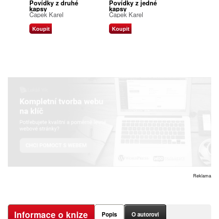
Povídky z druhé
Povídky z jedné
kapsy
kapsy
Čapek Karel
Čapek Karel
Koupit
Koupit
Reklama
Informace o knize
Popis
O autorovi