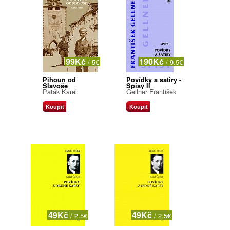
99Kč
190Kč
/ 5€
/ 9.5€
Pihoun od
Povídky a satiry -
Slavoše
Spisy II
Paták Karel
Gellner František
Koupit
Koupit
49Kč
49Kč
/ 2.5€
/ 2.5€