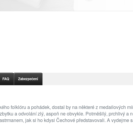
FAQ
Zabezpečení
ého folklóru a pohádek, dostal by na některé z medailových míst,
bytku a odvolání zlý, aspoň ne obvykle. Potměšilý, prchlivý a ne
strmanem, jak si ho kdysi Čechové představovali. A vydejme se 