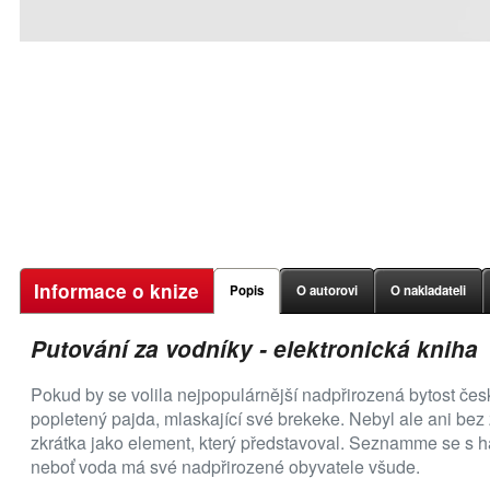
Informace o knize
Popis
O autorovi
O nakladateli
Putování za vodníky - elektronická kniha
Pokud by se volila nejpopulárnější nadpřirozená bytost česk
popletený pajda, mlaskající své brekeke. Nebyl ale ani bez z
zkrátka jako element, který představoval. Seznamme se s ha
neboť voda má své nadpřirozené obyvatele všude.