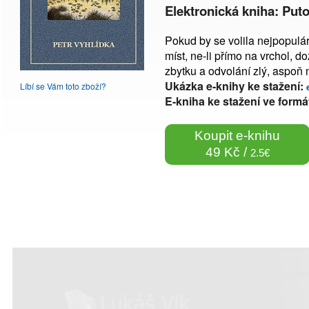
Elektronická kniha: Put
Pokud by se volila nejpopulá
míst, ne-li přímo na vrchol, d
zbytku a odvolání zlý, aspoň n
Ukázka e-knihy ke stažení:
Líbí se Vám toto zboží?
E-kniha ke stažení ve formá
Koupit e-knihu
49 Kč /
2.5€