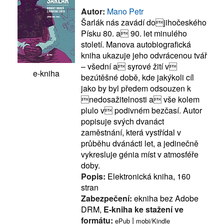
Autor:
Mano Petr
Šarlák nás zavádí dojihočeského
Písku 80. a 90. let minulého
století. Manova autobiografická
kniha ukazuje jeho odvrácenou tvář
– všední a syrové žití v
e-kniha
bezútěšné době, kde jakýkoli cíl
jako by byl předem odsouzen k
nedosažitelnosti a vše kolem
plulo v podivném bezčasí. Autor
popisuje svých dvanáct
zaměstnání, která vystřídal v
průběhu dvánácti let, a jedinečně
vykresluje génia míst v atmosféře
doby.
Popis:
Elektronická kniha, 160
stran
Zabezpečení:
ekniha bez Adobe
DRM,
E-kniha ke stažení ve
formátu:
|
ePub
mobi/Kindle