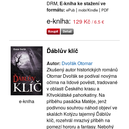
DRM,
E-kniha ke stažení ve
formátu:
|
|
ePub
mobi/Kindle
PDF
e-kniha:
129 Kč
/ 6.5 €
Ďáblův klíč
Autor:
Dvořák Otomar
Zkušený autor historických románů
Otomar Dvořák se podíval novýma
očima na lidové pověsti, tradované
v oblasti Českého krasu a
Křivoklátské pahorkatiny. Na
příběhu pasáčka Matěje, jenž
e-kniha
podivnou souhrou náhod objeví ve
skalách Kotýzu tajemný Ďáblův
klíč, rozehrál mrazivý příběh na
pomezí hororu a fantasy. Nebohý