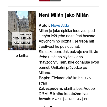
Není Milán jako Milán
Autor:
Nove Aldo
Milán je jako špička ledovce, pod
kterým leží jeho nesmírná historie.
Abychom ho poznali, je třeba mít
trpělivost ho poslouchat.
Stetoskopem. Jak pulzuje uvnitř. Je
e-kniha
třeba umět ho slyšet. Jeho
"navzdory". Tam, kde odhaluje svou
paměť. Unikátní průvodce po
Milánu.
Popis:
Elektronická kniha, 175
stran
Zabezpečení:
ekniha bez Adobe
DRM,
E-kniha ke stažení ve
formátu:
|
|
ePub
mobi/Kindle
PDF