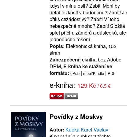
kdysi v minulosti? Zabít! Mohl by
dělat těžkosti v budoucnu? Zabít! Je
příliš ctižádostivý? Zabít! Ví toho
nebezpečně mnoho? Zabít! Složitá
spleť příčin, záměrů a důsledků, ale
jednoduché řešení.
Popis:
Elektronická kniha, 152
stran
Zabezpečení:
ekniha bez Adobe
DRM,
E-kniha ke stažení ve
formátu:
|
|
ePub
mobi/Kindle
PDF
e-kniha:
129 Kč
/ 6.5 €
Povídky z Moskvy
Autor:
Kupka Karel Václav
K napsání a publikaci těchto