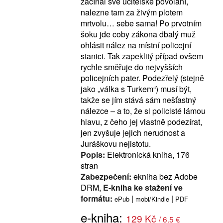
začínal své učitelské povolání,
nalezne tam za živým plotem
mrtvolu… sebe sama! Po prvotním
šoku jde coby zákona dbalý muž
ohlásit nález na místní policejní
stanici. Tak zapeklitý případ ovšem
rychle směřuje do nejvyšších
policejních pater. Podezřelý (stejně
jako „válka s Turkem“) musí být,
takže se jím stává sám nešťastný
nálezce – a to, že si policisté lámou
hlavu, z čeho jej vlastně podezírat,
jen zvyšuje jejich nerudnost a
Juráškovu nejistotu.
Popis:
Elektronická kniha, 176
stran
Zabezpečení:
ekniha bez Adobe
DRM,
E-kniha ke stažení ve
formátu:
|
|
ePub
mobi/Kindle
PDF
e-kniha:
129 Kč
/ 6.5 €