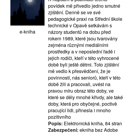
povídek mě přivedlo jedno smutné
zjištění. Denně se ve své
pedagogické praxi na Střední škole
technické v Opavě setkávám s
e-kniha
názory studentů na dobu před
rokem 1989, které jsou tvarovány
zejména různými mediálními
prostředky a v neposlední řadě i
jejich rodiči, kteří v této vyhrocené
době byli ještě dětmi. Toto zjištění
mě vedlo k přesvědčení, že je
povinností, nás seniorů, kteří v této
době žili a pracovali, uvést na
pravou míru obraz této doby, ve
které se děly mnohé křivdy, ale také
doby, která pro obyčejné, poctivě
pracující lidi, přinesla i mnoho
pozitivního
Popis:
Elektronická kniha, 84 stran
Zabezpečení:
ekniha bez Adobe