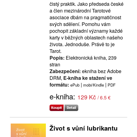
čistý praktik. Jako předseda české
a člen mezinárodní Tarotové
asociace dbám na pragmatičnost
svých sdělení. Pomohu vám
pochopit základní významy každé
karty v běžných oblastech našeho
života. Jednoduše. Právě to je
Tarot.
Popis:
Elektronická kniha, 239
stran
Zabezpečení:
ekniha bez Adobe
DRM,
E-kniha ke stažení ve
formátu:
|
|
ePub
mobi/Kindle
PDF
e-kniha:
129 Kč
/ 6.5 €
Život s vůní lubrikantu