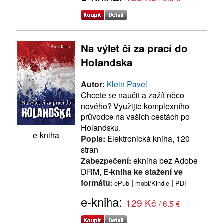
Na výlet či za prací do
Holandska
Autor:
Klein Pavel
Chcete se naučit a zažít něco
nového? Využijte komplexního
průvodce na vašich cestách po
Holandsku.
e-kniha
Popis:
Elektronická kniha, 120
stran
Zabezpečení:
ekniha bez Adobe
DRM,
E-kniha ke stažení ve
formátu:
|
|
ePub
mobi/Kindle
PDF
e-kniha:
129 Kč
/ 6.5 €