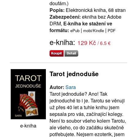
doufám.)
Popis:
Elektronická kniha, 68 stran
Zabezpečení:
ekniha bez Adobe
DRM,
E-kniha ke stažení ve
formátu:
|
|
ePub
mobi/Kindle
PDF
e-kniha:
129 Kč
/ 6.5 €
Tarot jednoduše
Autor:
Sara
Tarot jednoduše? Ano! Tak
jednoduché to i je. Tarotu se věnuji
už přes 40 let a tuhle knihu jsem
sepsala pro vás, začínající kolegy.
Není to soubor všeho kolem Tarotu,
e-kniha
ale všeho, co do začátku skutečně
potřebujete. Nejsem ezoterik, jsem