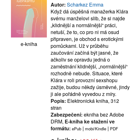
Autor:
Scharkez Emma
Když dá úspěšná manažerka Klára
svému manželovi slib, že si najde
„klidnější a normálnější“ práci,
netuší, že to, co pro ni má osud
připraven, je obchod s erotickými
e-kniha
pomůckami. Už v průběhu
zaučování začíná být jasné, že
ačkoliv se opravdu jedná o
zaměstnání klidnější, „normálnější“
rozhodně nebude. Situace, které
Klára v roli provozní sexshopu
zažije, budou někdy úsměvné, jindy
ji ale pořádně vyvedou z míry.
Popis:
Elektronická kniha, 312
stran
Zabezpečení:
ekniha bez Adobe
DRM,
E-kniha ke stažení ve
formátu:
|
|
ePub
mobi/Kindle
PDF