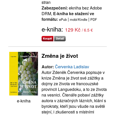
stran
Zabezpečení:
ekniha bez Adobe
DRM,
E-kniha ke stažení ve
formátu:
|
|
ePub
mobi/Kindle
PDF
e-kniha:
129 Kč
/ 6.5 €
Změna je život
Autor:
Červenka Ladislav
Autor Zdeněk Červenka popisuje v
knize Změna je život své zážitky a
dojmy ze života ve francouzské
provincii Languedoku, a to ze života
na vesnici. Čtenáře pobaví zážitky
autora v zázračných lázních, klání s
e-kniha
byrokraty, kteří jsou všude na světě
stejní, i zkušenosti s místními