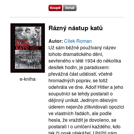
Rázný nástup katů
Autor:
Cílek Roman
Už sám běžně používaný název
tohoto dramatického dění,
sevřeného v létě 1934 do několika
desítek hodin, je paradoxem:
převážná část událostí, včetně
e-kniha
hromadných poprav, se totiž
odehrála ve dne. Adolf Hitler a jeho
souputníci se tehdy postarali o
dějinný unikát. Jediným děsivým
úderem nejenže zlikvidovali opozici
ve vlastních řadách, ale podle
hesla, že vraždit je dovoleno, se
postarali i o umlčení každého, kdo
tak či onak překážel. Ublížil nám