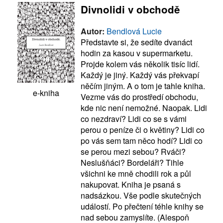
Divnolidi v obchodě
Autor:
Bendlová Lucie
Představte si, že sedíte dvanáct
hodin za kasou v supermarketu.
Projde kolem vás několik tisíc lidí.
Každý je jiný. Každý vás překvapí
něčím jiným. A o tom je tahle kniha.
e-kniha
Vezme vás do prostředí obchodu,
kde nic není nemožné. Naopak. Lidi
co nezdraví? Lidi co se s vámi
perou o peníze či o květiny? Lidi co
po vás sem tam něco hodí? Lidi co
se perou mezi sebou? Rváči?
Neslušňáci? Bordeláři? Tihle
všichni ke mně chodili rok a půl
nakupovat. Kniha je psaná s
nadsázkou. Vše podle skutečných
událostí. Po přečtení téhle knihy se
nad sebou zamyslíte. (Alespoň