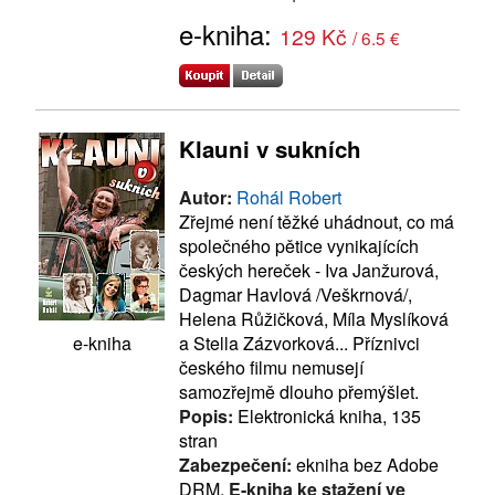
e-kniha:
129 Kč
/ 6.5 €
Klauni v sukních
Autor:
Rohál Robert
Zřejmé není těžké uhádnout, co má
společného pětice vynikajících
českých hereček - Iva Janžurová,
Dagmar Havlová /Veškrnová/,
Helena Růžičková, Míla Myslíková
a Stella Zázvorková... Příznivci
e-kniha
českého filmu nemusejí
samozřejmě dlouho přemýšlet.
Popis:
Elektronická kniha, 135
stran
Zabezpečení:
ekniha bez Adobe
DRM,
E-kniha ke stažení ve