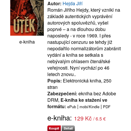
Autor:
Hejda Jiří
Román Jiřího Hejdy, který vznikl na
základě autentických vyprávění
autorových spoluvězňů, vyšel
poprvé – a na dlouhou dobu
naposledy - v roce 1969. I přes
e-kniha
nastupující cenzuru se tehdy již
nepodařilo normalizátorům zabránit
vydání a kniha se setkala s
nebývalým ohlasem čtenářské
veřejnosti. Nyní vychází po 46
letech znovu..
Popis:
Elektronická kniha, 250
stran
Zabezpečení:
ekniha bez Adobe
DRM,
E-kniha ke stažení ve
formátu:
|
|
ePub
mobi/Kindle
PDF
e-kniha:
129 Kč
/ 6.5 €