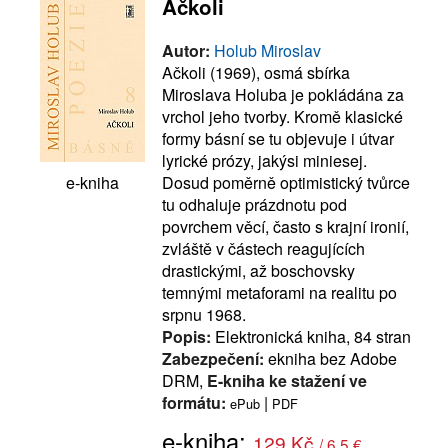
Ačkoli
Autor:
Holub Miroslav
Ačkoli (1969), osmá sbírka
Miroslava Holuba je pokládána za
vrchol jeho tvorby. Kromě klasické
formy básní se tu objevuje i útvar
lyrické prózy, jakýsi miniesej.
Dosud poměrně optimistický tvůrce
e-kniha
tu odhaluje prázdnotu pod
povrchem věcí, často s krajní ironií,
zvláště v částech reagujících
drastickými, až boschovsky
temnými metaforami na realitu po
srpnu 1968.
Popis:
Elektronická kniha, 84 stran
Zabezpečení:
ekniha bez Adobe
DRM,
E-kniha ke stažení ve
formátu:
|
ePub
PDF
e-kniha:
129 Kč
/ 6.5 €