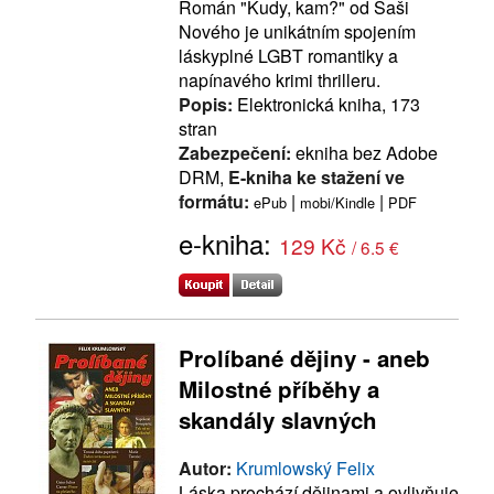
Román "Kudy, kam?" od Saši
Nového je unikátním spojením
láskyplné LGBT romantiky a
napínavého krimi thrilleru.
Popis:
Elektronická kniha, 173
stran
Zabezpečení:
ekniha bez Adobe
DRM,
E-kniha ke stažení ve
formátu:
|
|
ePub
mobi/Kindle
PDF
e-kniha:
129 Kč
/ 6.5 €
Prolíbané dějiny - aneb
Milostné příběhy a
skandály slavných
Autor:
Krumlowský Felix
Láska prochází dějinami a ovlivňuje