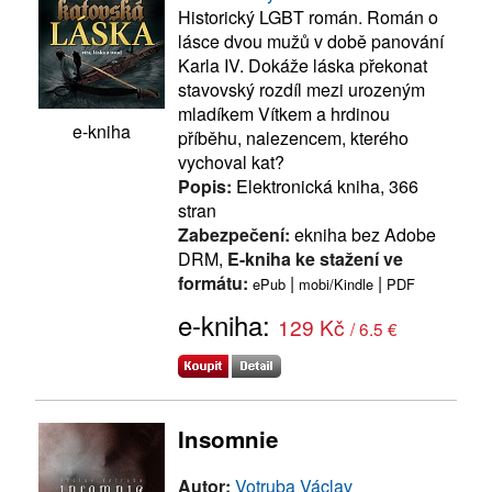
Historický LGBT román. Román o
lásce dvou mužů v době panování
Karla IV. Dokáže láska překonat
stavovský rozdíl mezi urozeným
mladíkem Vítkem a hrdinou
e-kniha
příběhu, nalezencem, kterého
vychoval kat?
Popis:
Elektronická kniha, 366
stran
Zabezpečení:
ekniha bez Adobe
DRM,
E-kniha ke stažení ve
formátu:
|
|
ePub
mobi/Kindle
PDF
e-kniha:
129 Kč
/ 6.5 €
Insomnie
Autor:
Votruba Václav