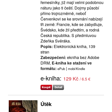
řemeslníky, již mají velmi podobnou
náturu jako ti čeští. Dojmy působí
přímo trojrozměrně, neboť
Červenkovi se ke srovnání nabízejí
tři země: Francie, kde se zabydluje,
Švédsko, kde žil předtím, a rodná
Česká republika. S předmluvou
Zdeňka Svěráka.
Popis:
Elektronická kniha, 139
stran
Zabezpečení:
ekniha bez Adobe
DRM,
E-kniha ke stažení ve
formátu:
|
ePub
mobi/Kindle
e-kniha:
129 Kč
/ 6.5 €
Útěk