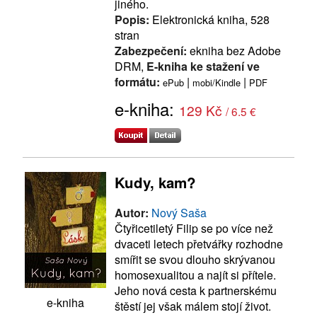
jiného.
Popis:
Elektronická kniha, 528
stran
Zabezpečení:
ekniha bez Adobe
DRM,
E-kniha ke stažení ve
formátu:
|
|
ePub
mobi/Kindle
PDF
e-kniha:
129 Kč
/ 6.5 €
Kudy, kam?
Autor:
Nový Saša
Čtyřicetiletý Filip se po více než
dvaceti letech přetvářky rozhodne
smířit se svou dlouho skrývanou
homosexualitou a najít si přítele.
Jeho nová cesta k partnerskému
e-kniha
štěstí jej však málem stojí život.