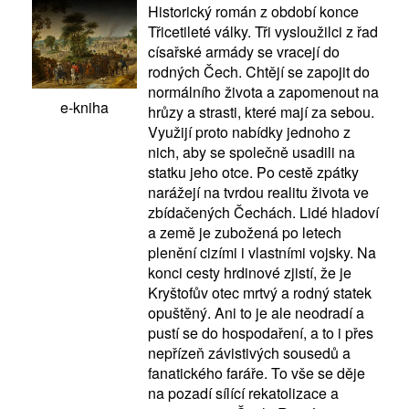
Historický román z období konce
Třicetileté války. Tři vysloužilci z řad
císařské armády se vracejí do
rodných Čech. Chtějí se zapojit do
normálního života a zapomenout na
e-kniha
hrůzy a strasti, které mají za sebou.
Využijí proto nabídky jednoho z
nich, aby se společně usadili na
statku jeho otce. Po cestě zpátky
narážejí na tvrdou realitu života ve
zbídačených Čechách. Lidé hladoví
a země je zubožená po letech
plenění cizími i vlastními vojsky. Na
konci cesty hrdinové zjistí, že je
Kryštofův otec mrtvý a rodný statek
opuštěný. Ani to je ale neodradí a
pustí se do hospodaření, a to i přes
nepřízeň závistivých sousedů a
fanatického faráře. To vše se děje
na pozadí sílící rekatolizace a