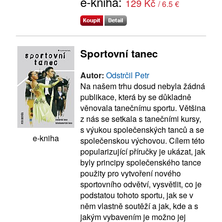
e-kniha:
129 Kč
/ 6.5 €
Sportovní tanec
Autor:
Odstrčil Petr
Na našem trhu dosud nebyla žádná
publikace, která by se důkladně
věnovala tanečnímu sportu. Většina
z nás se setkala s tanečními kursy,
s výukou společenských tanců a se
e-kniha
společenskou výchovou. Cílem této
popularizující příručky je ukázat, jak
byly principy společenského tance
použity pro vytvoření nového
sportovního odvětví, vysvětlit, co je
podstatou tohoto sportu, jak se v
něm vlastně soutěží a jak, kde a s
jakým vybavením je možno jej