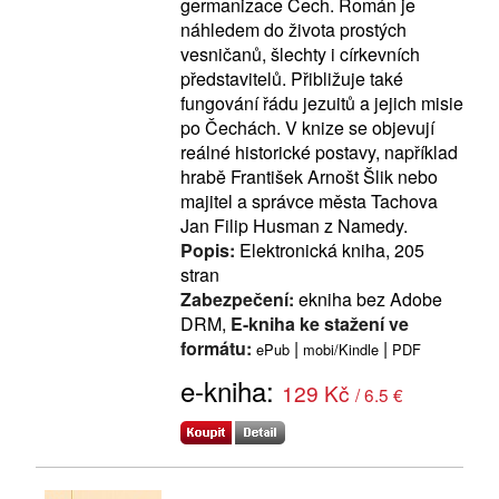
germanizace Čech. Román je
náhledem do života prostých
vesničanů, šlechty i církevních
představitelů. Přibližuje také
fungování řádu jezuitů a jejich misie
po Čechách. V knize se objevují
reálné historické postavy, například
hrabě František Arnošt Šlik nebo
majitel a správce města Tachova
Jan Filip Husman z Namedy.
Popis:
Elektronická kniha, 205
stran
Zabezpečení:
ekniha bez Adobe
DRM,
E-kniha ke stažení ve
formátu:
|
|
ePub
mobi/Kindle
PDF
e-kniha:
129 Kč
/ 6.5 €