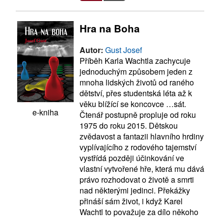
Hra na Boha
Autor:
Gust Josef
Příběh Karla Wachtla zachycuje
jednoduchým způsobem jeden z
mnoha lidských životů od raného
dětství, přes studentská léta až k
věku blížící se koncovce …sát.
e-kniha
Čtenář postupně propluje od roku
1975 do roku 2015. Dětskou
zvědavost a fantazii hlavního hrdiny
vyplívajícího z rodového tajemství
vystřídá později účinkování ve
vlastní vytvořené hře, která mu dává
právo rozhodovat o životě a smrti
nad některými jedinci. Překážky
přináší sám život, i když Karel
Wachtl to považuje za dílo někoho