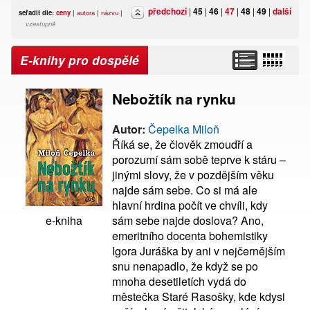
předchozí
|
45
|
46
|
47
|
48
|
49
|
další
seřadit dle:
ceny
|
autora
|
názvu
|
vzestupně
E-knihy pro dospělé
Nebožtík na rynku
Autor:
Čepelka Miloň
Říká se, že člověk zmoudří a
porozumí sám sobě teprve k stáru –
jinými slovy, že v pozdějším věku
najde sám sebe. Co si má ale
hlavní hrdina počít ve chvíli, kdy
sám sebe najde doslova? Ano,
e-kniha
emeritního docenta bohemistiky
Igora Juráška by ani v nejčernějším
snu nenapadlo, že když se po
mnoha desetiletích vydá do
městečka Staré Rasošky, kde kdysi