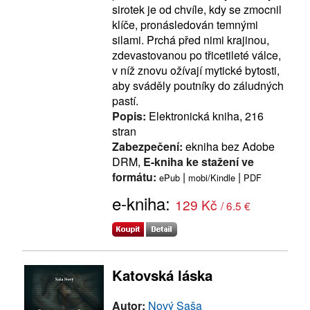
sirotek je od chvíle, kdy se zmocnil
klíče, pronásledován temnými
silami. Prchá před nimi krajinou,
zdevastovanou po třicetileté válce,
v níž znovu ožívají mytické bytosti,
aby sváděly poutníky do záludných
pastí.
Popis:
Elektronická kniha, 216
stran
Zabezpečení:
ekniha bez Adobe
DRM,
E-kniha ke stažení ve
formátu:
|
|
ePub
mobi/Kindle
PDF
e-kniha:
129 Kč
/ 6.5 €
Katovská láska
Autor:
Nový Saša