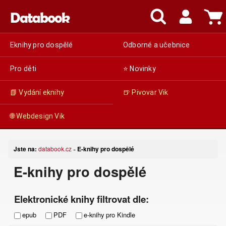
Eknihy pro dospělé
Odborné a učebnice
Pro děti
⭐ Novinky
📗 Vydání eknihy
🍺 Pivovar Vik
🌐 Webdesign Vik
Jste na:
databook.cz
E-knihy pro dospělé
»
E-knihy pro dospělé
Elektronické knihy filtrovat dle:
epub
PDF
e-knihy pro Kindle