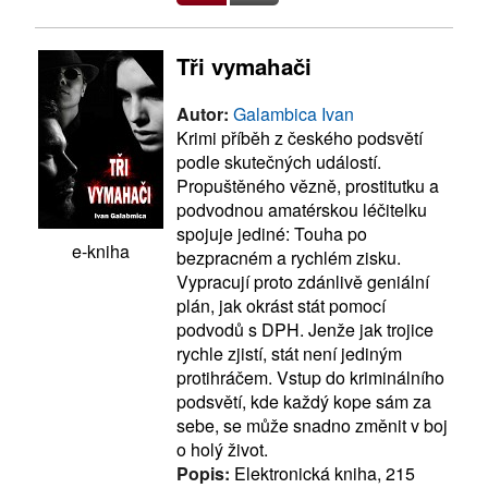
Tři vymahači
Autor:
Galambica Ivan
Krimi příběh z českého podsvětí
podle skutečných událostí.
Propuštěného vězně, prostitutku a
podvodnou amatérskou léčitelku
spojuje jediné: Touha po
e-kniha
bezpracném a rychlém zisku.
Vypracují proto zdánlivě geniální
plán, jak okrást stát pomocí
podvodů s DPH. Jenže jak trojice
rychle zjistí, stát není jediným
protihráčem. Vstup do kriminálního
podsvětí, kde každý kope sám za
sebe, se může snadno změnit v boj
o holý život.
Popis:
Elektronická kniha, 215