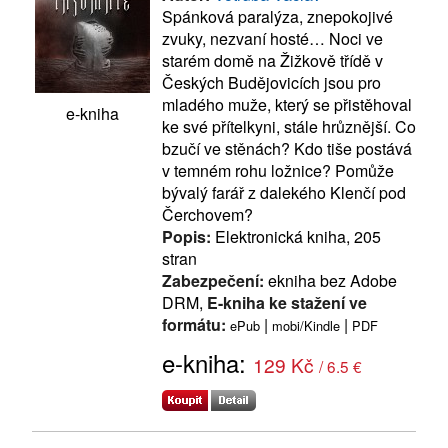
Spánková paralýza, znepokojivé
zvuky, nezvaní hosté… Noci ve
starém domě na Žižkově třídě v
Českých Budějovicích jsou pro
mladého muže, který se přistěhoval
e-kniha
ke své přítelkyni, stále hrůznější. Co
bzučí ve stěnách? Kdo tiše postává
v temném rohu ložnice? Pomůže
bývalý farář z dalekého Klenčí pod
Čerchovem?
Popis:
Elektronická kniha, 205
stran
Zabezpečení:
ekniha bez Adobe
DRM,
E-kniha ke stažení ve
formátu:
|
|
ePub
mobi/Kindle
PDF
e-kniha:
129 Kč
/ 6.5 €