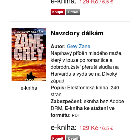
e-kniha:
129 Kč
/ 6.5 €
Navzdory dálkám
Autor:
Grey Zane
Napínavý příběh mladého muže,
který v touze po romantice a
dobrodružství přeruší studia na
Harvardu a vydá se na Divoký
západ.
Popis:
Elektronická kniha, 240
e-kniha
stran
Zabezpečení:
ekniha bez Adobe
DRM,
E-kniha ke stažení ve
formátu:
PDF
e-kniha:
129 Kč
/ 6.5 €