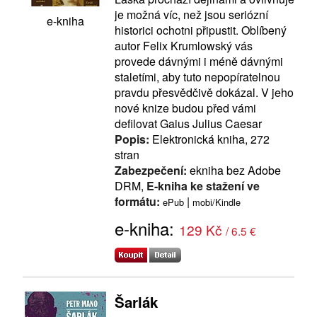
je možná víc, než jsou seriózní
e-kniha
historici ochotni připustit. Oblíbený
autor Felix Krumlowský vás
provede dávnými i méně dávnými
staletími, aby tuto nepopíratelnou
pravdu přesvědčivě dokázal. V jeho
nové knize budou před vámi
defilovat Gaius Julius Caesar
Popis:
Elektronická kniha, 272
stran
Zabezpečení:
ekniha bez Adobe
DRM,
E-kniha ke stažení ve
formátu:
|
ePub
mobi/Kindle
e-kniha:
129 Kč
/ 6.5 €
Šarlák