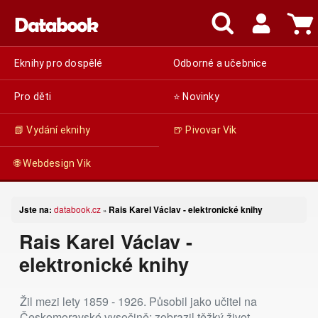
Eknihy pro dospělé
Odborné a učebnice
Pro děti
⭐ Novinky
📗 Vydání eknihy
🍺 Pivovar Vik
🌐 Webdesign Vik
Jste na:
databook.cz
Rais Karel Václav - elektronické knihy
»
Rais Karel Václav -
elektronické knihy
Žil mezi lety 1859 - 1926. Působil jako učitel na
Českomoravské vysočině; zobrazil těžký život