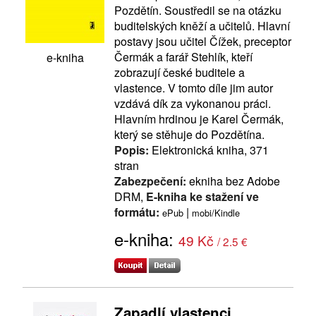
Pozdětín. Soustředil se na otázku
buditelských kněží a učitelů. Hlavní
postavy jsou učitel Čížek, preceptor
Čermák a farář Stehlík, kteří
e-kniha
zobrazují české buditele a
vlastence. V tomto díle jim autor
vzdává dík za vykonanou práci.
Hlavním hrdinou je Karel Čermák,
který se stěhuje do Pozdětína.
Popis:
Elektronická kniha, 371
stran
Zabezpečení:
ekniha bez Adobe
DRM,
E-kniha ke stažení ve
formátu:
|
ePub
mobi/Kindle
e-kniha:
49 Kč
/ 2.5 €
Zapadlí vlastenci