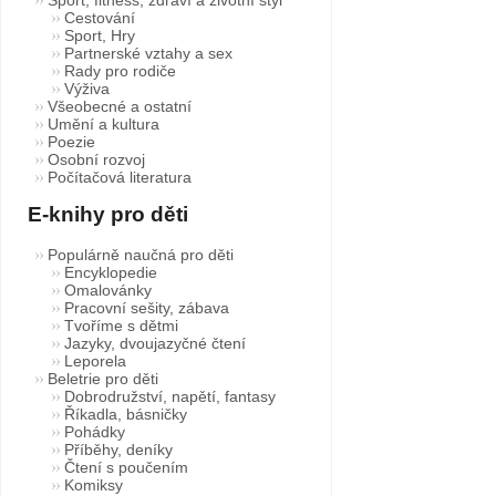
Cestování
Sport, Hry
Partnerské vztahy a sex
Rady pro rodiče
Výživa
Všeobecné a ostatní
Umění a kultura
Poezie
Osobní rozvoj
Počítačová literatura
E-knihy pro děti
Populárně naučná pro děti
Encyklopedie
Omalovánky
Pracovní sešity, zábava
Tvoříme s dětmi
Jazyky, dvoujazyčné čtení
Leporela
Beletrie pro děti
Dobrodružství, napětí, fantasy
Říkadla, básničky
Pohádky
Příběhy, deníky
Čtení s poučením
Komiksy