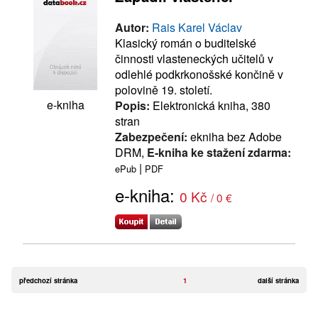
Autor:
Rais Karel Václav
Klasický román o buditelské
činnosti vlasteneckých učitelů v
odlehlé podkrkonošské končině v
polovině 19. století.
e-kniha
Popis:
Elektronická kniha, 380
stran
Zabezpečení:
ekniha bez Adobe
DRM,
E-kniha ke stažení zdarma:
|
ePub
PDF
e-kniha:
0 Kč
/ 0 €
předchozí stránka
1
další stránka