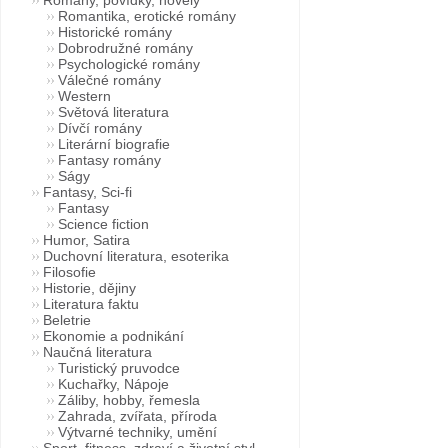
Romantika, erotické romány
Historické romány
Dobrodružné romány
Psychologické romány
Válečné romány
Western
Světová literatura
Dívčí romány
Literární biografie
Fantasy romány
Ságy
Fantasy, Sci-fi
Fantasy
Science fiction
Humor, Satira
Duchovní literatura, esoterika
Filosofie
Historie, dějiny
Literatura faktu
Beletrie
Ekonomie a podnikání
Naučná literatura
Turistický pruvodce
Kuchařky, Nápoje
Záliby, hobby, řemesla
Zahrada, zvířata, příroda
Výtvarné techniky, umění
Sport, fitness, zdraví a životní styl