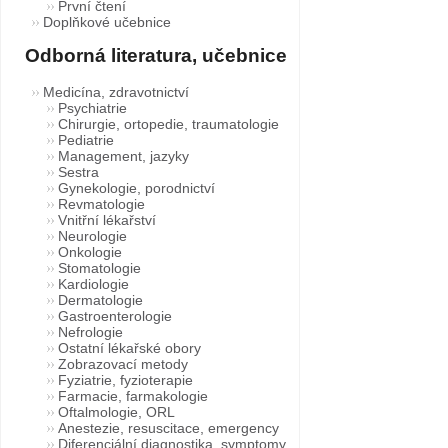
První čtení
Doplňkové učebnice
Odborná literatura, učebnice
Medicína, zdravotnictví
Psychiatrie
Chirurgie, ortopedie, traumatologie
Pediatrie
Management, jazyky
Sestra
Gynekologie, porodnictví
Revmatologie
Vnitřní lékařství
Neurologie
Onkologie
Stomatologie
Kardiologie
Dermatologie
Gastroenterologie
Nefrologie
Ostatní lékařské obory
Zobrazovací metody
Fyziatrie, fyzioterapie
Farmacie, farmakologie
Oftalmologie, ORL
Anestezie, resuscitace, emergency
Diferenciální diagnostika, symptomy