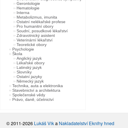
Gerontologie
Hematologie
Interna
Metabolizmus, imunita
Ostatní nelékařské profese
Pro humanitní obory
Soudní, posudkové lékařství
Zdravotnický asistent
Veterinární lékařství
Teoretické obory
Psychologie
Škola
Anglický jazyk
Lékařské obory
Latinský jazyk
Slovníky
Ostatní jazyky
Německý jazyk
Technika, auta a elektronika
Stavebnictví a architektura
Společenské vědy
Právo, daně, účetnictví
© 2011-2026
Lukáš Vik
a
Nakladatelství Eknihy hned