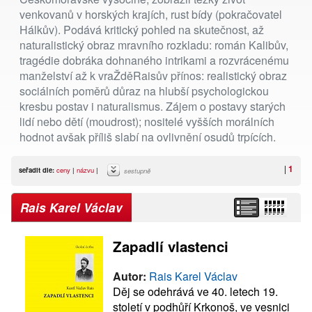
venkovanů v horských krajích, rust bídy (pokračovatel
Hálkův). Podává kritický pohled na skutečnost, až
naturalistický obraz mravního rozkladu: román Kalibův,
tragédie dobráka dohnaného intrikami a rozvrácenému
manželství až k vraŽděRaisův přínos: realistický obraz
sociálních poměrů důraz na hlubší psychologickou
kresbu postav i naturalismus. Zájem o postavy starých
lidí nebo dětí (moudrost); nositelé vyšších morálních
hodnot avšak příliš slabí na ovlivnění osudů trpících.
|
1
seřadit dle:
ceny
|
názvu
|
sestupně
Rais Karel Václav
Zapadlí vlastenci
Autor:
Rais Karel Václav
Děj se odehrává ve 40. letech 19.
století v podhůří Krkonoš, ve vesnici