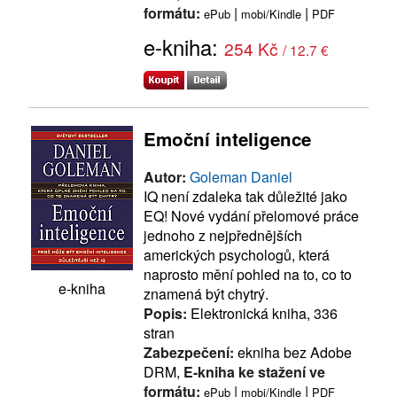
formátu:
|
|
ePub
mobi/Kindle
PDF
e-kniha:
254 Kč
/ 12.7 €
Emoční inteligence
Autor:
Goleman Daniel
IQ není zdaleka tak důležité jako
EQ! Nové vydání přelomové práce
jednoho z nejpřednějších
amerických psychologů, která
naprosto mění pohled na to, co to
e-kniha
znamená být chytrý.
Popis:
Elektronická kniha, 336
stran
Zabezpečení:
ekniha bez Adobe
DRM,
E-kniha ke stažení ve
formátu:
|
|
ePub
mobi/Kindle
PDF