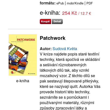
formátu:
|
|
ePub
mobi/Kindle
PDF
e-kniha:
254 Kč
/ 12.7 €
Patchwork
Autor:
Sudová Květa
V knize najdete popis staré textilní
techniky, která spočívá ve skládání
a sešívání různobarevných
látkových dílů tak, aby vznikl
mozaikový vzor. Z těchto dílů se
e-kniha
pak sestavují štepované přikrývky,
které se nazývají quilt. Autorka Vás
provede historií této techniky,
seznámíte se s pomůckami i
používanými materiály, různými
způsoby zpracování látky a