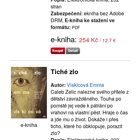
stran
Zabezpečení:
ekniha bez Adobe
DRM,
E-kniha ke stažení ve
formátu:
PDF
e-kniha:
254 Kč
/ 12.7 €
Tiché zlo
Autor:
Viskicová Emma
Caleb Zelic nalezne svého přítele z
dětství zavražděného. Touha po
pomstě jej vede k pátrání po
vrahovi na vlastní pěst. Hraje o čas
a jde mu o život. Dokáže i přes
e-kniha
ticho, které ho obklopuje, porazit
zlo?
Popis:
Elektronická kniha, 232