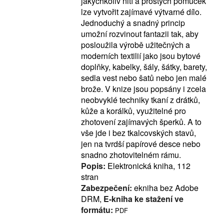
jakýchkoliv nití a prostých pomůcek
lze vytvořit zajímavé výtvarné dílo.
Jednoduchý a snadný princip
umožní rozvinout fantazii tak, aby
posloužila výrobě užitečných a
moderních textilií jako jsou bytové
doplňky, kabelky, šály, šátky, barety,
sedla vest nebo šatů nebo jen malé
brože. V knize jsou popsány i zcela
neobvyklé techniky tkaní z drátků,
kůže a korálků, využitelné pro
zhotovení zajímavých šperků. A to
vše jde i bez tkalcovských stavů,
jen na tvrdší papírové desce nebo
snadno zhotovitelném rámu.
Popis:
Elektronická kniha, 112
stran
Zabezpečení:
ekniha bez Adobe
DRM,
E-kniha ke stažení ve
formátu:
PDF