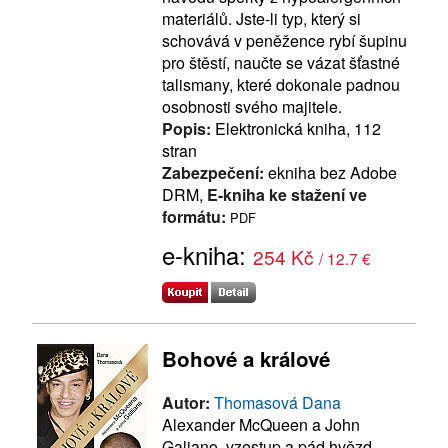
materiálů. Jste-li typ, který si
schovává v peněžence rybí šupinu
pro štěstí, naučte se vázat šťastné
talismany, které dokonale padnou
osobnosti svého majitele.
Popis:
Elektronická kniha, 112
stran
Zabezpečení:
ekniha bez Adobe
DRM,
E-kniha ke stažení ve
formátu:
PDF
e-kniha:
254 Kč
/ 12.7 €
Bohové a králové
Autor:
Thomasová Dana
Alexander McQueen a John
Galiano, vzestup a pád hvězd