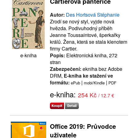
Cartierova panteřice
Autor:
Des Hortsová Stéphanie
Zrodí se nový styl, vyjde nová
hvězda. Podivuhodný příběh
Jeanne Toussaintové, šperkařky
králů. Žena, která se stala klenotem
firmy Cartier.
Popis:
Elektronická kniha, 272
e-kniha
stran
Zabezpečení:
ekniha bez Adobe
DRM,
E-kniha ke stažení ve
formátu:
|
|
ePub
mobi/Kindle
PDF
e-kniha:
254 Kč
/ 12.7 €
Office 2019: Průvodce
uživatele