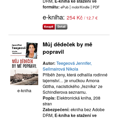
DRM,
E-kniha ke stažení ve
formátu:
|
|
ePub
mobi/Kindle
PDF
e-kniha:
254 Kč
/ 12.7 €
Můj dědeček by mě
popravil
Autor:
Teegeová Jennifer,
Sellmairová Nikola
Příběh ženy, která odhalila rodinné
tajemství… je vnučkou Amona
Götha, nacistického „řezníka“ ze
e-kniha
Schindlerova seznamu.
Popis:
Elektronická kniha, 208
stran
Zabezpečení:
ekniha bez Adobe
DRM,
E-kniha ke stažení ve