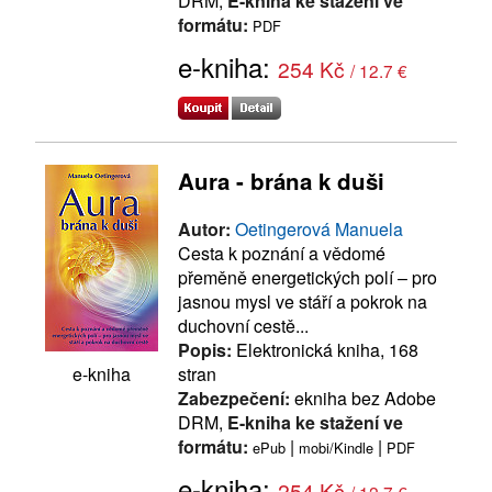
DRM,
E-kniha ke stažení ve
formátu:
PDF
e-kniha:
254 Kč
/ 12.7 €
Aura - brána k duši
Autor:
Oetingerová Manuela
Cesta k poznání a vědomé
přeměně energetických polí – pro
jasnou mysl ve stáří a pokrok na
duchovní cestě...
Popis:
Elektronická kniha, 168
stran
e-kniha
Zabezpečení:
ekniha bez Adobe
DRM,
E-kniha ke stažení ve
formátu:
|
|
ePub
mobi/Kindle
PDF
e-kniha:
254 Kč
/ 12.7 €