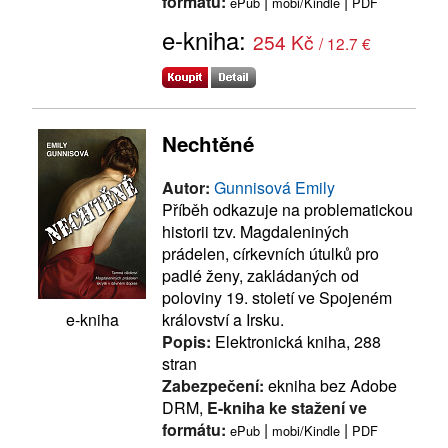
formátu:
|
|
ePub
mobi/Kindle
PDF
e-kniha:
254 Kč
/ 12.7 €
Nechtěné
Autor:
Gunnisová Emily
Příběh odkazuje na problematickou
historii tzv. Magdaleniných
prádelen, církevních útulků pro
padlé ženy, zakládaných od
poloviny 19. století ve Spojeném
království a Irsku.
e-kniha
Popis:
Elektronická kniha, 288
stran
Zabezpečení:
ekniha bez Adobe
DRM,
E-kniha ke stažení ve
formátu:
|
|
ePub
mobi/Kindle
PDF