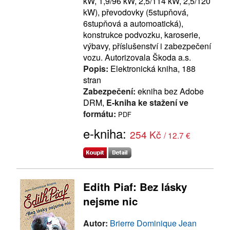
kW, 1,9/96 kW, 2,5/114 kW, 2,5/120
kW), převodovky (5stupňová,
6stupňová a automoatická),
konstrukce podvozku, karoserie,
výbavy, příslušenství i zabezpečení
vozu. Autorizovala Škoda a.s.
Popis:
Elektronická kniha, 188
stran
Zabezpečení:
ekniha bez Adobe
DRM,
E-kniha ke stažení ve
formátu:
PDF
e-kniha:
254 Kč
/ 12.7 €
Edith Piaf: Bez lásky
nejsme nic
Autor:
Brierre Dominique Jean