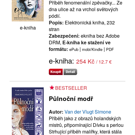
Příběh fenomenální zpěvačky... Ze
dna ulice až na vrchol světových
pódií.
Popis:
Elektronická kniha, 232
e-kniha
stran
Zabezpečení:
ekniha bez Adobe
DRM,
E-kniha ke stažení ve
formátu:
|
|
ePub
mobi/Kindle
PDF
e-kniha:
254 Kč
/ 12.7 €
BESTSELLER
Půlnoční modř
Autor:
Van der Vlugt Simone
Příběh jako z obrazů holandských
mistrů, připomínající Dívku s perlou
Strhující příběh malířky, která stála