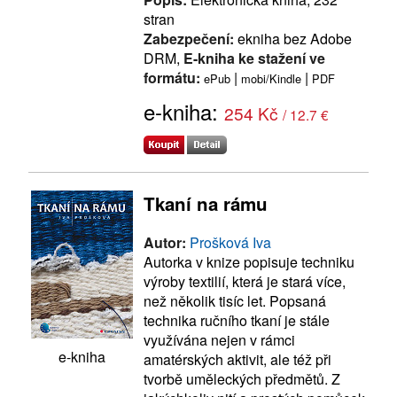
stran
Zabezpečení:
ekniha bez Adobe
DRM,
E-kniha ke stažení ve
formátu:
|
|
ePub
mobi/Kindle
PDF
e-kniha:
254 Kč
/ 12.7 €
Tkaní na rámu
Autor:
Prošková Iva
Autorka v knize popisuje techniku
výroby textilií, která je stará více,
než několik tisíc let. Popsaná
technika ručního tkaní je stále
využívána nejen v rámci
e-kniha
amatérských aktivit, ale též při
tvorbě uměleckých předmětů. Z