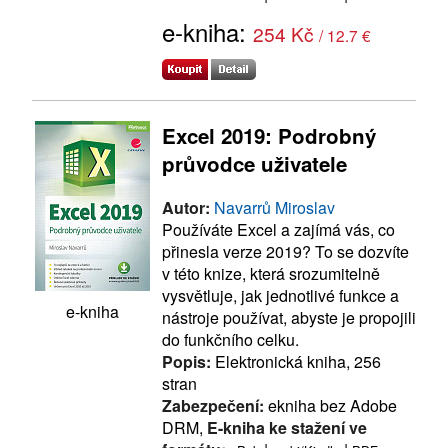
e-kniha:
254 Kč
/ 12.7 €
Excel 2019: Podrobný
průvodce uživatele
Autor:
Navarrů Miroslav
Používáte Excel a zajímá vás, co
přinesla verze 2019? To se dozvíte
v této knize, která srozumitelně
vysvětluje, jak jednotlivé funkce a
e-kniha
nástroje používat, abyste je propojili
do funkčního celku.
Popis:
Elektronická kniha, 256
stran
Zabezpečení:
ekniha bez Adobe
DRM,
E-kniha ke stažení ve