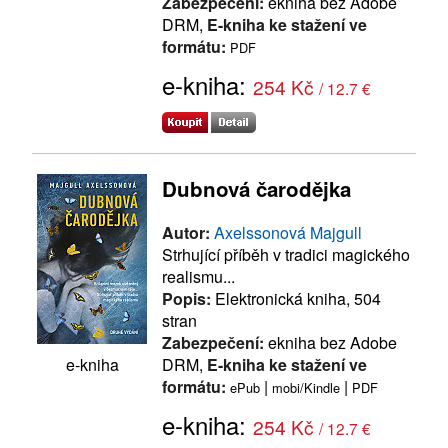
Zabezpečení:
ekniha bez Adobe
DRM,
E-kniha ke stažení ve
formátu:
PDF
e-kniha:
254 Kč
/ 12.7 €
Dubnová čarodějka
Autor:
Axelssonová Majgull
Strhující příběh v tradici magického
realismu...
Popis:
Elektronická kniha, 504
stran
Zabezpečení:
ekniha bez Adobe
DRM,
E-kniha ke stažení ve
e-kniha
formátu:
|
|
ePub
mobi/Kindle
PDF
e-kniha:
254 Kč
/ 12.7 €