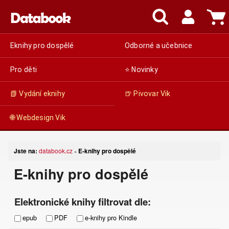
Eknihy pro dospělé
Odborné a učebnice
Pro děti
⭐ Novinky
📗 Vydání eknihy
🍺 Pivovar Vik
🌐 Webdesign Vik
Jste na:
databook.cz
E-knihy pro dospělé
»
E-knihy pro dospělé
Elektronické knihy filtrovat dle:
epub
PDF
e-knihy pro Kindle