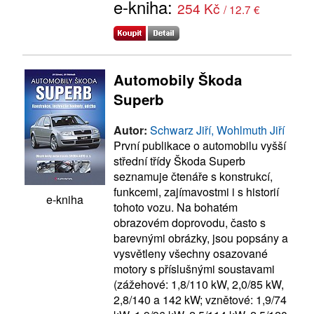
e-kniha:
254 Kč
/ 12.7 €
Automobily Škoda
Superb
Autor:
Schwarz Jiří, Wohlmuth Jiří
První publikace o automobilu vyšší
střední třídy Škoda Superb
seznamuje čtenáře s konstrukcí,
funkcemi, zajímavostmi i s historií
e-kniha
tohoto vozu. Na bohatém
obrazovém doprovodu, často s
barevnými obrázky, jsou popsány a
vysvětleny všechny osazované
motory s příslušnými soustavami
(zážehové: 1,8/110 kW, 2,0/85 kW,
2,8/140 a 142 kW; vznětové: 1,9/74