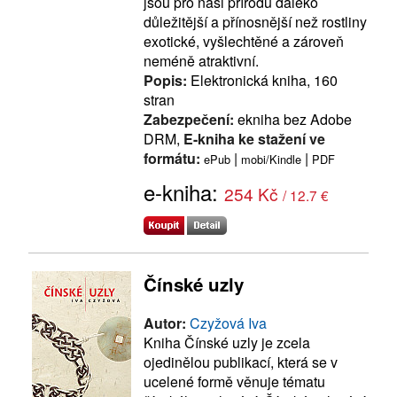
jsou pro naši přírodu daleko
důležitější a přínosnější než rostliny
exotické, vyšlechtěné a zároveň
neméně atraktivní.
Popis:
Elektronická kniha, 160
stran
Zabezpečení:
ekniha bez Adobe
DRM,
E-kniha ke stažení ve
formátu:
|
|
ePub
mobi/Kindle
PDF
e-kniha:
254 Kč
/ 12.7 €
Čínské uzly
Autor:
Czyžová Iva
Kniha Čínské uzly je zcela
ojedinělou publikací, která se v
ucelené formě věnuje tématu