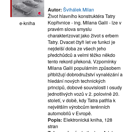
Autor:
Švihálek Milan
Život hlavního konstruktéra Tatry
Kopřivnice - ing. Milana Galii - lze v
e-kniha
pravém slova smyslu
charakterizovat jako život s erbem
Tatry. Dvacet čtyři let ve funkci je
nejdelší doba ze všech jeho
předchůdců a velmi těžko někdo
tento rekord překoná. Vzpomínky
Milana Galii populárním způsobem
přibližují dobrodružství vynalézání a
hledání nových technických
principů, dobové souvislosti i osudy
jednotlivých vozů v 2. polovině 20.
století, v době, kdy Tatra patřila k
největším výrobcům terénních
automobilů v Evropě.
Popis:
Elektronická kniha, 128
stran