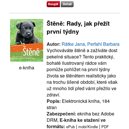
Štěně: Rady, jak přežít
první týdny
Autor:
Rätke Jana, Perfahl Barbara
Vychováváte štěně a zažíváte dost
pekelné situace? Tento praktický,
bohatě ilustrovaný rádce vám
e-kniha
pomůže pohlížet na první týdny
života se štěnětem realisticky jako
na trochu šílené období, které však
už mnoho lidí před vámi přežilo ve
zdraví.
Popis:
Elektronická kniha, 184
stran
Zabezpečení:
ekniha bez Adobe
DRM,
E-kniha ke stažení ve
formátu:
|
|
ePub
mobi/Kindle
PDF