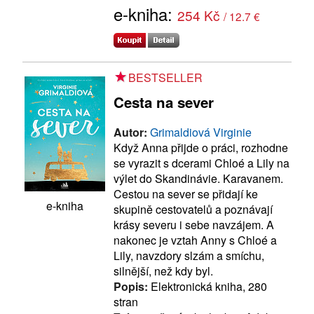
e-kniha:
254 Kč
/ 12.7 €
BESTSELLER
Cesta na sever
Autor:
Grimaldiová Virginie
Když Anna přijde o práci, rozhodne
se vyrazit s dcerami Chloé a Lily na
výlet do Skandinávie. Karavanem.
Cestou na sever se přidají ke
e-kniha
skupině cestovatelů a poznávají
krásy severu i sebe navzájem. A
nakonec je vztah Anny s Chloé a
Lily, navzdory slzám a smíchu,
silnější, než kdy byl.
Popis:
Elektronická kniha, 280
stran