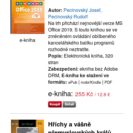
Autor:
Pecinovský Josef,
Pecinovský Rudolf
Na trh přichází nejnovější verze MS
Office 2019. S touto knihou se ve
změněném ovládání oblíbeného
e-kniha
kancelářského balíku programů
rozhodně neztratíte.
Popis:
Elektronická kniha, 320
stran
Zabezpečení:
ekniha bez Adobe
DRM,
E-kniha ke stažení ve
formátu:
|
|
ePub
mobi/Kindle
PDF
e-kniha:
255 Kč
/ 12.8 €
Hříchy a vášně
přemyslovských králů