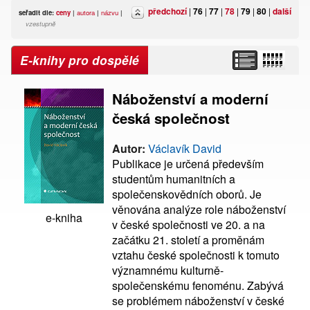
předchozí
|
76
|
77
|
78
|
79
|
80
|
další
seřadit dle:
ceny
|
autora
|
názvu
|
vzestupně
E-knihy pro dospělé
Náboženství a moderní
česká společnost
Autor:
Václavík David
Publikace je určená především
studentům humanitních a
společenskovědních oborů. Je
věnována analýze role náboženství
e-kniha
v české společnosti ve 20. a na
začátku 21. století a proměnám
vztahu české společnosti k tomuto
významnému kulturně-
společenskému fenoménu. Zabývá
se problémem náboženství v české