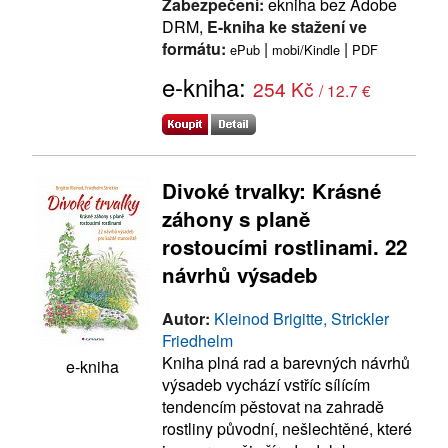
Zabezpečení:
ekniha bez Adobe
DRM,
E-kniha ke stažení ve
formátu:
|
|
ePub
mobi/Kindle
PDF
e-kniha:
254 Kč
/ 12.7 €
Divoké trvalky: Krásné
záhony s planě
rostoucími rostlinami. 22
návrhů výsadeb
Autor:
Kleinod Brigitte, Strickler
Friedhelm
Kniha plná rad a barevných návrhů
e-kniha
výsadeb vychází vstříc sílícím
tendencím pěstovat na zahradě
rostliny původní, nešlechtěné, které