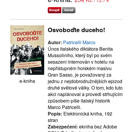
Osvoboďte duceho!
Autor:
Patricelli Marco
Únos italského diktátora Benita
Mussoliniho, který byl po svém
sesazení internován v hotelu na
nepřístupném horském masivu
Gran Sasso, je považovaný za
e-kniha
jednu z nejdobrodružnějších epizod
druhé světové války. O tom, kdo tuto
akci naplánoval a provedl strhujícím
způsobem píše italský historik
Marco Patricelli.
Popis:
Elektronická kniha, 192
stran
Zabezpečení:
ekniha bez Adobe