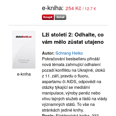
e-kniha:
254 Kč
/ 12.7 €
Lži století 2: Odhalte, co
vám mělo zůstat utajeno
Autor:
Schrang Heiko
Pokračování bestselleru přináší
nová témata zahrnující odhalení
pozadí konfliktu na Ukrajině, útoků
e-kniha
z 11. září, pravdu o fluoru,
aspartamu či AIDS, odpovědi na
otázky týkající se mediální
manipulace, výroby peněz nebo
vlivu tajných služeb a řádů na vlády
významných států. To vše na
stránkách jediné knihy.
Popis:
Elektronická kniha, 232