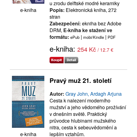
u zrodu delftské modré keramiky
Popis:
Elektronická kniha, 272
e-kniha
stran
Zabezpečení:
ekniha bez Adobe
DRM,
E-kniha ke stažení ve
formátu:
|
|
ePub
mobi/Kindle
PDF
e-kniha:
254 Kč
/ 12.7 €
Pravý muž 21. století
Autor:
Gray John, Ardagh Arjuna
Cesta k nalezení moderního
mužství a jeho vědomého prožívání
v dnešním světě. Praktický
průvodce hlubinami mužského
nitra, cesta k sebeuvědomění a
lepším vztahům.
e-kniha