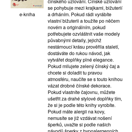
čínského uzlování. Čínské uzlování
se pohybuje mezi krajkami, bižuterií
a drháním. Pokud rádi vyrábíte
e-kniha
vlastní bižuterii a toužíte po něčem
novém a originálním, pokud
potřebujete ozvláštnit vaše modely
půvabnými detaily, jejichž
nestárnoucí krásu prověřila staletí,
dostáváte do rukou návod, jak
vytvářet doplňky plné elegance.
Pokud milujete zelený čínský čaj a
chcete si doladit tu pravou
atmosféru, naučíte se s touto knihou
vázat drobné čínské dekorace.
Pokud vlastníte čajovnu, můžete
ušetřit za drahé stylové doplňky tím,
že si je podle této knihy vyrobíte.
Pokud máte alergii na kovy,
nemusíte se již vzdávat nošení
šperků, uvažte si podle našich
návodů šperky z hypoalergenních