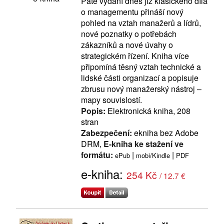
Páté vydání dnes již klasického díla
o managementu přináší nový
pohled na vztah manažerů a lídrů,
nové poznatky o potřebách
zákazníků a nové úvahy o
strategickém řízení. Kniha více
připomíná těsný vztah technické a
lidské části organizací a popisuje
zbrusu nový manažerský nástroj –
mapy souvislostí.
Popis:
Elektronická kniha, 208
stran
Zabezpečení:
ekniha bez Adobe
DRM,
E-kniha ke stažení ve
formátu:
|
|
ePub
mobi/Kindle
PDF
e-kniha:
254 Kč
/ 12.7 €