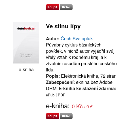
Ve stínu lípy
Autor:
Čech Svatopluk
Půvabný cyklus básnických
povídek, v nichž autor vyjádřil svůj
vřelý vztah k rodnému kraji a k
životním osudům prostého českého
e-kniha
lidu.
Popis:
Elektronická kniha, 72 stran
Zabezpečení:
ekniha bez Adobe
DRM,
E-kniha ke stažení zdarma:
|
ePub
PDF
e-kniha:
0 Kč
/ 0 €