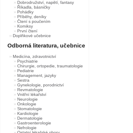
Dobrodružství, napětí, fantasy
Říkadla, básničky
Pohádky
Příběhy, deníky
Čtení s poučením
Komiksy
První čtení
Doplňkové učebnice
Odborná literatura, učebnice
Medicína, zdravotnictví
Psychiatrie
Chirurgie, ortopedie, traumatologie
Pediatrie
Management, jazyky
Sestra
Gynekologie, porodnictví
Revmatologie
Vnitřní lékařství
Neurologie
Onkologie
Stomatologie
Kardiologie
Dermatologie
Gastroenterologie
Nefrologie
Ostatní lékařské obory