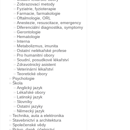
Zobrazovací metody
Fyziatrie, fyzioterapie
Farmacie, farmakologie
Oftalmologie, ORL
Anestezie, resuscitace, emergency
Diferenciální diagnostika, symptomy
Gerontologie
Hematologie
Interna
Metabolizmus, imunita
Ostatní nelékařské profese
Pro humanitní obory
Soudní, posudkové lékařství
Zdravotnický asistent
Veterinární lékařství
Teoretické obory
Psychologie
Škola
Anglický jazyk
Lékařské obory
Latinský jazyk
Slovníky
Ostatní jazyky
Německý jazyk
Technika, auta a elektronika
Stavebnictví a architektura
Společenské vědy
Právo, daně, účetnictví