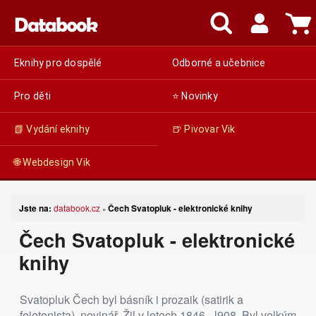
Eknihy pro dospělé
Odborné a učebnice
Pro děti
⭐ Novinky
📗 Vydání eknihy
🍺 Pivovar Vik
🌐 Webdesign Vik
Jste na:
databook.cz
Čech Svatopluk - elektronické knihy
»
Čech Svatopluk - elektronické
knihy
Svatopluk Čech byl básník i prozaik (satirik a
fejetonista), novinář. Žil v letech 1846 - l908. Byl velkým