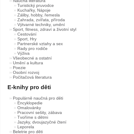
Naučná literatura
Turistický pruvodce
Kuchařky, Nápoje
Záliby, hobby, řemesla
Zahrada, zvířata, příroda
Výtvarné techniky, umění
Sport, fitness, zdraví a životní styl
Cestování
Sport, Hry
Partnerské vztahy a sex
Rady pro rodiče
Výživa
Všeobecné a ostatní
Umění a kultura
Poezie
Osobní rozvoj
Počítačová literatura
E-knihy pro děti
Populárně naučná pro děti
Encyklopedie
Omalovánky
Pracovní sešity, zábava
Tvoříme s dětmi
Jazyky, dvoujazyčné čtení
Leporela
Beletrie pro děti