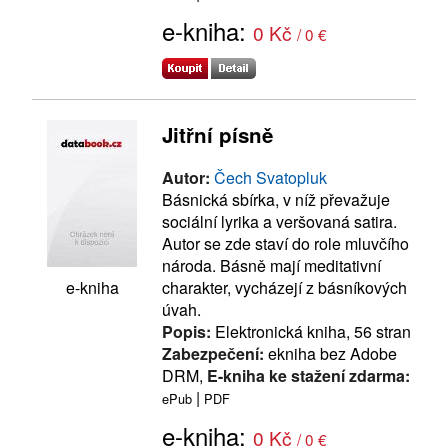
e-kniha:
0 Kč
/ 0 €
Jitřní písně
Autor:
Čech Svatopluk
Básnická sbírka, v níž převažuje
sociální lyrika a veršovaná satira.
Autor se zde staví do role mluvčího
národa. Básně mají meditativní
e-kniha
charakter, vycházejí z básníkových
úvah.
Popis:
Elektronická kniha, 56 stran
Zabezpečení:
ekniha bez Adobe
DRM,
E-kniha ke stažení zdarma:
|
ePub
PDF
e-kniha:
0 Kč
/ 0 €