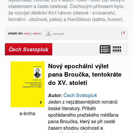
vlastencem a často cestoval. Čechovým přínosem bylo,
že rozvíjel dědictví Ko11árovo (ideové - s1ovanství,
formální - útočnost, patos) a Havlíčkovo (satira, humor).
|
1
seřadit dle:
ceny
|
názvu
|
sestupně
Čech Svatopluk
Nový epochální výlet
pana Broučka, tentokráte
do XV. století
Autor:
Čech Svatopluk
Jeden z nejzábavnějších románů
české literatury. Příběh
e-kniha
spořádaného pražského měšťana
pana Broučka, který se při cestě
časem shodou okolností a