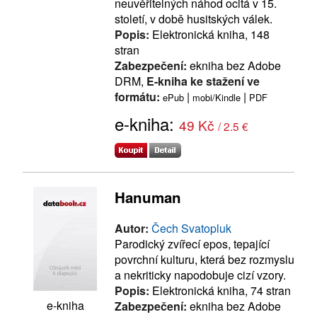
neuvěřitelných náhod ocitá v 15.
století, v době husitských válek.
Popis:
Elektronická kniha, 148
stran
Zabezpečení:
ekniha bez Adobe
DRM,
E-kniha ke stažení ve
formátu:
|
|
ePub
mobi/Kindle
PDF
e-kniha:
49 Kč
/ 2.5 €
Hanuman
Autor:
Čech Svatopluk
Parodický zvířecí epos, tepající
povrchní kulturu, která bez rozmyslu
a nekriticky napodobuje cizí vzory.
Popis:
Elektronická kniha, 74 stran
e-kniha
Zabezpečení:
ekniha bez Adobe