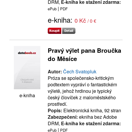
DRM,
E-kniha ke stažení zdarma:
|
ePub
PDF
e-kniha:
0 Kč
/ 0 €
Pravý výlet pana Broučka
do Měsíce
Autor:
Čech Svatopluk
Próza se společensko-kritickým
podtextem vypráví o fantastickém
výletě, jehož hrdinou je typický
e-kniha
český človíček z maloměstského
prostředí.
Popis:
Elektronická kniha, 92 stran
Zabezpečení:
ekniha bez Adobe
DRM,
E-kniha ke stažení zdarma:
|
ePub
PDF