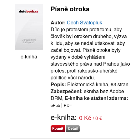
Písně otroka
Autor:
Čech Svatopluk
Dílo je protestem proti tomu, aby
člověk byl otrokem druhého, výzva
k lidu, aby se nedal utiskovat, aby
začal bojovat. Písně otroka byly
e-kniha
vydány v době vyhlášení
stavovského práva nad Prahou jako
protest proti rakousko-uherské
politice vůči národu.
Popis:
Elektronická kniha, 63 stran
Zabezpečení:
ekniha bez Adobe
DRM,
E-kniha ke stažení zdarma:
|
ePub
PDF
e-kniha:
0 Kč
/ 0 €