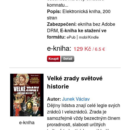
komnatu...
Popis:
Elektronická kniha, 200
stran
Zabezpečení:
ekniha bez Adobe
DRM,
E-kniha ke stažení ve
formátu:
|
ePub
mobi/Kindle
e-kniha:
129 Kč
/ 6.5 €
Velké zrady světové
historie
Autor:
Junek Václav
Dějiny lidstva znají celé legie svých
zrádců i velezrádců. Zrada je
samozřejmě vždy bezectným činem
e-kniha
proradnosti, slabosti určitých