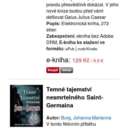
pravdu přesvědčivě dokázal. V jeho
nové knize budou před vámi
defilovat Gaius Julius Caesar
Popis:
Elektronická kniha, 272
stran
Zabezpečení:
ekniha bez Adobe
DRM,
E-kniha ke stažení ve
formátu:
|
ePub
mobi/Kindle
e-kniha:
129 Kč
/ 6.5 €
Temné tajemství
nesmrtelného Saint-
Germaina
Autor:
Burg, Johanna Marianna
V tomto fiktivním příběhu