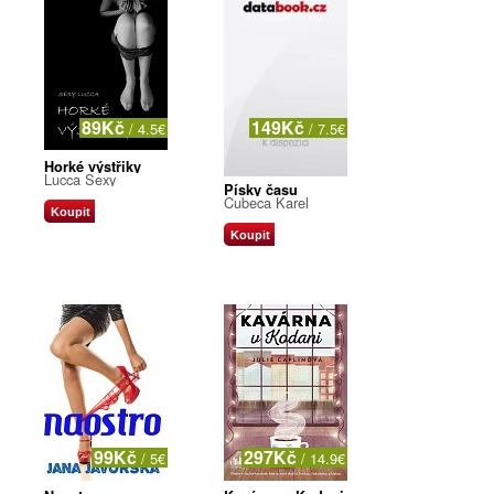
89Kč
149Kč
/ 4.5€
/ 7.5€
Horké výstřiky
Lucca Sexy
Písky času
Cubeca Karel
Koupit
Koupit
99Kč
297Kč
/ 5€
/ 14.9€