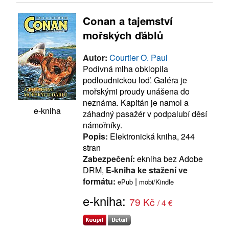
Conan a tajemství
mořských ďáblů
Autor:
Courtier O. Paul
Podivná mlha obklopila
podloudnickou loď. Galéra je
mořskými proudy unášena do
neznáma. Kapitán je namol a
e-kniha
záhadný pasažér v podpalubí děsí
námořníky.
Popis:
Elektronická kniha, 244
stran
Zabezpečení:
ekniha bez Adobe
DRM,
E-kniha ke stažení ve
formátu:
|
ePub
mobi/Kindle
e-kniha:
79 Kč
/ 4 €