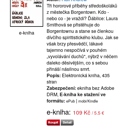
Tři hororové příběhy středoškoláků
z městečka Borgentown. Kdo -
nebo co - je vraždí? Ďáblice: Laura
Smithová se přistěhuje do
Borgentownu a stane se členkou
e-kniha
dívčího spiritistického klubu. Jak se
však brzy přesvědčí, lákavé
tajemno nespočívá v pouhém
„vyvolávání duchů", nýbrž v něčem
daleko děsivějším, co s sebou
přináší násilnou smrt.
Popis:
Elektronická kniha, 435
stran
Zabezpečení:
ekniha bez Adobe
DRM,
E-kniha ke stažení ve
formátu:
|
ePub
mobi/Kindle
e-kniha:
109 Kč
/ 5.5 €