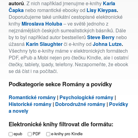
autorů
. Z nich například jmenujme e-knihy
Karla
Čapka
nebo romantické ebooky od
Lisy Kleypas
.
Doporučujeme také unikátní cestopisné elektronické
knihy
Miroslava Holuba
– ve světě jednoho z
nejznámějších českých surrealistických básníků. Dále
by to byl například autor bestsellerů
Steve Berry
nebo
úžasná
Karin Slaughter
či e-knihy od
Johna Lutze
.
Všechny tyto e-knihy máme v elektronických formátech
PDF, ePub a Mobi nejen pro čtečku Kindle, ale i ostatní
čtečky, tablety, ipady, telefony. Nezapomeňte, že ebook
se dá číst i na počítači.
Podkategorie sekce Romány a povídky
Romantické romány
|
Psychologické romány
|
Historické romány
|
Dobrodružné romány
|
Povídky
a novely
Elektronické knihy filtrovat dle formátu:
epub
PDF
e-knihy pro Kindle