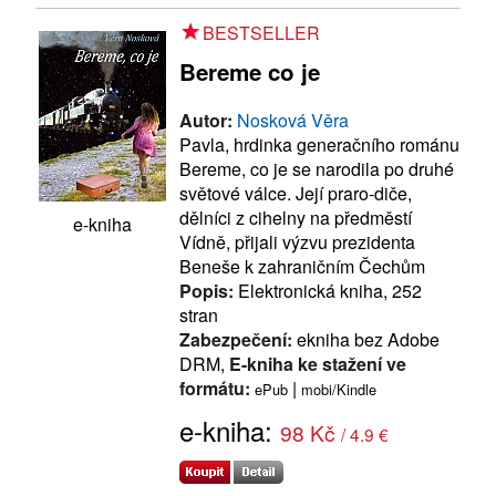
BESTSELLER
Bereme co je
Autor:
Nosková Věra
Pavla, hrdinka generačního románu
Bereme, co je se narodila po druhé
světové válce. Její praro-diče,
dělníci z cihelny na předměstí
e-kniha
Vídně, přijali výzvu prezidenta
Beneše k zahraničním Čechům
Popis:
Elektronická kniha, 252
stran
Zabezpečení:
ekniha bez Adobe
DRM,
E-kniha ke stažení ve
formátu:
|
ePub
mobi/Kindle
e-kniha:
98 Kč
/ 4.9 €