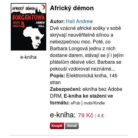
Africký démon
Autor:
Hall Andrew
Dvě vzácné africké sošky v sobě
skrývají neuvěřitelně silnou a
nebezpečnou moc. Poté, co
Barbara Longová jednu z nich
dostane darem, stávají se jí i jejím
e-kniha
přátelům děsivé věci. Barbara se
pokouší vzdorovat neznámé...
Popis:
Elektronická kniha, 145
stran
Zabezpečení:
ekniha bez Adobe
DRM,
E-kniha ke stažení ve
formátu:
|
ePub
mobi/Kindle
e-kniha:
79 Kč
/ 4 €