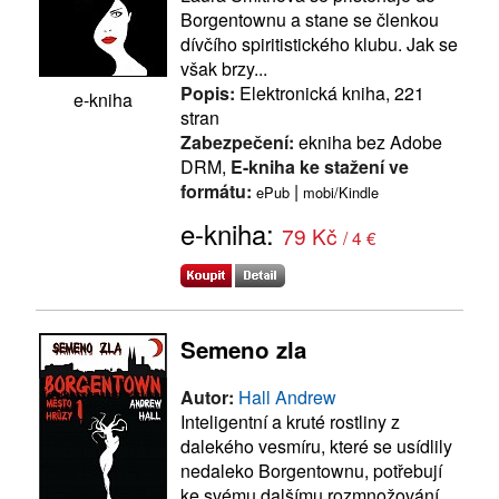
Borgentownu a stane se členkou
dívčího spiritistického klubu. Jak se
však brzy...
Popis:
Elektronická kniha, 221
e-kniha
stran
Zabezpečení:
ekniha bez Adobe
DRM,
E-kniha ke stažení ve
formátu:
|
ePub
mobi/Kindle
e-kniha:
79 Kč
/ 4 €
Semeno zla
Autor:
Hall Andrew
Inteligentní a kruté rostliny z
dalekého vesmíru, které se usídlily
nedaleko Borgentownu, potřebují
ke svému dalšímu rozmnožování