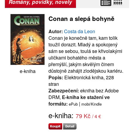
Romány, povídky, novely
Conan a slepá bohyně
Autor:
Costa da Leon
Conan je konečně tam, kam tolik
toužil dorazit. Mladý a spokojený
sám se sebou, toulá se křivolakými
uličkami bohatého města a
přemýšlí, jakým skvělým činem
důstojně zahájit zlodějskou kariéru.
e-kniha
Popis:
Elektronická kniha, 228
stran
Zabezpečení:
ekniha bez Adobe
DRM,
E-kniha ke stažení ve
formátu:
|
ePub
mobi/Kindle
e-kniha:
79 Kč
/ 4 €