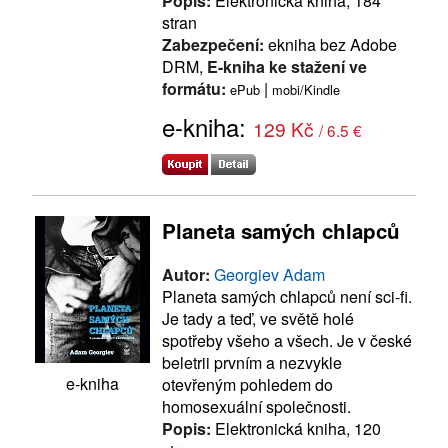
Popis:
Elektronická kniha, 184
stran
Zabezpečení:
ekniha bez Adobe
DRM,
E-kniha ke stažení ve
formátu:
|
ePub
mobi/Kindle
e-kniha:
129 Kč
/ 6.5 €
Planeta samých chlapců
Autor:
Georgiev Adam
Planeta samých chlapců není sci-fi.
Je tady a teď, ve světě holé
spotřeby všeho a všech. Je v české
beletrii prvním a nezvykle
e-kniha
otevřeným pohledem do
homosexuální společnosti.
Popis:
Elektronická kniha, 120