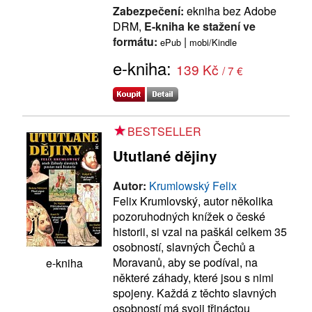
Zabezpečení:
ekniha bez Adobe
DRM,
E-kniha ke stažení ve
formátu:
|
ePub
mobi/Kindle
e-kniha:
139 Kč
/ 7 €
BESTSELLER
Ututlané dějiny
Autor:
Krumlowský Felix
Felix Krumlovský, autor několika
pozoruhodných knížek o české
historii, si vzal na paškál celkem 35
osobností, slavných Čechů a
Moravanů, aby se podíval, na
e-kniha
některé záhady, které jsou s nimi
spojeny. Každá z těchto slavných
osobností má svoji třináctou