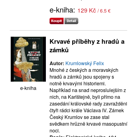
e-kniha:
129 Kč
/ 6.5 €
Krvavé příběhy z hradů a
zámků
Autor:
Krumlowský Felix
Mnohé z českých a moravských
hradů a zámků jsou spojeny s
notně krvavými historiemi.
e-kniha
Například na snad neproslulejším z
nich, na Karlštejně, byli přímo na
zasedání královské rady zavražděni
čtyři rádci krále Václava IV. Zámek
Český Krumlov se zase stal
svědkem hrůzně krvavé masopustní
noci.