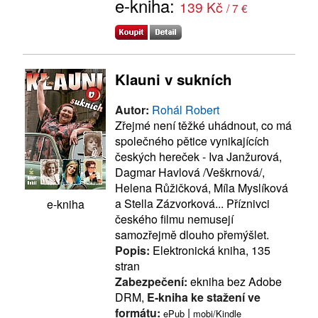
e-kniha:
139 Kč
/ 7 €
Klauni v sukních
Autor:
Rohál Robert
Zřejmé není těžké uhádnout, co má
společného pětice vynikajících
českých hereček - Iva Janžurová,
Dagmar Havlová /Veškrnová/,
Helena Růžičková, Míla Myslíková
a Stella Zázvorková... Příznivci
e-kniha
českého filmu nemusejí
samozřejmě dlouho přemýšlet.
Popis:
Elektronická kniha, 135
stran
Zabezpečení:
ekniha bez Adobe
DRM,
E-kniha ke stažení ve
formátu:
|
ePub
mobi/Kindle