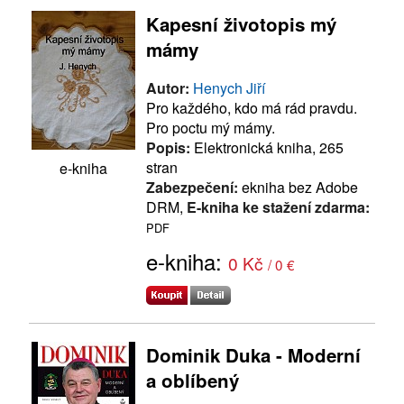
Kapesní životopis mý
mámy
Autor:
Henych Jiří
Pro každého, kdo má rád pravdu.
Pro poctu mý mámy.
Popis:
Elektronická kniha, 265
stran
e-kniha
Zabezpečení:
ekniha bez Adobe
DRM,
E-kniha ke stažení zdarma:
PDF
e-kniha:
0 Kč
/ 0 €
Dominik Duka - Moderní
a oblíbený