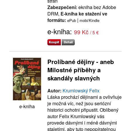
stran
Zabezpečení:
ekniha bez Adobe
DRM,
E-kniha ke stažení ve
formátu:
|
ePub
mobi/Kindle
e-kniha:
99 Kč
/ 5 €
Prolíbané dějiny - aneb
Milostné příběhy a
skandály slavných
Autor:
Krumlowský Felix
Láska prochází dějinami a ovlivňuje
je možná víc, než jsou seriózní
e-kniha
historici ochotni připustit. Oblíbený
autor Felix Krumlowský vás
provede dávnými i méně dávnými
staletími, aby tuto nepopíratelnou