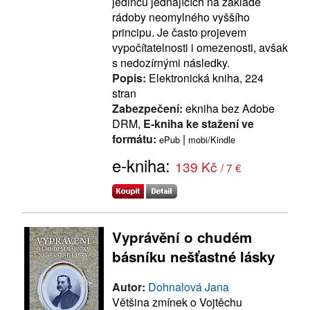
jedinců jednajících na základě
rádoby neomylného vyššího
principu. Je často projevem
vypočítatelnosti i omezenosti, avšak
s nedozírnými následky.
Popis:
Elektronická kniha, 224
stran
Zabezpečení:
ekniha bez Adobe
DRM,
E-kniha ke stažení ve
formátu:
|
ePub
mobi/Kindle
e-kniha:
139 Kč
/ 7 €
Vyprávění o chudém
básníku nešťastné lásky
Autor:
Dohnalová Jana
Většina zmínek o Vojtěchu