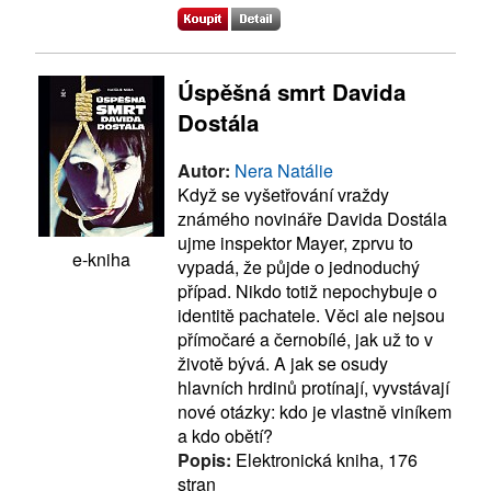
Úspěšná smrt Davida
Dostála
Autor:
Nera Natálie
Když se vyšetřování vraždy
známého novináře Davida Dostála
ujme inspektor Mayer, zprvu to
e-kniha
vypadá, že půjde o jednoduchý
případ. Nikdo totiž nepochybuje o
identitě pachatele. Věci ale nejsou
přímočaré a černobílé, jak už to v
životě bývá. A jak se osudy
hlavních hrdinů protínají, vyvstávají
nové otázky: kdo je vlastně viníkem
a kdo obětí?
Popis:
Elektronická kniha, 176
stran