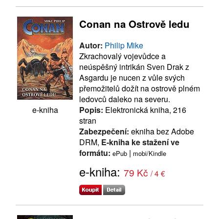
Conan na Ostrově ledu
Autor:
Philip Mike
Zkrachovalý vojevůdce a
neúspěšný intrikán Sven Drak z
Asgardu je nucen z vůle svých
přemožitelů dožít na ostrově plném
ledovců daleko na severu.
Popis:
Elektronická kniha, 216
e-kniha
stran
Zabezpečení:
ekniha bez Adobe
DRM,
E-kniha ke stažení ve
formátu:
|
ePub
mobi/Kindle
e-kniha:
79 Kč
/ 4 €