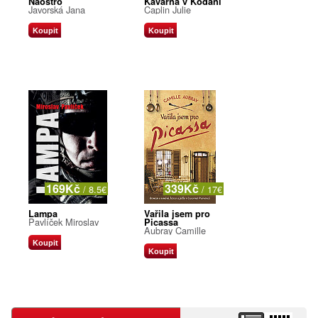
Naostro
Kavárna v Kodani
Javorská Jana
Caplin Julie
Koupit
Koupit
169Kč
339Kč
/ 8.5€
/ 17€
Lampa
Vařila jsem pro
Pavlíček Miroslav
Picassa
Aubray Camille
Koupit
Koupit