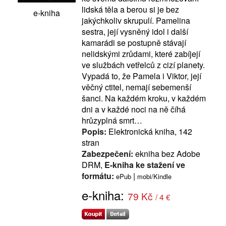
lidská těla a berou si je bez
e-kniha
jakýchkoliv skrupulí. Pamelina
sestra, její vysněný idol i další
kamarádi se postupně stávají
nelidskými zrůdami, které zabíjejí
ve službách vetřelců z cizí planety.
Vypadá to, že Pamela i Viktor, její
věčný ctitel, nemají sebemenší
šanci. Na každém kroku, v každém
dni a v každé noci na ně číhá
hrůzyplná smrt…
Popis:
Elektronická kniha, 142
stran
Zabezpečení:
ekniha bez Adobe
DRM,
E-kniha ke stažení ve
formátu:
|
ePub
mobi/Kindle
e-kniha:
79 Kč
/ 4 €