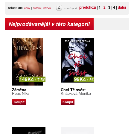
předchozí
|
1
|
2
|
3
|
4
|
další
seřadit dle:
ceny
|
autora
|
názvu
|
vzestupně
Nejprodávanější v této kategorii
149Kč
99Kč
/ 7.5€
/ 5€
Záměna
Chci Tě svést
Peas Nika
Knápková Monika
Koupit
Koupit