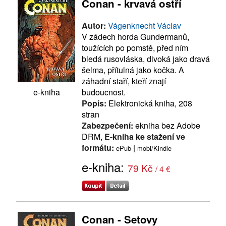
Conan - krvavá ostří
Autor:
Vágenknecht Václav
V zádech horda Gundermanů,
toužících po pomstě, před ním
bledá rusovláska, divoká jako dravá
šelma, přítulná jako kočka. A
záhadní staří, kteří znají
budoucnost.
e-kniha
Popis:
Elektronická kniha, 208
stran
Zabezpečení:
ekniha bez Adobe
DRM,
E-kniha ke stažení ve
formátu:
|
ePub
mobi/Kindle
e-kniha:
79 Kč
/ 4 €
Conan - Setovy