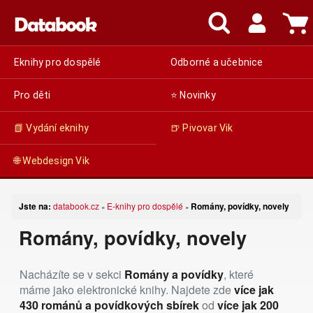
Eknihy pro dospělé
Odborné a učebnice
Pro děti
⭐ Novinky
📗 Vydání eknihy
🍺 Pivovar Vik
🌐 Webdesign Vik
Jste na:
databook.cz
E-knihy pro dospělé
Romány, povídky, novely
»
»
Romány, povídky, novely
Nacházíte se v sekci
Romány a povídky
, které
máme jako elektronické knihy. Najdete zde
více jak
430 románů a povídkových sbírek
od
více jak 200