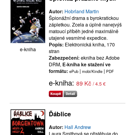
Autor:
Hobrland Martin
Špionážní drama s byrokratickou
zápletkou. Zcela a úplně nanejvýš
matoucí příběh jedné maximálně
utajené vesmírné expedice.
Popis:
Elektronická kniha, 170
e-kniha
stran
Zabezpečení:
ekniha bez Adobe
DRM,
E-kniha ke stažení ve
formátu:
|
|
ePub
mobi/Kindle
PDF
e-kniha:
89 Kč
/ 4.5 €
Ďáblice
Autor:
Hall Andrew
Laura Smithová se přistěhuje do