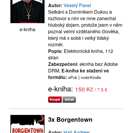
Autor:
Veselý Pavel
Setkání s Dominikem Dukou a
rozhovor s ním ve mne zanechal
hluboký dojem, protože jsem v něm
e-kniha
poznal velmi vzdělaného člověka,
který má v sobě i velký lidský
rozměr.
Popis:
Elektronická kniha, 112
stran
Zabezpečení:
ekniha bez Adobe
DRM,
E-kniha ke stažení ve
formátu:
|
ePub
mobi/Kindle
e-kniha:
150 Kč
/ 7.5 €
3x Borgentown
Autor:
Hall Andrew