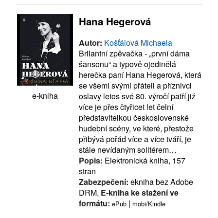
Hana Hegerová
Autor:
Košťálová Michaela
Brilantní zpěvačka - „první dáma
šansonu“ a typově ojedinělá
herečka paní Hana Hegerová, která
se všemi svými přáteli a příznivci
e-kniha
oslavy letos své 80. výročí patří již
více je přes čtyřicet let čelní
představitelkou československé
hudební scény, ve které, přestože
přibývá pořád více a více tváří, je
stále nevídaným solitérem…
Popis:
Elektronická kniha, 157
stran
Zabezpečení:
ekniha bez Adobe
DRM,
E-kniha ke stažení ve
formátu:
|
ePub
mobi/Kindle