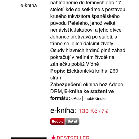
nahlédneme do temných dob 17.
e-kniha
století, kde se setkáme s postavou
krutého inkvizitora španělského
původu Peleleho, jehož velká
nenávist k Jakubovi a jeho dívce
Johance přetrvává po staletí, a
táhne se jejich dalšími životy.
Osudy hlavních hrdinů plné záhad
pokračují v reálném životě na
zámečku poblíž Vídně
Popis:
Elektronická kniha, 260
stran
Zabezpečení:
ekniha bez Adobe
DRM,
E-kniha ke stažení ve
formátu:
|
ePub
mobi/Kindle
e-kniha:
139 Kč
/ 7 €
BESTSELLER