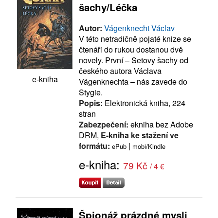
šachy/Léčka
Autor:
Vágenknecht Václav
V této netradičně pojaté knize se
čtenáři do rukou dostanou dvě
novely. První – Setovy šachy od
českého autora Václava
e-kniha
Vágenknechta – nás zavede do
Stygie.
Popis:
Elektronická kniha, 224
stran
Zabezpečení:
ekniha bez Adobe
DRM,
E-kniha ke stažení ve
formátu:
|
ePub
mobi/Kindle
e-kniha:
79 Kč
/ 4 €
Špionáž prázdné mysli