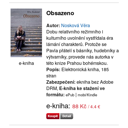
Obsazeno
Autor:
Nosková Věra
Dobu relativního režimního i
kulturního uvolnění vystřídala éra
lámání charakterů. Protože se
Pavla přátelí s básníky, hudebníky a
výtvarníky, provede nás autorka v
této knize Prahou bohémskou.
e-kniha
Popis:
Elektronická kniha, 185
stran
Zabezpečení:
ekniha bez Adobe
DRM,
E-kniha ke stažení ve
formátu:
|
ePub
mobi/Kindle
e-kniha:
88 Kč
/ 4.4 €