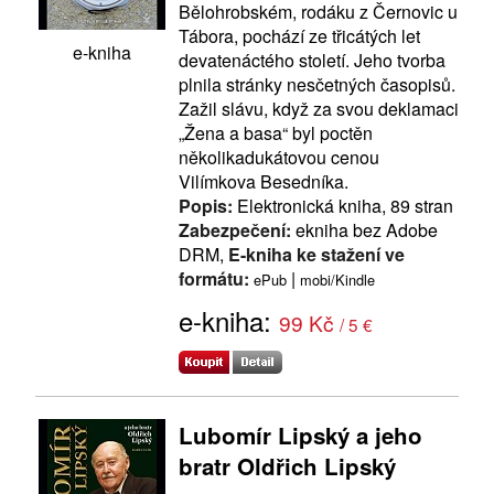
Bělohrobském, rodáku z Černovic u
Tábora, pochází ze třicátých let
e-kniha
devatenáctého století. Jeho tvorba
plnila stránky nesčetných časopisů.
Zažil slávu, když za svou deklamaci
„Žena a basa“ byl poctěn
několikadukátovou cenou
Vilímkova Besedníka.
Popis:
Elektronická kniha, 89 stran
Zabezpečení:
ekniha bez Adobe
DRM,
E-kniha ke stažení ve
formátu:
|
ePub
mobi/Kindle
e-kniha:
99 Kč
/ 5 €
Lubomír Lipský a jeho
bratr Oldřich Lipský