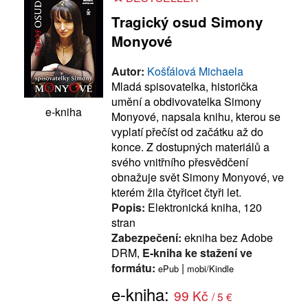
Tragický osud Simony
Monyové
Autor:
Košťálová Michaela
Mladá spisovatelka, historička
umění a obdivovatelka Simony
e-kniha
Monyové, napsala knihu, kterou se
vyplatí přečíst od začátku až do
konce. Z dostupných materiálů a
svého vnitřního přesvědčení
obnažuje svět Simony Monyové, ve
kterém žila čtyřicet čtyři let.
Popis:
Elektronická kniha, 120
stran
Zabezpečení:
ekniha bez Adobe
DRM,
E-kniha ke stažení ve
formátu:
|
ePub
mobi/Kindle
e-kniha:
99 Kč
/ 5 €