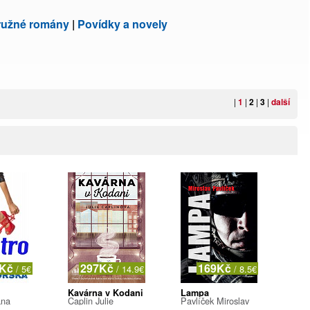
ružné romány
|
Povídky a novely
|
1
|
2
|
3
|
další
9Kč
297Kč
169Kč
/ 5€
/ 14.9€
/ 8.5€
Kavárna v Kodani
Lampa
ana
Caplin Julie
Pavlíček Miroslav