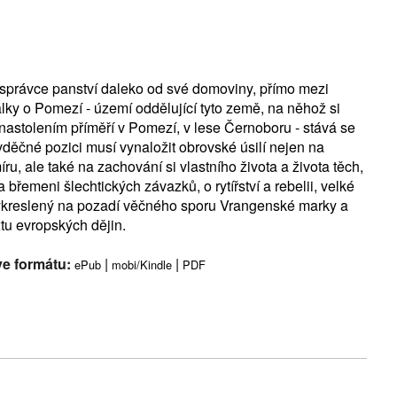
 správce panství daleko od své domoviny, přímo mezi
y o Pomezí - území oddělující tyto země, na něhož si
 nastolením příměří v Pomezí, v lese Černoboru - stává se
děčné pozici musí vynaložit obrovské úsilí nejen na
u, ale také na zachování si vlastního života a života těch,
řemeni šlechtických závazků, o rytířství a rebelii, velké
vykreslený na pozadí věčného sporu Vrangenské marky a
xtu evropských dějin.
ve formátu:
|
|
ePub
mobi/Kindle
PDF