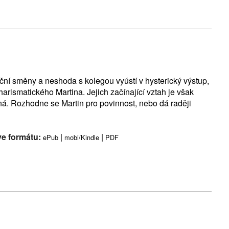
ční směny a neshoda s kolegou vyústí v hysterický výstup,
harismatického Martina. Jejich začínající vztah je však
tná. Rozhodne se Martin pro povinnost, nebo dá raději
ve formátu:
|
|
ePub
mobi/Kindle
PDF