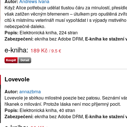
Autor:
Andrews Ivana
Když Alice potřebuje udělat tlustou čáru za minulostí, přesíd
však zatížen věcným břemenem – útulkem pro opuštěná zvířat
citů k místnímu veterináři musí vypořádat i s výpady mstivého
nebezpečně daleko.
Popis:
Elektronická kniha, 224 stran
Zabezpečení:
ekniha bez Adobe DRM,
E-kniha ke stažení 
e-kniha:
189 Kč
/ 9.5 €
Lovevole
Autor:
annazbrna
Lovevole je sbírkou milostné poezie bez patosu. Seznámí vá
říkanek o milování. Protože láska není moc příjemný pocit.
Popis:
Elektronická kniha, 40 stran
Zabezpečení:
ekniha bez Adobe DRM,
E-kniha ke stažení 