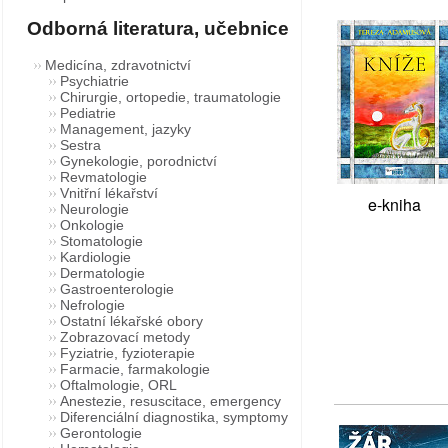
Odborná literatura, učebnice
Medicína, zdravotnictví
Psychiatrie
Chirurgie, ortopedie, traumatologie
Pediatrie
Management, jazyky
Sestra
Gynekologie, porodnictví
Revmatologie
Vnitřní lékařství
e-kniha
Neurologie
Onkologie
Stomatologie
Kardiologie
Dermatologie
Gastroenterologie
Nefrologie
Ostatní lékařské obory
Zobrazovací metody
Fyziatrie, fyzioterapie
Farmacie, farmakologie
Oftalmologie, ORL
Anestezie, resuscitace, emergency
Diferenciální diagnostika, symptomy
Gerontologie