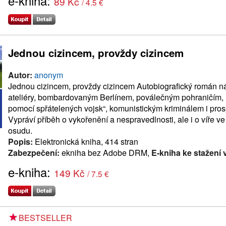
e-kniha:
89 Kč
/ 4.5 €
Jednou cizincem, provždy cizincem
Autor:
anonym
Jednou cizincem, provždy cizincem Autobiografický román ná
ateliéry, bombardovaným Berlínem, poválečným pohraničím
pomocí spřátelených vojsk“, komunistickým kriminálem i pros
Vypráví příběh o vykořenění a nespravedlnosti, ale i o víře ve
osudu.
Popis:
Elektronická kniha, 414 stran
Zabezpečení:
ekniha bez Adobe DRM,
E-kniha ke stažení 
e-kniha:
149 Kč
/ 7.5 €
BESTSELLER