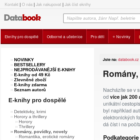
Kontakt
|
O nás
|
Jak nakupovat
|
Jak číst eknihy
Eknihy pro dospělé
Odborné a učebnice
Pro děti
⭐ Novinky
Jste na:
databook.cz
NOVINKY
BESTSELLERY
NEJPRODÁVANĚJŠÍ E-KNIHY
Romány, 
E-knihy od 49 Kč
Zlevněné zboží
E-knihy zdarma
Nacházíte se v 
Seznam autorů
od
více jak 200
E-knihy pro dospělé
unikátní cestopi
byl například aut
Detektivky, krimi
elektronických f
Horory a thrillery
Horory
dá číst i na počít
Thrillery
Romány, povídky, novely
Podkategorie
Romantika, erotické romány