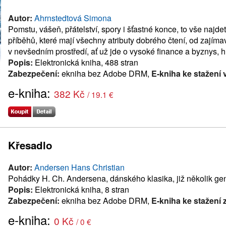
Autor:
Ahrnstedtová Simona
Pomstu, vášeň, přátelství, spory i šťastné konce, to vše najde
příběhů, které mají všechny atributy dobrého čtení, od zajíma
v nevšedním prostředí, ať už jde o vysoké finance a byznys, 
Popis:
Elektronická kniha, 488 stran
Zabezpečení:
ekniha bez Adobe DRM,
E-kniha ke stažení 
e-kniha:
382 Kč
/ 19.1 €
Křesadlo
Autor:
Andersen Hans Christian
Pohádky H. Ch. Andersena, dánského klasika, již několik ge
Popis:
Elektronická kniha, 8 stran
Zabezpečení:
ekniha bez Adobe DRM,
E-kniha ke stažení
e-kniha:
0 Kč
/ 0 €