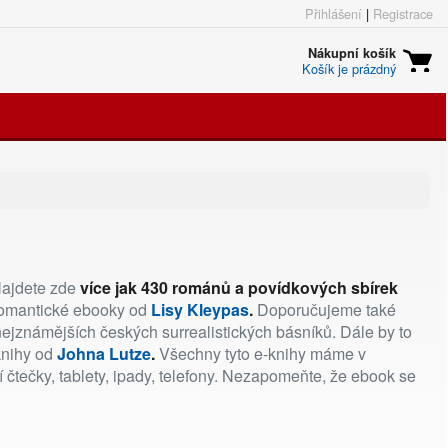
Přihlášení
|
Registrace
Nákupní košík
Košík je prázdný
 Najdete zde
více jak 430 románů a povídkových sbírek
omantické ebooky od
Lisy Kleypas
.
Doporučujeme také
ejznámějších českých surrealistických básníků. Dále by to
knihy od
Johna Lutze
.
Všechny tyto e-knihy máme v
 čtečky, tablety, ipady, telefony. Nezapomeňte, že ebook se