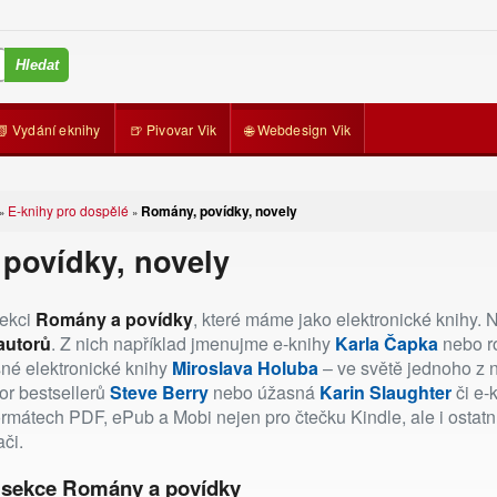
📗 Vydání eknihy
🍺 Pivovar Vik
🌐 Webdesign Vik
E-knihy pro dospělé
Romány, povídky, novely
»
»
povídky, novely
sekci
Romány a povídky
, které máme jako elektronické knihy.
 autorů
. Z nich například jmenujme e-knihy
Karla Čapka
nebo r
sné elektronické knihy
Miroslava Holuba
– ve světě jednoho z n
or bestsellerů
Steve Berry
nebo úžasná
Karin Slaughter
či e-
ormátech PDF, ePub a Mobi nejen pro čtečku Kindle, ale i ostatní
ači.
 sekce Romány a povídky