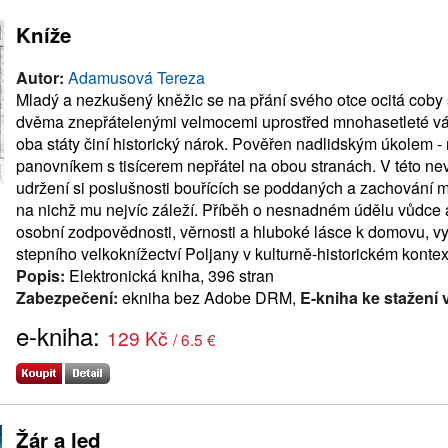
Kníže
Autor:
Adamusová Tereza
Mladý a nezkušený kněžic se na přání svého otce ocitá coby
dvěma znepřátelenými velmocemi uprostřed mnohasetleté válk
oba státy činí historický nárok. Pověřen nadlidským úkolem -
panovníkem s tisícerem nepřátel na obou stranách. V této nev
udržení si poslušnosti bouřících se poddaných a zachování mír
na nichž mu nejvíc záleží. Příběh o nesnadném údělu vůdce a b
osobní zodpovědnosti, věrnosti a hluboké lásce k domovu, 
stepního velkoknížectví Poljany v kulturně-historickém konte
Popis:
Elektronická kniha, 396 stran
Zabezpečení:
ekniha bez Adobe DRM,
E-kniha ke stažení 
e-kniha:
129 Kč
/ 6.5 €
Žár a led