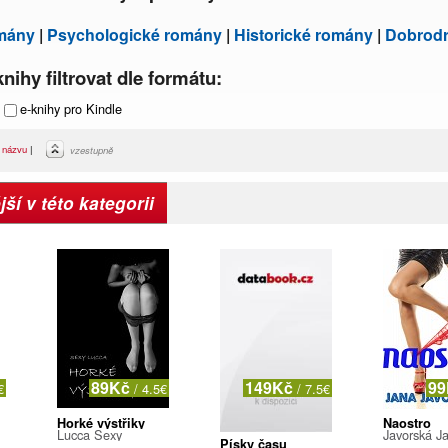
mány
|
Psychologické romány
|
Historické romány
|
Dobrod
nihy filtrovat dle formátu:
e-knihy pro Kindle
|
názvu
|
vzestupně
ší v této kategorii
89Kč
149Kč
9
€
/ 4.5€
/ 7.5€
Horké výstřiky
Naostro
Lucca Sexy
Javorská J
Písky času