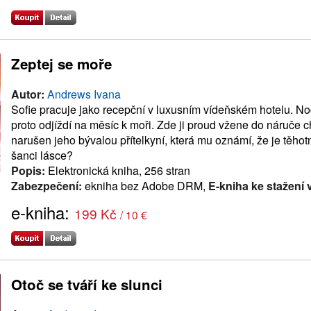
Zeptej se moře
Autor:
Andrews Ivana
Sofie pracuje jako recepční v luxusním vídeňském hotelu. No
proto odjíždí na měsíc k moři. Zde ji proud vžene do náruče c
narušen jeho bývalou přítelkyní, která mu oznámí, že je těho
šanci lásce?
Popis:
Elektronická kniha, 256 stran
Zabezpečení:
ekniha bez Adobe DRM,
E-kniha ke stažení 
e-kniha:
199 Kč
/ 10 €
Otoč se tváří ke slunci