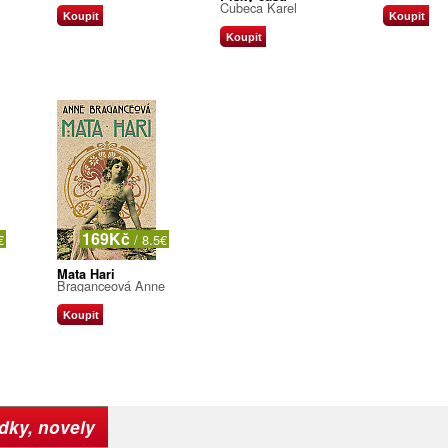
Cubeca Karel
Koupit
Koupit
Koupit
169Kč
€
/ 8.5€
Mata Hari
Braganceová Anne
Koupit
dky, novely