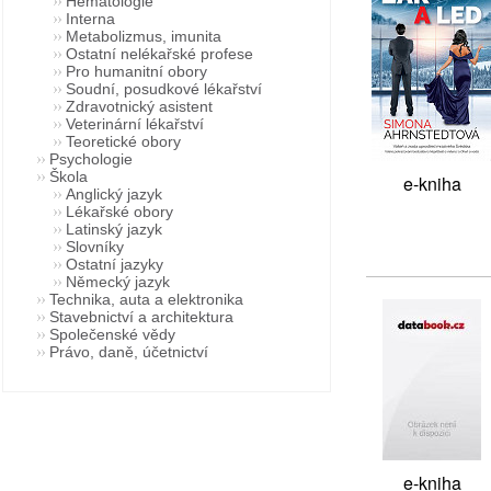
Hematologie
Interna
Metabolizmus, imunita
Ostatní nelékařské profese
Pro humanitní obory
Soudní, posudkové lékařství
Zdravotnický asistent
Veterinární lékařství
Teoretické obory
Psychologie
Škola
e-kniha
Anglický jazyk
Lékařské obory
Latinský jazyk
Slovníky
Ostatní jazyky
Německý jazyk
Technika, auta a elektronika
Stavebnictví a architektura
Společenské vědy
Právo, daně, účetnictví
e-kniha