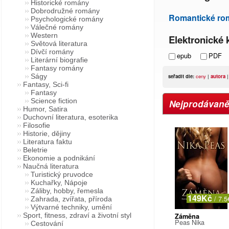
Historické romány
Dobrodružné romány
Romantické ro
Psychologické romány
Válečné romány
Western
Elektronické k
Světová literatura
Dívčí romány
epub
PDF
Literární biografie
Fantasy romány
Ságy
seřadit dle:
ceny
|
autora
Fantasy, Sci-fi
Fantasy
Science fiction
Nejprodávaněj
Humor, Satira
Duchovní literatura, esoterika
Filosofie
Historie, dějiny
Literatura faktu
Beletrie
Ekonomie a podnikání
Naučná literatura
Turistický pruvodce
Kuchařky, Nápoje
Záliby, hobby, řemesla
149Kč
/ 7.5
Zahrada, zvířata, příroda
Výtvarné techniky, umění
Sport, fitness, zdraví a životní styl
Záměna
Peas Nika
Cestování