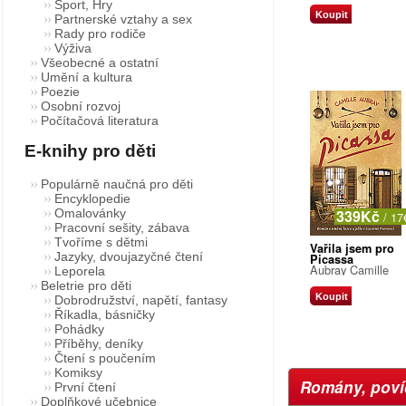
Sport, Hry
Koupit
Partnerské vztahy a sex
Rady pro rodiče
Výživa
Všeobecné a ostatní
Umění a kultura
Poezie
Osobní rozvoj
Počítačová literatura
E-knihy pro děti
Populárně naučná pro děti
Encyklopedie
339Kč
Omalovánky
/ 17
Pracovní sešity, zábava
Tvoříme s dětmi
Vařila jsem pro
Jazyky, dvoujazyčné čtení
Picassa
Aubray Camille
Leporela
Beletrie pro děti
Koupit
Dobrodružství, napětí, fantasy
Říkadla, básničky
Pohádky
Příběhy, deníky
Čtení s poučením
Komiksy
Romány, poví
První čtení
Doplňkové učebnice