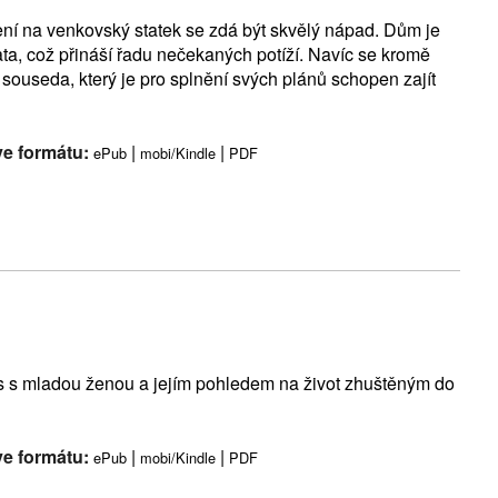
lení na venkovský statek se zdá být skvělý nápad. Dům je
a, což přináší řadu nečekaných potíží. Navíc se kromě
 souseda, který je pro splnění svých plánů schopen zajít
ve formátu:
|
|
ePub
mobi/Kindle
PDF
s s mladou ženou a jejím pohledem na život zhuštěným do
ve formátu:
|
|
ePub
mobi/Kindle
PDF