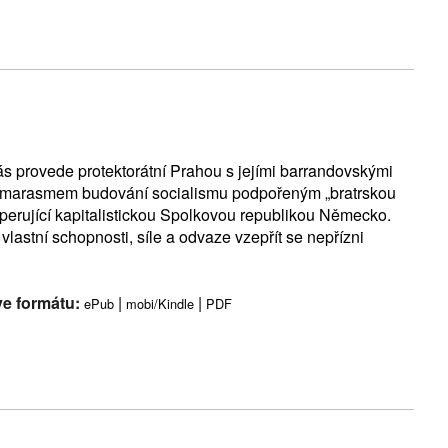
s provede protektorátní Prahou s jejími barrandovskými
, marasmem budování socialismu podpořeným „bratrskou
perující kapitalistickou Spolkovou republikou Německo.
 vlastní schopnosti, síle a odvaze vzepřít se nepřízni
ve formátu:
|
|
ePub
mobi/Kindle
PDF