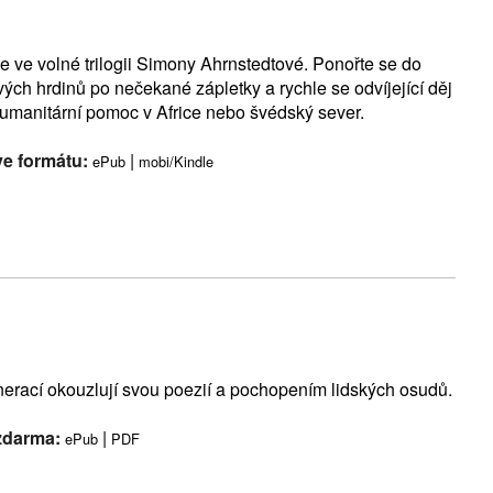
te ve volné trilogii Simony Ahrnstedtové. Ponořte se do
vých hrdinů po nečekané zápletky a rychle se odvíjející děj
humanitární pomoc v Africe nebo švédský sever.
ve formátu:
|
ePub
mobi/Kindle
nerací okouzlují svou poezií a pochopením lidských osudů.
 zdarma:
|
ePub
PDF