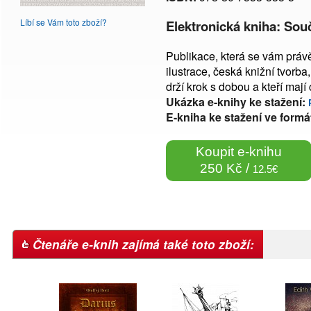
Líbí se Vám toto zboží?
Elektronická kniha: Sou
Publikace, která se vám právě
ilustrace, česká knižní tvorba
drží krok s dobou a kteří mají
Ukázka e-knihy ke stažení:
E-kniha ke stažení ve formá
Koupit e-knihu
250 Kč /
12.5€
Čtenáře e-knih zajímá také toto zboží: