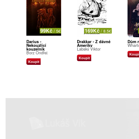
99Kč
169Kč
/ 5€
/ 8.5€
Darius -
Drakkar - Z dávné
Dům r
Whart
Nekouzlící
Ameriky
Labský Viktor
kouzelník
Borz Ondřej
Koupi
Koupit
Koupit