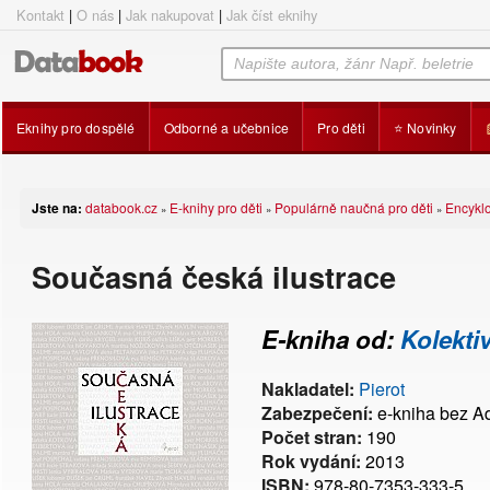
Kontakt
|
O nás
|
Jak nakupovat
|
Jak číst eknihy
Eknihy pro dospělé
Odborné a učebnice
Pro děti
⭐ Novinky
Jste na:
databook.cz
E-knihy pro děti
Populárně naučná pro děti
Encykl
»
»
»
Současná česká ilustrace
E-kniha od:
Kolekti
Nakladatel:
Pierot
Zabezpečení:
e-kniha bez 
Počet stran:
190
Rok vydání:
2013
ISBN:
978-80-7353-333-5