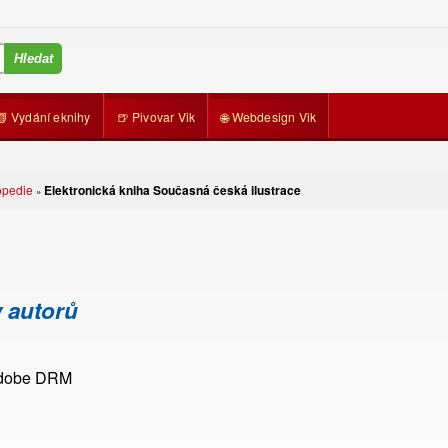
📗 Vydání eknihy
🍺 Pivovar Vik
🌐 Webdesign Vik
opedie
Elektronická kniha Současná česká ilustrace
»
v autorů
Adobe DRM