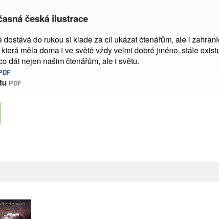
časná česká ilustrace
 dostává do rukou si klade za cíl ukázat čtenářům, ale i zahra
, která měla doma i ve světě vždy velmi dobré jméno, stále existuj
 co dát nejen našim čtenářům, ale i světu.
PDF
tu
PDF