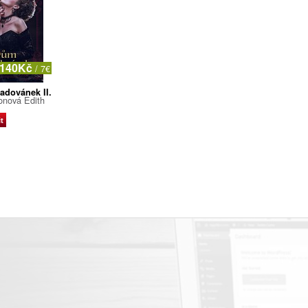
140Kč
/ 7€
adovánek II.
onová Edith
t