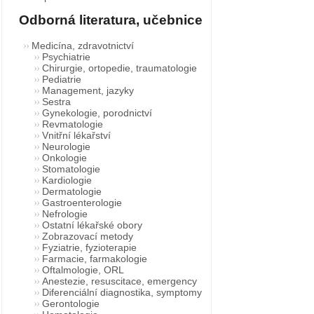
Odborná literatura, učebnice
Medicína, zdravotnictví
Psychiatrie
Chirurgie, ortopedie, traumatologie
Pediatrie
Management, jazyky
Sestra
Gynekologie, porodnictví
Revmatologie
Vnitřní lékařství
Neurologie
Onkologie
Stomatologie
Kardiologie
Dermatologie
Gastroenterologie
Nefrologie
Ostatní lékařské obory
Zobrazovací metody
Fyziatrie, fyzioterapie
Farmacie, farmakologie
Oftalmologie, ORL
Anestezie, resuscitace, emergency
Diferenciální diagnostika, symptomy
Gerontologie