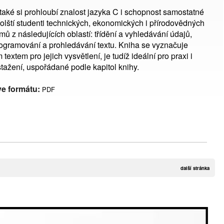
 také si prohloubí znalost jazyka C i schopnost samostatné
kolští studenti technických, ekonomických i přírodovědných
tmů z následujících oblastí: třídění a vyhledávání údajů,
rogramování a prohledávání textu. Kniha se vyznačuje
xtem pro jejich vysvětlení, je tudíž ideální pro praxi i
tažení, uspořádané podle kapitol knihy.
ve formátu:
PDF
další stránka