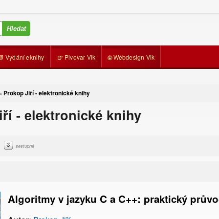
📗 Vydání eknihy
🍺 Pivovar Vik
🌐 Webdesign Vik
Prokop Jiří - elektronické knihy
»
ří - elektronické knihy
sestupně
Algoritmy v jazyku C a C++: praktický prův