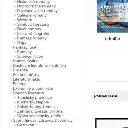
Historické romány
Dobrodružné romány
Psychologické romány
Válečné romány
Western
Světová literatura
Dívčí romány
Literární biografie
e-kniha
Fantasy romány
Ságy
Fantasy, Sci-fi
Fantasy
Science fiction
Humor, Satira
Duchovní literatura, esoterika
Filosofie
Historie, dějiny
Literatura faktu
Beletrie
Ekonomie a podnikání
Naučná literatura
předchozí stránka
Turistický pruvodce
Kuchařky, Nápoje
Záliby, hobby, řemesla
Zahrada, zvířata, příroda
Výtvarné techniky, umění
Sport, fitness, zdraví a životní styl
Cestování