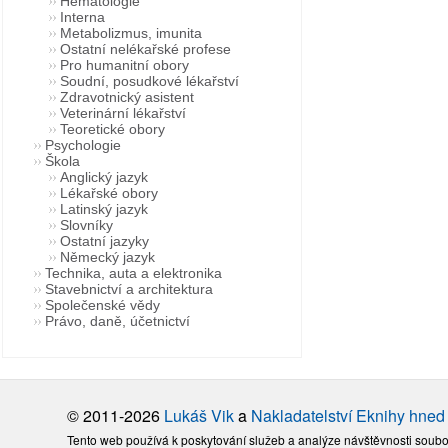
Hematologie
Interna
Metabolizmus, imunita
Ostatní nelékařské profese
Pro humanitní obory
Soudní, posudkové lékařství
Zdravotnický asistent
Veterinární lékařství
Teoretické obory
Psychologie
Škola
Anglický jazyk
Lékařské obory
Latinský jazyk
Slovníky
Ostatní jazyky
Německý jazyk
Technika, auta a elektronika
Stavebnictví a architektura
Společenské vědy
Právo, daně, účetnictví
© 2011-2026
Lukáš Vik
a
Nakladatelství Eknihy hned
Tento web používá k poskytování služeb a analýze návštěvnosti soubo