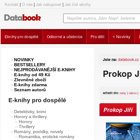
Kontakt
|
O nás
|
Jak nakupovat
|
Jak číst eknihy
Eknihy pro dospělé
Odborné a učebnice
Pro děti
⭐ Novinky
Jste na:
databook.cz
NOVINKY
BESTSELLERY
NEJPRODÁVANĚJŠÍ E-KNIHY
Prokop Ji
E-knihy od 49 Kč
Zlevněné zboží
E-knihy zdarma
Seznam autorů
seřadit dle:
ceny
|
názvu
|
E-knihy pro dospělé
Prokop Jiří
Detektivky, krimi
Horory a thrillery
Horory
Thrillery
Romány, povídky, novely
Romantika, erotické romány