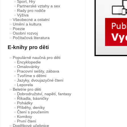
Sport, Hry
Partnerské vztahy a sex
Rady pro rodiče
Výživa
Všeobecné a ostatní
Umění a kultura
Poezie
Osobní rozvoj
Počítačová literatura
E-knihy pro děti
Populárně naučná pro děti
Encyklopedie
Omalovánky
Pracovní sešity, zábava
Tvoříme s dětmi
Jazyky, dvoujazyčné čtení
Leporela
Beletrie pro děti
Dobrodružství, napětí, fantasy
Říkadla, básničky
Pohádky
Příběhy, deníky
Čtení s poučením
Komiksy
První čtení
Doplňkové učebnice