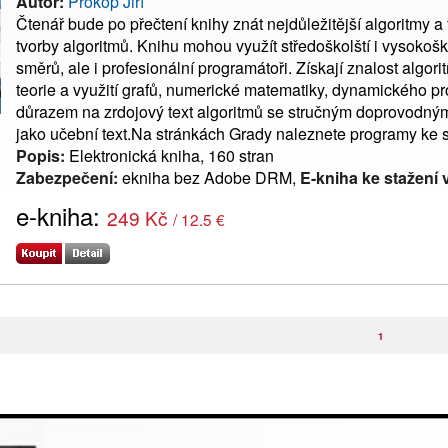
Autor:
Prokop Jiří
Čtenář bude po přečtení knihy znát nejdůležitější algoritmy a
tvorby algoritmů. Knihu mohou využít středoškolští i vysokoš
směrů, ale i profesionální programátoři. Získají znalost algori
teorie a využití grafů, numerické matematiky, dynamického p
důrazem na zrdojový text algoritmů se stručným doprovodným te
jako učební text.Na stránkách Grady naleznete programy ke s
Popis:
Elektronická kniha, 160 stran
Zabezpečení:
ekniha bez Adobe DRM,
E-kniha ke stažení 
e-kniha:
249 Kč
/ 12.5 €
1