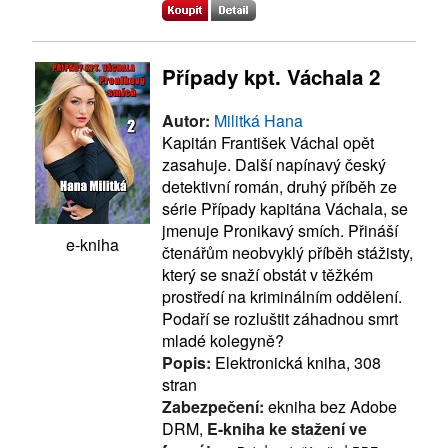
Případy kpt. Váchala 2
Autor:
Militká Hana
Kapitán František Váchal opět
zasahuje. Další napínavý český
detektivní román, druhý příběh ze
série Případy kapitána Váchala, se
jmenuje Pronikavý smích. Přináší
e-kniha
čtenářům neobvyklý příběh stážisty,
který se snaží obstát v těžkém
prostředí na kriminálním oddělení.
Podaří se rozluštit záhadnou smrt
mladé kolegyně?
Popis:
Elektronická kniha, 308
stran
Zabezpečení:
ekniha bez Adobe
DRM,
E-kniha ke stažení ve