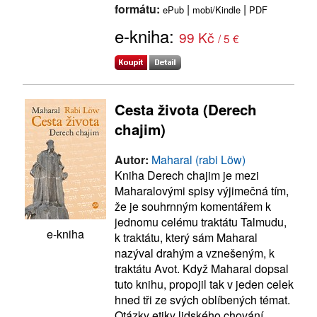
formátu:
|
|
ePub
mobi/Kindle
PDF
e-kniha:
99 Kč
/ 5 €
Cesta života (Derech
chajim)
Autor:
Maharal (rabi Löw)
Kniha Derech chajim je mezi
Maharalovými spisy výjimečná tím,
že je souhrnným komentářem k
jednomu celému traktátu Talmudu,
e-kniha
k traktátu, který sám Maharal
nazýval drahým a vznešeným, k
traktátu Avot. Když Maharal dopsal
tuto knihu, propojil tak v jeden celek
hned tři ze svých oblíbených témat.
Otázky etiky lidského chování,