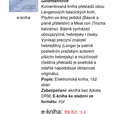
Goldmannové
Komentovaná kniha překladů obou
Langerových básnických knih,
Pijutim ve-širej jedidot (Básně a
e-kniha
písně přátelství) a Meat cori (Trocha
balzámu). Básně vycházejí
oboujazyčně, hebrejsky i česky.
Vynikají precizní znalostí
hebrejštiny (Langer je patrně
posledním pražským autorem
píšícím hebrejsky) a múzičností
(čeština překladů je poetická a
zdařile napodobuje obraznost
originálu).
Popis:
Elektronická kniha, 152
stran
Zabezpečení:
ekniha bez Adobe
DRM,
E-kniha ke stažení ve
formátu:
PDF
e-kniha:
99 Kč
/ 5 €