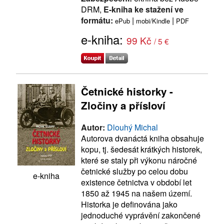
DRM,
E-kniha ke stažení ve
formátu:
|
|
ePub
mobi/Kindle
PDF
e-kniha:
99 Kč
/ 5 €
Četnické historky -
Zločiny a přísloví
Autor:
Dlouhý Michal
Autorova dvanáctá kniha obsahuje
kopu, tj. šedesát krátkých historek,
které se staly při výkonu náročné
četnické služby po celou dobu
e-kniha
existence četnictva v období let
1850 až 1945 na našem území.
Historka je definována jako
jednoduché vyprávění zakončené