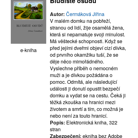
Bludiště osudů
Autor:
Čermáková Jiřina
V malém domku na pobřeží,
stranou od lidí, žije osamělá žena,
která si nepamatuje svoji minulost.
Má věštecké schopnosti. Když se
před jejími dveřmi objeví cizí dívka,
e-kniha
od prvního okamžiku tuší, že se
děje něco mimořádného.
Vyslechne příběh o nemocném
muži a je dívkou požádána o
pomoc. Odmítá, ale následující
události ji donutí opustit bezpečí
domku a vydat se na cestu. Čeká ji
těžká zkouška na hranici mezi
životem a smrtí a tím, co možná je
nebo není za touto hranicí.
Popis:
Elektronická kniha, 322
stran
Zabezpečení:
ekniha bez Adobe