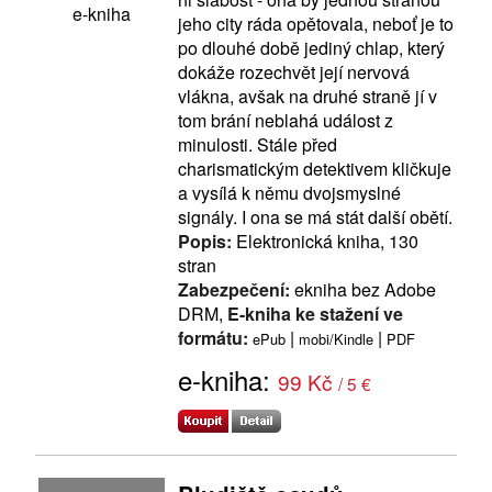
e-kniha
jeho city ráda opětovala, neboť je to
po dlouhé době jediný chlap, který
dokáže rozechvět její nervová
vlákna, avšak na druhé straně jí v
tom brání neblahá událost z
minulosti. Stále před
charismatickým detektivem kličkuje
a vysílá k němu dvojsmyslné
signály. I ona se má stát další obětí.
Popis:
Elektronická kniha, 130
stran
Zabezpečení:
ekniha bez Adobe
DRM,
E-kniha ke stažení ve
formátu:
|
|
ePub
mobi/Kindle
PDF
e-kniha:
99 Kč
/ 5 €