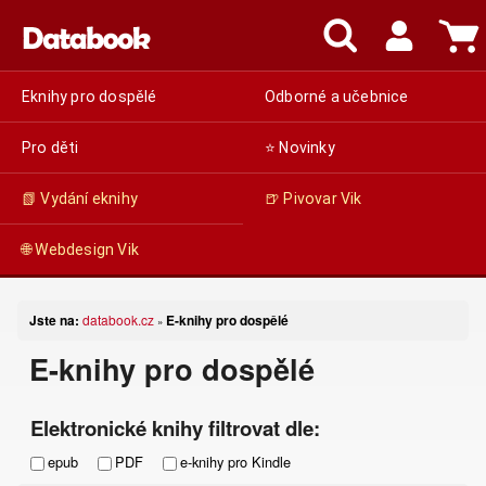
Eknihy pro dospělé
Odborné a učebnice
Pro děti
⭐ Novinky
📗 Vydání eknihy
🍺 Pivovar Vik
🌐 Webdesign Vik
Jste na:
databook.cz
E-knihy pro dospělé
»
E-knihy pro dospělé
Elektronické knihy filtrovat dle:
epub
PDF
e-knihy pro Kindle