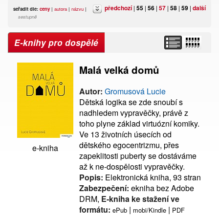
předchozí
|
55
|
56
|
57
|
58
|
59
|
další
seřadit dle:
ceny
|
autora
|
názvu
|
sestupně
E-knihy pro dospělé
Malá velká domů
Autor:
Gromusová Lucie
Dětská logika se zde snoubí s
nadhledem vypravěčky, právě z
toho plyne základ virtuózní komiky.
Ve 13 životních úsecích od
dětského egocentrizmu, přes
e-kniha
zapeklitosti puberty se dostáváme
až k ne-dospělosti vypravěčky.
Popis:
Elektronická kniha, 93 stran
Zabezpečení:
ekniha bez Adobe
DRM,
E-kniha ke stažení ve
formátu:
|
|
ePub
mobi/Kindle
PDF