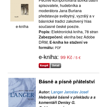
Pečlivě komponovaná sbírka básní
spisovatele, hudebníka a
moderátora Jana Buriana
představuje svébytný, vyzrálý a v
básnické tradici zakotvený hlas
současné české poezie.
e-kniha
Popis:
Elektronická kniha, 78 stran
Zabezpečení:
ekniha bez Adobe
DRM,
E-kniha ke stažení ve
formátu:
PDF
e-kniha:
99 Kč
/ 5 €
Básně a písně přátelství
Autor:
Langer Jaroslav Josef
Hebrejské básně v překladu a s
komentáři Denisy G.