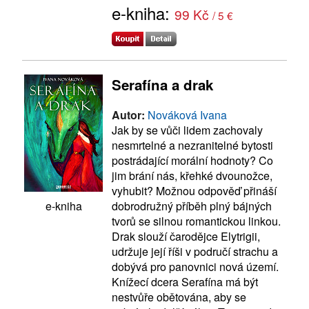
e-kniha:
99 Kč
/ 5 €
Serafína a drak
Autor:
Nováková Ivana
Jak by se vůči lidem zachovaly
nesmrtelné a nezranitelné bytosti
postrádající morální hodnoty? Co
jim brání nás, křehké dvounožce,
vyhubit? Možnou odpověď přináší
dobrodružný příběh plný bájných
e-kniha
tvorů se silnou romantickou linkou.
Drak slouží čarodějce Elytrigii,
udržuje její říši v područí strachu a
dobývá pro panovnici nová území.
Knížecí dcera Serafína má být
nestvůře obětována, aby se