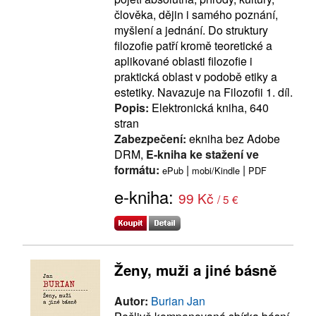
člověka, dějin i samého poznání,
myšlení a jednání. Do struktury
filozofie patří kromě teoretické a
aplikované oblasti filozofie i
praktická oblast v podobě etiky a
estetiky. Navazuje na Filozofii 1. díl.
Popis:
Elektronická kniha, 640
stran
Zabezpečení:
ekniha bez Adobe
DRM,
E-kniha ke stažení ve
formátu:
|
|
ePub
mobi/Kindle
PDF
e-kniha:
99 Kč
/ 5 €
Ženy, muži a jiné básně
Autor:
Burian Jan