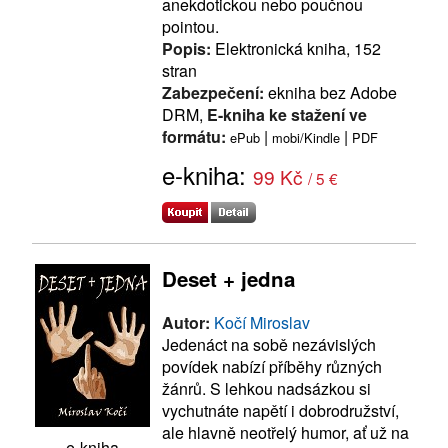
anekdotickou nebo poučnou
pointou.
Popis:
Elektronická kniha, 152
stran
Zabezpečení:
ekniha bez Adobe
DRM,
E-kniha ke stažení ve
formátu:
|
|
ePub
mobi/Kindle
PDF
e-kniha:
99 Kč
/ 5 €
Deset + jedna
Autor:
Kočí Miroslav
Jedenáct na sobě nezávislých
povídek nabízí příběhy různých
žánrů. S lehkou nadsázkou si
vychutnáte napětí i dobrodružství,
ale hlavně neotřelý humor, ať už na
e-kniha