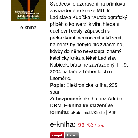
Svědectví o uzdravení na přímluvu
zavražděného kněze MUDr.
Ladislava Kubíčka "Autobiografický
příběh o konverzi k víře, hledání
e-kniha
duchovní cesty, zápasech s
překážkami, nemocemi a krizemi,
na němž by nebylo nic zvláštního,
kdyby do něho nevstoupil známý
katolický kněz a lékař Ladislav
Kubíček, brutálně zavražděný 11. 9.
2004 na faře v Třebenicích u
Litoměřic.
Popis:
Elektronická kniha, 235
stran
Zabezpečení:
ekniha bez Adobe
DRM,
E-kniha ke stažení ve
formátu:
|
|
ePub
mobi/Kindle
PDF
e-kniha:
99 Kč
/ 5 €