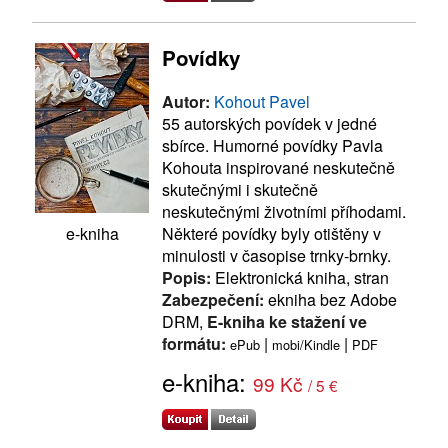
Povídky
Autor:
Kohout Pavel
55 autorských povídek v jedné
sbírce. Humorné povídky Pavla
Kohouta inspirované neskutečně
skutečnými i skutečně
neskutečnými životními příhodami.
Některé povídky byly otištěny v
e-kniha
minulosti v časopise trnky-brnky.
Popis:
Elektronická kniha, stran
Zabezpečení:
ekniha bez Adobe
DRM,
E-kniha ke stažení ve
formátu:
|
|
ePub
mobi/Kindle
PDF
e-kniha:
99 Kč
/ 5 €