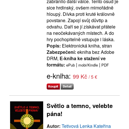
zabránilo další válce. Tento osud je
sice hrdinský, ovšem mimořádně
hloupý. Dívka proti kruté královně
povstane. Zapojí svůj důvtip a
odvahu. Daří se jí získávat přátele
na neočekávaných místech. A do
hry pochopitelně vstupuje i láska.
Popis:
Elektronická kniha, stran
Zabezpečení:
ekniha bez Adobe
DRM,
E-kniha ke stažení ve
formátu:
|
|
ePub
mobi/Kindle
PDF
e-kniha:
99 Kč
/ 5 €
Světlo a temno, velebte
pána!
Autor:
Tetivová Lenka Kateřina