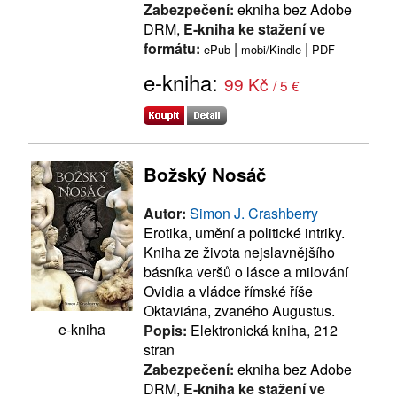
Zabezpečení:
ekniha bez Adobe
DRM,
E-kniha ke stažení ve
formátu:
|
|
ePub
mobi/Kindle
PDF
e-kniha:
99 Kč
/ 5 €
Božský Nosáč
Autor:
Simon J. Crashberry
Erotika, umění a politické intriky.
Kniha ze života nejslavnějšího
básníka veršů o lásce a milování
Ovidia a vládce římské říše
Oktaviána, zvaného Augustus.
e-kniha
Popis:
Elektronická kniha, 212
stran
Zabezpečení:
ekniha bez Adobe
DRM,
E-kniha ke stažení ve