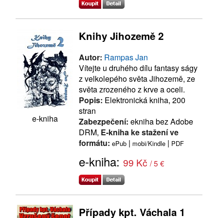
Knihy Jihozemě 2
Autor:
Rampas Jan
Vítejte u druhého dílu fantasy ságy
z velkolepého světa Jihozemě, ze
světa zrozeného z krve a oceli.
Popis:
Elektronická kniha, 200
stran
e-kniha
Zabezpečení:
ekniha bez Adobe
DRM,
E-kniha ke stažení ve
formátu:
|
|
ePub
mobi/Kindle
PDF
e-kniha:
99 Kč
/ 5 €
Případy kpt. Váchala 1