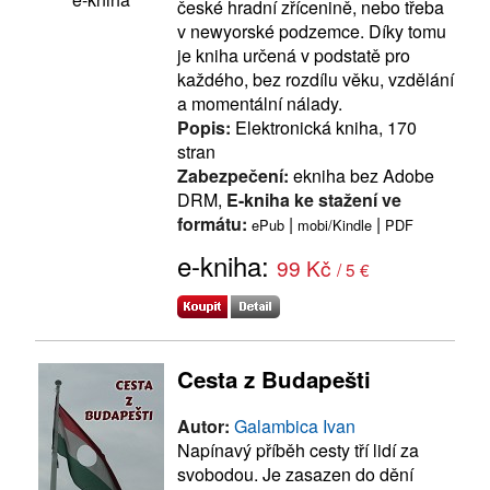
české hradní zřícenině, nebo třeba
v newyorské podzemce. Díky tomu
je kniha určená v podstatě pro
každého, bez rozdílu věku, vzdělání
a momentální nálady.
Popis:
Elektronická kniha, 170
stran
Zabezpečení:
ekniha bez Adobe
DRM,
E-kniha ke stažení ve
formátu:
|
|
ePub
mobi/Kindle
PDF
e-kniha:
99 Kč
/ 5 €
Cesta z Budapešti
Autor:
Galambica Ivan
Napínavý příběh cesty tří lidí za
svobodou. Je zasazen do dění