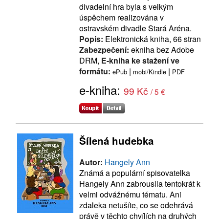
divadelní hra byla s velkým
úspěchem realizována v
ostravském divadle Stará Aréna.
Popis:
Elektronická kniha, 66 stran
Zabezpečení:
ekniha bez Adobe
DRM,
E-kniha ke stažení ve
formátu:
|
|
ePub
mobi/Kindle
PDF
e-kniha:
99 Kč
/ 5 €
Šílená hudebka
Autor:
Hangely Ann
Známá a populární spisovatelka
Hangely Ann zabrousila tentokrát k
velmi odvážnému tématu. Ani
zdaleka netušíte, co se odehrává
právě v těchto chvílích na druhých