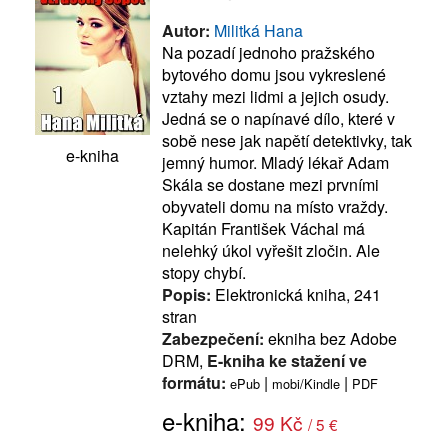
Autor:
Militká Hana
Na pozadí jednoho pražského
bytového domu jsou vykreslené
vztahy mezi lidmi a jejich osudy.
Jedná se o napínavé dílo, které v
sobě nese jak napětí detektivky, tak
e-kniha
jemný humor. Mladý lékař Adam
Skála se dostane mezi prvními
obyvateli domu na místo vraždy.
Kapitán František Váchal má
nelehký úkol vyřešit zločin. Ale
stopy chybí.
Popis:
Elektronická kniha, 241
stran
Zabezpečení:
ekniha bez Adobe
DRM,
E-kniha ke stažení ve
formátu:
|
|
ePub
mobi/Kindle
PDF
e-kniha:
99 Kč
/ 5 €