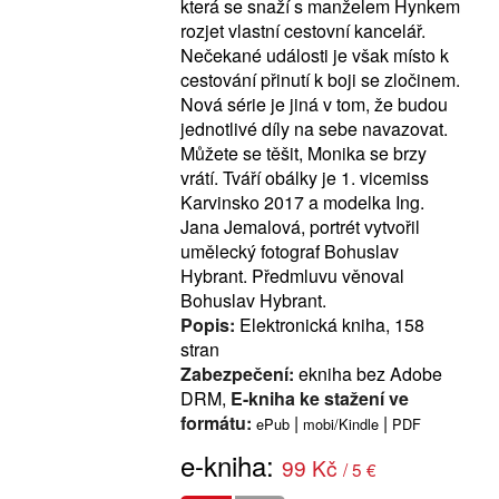
která se snaží s manželem Hynkem
rozjet vlastní cestovní kancelář.
Nečekané události je však místo k
cestování přinutí k boji se zločinem.
Nová série je jiná v tom, že budou
jednotlivé díly na sebe navazovat.
Můžete se těšit, Monika se brzy
vrátí. Tváří obálky je 1. vicemiss
Karvinsko 2017 a modelka Ing.
Jana Jemalová, portrét vytvořil
umělecký fotograf Bohuslav
Hybrant. Předmluvu věnoval
Bohuslav Hybrant.
Popis:
Elektronická kniha, 158
stran
Zabezpečení:
ekniha bez Adobe
DRM,
E-kniha ke stažení ve
formátu:
|
|
ePub
mobi/Kindle
PDF
e-kniha:
99 Kč
/ 5 €