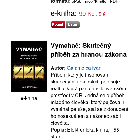
formátu:
|
|
ePub
mobi/Kindle
PDF
e-kniha:
99 Kč
/ 5 €
Vymahač: Skutečný
příběh za hranou zákona
Autor:
Galambica Ivan
Příběh, který je inspirován
skutečnými událostmi, popisuje
realitu, která panuje v lichvářském
prostředí v ČR. Jedná se o příběh
e-kniha
mladého člověka, který půjčoval i
vymáhal peníze, stal se z donucení
homosexuálem a nakonec zabil
člověka.
Popis:
Elektronická kniha, 155
stran