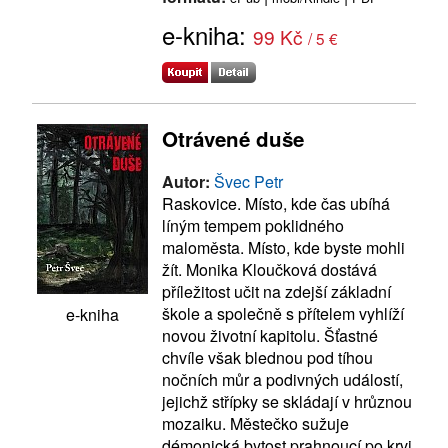
e-kniha:
99 Kč
/ 5 €
Otrávené duše
Autor:
Švec Petr
Raskovice. Místo, kde čas ubíhá
líným tempem poklidného
maloměsta. Místo, kde byste mohli
žít. Monika Kloučková dostává
příležitost učit na zdejší základní
škole a společně s přítelem vyhlíží
e-kniha
novou životní kapitolu. Šťastné
chvíle však blednou pod tíhou
nočních můr a podivných událostí,
jejichž střípky se skládají v hrůznou
mozaiku. Městečko sužuje
démonická bytost prahnoucí po krvi