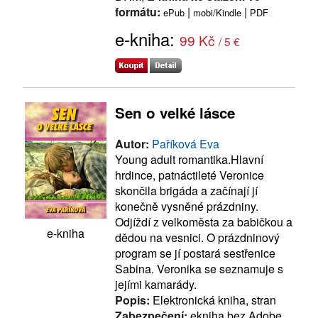
formátu:
|
|
ePub
mobi/Kindle
PDF
e-kniha:
99 Kč
/ 5 €
Sen o velké lásce
Autor:
Paříková Eva
Young adult romantika.Hlavní
hrdince, patnáctileté Veronice
skončila brigáda a začínají jí
konečně vysněné prázdniny.
Odjíždí z velkoměsta za babičkou a
e-kniha
dědou na vesnici. O prázdninový
program se jí postará sestřenice
Sabina. Veronika se seznamuje s
jejími kamarády.
Popis:
Elektronická kniha, stran
Zabezpečení:
ekniha bez Adobe