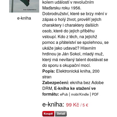
kolem událostí v revolučním
Maďarsku roku 1956.
Dobrodružství, které se brzy mění v
e-kniha
zápas o holý život, prověří jejich
charaktery i charaktery dalších
osob, které do jejich příběhu
vstoupí. Kdo z těch, na jejichž
pomoc a přátelství se spolehnou, se
ukáže jako udavač? Hlavním
hrdinou je Ján Sokol, mladý muž,
který má nevítaný talent dostávat se
do sporu s okupační mocí.
Popis:
Elektronická kniha, 200
stran
Zabezpečení:
ekniha bez Adobe
DRM,
E-kniha ke stažení ve
formátu:
|
|
ePub
mobi/Kindle
PDF
e-kniha:
99 Kč
/ 5 €