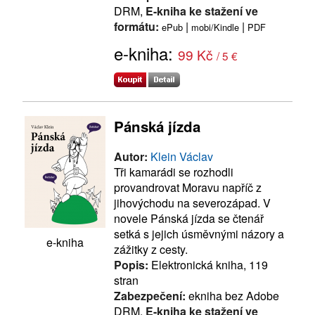
DRM,
E-kniha ke stažení ve
formátu:
|
|
ePub
mobi/Kindle
PDF
e-kniha:
99 Kč
/ 5 €
Pánská jízda
Autor:
Klein Václav
Tři kamarádi se rozhodli
provandrovat Moravu napříč z
jihovýchodu na severozápad. V
novele Pánská jízda se čtenář
setká s jejich úsměvnými názory a
e-kniha
zážitky z cesty.
Popis:
Elektronická kniha, 119
stran
Zabezpečení:
ekniha bez Adobe
DRM,
E-kniha ke stažení ve