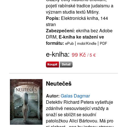
pojetí rabínské tradice judaismu a
význam studia textů Mišny.
Popis:
Elektronická kniha, 144
stran
Zabezpečení:
ekniha bez Adobe
DRM,
E-kniha ke stažení ve
formátu:
|
|
ePub
mobi/Kindle
PDF
e-kniha:
99 Kč
/ 5 €
Neutečeš
Autor:
Galas Dagmar
Detektiv Richard Petera vyšetřuje
zdánlivě nesouvisející vraždy a
snaží se sblížit se soudní
patoložkou Alicí Bártovou. Má pro
ni slabost - ona by jednou stranou