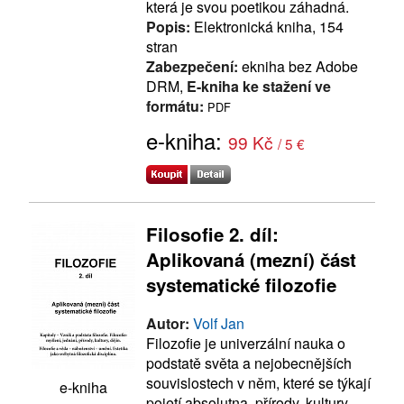
která je svou poetikou záhadná.
Popis:
Elektronická kniha, 154
stran
Zabezpečení:
ekniha bez Adobe
DRM,
E-kniha ke stažení ve
formátu:
PDF
e-kniha:
99 Kč
/ 5 €
Filosofie 2. díl:
Aplikovaná (mezní) část
systematické filozofie
Autor:
Volf Jan
Filozofie je univerzální nauka o
podstatě světa a nejobecnějších
souvislostech v něm, které se týkají
e-kniha
pojetí absolutna, přírody, kultury,