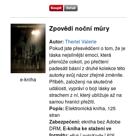
Zpovědi noční můry
Autor:
Theriel Valerie
Pokud jste přesvědčeni o tom, že je
láska nejsilnější emocí, která
přemůže cokoli, po přečtení
padesáti básní z druhé kolekce této
autorky svůj názor zřejmě změníte.
e-kniha
Příběh, založený na skutečné
události, vypráví o boji lásky se
strachem z ní, který ubližuje až na
samou hranici přežití.
Popis:
Elektronická kniha, 125
stran
Zabezpečení:
ekniha bez Adobe
DRM,
E-kniha ke stažení ve
formátu:
|
|
ePub
mobi/Kindle
PDF