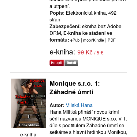
a utrpení.
Popis:
Elektronická kniha, 492
stran
Zabezpečení:
ekniha bez Adobe
DRM,
E-kniha ke stažení ve
formátu:
|
|
ePub
mobi/Kindle
PDF
e-kniha:
99 Kč
/ 5 €
Monique s.r.o. 1:
Záhadné úmrtí
Autor:
Militká Hana
Hana Militká přináší novou krimi
sérii nazvanou MONIQUE s.r.o. V 1.
díle s podtitulem Záhadné úmrtí se
setkáme s hlavní hrdinkou Monikou,
e-kniha