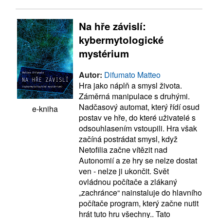
Na hře závislí:
kybermytologické
mystérium
Autor:
Difumato Matteo
Hra jako náplň a smysl života.
Záměrná manipulace s druhými.
Nadčasový automat, který řídí osud
e-kniha
postav ve hře, do které uživatelé s
odsouhlasením vstoupili. Hra však
začíná postrádat smysl, když
Netofilia začne vítězit nad
Autonomií a ze hry se nelze dostat
ven - nelze ji ukončit. Svět
ovládnou počítače a zlákaný
„zachránce“ nainstaluje do hlavního
počítače program, který začne nutit
hrát tuto hru všechny.. Tato