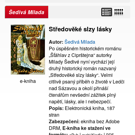
Šedivá Milada
Středověké slzy lásky
Autor:
Šedivá Milada
Po úspěšném historickém románu
„Šťáhlav z Ciprštejna“ autorky
Milady Šedivé nyní vychází její
druhý historický román nazvaný
„Středověké slzy lásky“. Velmi
e-kniha
citlivě psaný příběh o životě v Ledči
nad Sázavou a okolí přináší
čtenářům nevšední zážitek plný
napětí, lásky, ale i nebezpečí.
Popis:
Elektronická kniha, 187
stran
Zabezpečení:
ekniha bez Adobe
DRM,
E-kniha ke stažení ve
formátu:
|
|
ePub
mobi/Kindle
PDF