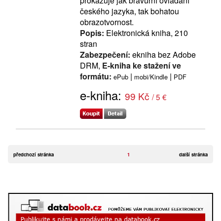
prokazuje jak bravurní ovládání
českého jazyka, tak bohatou
obrazotvornost.
Popis:
Elektronická kniha, 210
stran
Zabezpečení:
ekniha bez Adobe
DRM,
E-kniha ke stažení ve
formátu:
|
|
ePub
mobi/Kindle
PDF
e-kniha:
99 Kč
/ 5 €
předchozí stránka
1
další stránka