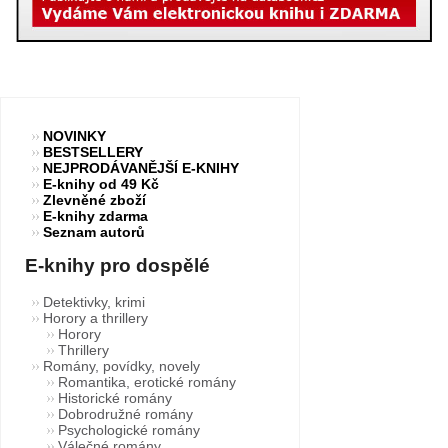
NOVINKY
BESTSELLERY
NEJPRODÁVANĚJŠÍ E-KNIHY
E-knihy od 49 Kč
Zlevněné zboží
E-knihy zdarma
Seznam autorů
E-knihy pro dospělé
Detektivky, krimi
Horory a thrillery
Horory
Thrillery
Romány, povídky, novely
Romantika, erotické romány
Historické romány
Dobrodružné romány
Psychologické romány
Válečné romány