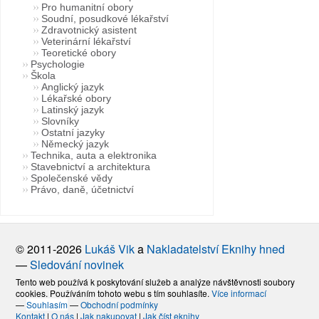
Pro humanitní obory
Soudní, posudkové lékařství
Zdravotnický asistent
Veterinární lékařství
Teoretické obory
Psychologie
Škola
Anglický jazyk
Lékařské obory
Latinský jazyk
Slovníky
Ostatní jazyky
Německý jazyk
Technika, auta a elektronika
Stavebnictví a architektura
Společenské vědy
Právo, daně, účetnictví
© 2011-2026
Lukáš Vik
a
Nakladatelství Eknihy hned
—
Sledování novinek
Tento web používá k poskytování služeb a analýze návštěvnosti soubory
cookies. Používáním tohoto webu s tím souhlasíte.
Více informací
—
Souhlasím
—
Obchodní podmínky
Kontakt
|
O nás
|
Jak nakupovat
|
Jak číst eknihy