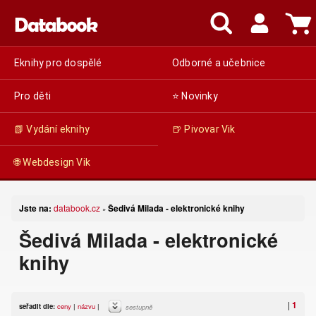
Eknihy pro dospělé
Odborné a učebnice
Pro děti
⭐ Novinky
📗 Vydání eknihy
🍺 Pivovar Vik
🌐 Webdesign Vik
Jste na:
databook.cz
Šedivá Milada - elektronické knihy
»
Šedivá Milada - elektronické
knihy
|
1
seřadit dle:
ceny
|
názvu
|
sestupně