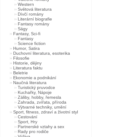
Western
Světová literatura
Dívčí romány
Literární biografie
Fantasy romány
Ságy
Fantasy, Sci-fi
Fantasy
Science fiction
Humor, Satira
Duchovní literatura, esoterika
Filosofie
Historie, dějiny
Literatura faktu
Beletrie
Ekonomie a podnikání
Naučná literatura
Turistický pruvodce
Kuchařky, Nápoje
Záliby, hobby, řemesla
Zahrada, zvířata, příroda
Výtvarné techniky, umění
Sport, fitness, zdraví a životní styl
Cestování
Sport, Hry
Partnerské vztahy a sex
Rady pro rodiče
Výživa