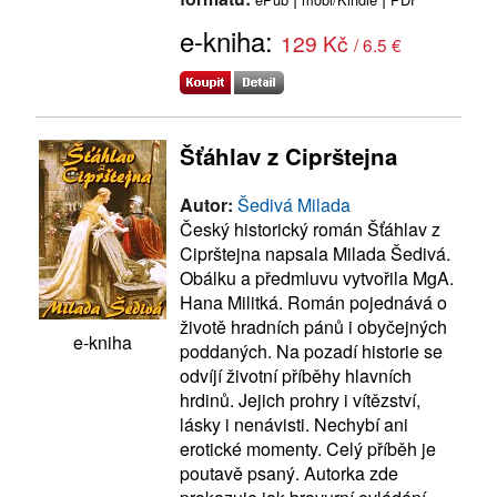
e-kniha:
129 Kč
/ 6.5 €
Šťáhlav z Ciprštejna
Autor:
Šedivá Milada
Český historický román Šťáhlav z
Ciprštejna napsala Milada Šedivá.
Obálku a předmluvu vytvořila MgA.
Hana Militká. Román pojednává o
životě hradních pánů i obyčejných
e-kniha
poddaných. Na pozadí historie se
odvíjí životní příběhy hlavních
hrdinů. Jejich prohry i vítězství,
lásky i nenávisti. Nechybí ani
erotické momenty. Celý příběh je
poutavě psaný. Autorka zde