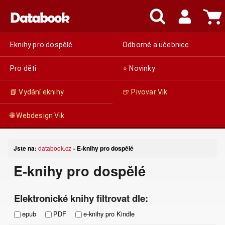
Eknihy pro dospělé
Odborné a učebnice
Pro děti
⭐ Novinky
📗 Vydání eknihy
🍺 Pivovar Vik
🌐 Webdesign Vik
Jste na:
databook.cz
E-knihy pro dospělé
»
E-knihy pro dospělé
Elektronické knihy filtrovat dle:
epub
PDF
e-knihy pro Kindle