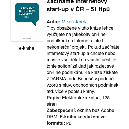
Začínáme internetový
start-up v ČR – 51 tipů
Autor:
Mikeš Jarek
Tipy obsažené v této knize lehce
využijete na jakékoliv on-line
podnikání na internetu, ale i
nekomerční projekt. Pokud začínáte
e-kniha
internetový start-up a chcete nebo
musíte vše dělat na vlastní pěst, je
tohle solidní základ jak rozjet své
on-line podnikání. Ke knize získáte
ZDARMA řadu Bonusů v podobě
vzorů smluv, obchodních podmínek
atd. více v popisu knihy.
Popis:
Elektronická kniha, 128
stran
Zabezpečení:
ekniha bez Adobe
DRM,
E-kniha ke stažení ve
formátu:
PDF