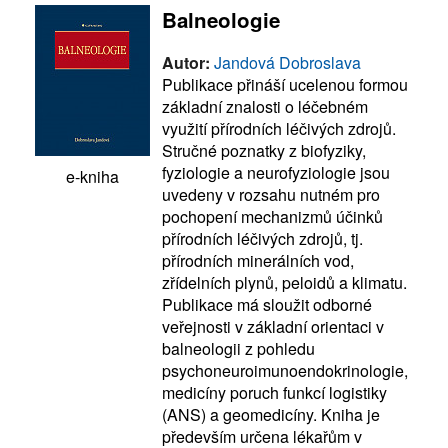
Balneologie
Autor:
Jandová Dobroslava
Publikace přináší ucelenou formou
základní znalosti o léčebném
využití přírodních léčivých zdrojů.
Stručné poznatky z biofyziky,
fyziologie a neurofyziologie jsou
e-kniha
uvedeny v rozsahu nutném pro
pochopení mechanizmů účinků
přírodních léčivých zdrojů, tj.
přírodních minerálních vod,
zřídelních plynů, peloidů a klimatu.
Publikace má sloužit odborné
veřejnosti v základní orientaci v
balneologii z pohledu
psychoneuroimunoendokrinologie,
medicíny poruch funkcí logistiky
(ANS) a geomedicíny. Kniha je
především určena lékařům v