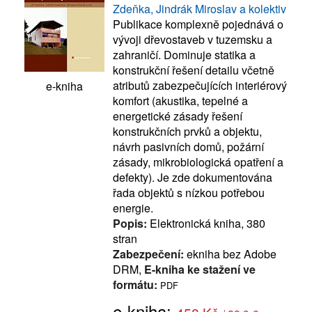
Zdeňka, Jindrák Miroslav a kolektiv
Publikace komplexně pojednává o
vývoji dřevostaveb v tuzemsku a
zahraničí. Dominuje statika a
konstrukční řešení detailu včetně
atributů zabezpečujících interiérový
e-kniha
komfort (akustika, tepelné a
energetické zásady řešení
konstrukčních prvků a objektu,
návrh pasivních domů, požární
zásady, mikrobiologická opatření a
defekty). Je zde dokumentována
řada objektů s nízkou potřebou
energie.
Popis:
Elektronická kniha, 380
stran
Zabezpečení:
ekniha bez Adobe
DRM,
E-kniha ke stažení ve
formátu:
PDF
e-kniha: