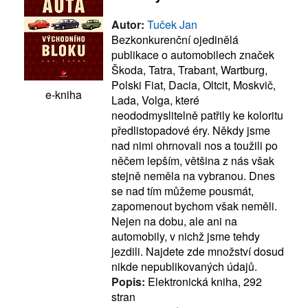
Autor:
Tuček Jan
Bezkonkurenční ojedinělá
publikace o automobilech značek
Škoda, Tatra, Trabant, Wartburg,
Polski Fiat, Dacia, Oltcit, Moskvič,
e-kniha
Lada, Volga, které
neododmyslitelně patřily ke koloritu
předlistopadové éry. Někdy jsme
nad nimi ohrnovali nos a toužili po
něčem lepším, většina z nás však
stejně neměla na vybranou. Dnes
se nad tím můžeme pousmát,
zapomenout bychom však neměli.
Nejen na dobu, ale ani na
automobily, v nichž jsme tehdy
jezdili. Najdete zde množství dosud
nikde nepublikovaných údajů.
Popis:
Elektronická kniha, 292
stran