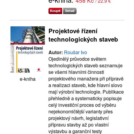
458 Kč
/ 22.9 €
Projektové řízení
technologických staveb
Autor:
Roušar Ivo
Ojedinělý průvodce světem
technologických staveb seznamuje
se všemi hlavními činnosti
projektového manažera při přípravě
e-kniha
a realizaci staveb, kde hlavní slovo
mají výrobní technologie. Publikace
přehledně a systematicky popisuje
celý investiční proces od výběru
nejekonomičtější varianty přes
projektový návrh, legislativní
přípravu stavby až po vlastní
výstavbu a garanční testy