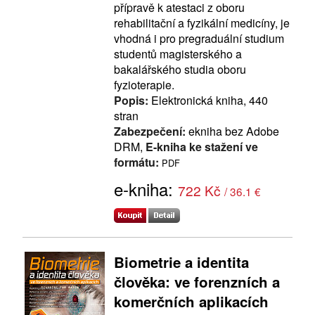
přípravě k atestaci z oboru
rehabilitační a fyzikální medicíny, je
vhodná i pro pregraduální studium
studentů magisterského a
bakalářského studia oboru
fyzioterapie.
Popis:
Elektronická kniha, 440
stran
Zabezpečení:
ekniha bez Adobe
DRM,
E-kniha ke stažení ve
formátu:
PDF
e-kniha:
722 Kč
/ 36.1 €
Biometrie a identita
člověka: ve forenzních a
komerčních aplikacích