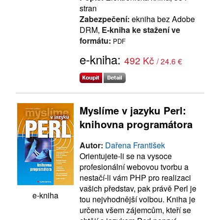
stran
Zabezpečení:
ekniha bez Adobe
DRM,
E-kniha ke stažení ve
formátu:
PDF
e-kniha:
492 Kč
/ 24.6 €
Myslíme v jazyku Perl:
knihovna programátora
Autor:
Dařena František
Orientujete-li se na vysoce
profesionální webovou tvorbu a
nestačí-li vám PHP pro realizaci
vašich představ, pak právě Perl je
e-kniha
tou nejvhodnější volbou. Kniha je
určena všem zájemcům, kteří se