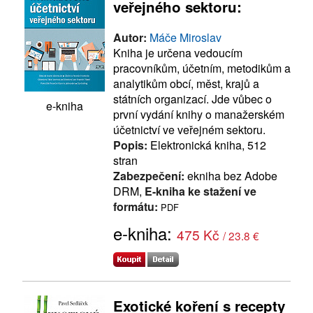
veřejného sektoru:
Autor:
Máče Miroslav
Kniha je určena vedoucím
pracovníkům, účetním, metodikům a
analytikům obcí, měst, krajů a
státních organizací. Jde vůbec o
e-kniha
první vydání knihy o manažerském
účetnictví ve veřejném sektoru.
Popis:
Elektronická kniha, 512
stran
Zabezpečení:
ekniha bez Adobe
DRM,
E-kniha ke stažení ve
formátu:
PDF
e-kniha:
475 Kč
/ 23.8 €
Exotické koření s recepty