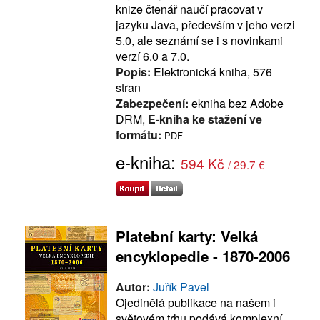
knize čtenář naučí pracovat v
jazyku Java, především v jeho verzi
5.0, ale seznámí se i s novinkami
verzí 6.0 a 7.0.
Popis:
Elektronická kniha, 576
stran
Zabezpečení:
ekniha bez Adobe
DRM,
E-kniha ke stažení ve
formátu:
PDF
e-kniha:
594 Kč
/ 29.7 €
Platební karty: Velká
encyklopedie - 1870-2006
Autor:
Juřík Pavel
Ojedinělá publikace na našem i
světovém trhu podává komplexní