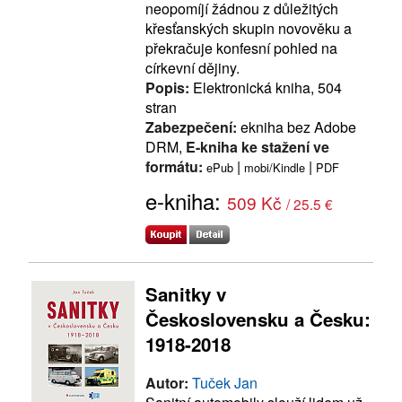
neopomíjí žádnou z důležitých
křesťanských skupin novověku a
překračuje konfesní pohled na
církevní dějiny.
Popis:
Elektronická kniha, 504
stran
Zabezpečení:
ekniha bez Adobe
DRM,
E-kniha ke stažení ve
formátu:
|
|
ePub
mobi/Kindle
PDF
e-kniha:
509 Kč
/ 25.5 €
Sanitky v
Československu a Česku:
1918-2018
Autor:
Tuček Jan