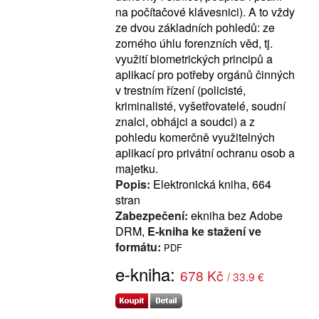
na počítačové klávesnici). A to vždy
ze dvou základních pohledů: ze
zorného úhlu forenzních věd, tj.
využití biometrických principů a
aplikací pro potřeby orgánů činných
v trestním řízení (policisté,
kriminalisté, vyšetřovatelé, soudní
znalci, obhájci a soudci) a z
pohledu komerčně využitelných
aplikací pro privátní ochranu osob a
majetku.
Popis:
Elektronická kniha, 664
stran
Zabezpečení:
ekniha bez Adobe
DRM,
E-kniha ke stažení ve
formátu:
PDF
e-kniha:
678 Kč
/ 33.9 €