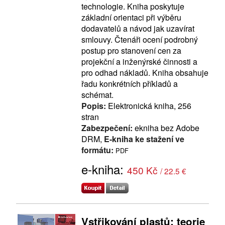
technologie. Kniha poskytuje
základní orientaci při výběru
dodavatelů a návod jak uzavírat
smlouvy. Čtenáři ocení podrobný
postup pro stanovení cen za
projekční a inženýrské činnosti a
pro odhad nákladů. Kniha obsahuje
řadu konkrétních příkladů a
schémat.
Popis:
Elektronická kniha, 256
stran
Zabezpečení:
ekniha bez Adobe
DRM,
E-kniha ke stažení ve
formátu:
PDF
e-kniha:
450 Kč
/ 22.5 €
Vstřikování plastů: teorie