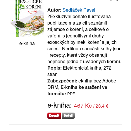
Autor:
Sedláček Pavel
?Exkluzivní bohatě ilustrovaná
publikace má za cíl seznámit
zájemce o koření, a celkově o
vaření, s jednotlivými druhy
exotických bylinek, koření a jejich
e-kniha
směsí. Nedílnou součástí knihy jsou
i recepty, které vždy obsahují
nejméně jedno z uváděných koření.
Popis:
Elektronická kniha, 272
stran
Zabezpečení:
ekniha bez Adobe
DRM,
E-kniha ke stažení ve
formátu:
PDF
e-kniha:
467 Kč
/ 23.4 €