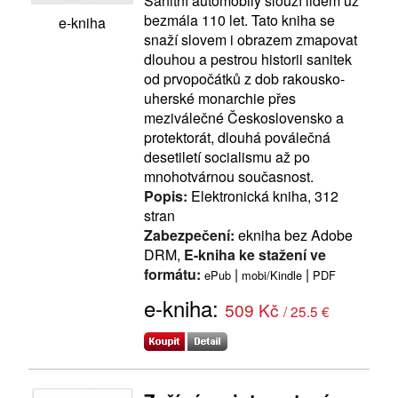
Sanitní automobily slouží lidem už
bezmála 110 let. Tato kniha se
e-kniha
snaží slovem i obrazem zmapovat
dlouhou a pestrou historii sanitek
od prvopočátků z dob rakousko-
uherské monarchie přes
meziválečné Československo a
protektorát, dlouhá poválečná
desetiletí socialismu až po
mnohotvárnou současnost.
Popis:
Elektronická kniha, 312
stran
Zabezpečení:
ekniha bez Adobe
DRM,
E-kniha ke stažení ve
formátu:
|
|
ePub
mobi/Kindle
PDF
e-kniha:
509 Kč
/ 25.5 €