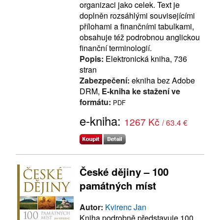
organizaci jako celek. Text je
doplněn rozsáhlými souvisejícími
přílohami a finančními tabulkami,
obsahuje též podrobnou anglickou
finanční terminologií.
Popis:
Elektronická kniha, 736
stran
Zabezpečení:
ekniha bez Adobe
DRM,
E-kniha ke stažení ve
formátu:
PDF
e-kniha:
1267 Kč
/ 63.4 €
České dějiny – 100
památných míst
Autor:
Kvirenc Jan
Kniha podrobně představuje 100