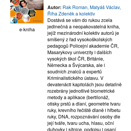
Autor:
Rak Roman, Matyáš Václav,
Říha Zdeněk a kolektiv
Dostává se vám do rukou zcela
jedinečná a neopakovatelná kniha,
e-kniha
jejíž mezinárodní kolektiv autorů je
smíšený z řad vysokoškolských
pedagogů Policejní akademie ČR,
Masarykovy univerzity i dalších
vysokých škol ČR, Británie,
Německa a Švýcarska, ale i
soudních znalců a expertů
Kriminalistického ústavu. V
devatenácti kapitolách jsou detailně
rozebrány jednotlivé biometrické
metody a aplikace (bertilonáž,
otisky prstů a dlaní, geometrie tvaru
ruky, krevního řečiště dlaně i hřbetu
ruky, DNA, rozpoznávání osoby dle
její tváře, tvaru ucha, hlasu, oční
duhovky i sítnice, podpisu i psaní