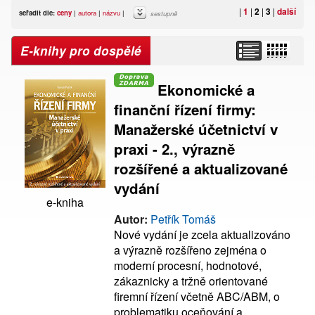
|
1
|
2
|
3
|
další
seřadit dle:
ceny
|
autora
|
názvu
|
sestupně
E-knihy pro dospělé
Ekonomické a
finanční řízení firmy:
Manažerské účetnictví v
praxi - 2., výrazně
rozšířené a aktualizované
vydání
e-kniha
Autor:
Petřík Tomáš
Nové vydání je zcela aktualizováno
a výrazně rozšířeno zejména o
moderní procesní, hodnotové,
zákaznicky a tržně orientované
firemní řízení včetně ABC/ABM, o
problematiku oceňování a