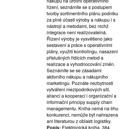
nákupu na úrovni operativního
řízení, seznámíte se s postupem
tvorby sortimentního plánu podniku
za plné účasti výroby a nákupu i s
nástroji a metodami, bez nichž
integrace není realizovatelná.
Řízení výroby je vysvětleno jako
sestavení a práce s operativními
plány, využití kontrolingu, nasazení
příslušných řídících metod a
realizace a vyhodnocování změn.
Seznámíte se se zásadami
aktivního nákupu a nákupního
marketingu. Poznáte nezbytnosti
vytváření mezipodnikových sítí,
aliancí a kooperací i organizační a
informační principy supply chain
managementu. Kniha nemá na trhu
konkurenci, nemůže být nahrazena
ani literaturou z oblasti logistiky.
Popis:
Elektronická kniha, 384