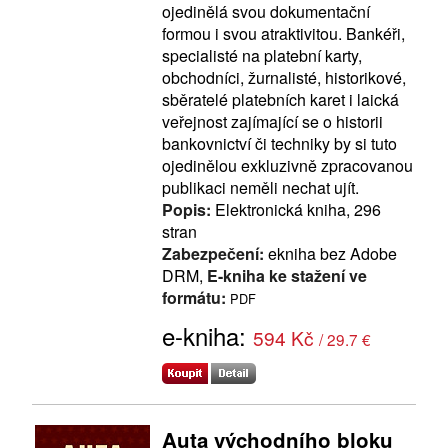
ojedinělá svou dokumentační
formou i svou atraktivitou. Bankéři,
specialisté na platební karty,
obchodníci, žurnalisté, historikové,
sběratelé platebních karet i laická
veřejnost zajímající se o historii
bankovnictví či techniky by si tuto
ojedinělou exkluzivně zpracovanou
publikaci neměli nechat ujít.
Popis:
Elektronická kniha, 296
stran
Zabezpečení:
ekniha bez Adobe
DRM,
E-kniha ke stažení ve
formátu:
PDF
e-kniha:
594 Kč
/ 29.7 €
Auta východního bloku