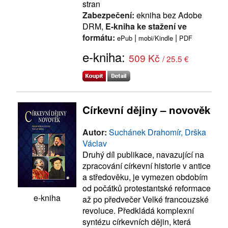
stran
Zabezpečení:
ekniha bez Adobe
DRM,
E-kniha ke stažení ve
formátu:
|
|
ePub
mobi/Kindle
PDF
e-kniha:
509 Kč
/ 25.5 €
Církevní dějiny – novověk
Autor:
Suchánek Drahomír, Drška
Václav
Druhý díl publikace, navazující na
zpracování církevní historie v antice
a středověku, je vymezen obdobím
od počátků protestantské reformace
e-kniha
až po předvečer Velké francouzské
revoluce. Předkládá komplexní
syntézu církevních dějin, která