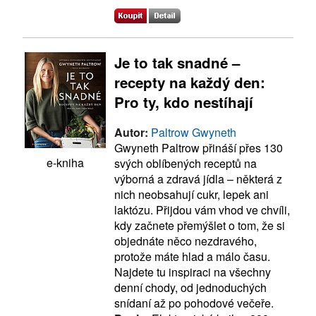
Je to tak snadné –
recepty na každý den:
Pro ty, kdo nestíhají
Autor:
Paltrow Gwyneth
Gwyneth Paltrow přináší přes 130
e-kniha
svých oblíbených receptů na
výborná a zdravá jídla – některá z
nich neobsahují cukr, lepek ani
laktózu. Přijdou vám vhod ve chvíli,
kdy začnete přemýšlet o tom, že si
objednáte něco nezdravého,
protože máte hlad a málo času.
Najdete tu inspiraci na všechny
denní chody, od jednoduchých
snídaní až po pohodové večeře.