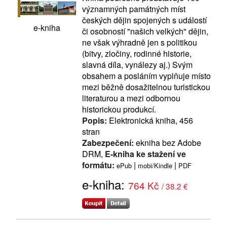
významných památných míst
českých dějin spojených s událostí
e-kniha
či osobností "našich velkých" dějin,
ne však výhradně jen s politikou
(bitvy, zločiny, rodinné historie,
slavná díla, vynálezy aj.) Svým
obsahem a posláním vyplňuje místo
mezi běžně dosažitelnou turistickou
literaturou a mezi odbornou
historickou produkcí.
Popis:
Elektronická kniha, 456
stran
Zabezpečení:
ekniha bez Adobe
DRM,
E-kniha ke stažení ve
formátu:
|
|
ePub
mobi/Kindle
PDF
e-kniha:
764 Kč
/ 38.2 €