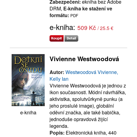
Zabezpečení:
ekniha bez Adobe
DRM,
E-kniha ke stažení ve
formátu:
PDF
e-kniha:
509 Kč
/ 25.5 €
Vivienne Westwoodová
Autor:
Westwoodová Vivienne,
Kelly Ian
Vivienne Westwoodová je jednou z
ikon současnosti. Módní návrhářka,
aktivistka, spolutvůrkyně punku (a
jeho proslulé image), globální
oděvní značka, ale také babička,
e-kniha
jednoduše opravdová žijící
legenda.
Popis:
Elektronická kniha, 440