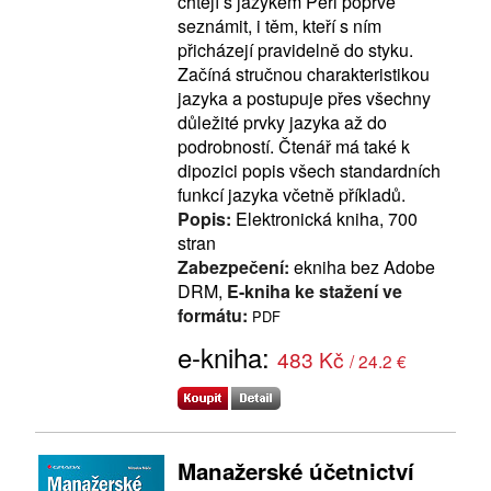
chtějí s jazykem Perl poprvé
seznámit, i těm, kteří s ním
přicházejí pravidelně do styku.
Začíná stručnou charakteristikou
jazyka a postupuje přes všechny
důležité prvky jazyka až do
podrobností. Čtenář má také k
dipozici popis všech standardních
funkcí jazyka včetně příkladů.
Popis:
Elektronická kniha, 700
stran
Zabezpečení:
ekniha bez Adobe
DRM,
E-kniha ke stažení ve
formátu:
PDF
e-kniha:
483 Kč
/ 24.2 €
Manažerské účetnictví