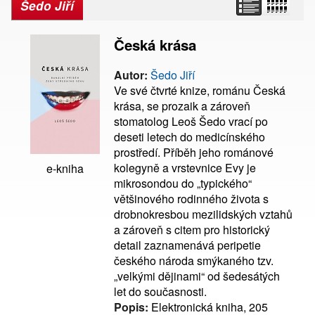
Šedo Jiří
Česká krása
Autor:
Šedo Jiří
Ve své čtvrté knize, románu Česká
krása, se prozaik a zároveň
stomatolog Leoš Šedo vrací po
deseti letech do medicínského
prostředí. Příběh jeho románové
kolegyně a vrstevnice Evy je
e-kniha
mikrosondou do „typického“
většinového rodinného života s
drobnokresbou mezilidských vztahů
a zároveň s citem pro historický
detail zaznamenává peripetie
českého národa smýkaného tzv.
„velkými dějinami“ od šedesátých
let do současnosti.
Popis:
Elektronická kniha, 205