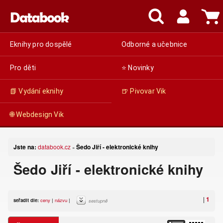
Eknihy pro dospělé
Odborné a učebnice
Pro děti
⭐ Novinky
📗 Vydání eknihy
🍺 Pivovar Vik
🌐 Webdesign Vik
Jste na:
databook.cz
Šedo Jiří - elektronické knihy
»
Šedo Jiří - elektronické knihy
|
1
seřadit dle:
ceny
|
názvu
|
sestupně