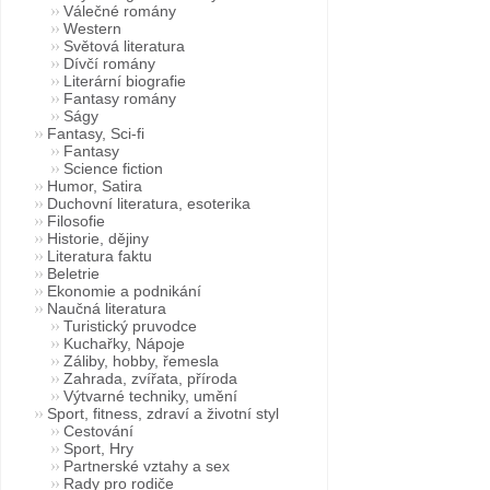
Válečné romány
Western
Světová literatura
Dívčí romány
Literární biografie
Fantasy romány
Ságy
Fantasy, Sci-fi
Fantasy
Science fiction
Humor, Satira
Duchovní literatura, esoterika
Filosofie
Historie, dějiny
Literatura faktu
Beletrie
Ekonomie a podnikání
Naučná literatura
Turistický pruvodce
Kuchařky, Nápoje
Záliby, hobby, řemesla
Zahrada, zvířata, příroda
Výtvarné techniky, umění
Sport, fitness, zdraví a životní styl
Cestování
Sport, Hry
Partnerské vztahy a sex
Rady pro rodiče