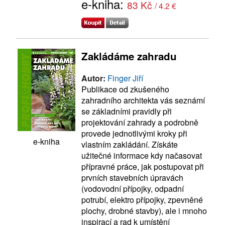
e-kniha:
83 Kč
/ 4.2 €
Zakládáme zahradu
Autor:
Finger Jiří
Publikace od zkušeného
zahradního architekta vás seznámí
se základními pravidly při
projektování zahrady a podrobně
provede jednotlivými kroky při
e-kniha
vlastním zakládání. Získáte
užitečné informace kdy načasovat
přípravné práce, jak postupovat při
prvních stavebních úpravách
(vodovodní přípojky, odpadní
potrubí, elektro přípojky, zpevněné
plochy, drobné stavby), ale i mnoho
inspirací a rad k umístění