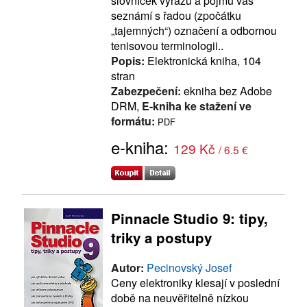
slovníček výrazů a pojmů vás
seznámí s řadou (zpočátku
„tajemných“) označení a odbornou
tenisovou terminologii..
Popis:
Elektronická kniha, 104
stran
Zabezpečení:
ekniha bez Adobe
DRM,
E-kniha ke stažení ve
formátu:
PDF
e-kniha:
129 Kč
/ 6.5 €
Pinnacle Studio 9: tipy,
triky a postupy
Autor:
Pecinovský Josef
Ceny elektroniky klesají v poslední
době na neuvěřitelně nízkou