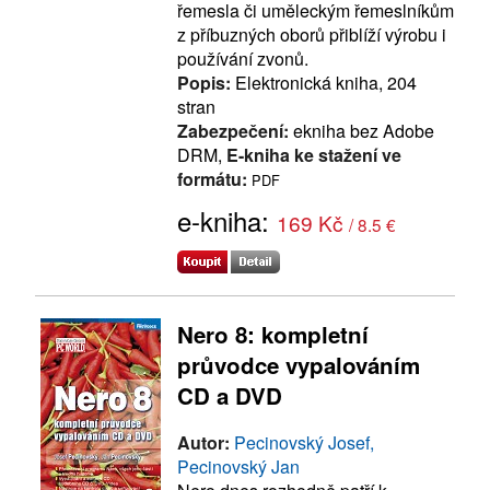
řemesla či uměleckým řemeslníkům
z příbuzných oborů přiblíží výrobu i
používání zvonů.
Popis:
Elektronická kniha, 204
stran
Zabezpečení:
ekniha bez Adobe
DRM,
E-kniha ke stažení ve
formátu:
PDF
e-kniha:
169 Kč
/ 8.5 €
Nero 8: kompletní
průvodce vypalováním
CD a DVD
Autor:
Pecinovský Josef,
Pecinovský Jan