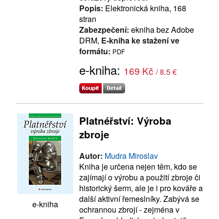
Popis:
Elektronická kniha, 168
stran
Zabezpečení:
ekniha bez Adobe
DRM,
E-kniha ke stažení ve
formátu:
PDF
e-kniha:
169 Kč
/ 8.5 €
Platnéřství: Výroba
zbroje
Autor:
Mudra Miroslav
Kniha je určena nejen těm, kdo se
zajímají o výrobu a použití zbroje či
historický šerm, ale je i pro kováře a
další aktivní řemeslníky. Zabývá se
e-kniha
ochrannou zbrojí - zejména v