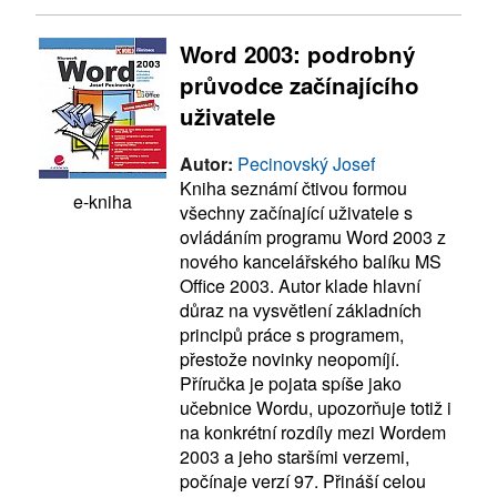
Word 2003: podrobný
průvodce začínajícího
uživatele
Autor:
Pecinovský Josef
Kniha seznámí čtivou formou
e-kniha
všechny začínající uživatele s
ovládáním programu Word 2003 z
nového kancelářského balíku MS
Office 2003. Autor klade hlavní
důraz na vysvětlení základních
principů práce s programem,
přestože novinky neopomíjí.
Příručka je pojata spíše jako
učebnice Wordu, upozorňuje totiž i
na konkrétní rozdíly mezi Wordem
2003 a jeho staršími verzemi,
počínaje verzí 97. Přináší celou