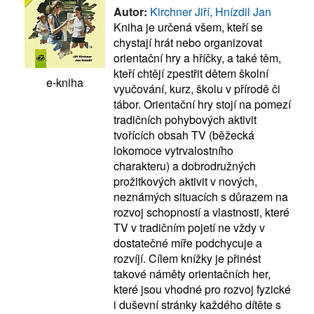
Autor:
Kirchner Jiří, Hnízdil Jan
Kniha je určená všem, kteří se
chystají hrát nebo organizovat
orientační hry a hříčky, a také těm,
kteří chtějí zpestřit dětem školní
e-kniha
vyučování, kurz, školu v přírodě či
tábor. Orientační hry stojí na pomezí
tradičních pohybových aktivit
tvořících obsah TV (běžecká
lokomoce vytrvalostního
charakteru) a dobrodružných
prožitkových aktivit v nových,
neznámých situacích s důrazem na
rozvoj schopností a vlastnosti, které
TV v tradičním pojetí ne vždy v
dostatečné míře podchycuje a
rozvíjí. Cílem knížky je přinést
takové náměty orientačních her,
které jsou vhodné pro rozvoj fyzické
i duševní stránky každého dítěte s