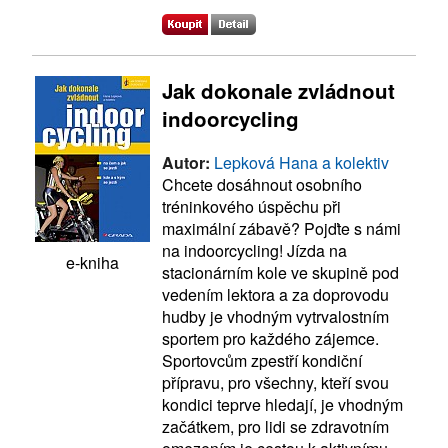
Jak dokonale zvládnout
indoorcycling
Autor:
Lepková Hana a kolektiv
Chcete dosáhnout osobního
tréninkového úspěchu při
maximální zábavě? Pojďte s námi
na indoorcycling! Jízda na
e-kniha
stacionárním kole ve skupině pod
vedením lektora a za doprovodu
hudby je vhodným vytrvalostním
sportem pro každého zájemce.
Sportovcům zpestří kondiční
přípravu, pro všechny, kteří svou
kondici teprve hledají, je vhodným
začátkem, pro lidi se zdravotním