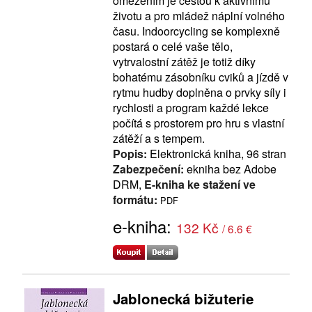
omezením je cestou k aktivnímu
životu a pro mládež náplní volného
času. Indoorcycling se komplexně
postará o celé vaše tělo,
vytrvalostní zátěž je totiž díky
bohatému zásobníku cviků a jízdě v
rytmu hudby doplněna o prvky síly i
rychlosti a program každé lekce
počítá s prostorem pro hru s vlastní
zátěží a s tempem.
Popis:
Elektronická kniha, 96 stran
Zabezpečení:
ekniha bez Adobe
DRM,
E-kniha ke stažení ve
formátu:
PDF
e-kniha:
132 Kč
/ 6.6 €
Jablonecká bižuterie