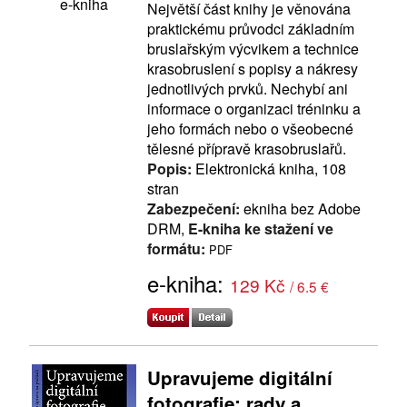
e-kniha
Největší část knihy je věnována
praktickému průvodci základním
bruslařským výcvikem a technice
krasobruslení s popisy a nákresy
jednotlivých prvků. Nechybí ani
informace o organizaci tréninku a
jeho formách nebo o všeobecné
tělesné přípravě krasobruslařů.
Popis:
Elektronická kniha, 108
stran
Zabezpečení:
ekniha bez Adobe
DRM,
E-kniha ke stažení ve
formátu:
PDF
e-kniha:
129 Kč
/ 6.5 €
Upravujeme digitální
fotografie: rady a