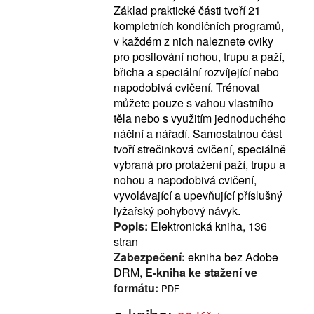
Základ praktické části tvoří 21
kompletních kondičních programů,
v každém z nich naleznete cviky
pro posilování nohou, trupu a paží,
břicha a speciální rozvíjející nebo
napodobivá cvičení. Trénovat
můžete pouze s vahou vlastního
těla nebo s využitím jednoduchého
náčiní a nářadí. Samostatnou část
tvoří strečinková cvičení, speciálně
vybraná pro protažení paží, trupu a
nohou a napodobivá cvičení,
vyvolávající a upevňující příslušný
lyžařský pohybový návyk.
Popis:
Elektronická kniha, 136
stran
Zabezpečení:
ekniha bez Adobe
DRM,
E-kniha ke stažení ve
formátu:
PDF