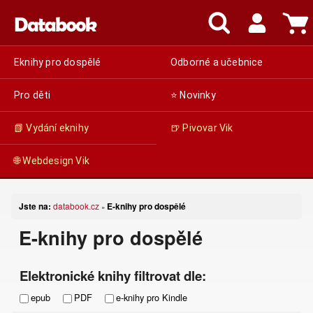
Eknihy pro dospělé
Odborné a učebnice
Pro děti
⭐ Novinky
📗 Vydání eknihy
🍺 Pivovar Vik
🌐 Webdesign Vik
Jste na:
databook.cz
E-knihy pro dospělé
»
E-knihy pro dospělé
Elektronické knihy filtrovat dle:
epub
PDF
e-knihy pro Kindle