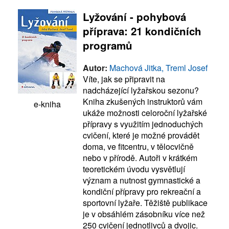
Lyžování - pohybová
příprava: 21 kondičních
programů
Autor:
Machová Jitka, Treml Josef
Víte, jak se připravit na
nadcházející lyžařskou sezonu?
Kniha zkušených instruktorů vám
e-kniha
ukáže možnosti celoroční lyžařské
přípravy s využitím jednoduchých
cvičení, které je možné provádět
doma, ve fitcentru, v tělocvičně
nebo v přírodě. Autoři v krátkém
teoretickém úvodu vysvětlují
význam a nutnost gymnastické a
kondiční přípravy pro rekreační a
sportovní lyžaře. Těžiště publikace
je v obsáhlém zásobníku více než
250 cvičení jednotlivců a dvojic.