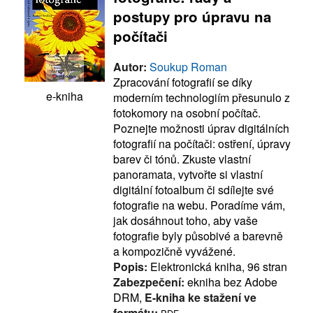
postupy pro úpravu na
počítači
Autor:
Soukup Roman
Zpracování fotografií se díky
e-kniha
moderním technologiím přesunulo z
fotokomory na osobní počítač.
Poznejte možnosti úprav digitálních
fotografií na počítači: ostření, úpravy
barev či tónů. Zkuste vlastní
panoramata, vytvořte si vlastní
digitální fotoalbum či sdílejte své
fotografie na webu. Poradíme vám,
jak dosáhnout toho, aby vaše
fotografie byly působivé a barevně
a kompozičně vyvážené.
Popis:
Elektronická kniha, 96 stran
Zabezpečení:
ekniha bez Adobe
DRM,
E-kniha ke stažení ve
formátu: