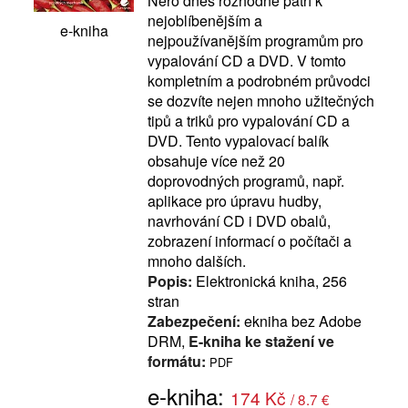
Nero dnes rozhodně patří k
nejoblíbenějším a
e-kniha
nejpoužívanějším programům pro
vypalování CD a DVD. V tomto
kompletním a podrobném průvodci
se dozvíte nejen mnoho užitečných
tipů a triků pro vypalování CD a
DVD. Tento vypalovací balík
obsahuje více než 20
doprovodných programů, např.
aplikace pro úpravu hudby,
navrhování CD i DVD obalů,
zobrazení informací o počítači a
mnoho dalších.
Popis:
Elektronická kniha, 256
stran
Zabezpečení:
ekniha bez Adobe
DRM,
E-kniha ke stažení ve
formátu:
PDF
e-kniha:
174 Kč
/ 8.7 €