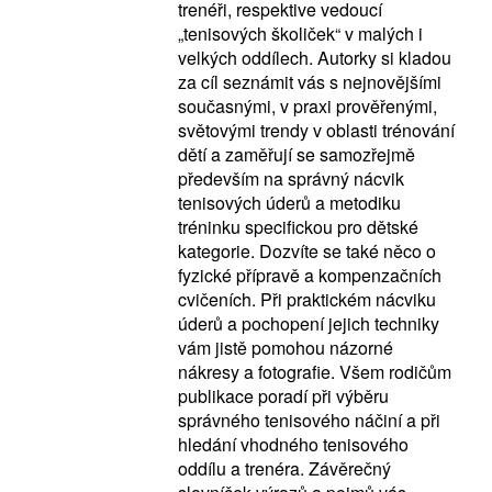
trenéři, respektive vedoucí
„tenisových školiček“ v malých i
velkých oddílech. Autorky si kladou
za cíl seznámit vás s nejnovějšími
současnými, v praxi prověřenými,
světovými trendy v oblasti trénování
dětí a zaměřují se samozřejmě
především na správný nácvik
tenisových úderů a metodiku
tréninku specifickou pro dětské
kategorie. Dozvíte se také něco o
fyzické přípravě a kompenzačních
cvičeních. Při praktickém nácviku
úderů a pochopení jejich techniky
vám jistě pomohou názorné
nákresy a fotografie. Všem rodičům
publikace poradí při výběru
správného tenisového náčiní a při
hledání vhodného tenisového
oddílu a trenéra. Závěrečný