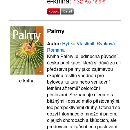
e-kniha:
132 Kč
/ 6.6 €
Palmy
Autor:
Rybka Vlastimil, Rybková
Romana
Kniha Palmy je jedinečná původní
česká publikace, která si dává za cíl
představit palmy jako zajímavou
skupinu rostlin vhodnou pro
e-kniha
bytovou kulturu nebo venkovní
letnění až téměř celoroční
pěstování. Seznamuje čtenáře s
běžnými i dosud málo pěstovanými,
leč perspektivními druhy. Čtenáři se
dozví informace o množení palem,
o jejich chorobách a škůdcích, ale
především o způsobech pěstování