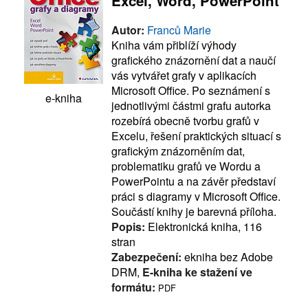
Excel, Word, PowerPoint
Autor:
Franců Marie
Kniha vám přiblíží výhody
grafického znázornění dat a naučí
vás vytvářet grafy v aplikacích
Microsoft Office. Po seznámení s
e-kniha
jednotlivými částmi grafu autorka
rozebírá obecně tvorbu grafů v
Excelu, řešení praktických situací s
grafickým znázorněním dat,
problematiku grafů ve Wordu a
PowerPointu a na závěr představí
práci s diagramy v Microsoft Office.
Součástí knihy je barevná příloha.
Popis:
Elektronická kniha, 116
stran
Zabezpečení:
ekniha bez Adobe
DRM,
E-kniha ke stažení ve
formátu:
PDF