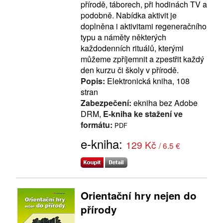
přírodě, táborech, při hodinách TV a
podobně. Nabídka aktivit je
doplněna i aktivitami regeneračního
typu a náměty některých
každodenních rituálů, kterými
můžeme zpříjemnit a zpestřit každý
den kurzu či školy v přírodě.
Popis:
Elektronická kniha, 108
stran
Zabezpečení:
ekniha bez Adobe
DRM,
E-kniha ke stažení ve
formátu:
PDF
e-kniha:
129 Kč
/ 6.5 €
Orientační hry nejen do
přírody