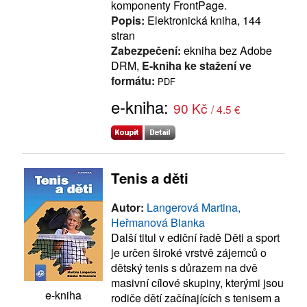
komponenty FrontPage.
Popis:
Elektronická kniha, 144
stran
Zabezpečení:
ekniha bez Adobe
DRM,
E-kniha ke stažení ve
formátu:
PDF
e-kniha:
90 Kč
/ 4.5 €
Tenis a děti
Autor:
Langerová Martina,
Heřmanová Blanka
Další titul v ediční řadě Děti a sport
je určen široké vrstvě zájemců o
dětský tenis s důrazem na dvě
masivní cílové skupiny, kterými jsou
e-kniha
rodiče dětí začínajících s tenisem a