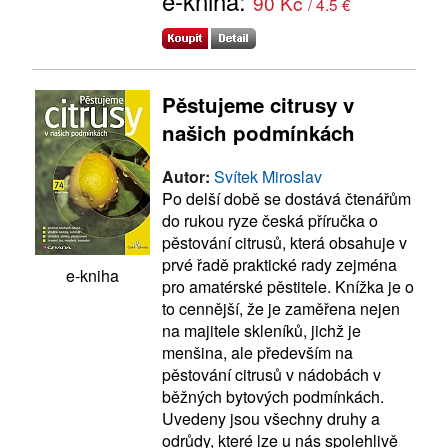
e-kniha:
90 Kč
/ 4.5 €
Pěstujeme citrusy v
našich podmínkách
Autor:
Svítek Miroslav
Po delší době se dostává čtenářům
do rukou ryze česká příručka o
pěstování citrusů, která obsahuje v
prvé řadě praktické rady zejména
e-kniha
pro amatérské pěstitele. Knížka je o
to cennější, že je zaměřena nejen
na majitele skleníků, jichž je
menšina, ale především na
pěstování citrusů v nádobách v
běžných bytových podmínkách.
Uvedeny jsou všechny druhy a
odrůdy, které lze u nás spolehlivě