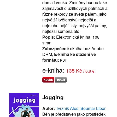
doma i venku. Zmíněny budou také
zajímavosti o užitkových palmách a
různé rekordy ze světa palem, jako
největší květenství, nejdelší a
nejmohutnější listy, nejvyšší palmy,
nejtěžší semena atd.
Popis:
Elektronická kniha, 108
stran
Zabezpečení:
ekniha bez Adobe
DRM,
E-kniha ke stažení ve
formátu:
PDF
e-kniha:
135 Kč
/ 6.8 €
Jogging
Autor:
Tvrzník Aleš, Soumar Libor
Běh je představen jako prostředek