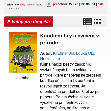
předchozí
|
27
|
28
|
29
|
30
|
31
|
další
seřadit dle:
ceny
|
autora
|
názvu
|
sestupně
E-knihy pro dospělé
Kondiční hry a cvičení v
přírodě
Autor:
Kirchner Jiří, Louka Oto,
Hnízdil Jan
Kniha nabízí pestrý zásobník
vyzkoušených her a cvičení v
přírodě, které přispívají ke zlepšení
e-kniha
kondice dětí, a tím i k udržení a
rozvoji jejich zdatnosti. Je
orientována pro děti od 8 let až po
pubertu. Paleta těchto aktivit je
využitelná při tréninkových
soustředěních, na školách v