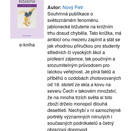
Autor:
Nový Petr
Souhrnná publikace o
světoznámém fenoménu
jablonecké bižuterie na knižním
trhu dosud chyběla. Tato knížka, má
ambici onu mezeru zaplnit a stát se
e-kniha
jak vhodnou příručkou pro studenty
středních či vysokých škol a
profesní zájemce, tak poučným a
srozumitelným průvodcem pro
laickou veřejnost. Je plná faktů a
příběhů o ozdobách zhotovovaných
od 18. století ze skla a kovu na
severu Čech v takovém množství,
že na mnoha trzích světa si toto
zboží drželo monopol dlouhá
desetiletí. Nechybí v ní samozřejmě
portréty významných minulých i
současných podnikatelů a četný
obrazový doprovod.