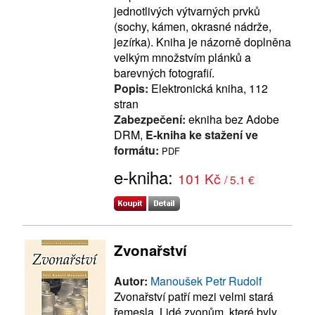
jednotlivých výtvarných prvků
(sochy, kámen, okrasné nádrže,
jezírka). Kniha je názorně doplněna
velkým množstvím plánků a
barevných fotografií.
Popis:
Elektronická kniha, 112
stran
Zabezpečení:
ekniha bez Adobe
DRM,
E-kniha ke stažení ve
formátu:
PDF
e-kniha:
101 Kč
/ 5.1 €
Zvonařství
Autor:
Manoušek Petr Rudolf
Zvonařství patří mezi velmi stará
řemesla. Lidé zvonům, které byly