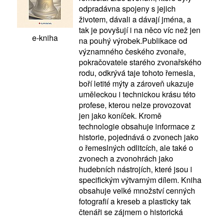
odpradávna spojeny s jejich
životem, dávali a dávají jména, a
tak je povyšují i na něco víc než jen
e-kniha
na pouhý výrobek.Publikace od
významného českého zvonaře,
pokračovatele starého zvonařského
rodu, odkrývá taje tohoto řemesla,
boří letité mýty a zároveň ukazuje
uměleckou i technickou krásu této
profese, kterou nelze provozovat
jen jako koníček. Kromě
technologie obsahuje informace z
historie, pojednává o zvonech jako
o řemeslných odlitcích, ale také o
zvonech a zvonohrách jako
hudebních nástrojích, které jsou i
specifickým výtvarným dílem. Kniha
obsahuje velké množství cenných
fotografií a kreseb a plasticky tak
čtenáři se zájmem o historická