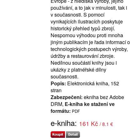
Evropě - z hlediska výroby, jejího
používání, a to jak v minulosti, tak i
v současnosti. S pomocí
vynikajících ilustracích poskytuje
historický přehled typů zbrojí.
Nespornou výhodou proti mnoha
jiným publikacím je řada informací o
technologických postupech výroby,
údržby a restaurování zbroje.
Nedílnou součástí knihy jsou i
ukázky z platnéřské dílny
současnosti.
Popis:
Elektronická kniha, 152
stran
Zabezpečení:
ekniha bez Adobe
DRM,
E-kniha ke stažení ve
formátu:
PDF
e-kniha:
161 Kč
/ 8.1 €