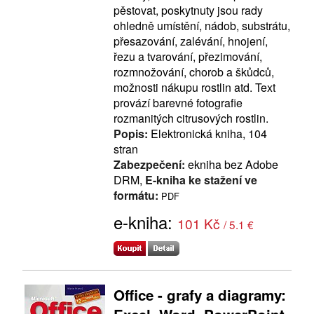
pěstovat, poskytnuty jsou rady
ohledně umístění, nádob, substrátu,
přesazování, zalévání, hnojení,
řezu a tvarování, přezimování,
rozmnožování, chorob a škůdců,
možnosti nákupu rostlin atd. Text
provází barevné fotografie
rozmanitých citrusových rostlin.
Popis:
Elektronická kniha, 104
stran
Zabezpečení:
ekniha bez Adobe
DRM,
E-kniha ke stažení ve
formátu:
PDF
e-kniha:
101 Kč
/ 5.1 €
Office - grafy a diagramy: