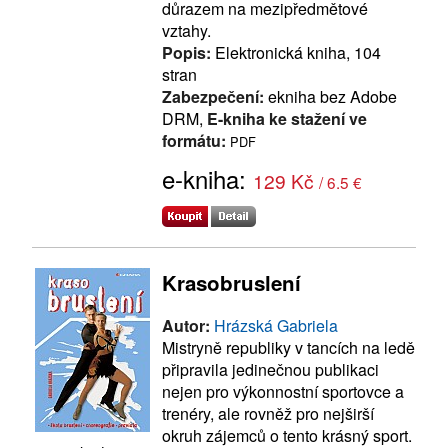
důrazem na mezipředmětové
vztahy.
Popis:
Elektronická kniha, 104
stran
Zabezpečení:
ekniha bez Adobe
DRM,
E-kniha ke stažení ve
formátu:
PDF
e-kniha:
129 Kč
/ 6.5 €
Krasobruslení
Autor:
Hrázská Gabriela
Mistryně republiky v tancích na ledě
připravila jedinečnou publikaci
nejen pro výkonnostní sportovce a
trenéry, ale rovněž pro nejširší
okruh zájemců o tento krásný sport.