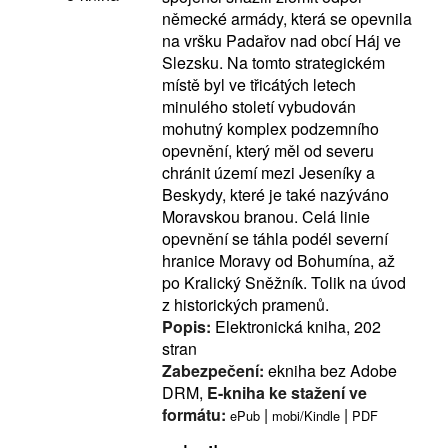
německé armády, která se opevnila
na vršku Padařov nad obcí Háj ve
Slezsku. Na tomto strategickém
místě byl ve třicátých letech
minulého století vybudován
mohutný komplex podzemního
opevnění, který měl od severu
chránit území mezi Jeseníky a
Beskydy, které je také nazýváno
Moravskou branou. Celá linie
opevnění se táhla podél severní
hranice Moravy od Bohumína, až
po Kralický Sněžník. Tolik na úvod
z historických pramenů.
Popis:
Elektronická kniha, 202
stran
Zabezpečení:
ekniha bez Adobe
DRM,
E-kniha ke stažení ve
formátu:
|
|
ePub
mobi/Kindle
PDF