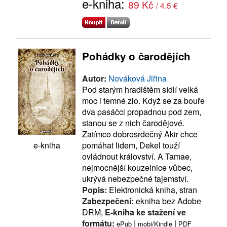
e-kniha:
89 Kč
/ 4.5 €
Pohádky o čarodějích
Autor:
Nováková Jiřina
Pod starým hradištěm sídlí velká
moc i temné zlo. Když se za bouře
dva pasáčci propadnou pod zem,
stanou se z nich čarodějové.
Zatímco dobrosrdečný Akir chce
pomáhat lidem, Dekel touží
e-kniha
ovládnout království. A Tamae,
nejmocnější kouzelnice vůbec,
ukrývá nebezpečné tajemství.
Popis:
Elektronická kniha, stran
Zabezpečení:
ekniha bez Adobe
DRM,
E-kniha ke stažení ve
formátu:
|
|
ePub
mobi/Kindle
PDF