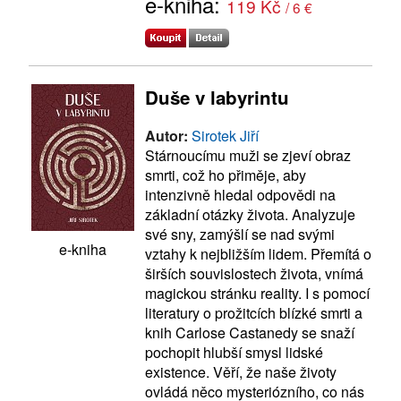
e-kniha:
119 Kč
/ 6 €
Duše v labyrintu
Autor:
Sirotek Jiří
Stárnoucímu muži se zjeví obraz
smrti, což ho přiměje, aby
intenzivně hledal odpovědi na
základní otázky života. Analyzuje
své sny, zamýšlí se nad svými
e-kniha
vztahy k nejbližším lidem. Přemítá o
širších souvislostech života, vnímá
magickou stránku reality. I s pomocí
literatury o prožitcích blízké smrti a
knih Carlose Castanedy se snaží
pochopit hlubší smysl lidské
existence. Věří, že naše životy
ovládá něco mysteriózního, co nás