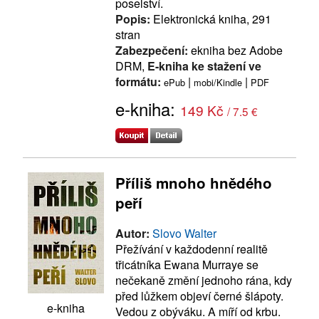
poselství.
Popis:
Elektronická kniha, 291
stran
Zabezpečení:
ekniha bez Adobe
DRM,
E-kniha ke stažení ve
formátu:
|
|
ePub
mobi/Kindle
PDF
e-kniha:
149 Kč
/ 7.5 €
Příliš mnoho hnědého
peří
Autor:
Slovo Walter
Přežívání v každodenní realitě
třicátníka Ewana Murraye se
nečekaně změní jednoho rána, kdy
před lůžkem objeví černé šlápoty.
e-kniha
Vedou z obýváku. A míří od krbu.