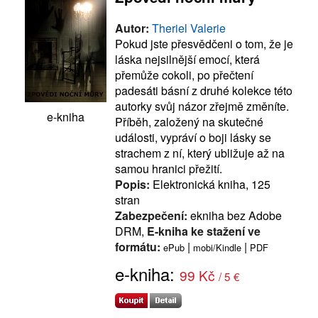
Autor:
Theriel Valerie
Pokud jste přesvědčeni o tom, že je
láska nejsilnější emocí, která
přemůže cokoli, po přečtení
padesáti básní z druhé kolekce této
autorky svůj názor zřejmě změníte.
e-kniha
Příběh, založený na skutečné
události, vypráví o boji lásky se
strachem z ní, který ubližuje až na
samou hranici přežití.
Popis:
Elektronická kniha, 125
stran
Zabezpečení:
ekniha bez Adobe
DRM,
E-kniha ke stažení ve
formátu:
|
|
ePub
mobi/Kindle
PDF
e-kniha:
99 Kč
/ 5 €