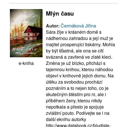
Mlýn času
Autor:
Čermáková Jiřina
Sára žije v krásném domě s
nádhernou zahradou a její muž je
majitel prosperující tiskárny. Mohla
by být šťastná, ale ona se cítí
svázaná a zavřená ve zlaté kleci.
Změna je už blízko, přichází s
e-kniha
tajemnou knihou, kterou náhodou
objeví v knihovně jejich domu. Na
útěku za svobodou prochází
poznáním a to nejen toho, co je
skutečným štěstím pro ni, ale i
příběhem ženy, kterou nikdy
nepotkala a přesto je spojuje
zvláštní pouto. Podívejte se i na
další eknihu autorky
http://www.databook.cz/bludiste-