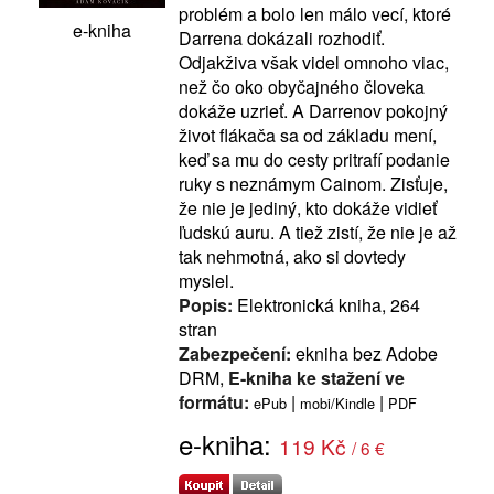
problém a bolo len málo vecí, ktoré
e-kniha
Darrena dokázali rozhodiť.
Odjakživa však videl omnoho viac,
než čo oko obyčajného človeka
dokáže uzrieť. A Darrenov pokojný
život flákača sa od základu mení,
keď sa mu do cesty pritrafí podanie
ruky s neznámym Cainom. Zisťuje,
že nie je jediný, kto dokáže vidieť
ľudskú auru. A tiež zistí, že nie je až
tak nehmotná, ako si dovtedy
myslel.
Popis:
Elektronická kniha, 264
stran
Zabezpečení:
ekniha bez Adobe
DRM,
E-kniha ke stažení ve
formátu:
|
|
ePub
mobi/Kindle
PDF
e-kniha:
119 Kč
/ 6 €