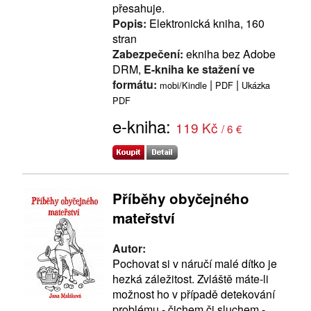
přesahuje.
Popis:
Elektronická kniha, 160
stran
Zabezpečení:
ekniha bez Adobe
DRM,
E-kniha ke stažení ve
formátu:
|
|
mobi/Kindle
PDF
Ukázka
PDF
e-kniha:
119 Kč
/ 6 €
Příběhy obyčejného
mateřství
Autor:
Pochovat si v náručí malé dítko je
hezká záležitost. Zvláště máte-li
možnost ho v případě detekování
problému - čichem či sluchem -