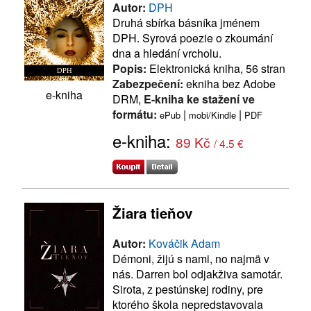
Autor:
DPH
Druhá sbírka básníka jménem
DPH. Syrová poezie o zkoumání
dna a hledání vrcholu.
Popis:
Elektronická kniha, 56 stran
Zabezpečení:
ekniha bez Adobe
e-kniha
DRM,
E-kniha ke stažení ve
formátu:
|
|
ePub
mobi/Kindle
PDF
e-kniha:
89 Kč
/ 4.5 €
Žiara tieňov
Autor:
Kováčik Adam
Démoni, žijú s nami, no najmä v
nás. Darren bol odjakživa samotár.
Sirota, z pestúnskej rodiny, pre
ktorého škola nepredstavovala