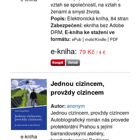
vztah se společností, na vztah s
ženami a smysl života.
Popis:
Elektronická kniha, 84 stran
Zabezpečení:
ekniha bez Adobe
DRM,
E-kniha ke stažení ve
formátu:
|
|
ePub
mobi/Kindle
PDF
e-kniha:
79 Kč
/ 4 €
Jednou cizincem,
provždy cizincem
Autor:
anonym
Jednou cizincem, provždy cizincem
Autobiografický román nás provede
protektorátní Prahou s jejími
barrandovskými ateliéry,
e-kniha