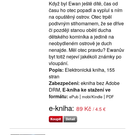
Když byl Ewan ještě dítě, čas od
času ho otec popadl a vyplul s ním
na opuštěný ostrov. Otec trpěl
podivným stihomamem, že se dříve
či později stanou obětí ducha
dětského kominíka a jedině na
neobydleném ostrově je duch
nenajde. Měl otec pravdu? Ewanův
byt totiž nejeví jakékoli známky po
vloupání.
Popis:
Elektronická kniha, 155
stran
Zabezpečení:
ekniha bez Adobe
DRM,
E-kniha ke stažení ve
formátu:
|
|
ePub
mobi/Kindle
PDF
e-kniha:
89 Kč
/ 4.5 €