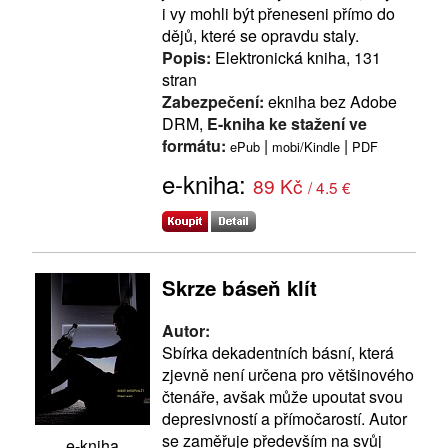
i vy mohli být přeneseni přímo do
dějů, které se opravdu staly.
Popis:
Elektronická kniha, 131
stran
Zabezpečení:
ekniha bez Adobe
DRM,
E-kniha ke stažení ve
formátu:
|
|
ePub
mobi/Kindle
PDF
e-kniha:
89 Kč
/ 4.5 €
Skrze báseň klít
Autor:
Sbírka dekadentních básní, která
zjevně není určena pro většinového
čtenáře, avšak může upoutat svou
depresivností a přímočarostí. Autor
se zaměřuje především na svůj
e-kniha