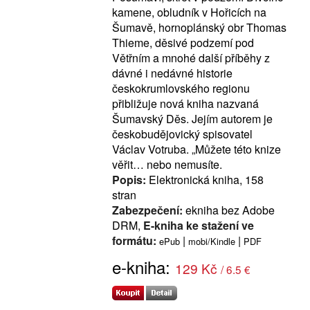
kamene, obludník v Hořicích na
Šumavě, hornoplánský obr Thomas
Thieme, děsivé podzemí pod
Větřním a mnohé další příběhy z
dávné i nedávné historie
českokrumlovského regionu
přibližuje nová kniha nazvaná
Šumavský Děs. Jejím autorem je
českobudějovický spisovatel
Václav Votruba. „Můžete této knize
věřit… nebo nemusíte.
Popis:
Elektronická kniha, 158
stran
Zabezpečení:
ekniha bez Adobe
DRM,
E-kniha ke stažení ve
formátu:
|
|
ePub
mobi/Kindle
PDF
e-kniha:
129 Kč
/ 6.5 €