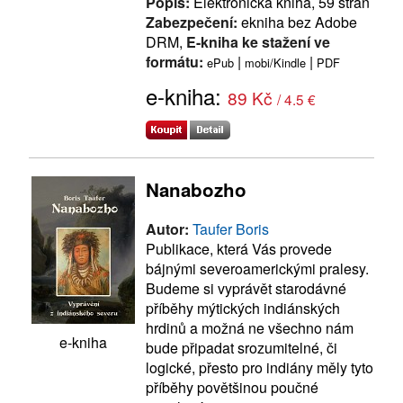
Popis:
Elektronická kniha, 59 stran
Zabezpečení:
ekniha bez Adobe
DRM,
E-kniha ke stažení ve
formátu:
|
|
ePub
mobi/Kindle
PDF
e-kniha:
89 Kč
/ 4.5 €
Nanabozho
Autor:
Taufer Boris
Publikace, která Vás provede
bájnými severoamerickými pralesy.
Budeme si vyprávět starodávné
příběhy mýtických indiánských
hrdinů a možná ne všechno nám
e-kniha
bude připadat srozumitelné, či
logické, přesto pro indiány měly tyto
příběhy povětšinou poučné