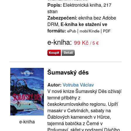
Popis:
Elektronická kniha, 217
stran
Zabezpečení:
ekniha bez Adobe
DRM,
E-kniha ke stažení ve
formátu:
|
|
ePub
mobi/Kindle
PDF
e-kniha:
99 Kč
/ 5 €
Šumavský děs
Autor:
Votruba Václav
V nové knize Šumavský Děs ožívají
temné příběhy z
českokrumlovského regionu. Upíří
masakr v Cetvinách, sabaty na
Ďáblových kamenech v Hůrce,
e-kniha
tajemná babička z Černé v
Pošumaví, skřet v podzemí Dívčího