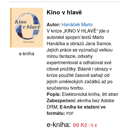
Kino v hlavě
Autor:
Hanáček Mario
V knize „KINO V HLAVĚ“ jde o
autorské spojení textů Mario
Hanáčka a obrazů Jana Samce.
Jejich práce se vyznačují velkou
e-kniha
mírou fantazie, odvahy
experimentovat a odhalovat své
citové prožitky. Básně i obrazy v
knize použité časově sahají od
jejich uměleckých začátků až po
současnou tvorbu.
Popis:
Elektronická kniha, 90 stran
Zabezpečení:
ekniha bez Adobe
DRM,
E-kniha ke stažení ve
formátu:
PDF
e-kniha:
99 Kč
/ 5 €