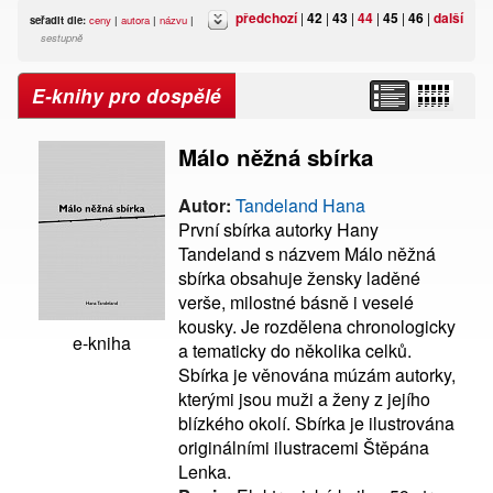
předchozí
|
42
|
43
|
44
|
45
|
46
|
další
seřadit dle:
ceny
|
autora
|
názvu
|
sestupně
E-knihy pro dospělé
Málo něžná sbírka
Autor:
Tandeland Hana
První sbírka autorky Hany
Tandeland s názvem Málo něžná
sbírka obsahuje žensky laděné
verše, milostné básně i veselé
kousky. Je rozdělena chronologicky
e-kniha
a tematicky do několika celků.
Sbírka je věnována múzám autorky,
kterými jsou muži a ženy z jejího
blízkého okolí. Sbírka je ilustrována
originálními ilustracemi Štěpána
Lenka.