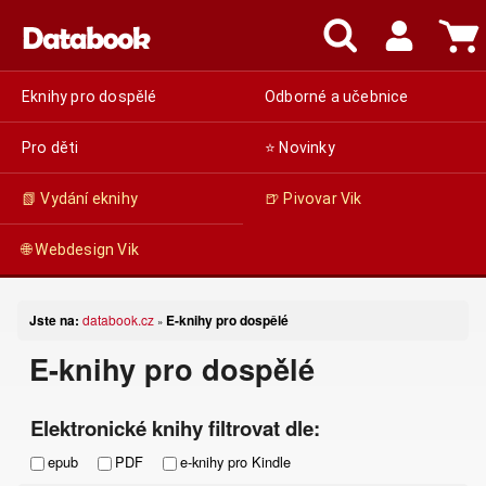
Eknihy pro dospělé
Odborné a učebnice
Pro děti
⭐ Novinky
📗 Vydání eknihy
🍺 Pivovar Vik
🌐 Webdesign Vik
Jste na:
databook.cz
E-knihy pro dospělé
»
E-knihy pro dospělé
Elektronické knihy filtrovat dle:
epub
PDF
e-knihy pro Kindle