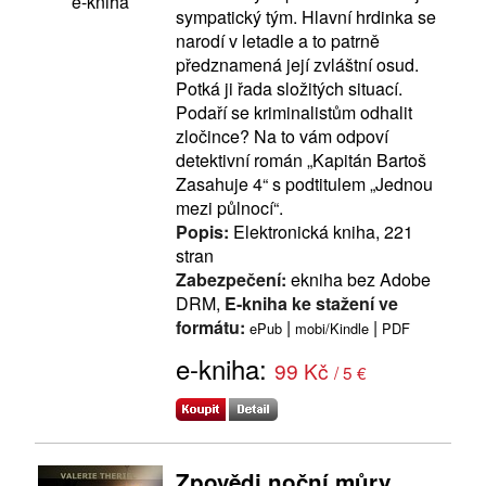
e-kniha
sympatický tým. Hlavní hrdinka se
narodí v letadle a to patrně
předznamená její zvláštní osud.
Potká ji řada složitých situací.
Podaří se kriminalistům odhalit
zločince? Na to vám odpoví
detektivní román „Kapitán Bartoš
Zasahuje 4“ s podtitulem „Jednou
mezi půlnocí“.
Popis:
Elektronická kniha, 221
stran
Zabezpečení:
ekniha bez Adobe
DRM,
E-kniha ke stažení ve
formátu:
|
|
ePub
mobi/Kindle
PDF
e-kniha:
99 Kč
/ 5 €
Zpovědi noční můry