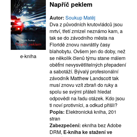
Napříč peklem
Autor:
Soukup Matěj
Dva z původních krutovládců jsou
mrtví, třetí zmizel neznámo kam, a
tak se do závodního města na
Floridě znovu navrátily časy
blahobytu. Ovšem jen do doby, než
e-kniha
se několik členů týmu stane málem
oběťmi nevysvětlitelných přepadení
a sabotáží. Bývalý profesionální
závodník Matthew Landscott tak
musí znovu vzít zbraň do ruky a
spolu se svými přáteli hledat
odpovědi na řadu otázek. Kdo jsou
ti noví protivníci, a odkud přišli?
Popis:
Elektronická kniha, 201
stran
Zabezpečení:
ekniha bez Adobe
DRM,
E-kniha ke stažení ve