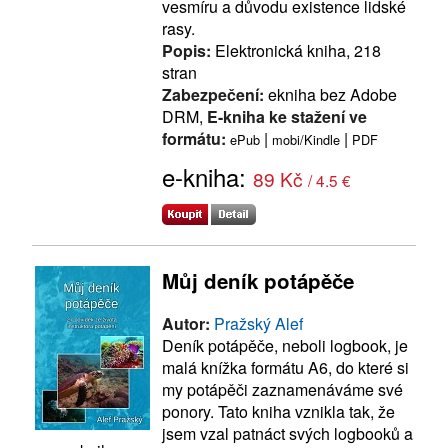
vesmíru a důvodu existence lidské
rasy.
Popis:
Elektronická kniha, 218
stran
Zabezpečení:
ekniha bez Adobe
DRM,
E-kniha ke stažení ve
formátu:
|
|
ePub
mobi/Kindle
PDF
e-kniha:
89 Kč
/ 4.5 €
Můj deník potápěče
Autor:
Pražský Alef
Deník potápěče, neboli logbook, je
malá knížka formátu A6, do které si
my potápěči zaznamenáváme své
ponory. Tato kniha vznikla tak, že
jsem vzal patnáct svých logbooků a