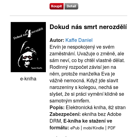
Dokud nás smrt nerozdělí
Autor:
Kaffe Daniel
Ervín je nespokojený ve svém
zaměstnání. Uvažuje o změně, ale
sám neví, co by chtěl vlastně dělat.
Rodinný rozpočet závisí jen na
něm, protože manželka Eva je
e-kniha
vážně nemocná. Když jde slavit
narozeniny s kolegou, nechá se
slyšet, že si práci vymění klidně se
samotným smrťem.
Popis:
Elektronická kniha, 82 stran
Zabezpečení:
ekniha bez Adobe
DRM,
E-kniha ke stažení ve
formátu:
|
|
ePub
mobi/Kindle
PDF