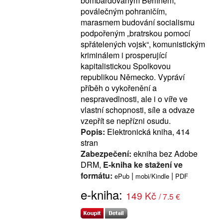
bombardovaným Berlínem,
poválečným pohraničím,
marasmem budování socialismu
podpořeným „bratrskou pomocí
spřátelených vojsk“, komunistickým
kriminálem i prosperující
kapitalistickou Spolkovou
republikou Německo. Vypráví
příběh o vykořenění a
nespravedlnosti, ale i o víře ve
vlastní schopnosti, síle a odvaze
vzepřít se nepřízni osudu.
Popis:
Elektronická kniha, 414
stran
Zabezpečení:
ekniha bez Adobe
DRM,
E-kniha ke stažení ve
formátu:
|
|
ePub
mobi/Kindle
PDF
e-kniha:
149 Kč
/ 7.5 €