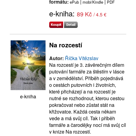
formátu:
|
|
ePub
mobi/Kindle
PDF
e-kniha:
89 Kč
/ 4.5 €
Na rozcestí
Autor:
Říčka Vítězslav
Na rozcestí je 3. závěrečným dílem
putování farmáře za štěstím v lásce
a v zemědělství. Příběh pojednává
o cestách putovních i životních,
které přicházejí a na rozcestí je
e-kniha
nutné se rozhodnout, kterou cestou
pokračovat nebo zůstat stát na
křižovatce. Každá cesta někam
vede a má svůj cíl. Tak i příběh
farmáře a čarodějky nocí má svůj cíl
v knize Na rozcestí.