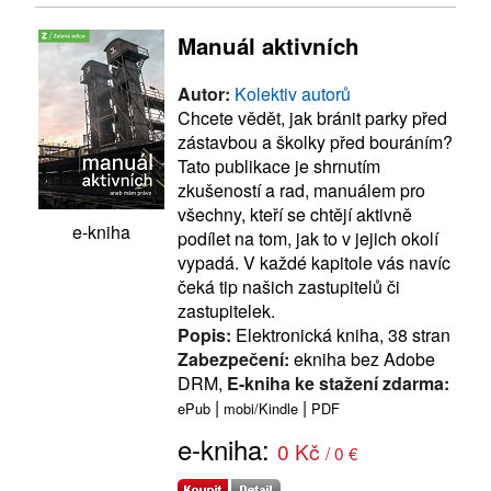
Manuál aktivních
Autor:
Kolektiv autorů
Chcete vědět, jak bránit parky před
zástavbou a školky před bouráním?
Tato publikace je shrnutím
zkušeností a rad, manuálem pro
všechny, kteří se chtějí aktivně
e-kniha
podílet na tom, jak to v jejich okolí
vypadá. V každé kapitole vás navíc
čeká tip našich zastupitelů či
zastupitelek.
Popis:
Elektronická kniha, 38 stran
Zabezpečení:
ekniha bez Adobe
DRM,
E-kniha ke stažení zdarma:
|
|
ePub
mobi/Kindle
PDF
e-kniha:
0 Kč
/ 0 €