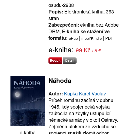
osudu-2938
Popis:
Elektronická kniha, 363
stran
Zabezpečení:
ekniha bez Adobe
DRM,
E-kniha ke stažení ve
formátu:
|
|
ePub
mobi/Kindle
PDF
e-kniha:
99 Kč
/ 5 €
Náhoda
Autor:
Kupka Karel Václav
Příběh románu začíná v dubnu
1945, kdy spojenecká vojska
zaútočila na zbytky ustupující
německé armády v okolí Ostravy.
Zejména útokem ze vzduchu se
e-kniha
spojenci snažili zlomit odpor