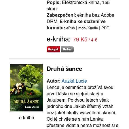
Popis:
Elektronická kniha, 155
stran
Zabezpečení:
ekniha bez Adobe
DRM,
E-kniha ke stažení ve
formátu:
|
|
ePub
mobi/Kindle
PDF
e-kniha:
79 Kč
/ 4 €
Druhá šance
Autor:
Auzká Lucie
Lence je osmnáct a prožívá svou
první lásku se stejně starým
Jakubem. Po dvou letech však
jednoho dne Jakub šťastný vztah
bez jakéhokoliv vysvětlení ukončí.
e-kniha
Od té chvíle se s ním Lenka
přestane vídat a nemá možnost si s