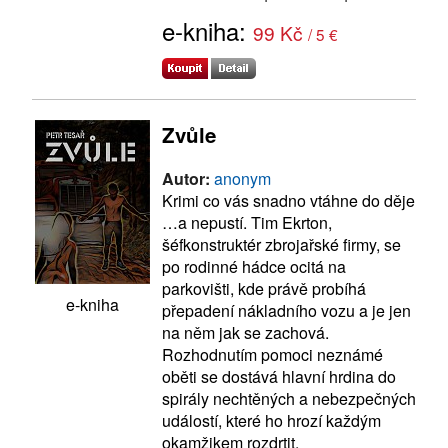
e-kniha:
99 Kč
/ 5 €
Zvůle
Autor:
anonym
Krimi co vás snadno vtáhne do děje
…a nepustí. Tim Ekrton,
šéfkonstruktér zbrojařské firmy, se
po rodinné hádce ocitá na
parkovišti, kde právě probíhá
e-kniha
přepadení nákladního vozu a je jen
na něm jak se zachová.
Rozhodnutím pomoci neznámé
oběti se dostává hlavní hrdina do
spirály nechtěných a nebezpečných
událostí, které ho hrozí každým
okamžikem rozdrtit.