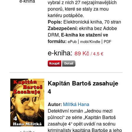
e-kniha
vybral z nich 27 nejzajímavějších
ponorů, které se staly za mou
kariéru potápěče.
Popis:
Elektronická kniha, 70 stran
Zabezpečení:
ekniha bez Adobe
DRM,
E-kniha ke stažení ve
formátu:
|
|
ePub
mobi/Kindle
PDF
e-kniha:
89 Kč
/ 4.5 €
Kapitán Bartoš zasahuje
4
Autor:
Militká Hana
Detektivní román „Jednou mezi
půlnocí“ ze série „Kapitán Bartoš
zasahuje 4“ opět uvádí na scénu
kriminalisty kapitána Bartoše a jeho