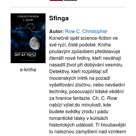
Sfinga
Autor:
Row C. Christopher
Konečně opět science-fiction ve
své ryzí, čisté podobě. Kniha
poutavým způsobem představuje
čtenáři nové hrdiny, kteří neváhají
nasadit život při dobývání vesmíru.
e-kniha
Detektivy, kteří rozplétají síť
mocenských intrik na pozadí
vyšetřování zločinu, nebo nevšední
techniky, posouvající lidské vědění
za hranice fantazie. Ch. C. Row
nabízí výlet do minulosti, kde
budete svědky zrodu i pádu
romantické lásky v kulisách
historických událostí. Ti hloubavější
tu naleznou zamyšlení nad vznikem