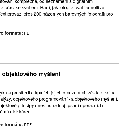
afování komplexně, od seznámení s digitálním
 práci se světlem. Radí, jak fotografovat jednotlivé
Text provází přes 200 názorných barevných fotografií pro
ve formátu:
PDF
a objektového myšlení
ku a prostředí a trpících jejich omezeními, vás tato kniha
alýzy, objektového programování - a objektového myšlení.
objektové principy dnes usnadňují psaní operačních
témů elektráren.
ve formátu:
PDF