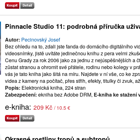
Pinnacle Studio 11: podrobná příručka uživ
Autor:
Pecinovský Josef
Bez ohledu na to, zdali jste fanda do domácího digitálního vid
videosnímky, jistě uvítáte jedinečnou knihu z pera velmi zkuš
Cenu Grady za rok 2006 jako za jednu z nejúspěšnějších a čt
zůstat stranou a ohromit své přátele, rodinu nebo kolegy v p
vás je tato kniha jako šitá na míru. Najdete v ní vše, co ke 
videa z kamery na počítač, přes střih, efekty, titulky či zvuk,
Popis:
Elektronická kniha, 224 stran
Zabezpečení:
ekniha bez Adobe DRM,
E-kniha ke stažení 
e-kniha:
209 Kč
/ 10.5 €
Okrasné rostliny tropů a subtropů