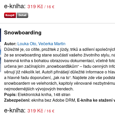
e-kniha:
319 Kč
/ 16 €
Snowboarding
Autor:
Louka Oto, Večerka Martin
Důležité je, co cítíte, prožitek z jízdy, triků a sdílení společn
že se snowboarding stane součástí vašeho životního stylu, n
barevná kniha s bohatou obrazovou dokumentací, včetně fot
určena jen začínajícím „snowboarďákům“ – řadu cenných inform
věnují již několik let. Autoři přinášejí důležité informace o hl
a hlavně řadu doporučení, „jak na to“. Najdete zde vše podsta
snowboardem ve velehorách, kapitoly věnované nezbytnému v
nejmodernějších vývojových trendech.
Popis:
Elektronická kniha, 148 stran
Zabezpečení:
ekniha bez Adobe DRM,
E-kniha ke stažení 
e-kniha:
319 Kč
/ 16 €