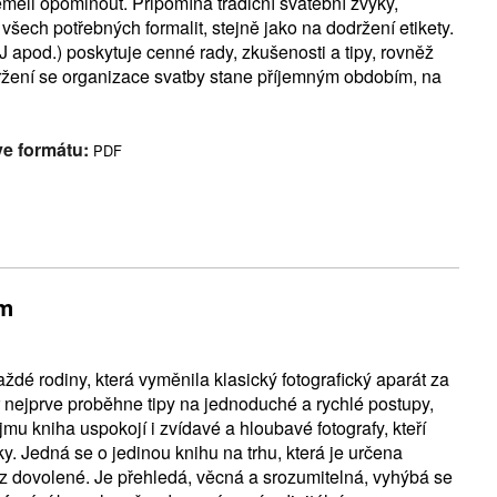
měli opominout. Připomíná tradiční svatební zvyky,
 všech potřebných formalit, stejně jako na dodržení etikety.
 DJ apod.) poskytuje cenné rady, zkušenosti a tipy, rovněž
ení se organizace svatby stane příjemným obdobím, na
ve formátu:
PDF
em
aždé rodiny, která vyměnila klasický fotografický aparát za
ář nejprve proběhne tipy na jednoduché a rychlé postupy,
u kniha uspokojí i zvídavé a hloubavé fotografy, kteří
y. Jedná se o jedinou knihu na trhu, která je určena
 z dovolené. Je přehledá, věcná a srozumitelná, vyhýbá se