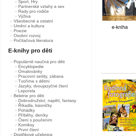
Sport, Hry
Partnerské vztahy a sex
Rady pro rodiče
Výživa
Všeobecné a ostatní
e-kniha
Umění a kultura
Poezie
Osobní rozvoj
Počítačová literatura
E-knihy pro děti
Populárně naučná pro děti
Encyklopedie
Omalovánky
Pracovní sešity, zábava
Tvoříme s dětmi
Jazyky, dvoujazyčné čtení
Leporela
Beletrie pro děti
Dobrodružství, napětí, fantasy
Říkadla, básničky
Pohádky
Příběhy, deníky
Čtení s poučením
Komiksy
První čtení
Doplňkové učebnice