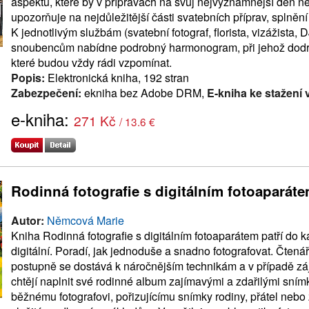
aspektů, které by v přípravách na svůj nejvýznamnější den ne
upozorňuje na nejdůležitější části svatebních příprav, splnění
K jednotlivým službám (svatební fotograf, florista, vizážista,
snoubencům nabídne podrobný harmonogram, při jehož dodrž
které budou vždy rádi vzpomínat.
Popis:
Elektronická kniha, 192 stran
Zabezpečení:
ekniha bez Adobe DRM,
E-kniha ke stažení 
e-kniha:
271 Kč
/ 13.6 €
Rodinná fotografie s digitálním fotoaparát
Autor:
Němcová Marie
Kniha Rodinná fotografie s digitálním fotoaparátem patří do k
digitální. Poradí, jak jednoduše a snadno fotografovat. Čten
postupně se dostává k náročnějším technikám a v případě zájm
chtějí naplnit své rodinné album zajímavými a zdařilými snímk
běžnému fotografovi, pořizujícímu snímky rodiny, přátel nebo