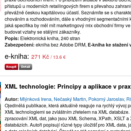
přístupů u moderních retailingových firem s převahou zahrani
převážně českou kapitálovou účastí. Seznámíte se s charakt
chováním a rozhodováním, dále s vhodnými segmentačními krité
jaká specifika by měl mít marketingový mix obchodní firmy ve
budovat vztahy se stálými zákazníky.
Popis:
Elektronická kniha, 240 stran
Zabezpečení:
ekniha bez Adobe DRM,
E-kniha ke stažení 
e-kniha:
271 Kč
/ 13.6 €
XML technologie: Principy a aplikace v prax
Autor:
Mlýnková Irena, Nečaský Martin, Pokorný Jaroslav, R
Ojedinělá publikace, která aktuálně reaguje na rychlý vývoj
XML technologiemi se zvláštním zřetelem na XML databáze. 
zpracování XML dat, jako jsou XML Schema, XPath, XSLT a X
databázích. Autoři popisují různé typy úložišť pro XML data,