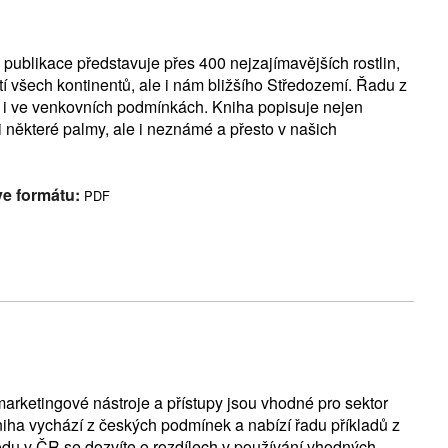
 publikace představuje přes 400 nejzajímavějších rostlin,
stí všech kontinentů, ale i nám bližšího Středozemí. Řadu z
ce i ve venkovních podmínkách. Kniha popisuje nejen
i některé palmy, ale i neznámé a přesto v našich
ve formátu:
PDF
 marketingové nástroje a přístupy jsou vhodné pro sektor
niha vychází z českých podmínek a nabízí řadu příkladů z
hodu v ČR se dozvíte o rozdílech v používání vhodných