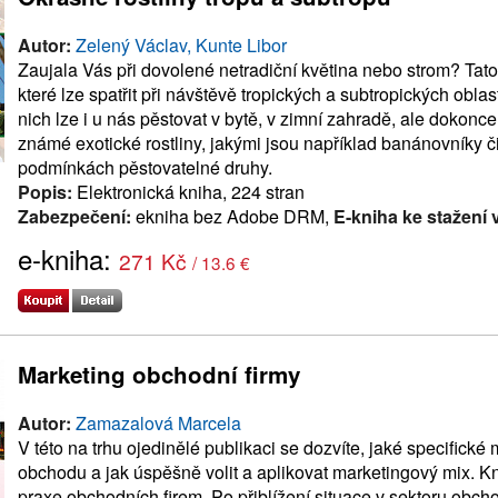
Autor:
Zelený Václav, Kunte Libor
Zaujala Vás při dovolené netradiční květina nebo strom? Tato
které lze spatřit při návštěvě tropických a subtropických obla
nich lze i u nás pěstovat v bytě, v zimní zahradě, ale dokon
známé exotické rostliny, jakými jsou například banánovníky č
podmínkách pěstovatelné druhy.
Popis:
Elektronická kniha, 224 stran
Zabezpečení:
ekniha bez Adobe DRM,
E-kniha ke stažení 
e-kniha:
271 Kč
/ 13.6 €
Marketing obchodní firmy
Autor:
Zamazalová Marcela
V této na trhu ojedinělé publikaci se dozvíte, jaké specifické
obchodu a jak úspěšně volit a aplikovat marketingový mix. K
praxe obchodních firem. Po přiblížení situace v sektoru obc