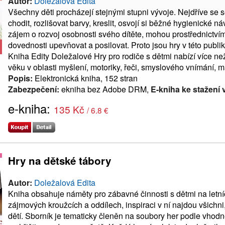
Autor:
Doležalová Edita
Všechny děti procházejí stejnými stupni vývoje. Nejdříve se 
chodit, rozlišovat barvy, kreslit, osvojí si běžné hygienické 
zájem o rozvoj osobnosti svého dítěte, mohou prostřednictví
dovednosti upevňovat a posilovat. Proto jsou hry v této publi
Kniha Edity Doležalové Hry pro rodiče s dětmi nabízí více než
věku v oblasti myšlení, motoriky, řeči, smyslového vnímání, m
Popis:
Elektronická kniha, 152 stran
Zabezpečení:
ekniha bez Adobe DRM,
E-kniha ke stažení 
e-kniha:
135 Kč
/ 6.8 €
Hry na dětské tábory
Autor:
Doležalová Edita
Kniha obsahuje náměty pro zábavné činnosti s dětmi na letníc
zájmových kroužcích a oddílech, inspiraci v ní najdou všichni
dětí. Sborník je tematicky členěn na soubory her podle vhodné