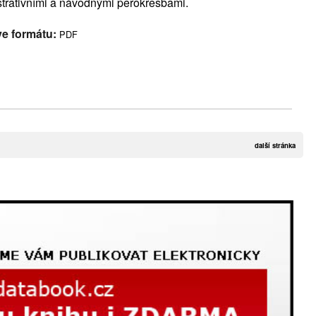
ustrativními a návodnými perokresbami.
ve formátu:
PDF
další stránka