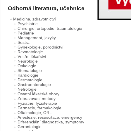
Odborná literatura, učebnice
Medicína, zdravotnictví
Psychiatrie
Chirurgie, ortopedie, traumatologie
Pediatrie
Management, jazyky
Sestra
Gynekologie, porodnictví
Revmatologie
Vnitřní lékařství
Neurologie
Onkologie
Stomatologie
Kardiologie
Dermatologie
Gastroenterologie
Nefrologie
Ostatní lékařské obory
Zobrazovací metody
Fyziatrie, fyzioterapie
Farmacie, farmakologie
Oftalmologie, ORL
Anestezie, resuscitace, emergency
Diferenciální diagnostika, symptomy
Gerontologie