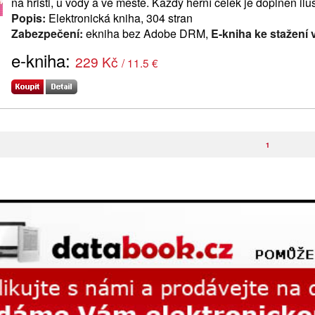
na hřišti, u vody a ve městě. Každý herní celek je doplněn il
Popis:
Elektronická kniha, 304 stran
Zabezpečení:
ekniha bez Adobe DRM,
E-kniha ke stažení 
e-kniha:
229 Kč
/ 11.5 €
1