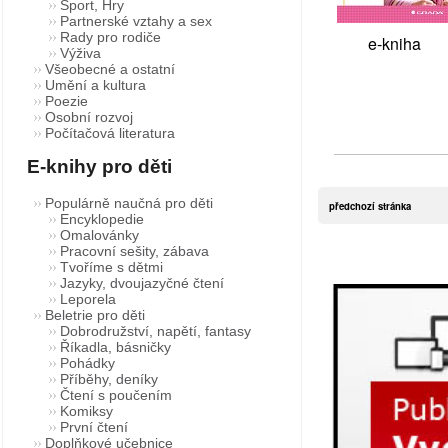
Sport, Hry
Partnerské vztahy a sex
Rady pro rodiče
e-kniha
Výživa
Všeobecné a ostatní
Umění a kultura
Poezie
Osobní rozvoj
Počítačová literatura
E-knihy pro děti
Populárně naučná pro děti
předchozí stránka
Encyklopedie
Omalovánky
Pracovní sešity, zábava
Tvoříme s dětmi
Jazyky, dvoujazyčné čtení
Leporela
Beletrie pro děti
Dobrodružství, napětí, fantasy
Říkadla, básničky
Pohádky
Příběhy, deníky
Čtení s poučením
Komiksy
První čtení
Doplňkové učebnice