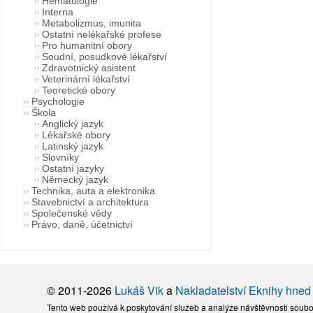
Hematologie
Interna
Metabolizmus, imunita
Ostatní nelékařské profese
Pro humanitní obory
Soudní, posudkové lékařství
Zdravotnický asistent
Veterinární lékařství
Teoretické obory
Psychologie
Škola
Anglický jazyk
Lékařské obory
Latinský jazyk
Slovníky
Ostatní jazyky
Německý jazyk
Technika, auta a elektronika
Stavebnictví a architektura
Společenské vědy
Právo, daně, účetnictví
© 2011-2026
Lukáš Vik
a
Nakladatelství Eknihy hned
Tento web používá k poskytování služeb a analýze návštěvnosti soubo