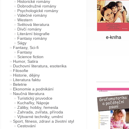
Historické romány
Dobrodružné romány
Psychologické romány
Válečné romány
Western
Světová literatura
Dívčí romány
Literární biografie
e-kniha
Fantasy romány
Ságy
Fantasy, Sci-fi
Fantasy
Science fiction
Humor, Satira
Duchovní literatura, esoterika
Filosofie
Historie, dějiny
Literatura faktu
Beletrie
Ekonomie a podnikání
Naučná literatura
Turistický pruvodce
Kuchařky, Nápoje
Záliby, hobby, řemesla
Zahrada, zvířata, příroda
Výtvarné techniky, umění
Sport, fitness, zdraví a životní styl
Cestování