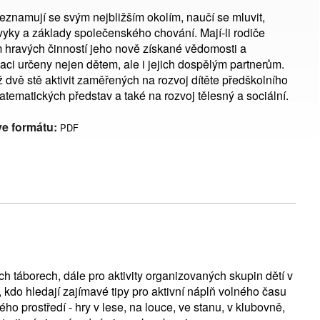
seznamují se svým nejbližším okolím, naučí se mluvit,
návyky a základy společenského chování. Mají-li rodiče
m hravých činností jeho nově získané vědomosti a
kaci určeny nejen dětem, ale i jejich dospělým partnerům.
 dvě stě aktivit zaměřených na rozvoj dítěte předškolního
atematických představ a také na rozvoj tělesný a sociální.
ve formátu:
PDF
h táborech, dále pro aktivity organizovaných skupin dětí v
, kdo hledají zajímavé tipy pro aktivní náplň volného času
ho prostředí - hry v lese, na louce, ve stanu, v klubovně,