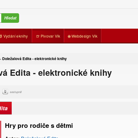
📗 Vydání eknihy
🍺 Pivovar Vik
🌐 Webdesign Vik
Doležalová Edita - elektronické knihy
»
á Edita - elektronické knihy
sestupně
ita
Hry pro rodiče s dětmi