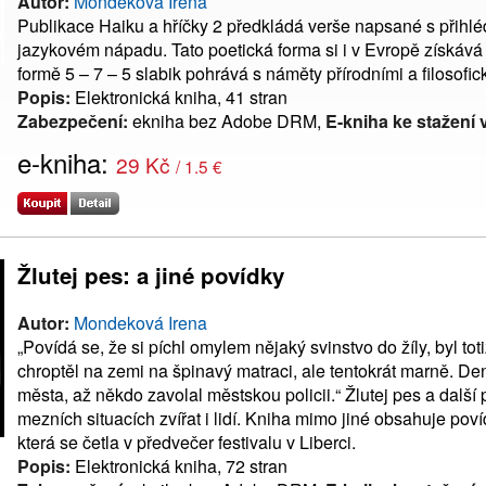
Autor:
Mondeková Irena
Publikace Haiku a hříčky 2 předkládá verše napsané s přihlé
jazykovém nápadu. Tato poetická forma si i v Evropě získává 
formě 5 – 7 – 5 slabik pohrává s náměty přírodními a filosofic
Popis:
Elektronická kniha, 41 stran
Zabezpečení:
ekniha bez Adobe DRM,
E-kniha ke stažení 
e-kniha:
29 Kč
/ 1.5 €
Žlutej pes: a jiné povídky
Autor:
Mondeková Irena
„Povídá se, že si píchl omylem nějaký svinstvo do žíly, byl t
chroptěl na zemi na špinavý matraci, ale tentokrát marně. De
města, až někdo zavolal městskou policii.“ Žlutej pes a dalš
mezních situacích zvířat i lidí. Kniha mimo jiné obsahuje po
která se četla v předvečer festivalu v Liberci.
Popis:
Elektronická kniha, 72 stran