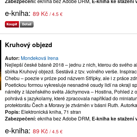
Zabezpečení:
ekniha bez Adobe DRM,
E-kniha ke stažení 
e-kniha:
89 Kč
/ 4.5 €
Kruhový objezd
Autor:
Mondeková Irena
Nejlepší české básně 2018 – jednu z nich, kterou do svého 
sbírka Kruhový objezd. Sestává z tzv. volného verše. Inspirac
Chebu – poezie v próze pod názvem Střípky, ale i z práce zdr
Poetickou formou vykresluje nesnadné osudy lidí na okraji sp
náměty z lázeňského světa Jáchymova – Hostina, Pohled z o
pohrává s jazykolamy, které zpracovala například do miniatur
protektorátu Čech a Moravy je ztvárněn v básni Ruth. Autorka 
Popis:
Elektronická kniha, 71 stran
Zabezpečení:
ekniha bez Adobe DRM,
E-kniha ke stažení 
e-kniha:
89 Kč
/ 4.5 €