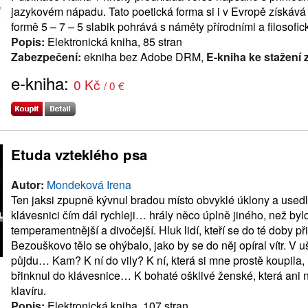
jazykovém nápadu. Tato poetická forma si i v Evropě získává 
formě 5 – 7 – 5 slabik pohrává s náměty přírodními a filosofic
Popis:
Elektronická kniha, 85 stran
Zabezpečení:
ekniha bez Adobe DRM,
E-kniha ke stažení
e-kniha:
0 Kč
/ 0 €
Etuda vzteklého psa
Autor:
Mondeková Irena
Ten jaksi zpupně kývnul bradou místo obvyklé úklony a usedl 
klávesnici čím dál rychleji… hrály něco úplně jiného, než byl
temperamentnější a divočejší. Hluk lidí, kteří se do té doby p
Bezouškovo tělo se ohýbalo, jako by se do něj opíral vítr. V u
půjdu… Kam? K ní do vily? K ní, která si mne prostě koupila
břinknul do klávesnice… K bohaté ošklivé ženské, která ani n
klavíru.
Popis:
Elektronická kniha, 107 stran