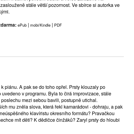
zaslouženě stále větší pozornost. Ve sbírce si autorka ve
kými.
 zdarma:
|
|
ePub
mobi/Kindle
PDF
k piánu. A pak se do toho opřel. Prsty klouzaly po
o uvedeno v programu. Byla to čirá improvizace, stále
ři poslechu mezi sebou bavili, postupně utichal.
ších mu zněla slova, která řekl kamarádovi - dohraju, a pak
, neúspěšného klavíristu okresního formátu? Pravačkou
echce mít děti? K dědičce činžáků? Zaryl prsty do hloubi