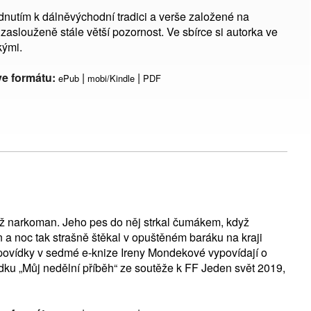
dnutím k dálněvýchodní tradici a verše založené na
zaslouženě stále větší pozornost. Ve sbírce si autorka ve
kými.
ve formátu:
|
|
ePub
mobi/Kindle
PDF
otiž narkoman. Jeho pes do něj strkal čumákem, když
n a noc tak strašně štěkal v opuštěném baráku na kraji
í povídky v sedmé e-knize Ireny Mondekové vypovídají o
vídku „Můj nedělní příběh“ ze soutěže k FF Jeden svět 2019,