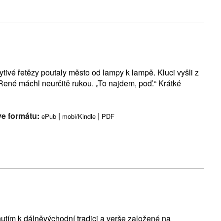
tivé řetězy poutaly město od lampy k lampě. Kluci vyšli z
René máchl neurčitě rukou. „To najdem, poď.“ Krátké
ve formátu:
|
|
ePub
mobi/Kindle
PDF
utím k dálněvýchodní tradici a verše založené na