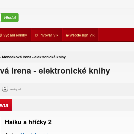
📗 Vydání eknihy
🍺 Pivovar Vik
🌐 Webdesign Vik
Mondeková Irena - elektronické knihy
»
á Irena - elektronické knihy
sestupně
ena
Haiku a hříčky 2