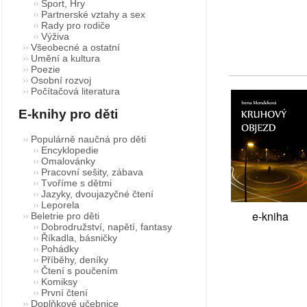
Sport, Hry
Partnerské vztahy a sex
Rady pro rodiče
Výživa
Všeobecné a ostatní
Umění a kultura
Poezie
Osobní rozvoj
Počítačová literatura
E-knihy pro děti
Populárně naučná pro děti
Encyklopedie
Omalovánky
Pracovní sešity, zábava
Tvoříme s dětmi
Jazyky, dvoujazyčné čtení
Leporela
e-kniha
Beletrie pro děti
Dobrodružství, napětí, fantasy
Říkadla, básničky
Pohádky
Příběhy, deníky
Čtení s poučením
Komiksy
První čtení
Doplňkové učebnice