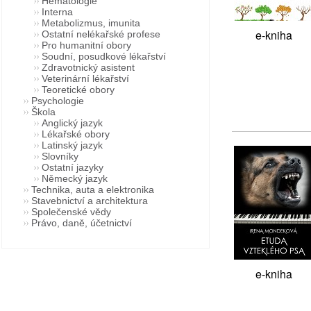
Hematologie
Interna
Metabolizmus, imunita
e-kniha
Ostatní nelékařské profese
Pro humanitní obory
Soudní, posudkové lékařství
Zdravotnický asistent
Veterinární lékařství
Teoretické obory
Psychologie
Škola
Anglický jazyk
Lékařské obory
Latinský jazyk
Slovníky
Ostatní jazyky
Německý jazyk
Technika, auta a elektronika
Stavebnictví a architektura
Společenské vědy
Právo, daně, účetnictví
e-kniha