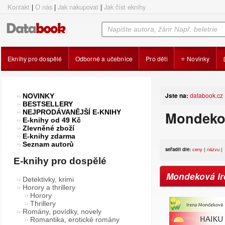
Kontakt
|
O nás
|
Jak nakupovat
|
Jak číst eknihy
Eknihy pro dospělé
Odborné a učebnice
Pro děti
⭐ Novinky
Jste na:
databook.cz
NOVINKY
BESTSELLERY
NEJPRODÁVANĚJŠÍ E-KNIHY
Mondekov
E-knihy od 49 Kč
Zlevněné zboží
E-knihy zdarma
Seznam autorů
seřadit dle:
ceny
|
názvu
|
E-knihy pro dospělé
Mondeková Ir
Detektivky, krimi
Horory a thrillery
Horory
Thrillery
Romány, povídky, novely
Romantika, erotické romány