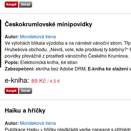
Českokrumlovské minipovídky
Autor:
Mondeková Irena
Ve výlohách blikala výzdoba a na náměstí vánoční strom. Třpy
Hrubešova obchodu. „Neviš, vole, kde prodávaj ty bárbíny?“ 
povídky převážně z prostředí vánočního Českého Krumlova.
Popis:
Elektronická kniha, 64 stran
Zabezpečení:
ekniha bez Adobe DRM,
E-kniha ke stažení 
e-kniha:
89 Kč
/ 4.5 €
Haiku a hříčky
Autor:
Mondeková Irena
Publikace Haiku + hříčky předkládá verše napsané s přihlédn