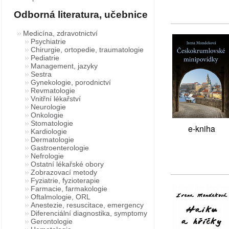
Odborná literatura, učebnice
Medicína, zdravotnictví
Psychiatrie
Chirurgie, ortopedie, traumatologie
Pediatrie
Management, jazyky
Sestra
Gynekologie, porodnictví
Revmatologie
Vnitřní lékařství
Neurologie
Onkologie
Stomatologie
e-kniha
Kardiologie
Dermatologie
Gastroenterologie
Nefrologie
Ostatní lékařské obory
Zobrazovací metody
Fyziatrie, fyzioterapie
Farmacie, farmakologie
Oftalmologie, ORL
Anestezie, resuscitace, emergency
Diferenciální diagnostika, symptomy
Gerontologie