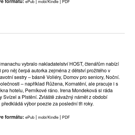
ve formátu:
|
|
ePub
mobi/Kindle
PDF
almanachu vybralo nakladatelství HOST, čtenářům nabízí
i pro něj čerpá autorka zejména z dětství prožitého v
avotní sestry – básně Voliéry, Domov pro seniory, Noční.
olečnosti – například Růžena, Kornatění, ale pracuje i s
kna hotelu, Perníkové ráno. Irena Mondeková si ráda
y Svízel a Plstění. Zvláště závažný námět z období
předkládá výbor poezie za poslední tři roky.
ve formátu:
|
|
ePub
mobi/Kindle
PDF