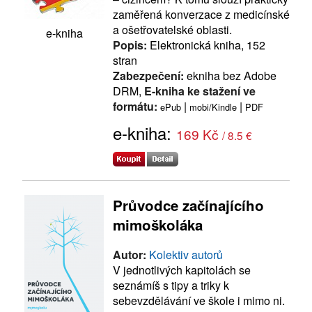
zaměřená konverzace z medicínské
a ošetřovatelské oblasti.
e-kniha
Popis:
Elektronická kniha, 152
stran
Zabezpečení:
ekniha bez Adobe
DRM,
E-kniha ke stažení ve
formátu:
|
|
ePub
mobi/Kindle
PDF
e-kniha:
169 Kč
/ 8.5 €
Průvodce začínajícího
mimoškoláka
Autor:
Kolektiv autorů
V jednotlivých kapitolách se
seznámíš s tipy a triky k
sebevzdělávání ve škole i mimo ni.