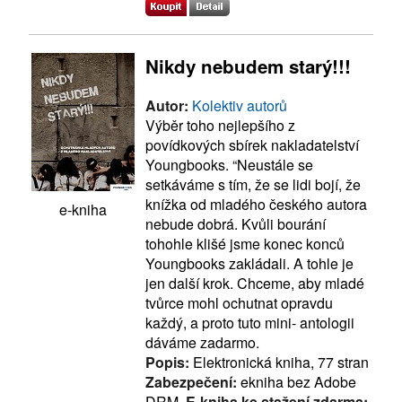
Nikdy nebudem starý!!!
Autor:
Kolektiv autorů
Výběr toho nejlepšího z
povídkových sbírek nakladatelství
Youngbooks. “Neustále se
setkáváme s tím, že se lidi bojí, že
knížka od mladého českého autora
e-kniha
nebude dobrá. Kvůli bourání
tohohle klišé jsme konec konců
Youngbooks zakládali. A tohle je
jen další krok. Chceme, aby mladé
tvůrce mohl ochutnat opravdu
každý, a proto tuto mini- antologii
dáváme zadarmo.
Popis:
Elektronická kniha, 77 stran
Zabezpečení:
ekniha bez Adobe
DRM,
E-kniha ke stažení zdarma: