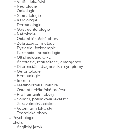
Vnitřní lékařství
Neurologie
Onkologie
Stomatologie
Kardiologie
Dermatologie
Gastroenterologie
Nefrologie
Ostatní lékařské obory
Zobrazovací metody
Fyziatrie, fyzioterapie
Farmacie, farmakologie
Oftalmologie, ORL
Anestezie, resuscitace, emergency
Diferenciální diagnostika, symptomy
Gerontologie
Hematologie
Interna
Metabolizmus, imunita
Ostatní nelékařské profese
Pro humanitní obory
Soudní, posudkové lékařství
Zdravotnický asistent
Veterinární lékařství
Teoretické obory
Psychologie
Škola
Anglický jazyk