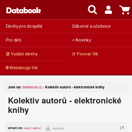
Eknihy pro dospělé
Odborné a učebnice
Pro děti
⭐ Novinky
📗 Vydání eknihy
🍺 Pivovar Vik
🌐 Webdesign Vik
Jste na:
databook.cz
Kolektiv autorů - elektronické knihy
»
Kolektiv autorů - elektronické
knihy
|
1
seřadit dle:
ceny
|
názvu
|
sestupně