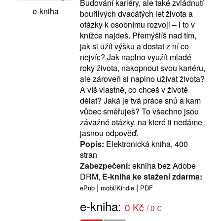
Budování kariéry, ale také zvládnutí
e-kniha
bouřlivých dvacátých let života a
otázky k osobnímu rozvoji – i to v
knížce najdeš. Přemýšlíš nad tím,
jak si užít výšku a dostat z ní co
nejvíc? Jak naplno využít mladé
roky života, nakopnout svou kariéru,
ale zároveň si naplno užívat života?
A víš vlastně, co chceš v životě
dělat? Jaká je tvá práce snů a kam
vůbec směřuješ? To všechno jsou
závažné otázky, na které ti nedáme
jasnou odpověď.
Popis:
Elektronická kniha, 400
stran
Zabezpečení:
ekniha bez Adobe
DRM,
E-kniha ke stažení zdarma:
|
|
ePub
mobi/Kindle
PDF
e-kniha:
0 Kč
/ 0 €