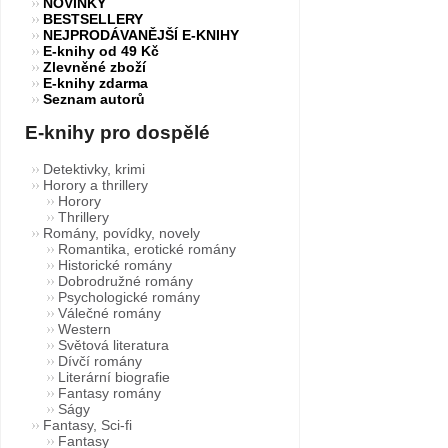
NOVINKY
BESTSELLERY
NEJPRODÁVANĚJŠÍ E-KNIHY
E-knihy od 49 Kč
Zlevněné zboží
E-knihy zdarma
Seznam autorů
E-knihy pro dospělé
Detektivky, krimi
Horory a thrillery
Horory
Thrillery
Romány, povídky, novely
Romantika, erotické romány
Historické romány
Dobrodružné romány
Psychologické romány
Válečné romány
Western
Světová literatura
Dívčí romány
Literární biografie
Fantasy romány
Ságy
Fantasy, Sci-fi
Fantasy