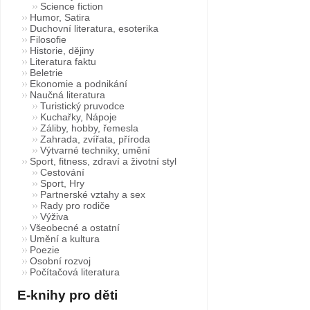
Science fiction
Humor, Satira
Duchovní literatura, esoterika
Filosofie
Historie, dějiny
Literatura faktu
Beletrie
Ekonomie a podnikání
Naučná literatura
Turistický pruvodce
Kuchařky, Nápoje
Záliby, hobby, řemesla
Zahrada, zvířata, příroda
Výtvarné techniky, umění
Sport, fitness, zdraví a životní styl
Cestování
Sport, Hry
Partnerské vztahy a sex
Rady pro rodiče
Výživa
Všeobecné a ostatní
Umění a kultura
Poezie
Osobní rozvoj
Počítačová literatura
E-knihy pro děti