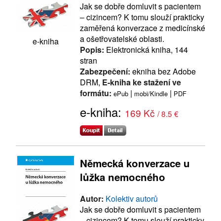
Jak se dobře domluvit s pacientem
– cizincem? K tomu slouží prakticky
zaměřená konverzace z medicínské
a ošetřovatelské oblasti.
e-kniha
Popis:
Elektronická kniha, 144
stran
Zabezpečení:
ekniha bez Adobe
DRM,
E-kniha ke stažení ve
formátu:
|
|
ePub
mobi/Kindle
PDF
e-kniha:
169 Kč
/ 8.5 €
Německá konverzace u
lůžka nemocného
Autor:
Kolektiv autorů
Jak se dobře domluvit s pacientem
– cizincem? K tomu slouží prakticky