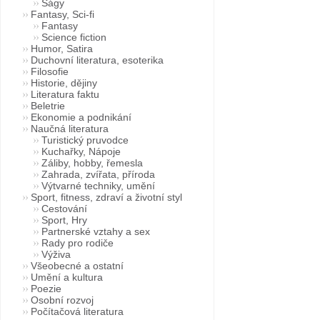
Ságy
Fantasy, Sci-fi
Fantasy
Science fiction
Humor, Satira
Duchovní literatura, esoterika
Filosofie
Historie, dějiny
Literatura faktu
Beletrie
Ekonomie a podnikání
Naučná literatura
Turistický pruvodce
Kuchařky, Nápoje
Záliby, hobby, řemesla
Zahrada, zvířata, příroda
Výtvarné techniky, umění
Sport, fitness, zdraví a životní styl
Cestování
Sport, Hry
Partnerské vztahy a sex
Rady pro rodiče
Výživa
Všeobecné a ostatní
Umění a kultura
Poezie
Osobní rozvoj
Počítačová literatura