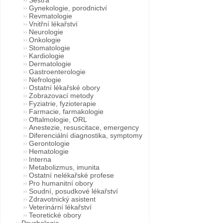
Gynekologie, porodnictví
Revmatologie
Vnitřní lékařství
Neurologie
Onkologie
Stomatologie
Kardiologie
Dermatologie
Gastroenterologie
Nefrologie
Ostatní lékařské obory
Zobrazovací metody
Fyziatrie, fyzioterapie
Farmacie, farmakologie
Oftalmologie, ORL
Anestezie, resuscitace, emergency
Diferenciální diagnostika, symptomy
Gerontologie
Hematologie
Interna
Metabolizmus, imunita
Ostatní nelékařské profese
Pro humanitní obory
Soudní, posudkové lékařství
Zdravotnický asistent
Veterinární lékařství
Teoretické obory
Psychologie