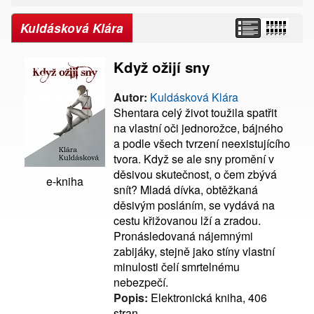
Kuldásková Klára
Když ožijí sny
Autor:
Kuldásková Klára
Shentara celý život toužila spatřit
na vlastní oči jednorožce, bájného
a podle všech tvrzení neexistujícího
tvora. Když se ale sny promění v
děsivou skutečnost, o čem zbývá
e-kniha
snít? Mladá dívka, obtěžkaná
děsivým posláním, se vydává na
cestu křižovanou lží a zradou.
Pronásledovaná nájemnými
zabijáky, stejně jako stíny vlastní
minulosti čelí smrtelnému
nebezpečí.
Popis:
Elektronická kniha, 406
stran