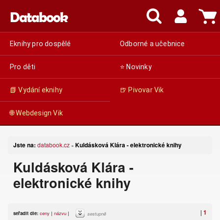
Eknihy pro dospělé
Odborné a učebnice
Pro děti
⭐ Novinky
📗 Vydání eknihy
🍺 Pivovar Vik
🌐 Webdesign Vik
Jste na:
databook.cz
Kuldásková Klára - elektronické knihy
»
Kuldásková Klára -
elektronické knihy
|
1
seřadit dle:
ceny
|
názvu
|
sestupně