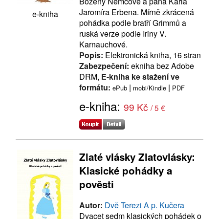
Boženy Němcové a pana Karla
Jaromíra Erbena. Mírně zkrácená
e-kniha
pohádka podle bratří Grimmů a
ruská verze podle Iriny V.
Karnauchové.
Popis:
Elektronická kniha, 16 stran
Zabezpečení:
ekniha bez Adobe
DRM,
E-kniha ke stažení ve
formátu:
|
|
ePub
mobi/Kindle
PDF
e-kniha:
99 Kč
/ 5 €
Zlaté vlásky Zlatovlásky:
Klasické pohádky a
pověsti
Autor:
Dvě Terezi A p. Kučera
Dvacet sedm klasických pohádek o