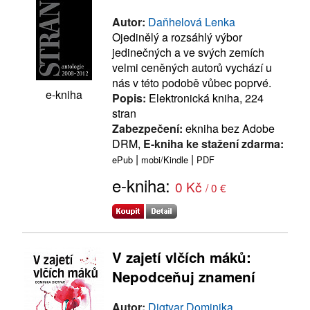
Autor:
Daňhelová Lenka
Ojedinělý a rozsáhlý výbor
jedinečných a ve svých zemích
velmi ceněných autorů vychází u
nás v této podobě vůbec poprvé.
e-kniha
Popis:
Elektronická kniha, 224
stran
Zabezpečení:
ekniha bez Adobe
DRM,
E-kniha ke stažení zdarma:
|
|
ePub
mobi/Kindle
PDF
e-kniha:
0 Kč
/ 0 €
V zajetí vlčích máků:
Nepodceňuj znamení
Autor:
Digtyar Dominika