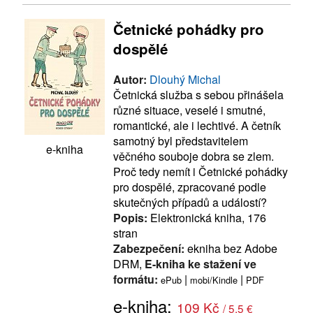
Četnické pohádky pro
dospělé
Autor:
Dlouhý Michal
Četnická služba s sebou přinášela
různé situace, veselé i smutné,
romantické, ale i lechtivé. A četník
samotný byl představitelem
e-kniha
věčného souboje dobra se zlem.
Proč tedy nemít i Četnické pohádky
pro dospělé, zpracované podle
skutečných případů a událostí?
Popis:
Elektronická kniha, 176
stran
Zabezpečení:
ekniha bez Adobe
DRM,
E-kniha ke stažení ve
formátu:
|
|
ePub
mobi/Kindle
PDF
e-kniha:
109 Kč
/ 5.5 €