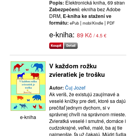
Popis:
Elektronická kniha, 69 stran
Zabezpečení:
ekniha bez Adobe
DRM,
E-kniha ke stažení ve
formátu:
|
|
ePub
mobi/Kindle
PDF
e-kniha:
89 Kč
/ 4.5 €
V každom rožku
zvieratiek je trošku
Autor:
Čuj Jozef
Ak veríš, že existujú zaujímavé a
veselé knížky pre deti, ktoré sa dajú
prečítať jednym dychom, si v
správnej chvíli na správnom mieste.
e-kniha
Zvieratká veselé i smutné, domáce i
cudzokrajné, veľké, malé, ba aj tie
najmenšie, ťa už čakajú. Múdri ľudia