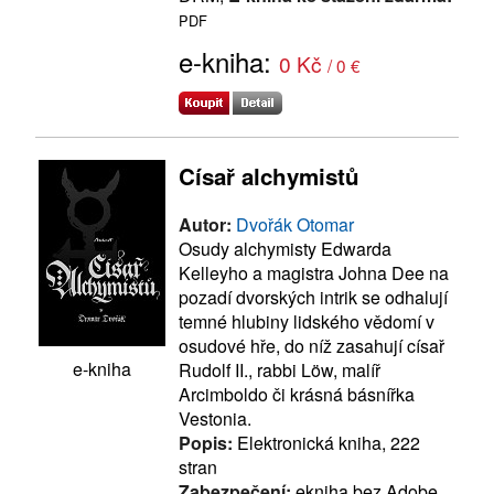
PDF
e-kniha:
0 Kč
/ 0 €
Císař alchymistů
Autor:
Dvořák Otomar
Osudy alchymisty Edwarda
Kelleyho a magistra Johna Dee na
pozadí dvorských intrik se odhalují
temné hlubiny lidského vědomí v
osudové hře, do níž zasahují císař
e-kniha
Rudolf II., rabbi Löw, malíř
Arcimboldo či krásná básnířka
Vestonia.
Popis:
Elektronická kniha, 222
stran
Zabezpečení:
ekniha bez Adobe