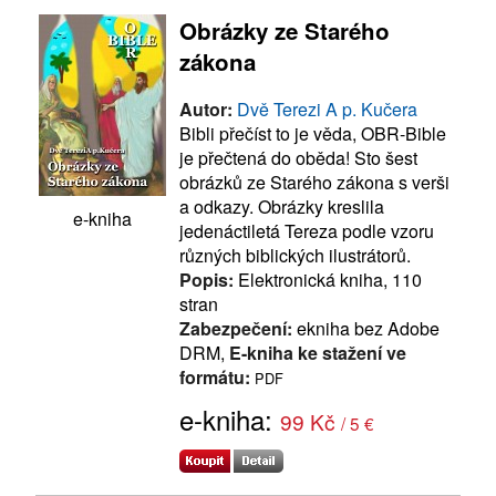
Obrázky ze Starého
zákona
Autor:
Dvě Terezi A p. Kučera
Bibli přečíst to je věda, OBR-Bible
je přečtená do oběda! Sto šest
obrázků ze Starého zákona s verši
a odkazy. Obrázky kreslila
e-kniha
jedenáctiletá Tereza podle vzoru
různých biblických ilustrátorů.
Popis:
Elektronická kniha, 110
stran
Zabezpečení:
ekniha bez Adobe
DRM,
E-kniha ke stažení ve
formátu:
PDF
e-kniha:
99 Kč
/ 5 €