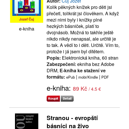
Autor:
Čuj Jozef
Kolik pěkných knížek pro děti jsi
přečetl, tolikrát jsi člověkem. A když
mezi nimi byly i knížky plné
hezkých básniček, platí to
e-kniha
dvojnásob. Možná to takhle ještě
nikdo nikdy nenapsal, ale určitě je
to tak. A vědí to i děti. Určitě. Vím to,
protože i já jsem byl dítětem.
Popis:
Elektronická kniha, 60 stran
Zabezpečení:
ekniha bez Adobe
DRM,
E-kniha ke stažení ve
formátu:
|
|
ePub
mobi/Kindle
PDF
e-kniha:
89 Kč
/ 4.5 €
Stranou - evropští
básníci na živo