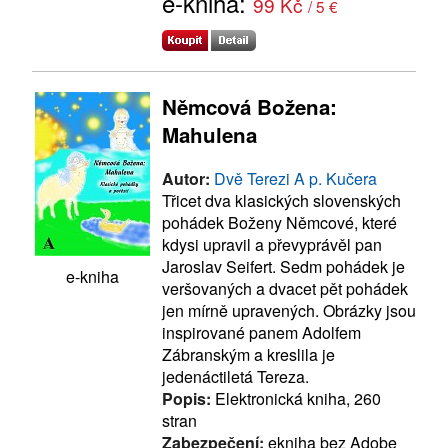
e-kniha:
99 Kč
/ 5 €
Němcová Božena:
Mahulena
Autor:
Dvě Terezi A p. Kučera
Třicet dva klasických slovenských
pohádek Boženy Němcové, které
kdysi upravil a převyprávěl pan
Jaroslav Seifert. Sedm pohádek je
e-kniha
veršovaných a dvacet pět pohádek
jen mírně upravených. Obrázky jsou
inspirované panem Adolfem
Zábranským a kreslila je
jedenáctiletá Tereza.
Popis:
Elektronická kniha, 260
stran
Zabezpečení:
ekniha bez Adobe