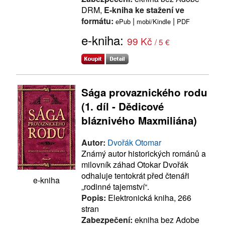
DRM,
E-kniha ke stažení ve
formátu:
|
|
ePub
mobi/Kindle
PDF
e-kniha:
99 Kč
/ 5 €
Sága provaznického rodu
(1. díl - Dědicové
bláznivého Maxmiliána)
Autor:
Dvořák Otomar
Známý autor historických románů a
milovník záhad Otokar Dvořák
odhaluje tentokrát před čtenáři
e-kniha
„rodinné tajemství“.
Popis:
Elektronická kniha, 266
stran
Zabezpečení:
ekniha bez Adobe