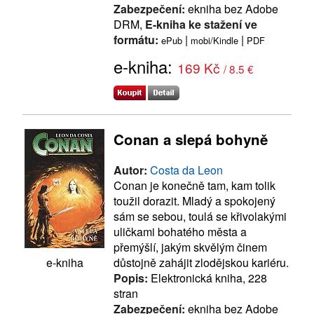
Zabezpečení:
ekniha bez Adobe
DRM,
E-kniha ke stažení ve
formátu:
|
|
ePub
mobi/Kindle
PDF
e-kniha:
169 Kč
/ 8.5 €
Conan a slepá bohyně
Autor:
Costa da Leon
Conan je konečně tam, kam tolik
toužil dorazit. Mladý a spokojený
sám se sebou, toulá se křivolakými
uličkami bohatého města a
přemýšlí, jakým skvělým činem
důstojně zahájit zlodějskou kariéru.
e-kniha
Popis:
Elektronická kniha, 228
stran
Zabezpečení:
ekniha bez Adobe