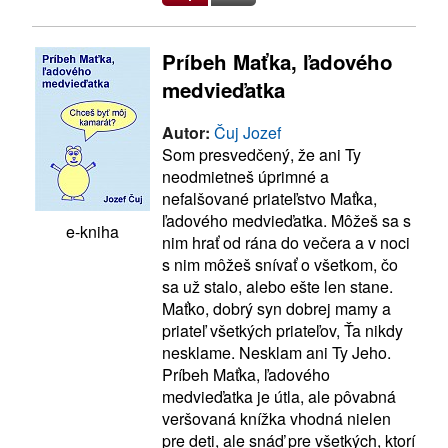
Príbeh Maťka, ľadového
medvieďatka
Autor:
Čuj Jozef
Som presvedčený, že ani Ty
neodmietneš úprimné a
nefalšované priateľstvo Maťka,
ľadového medvieďatka. Môžeš sa s
e-kniha
nim hrať od rána do večera a v noci
s nim môžeš snívať o všetkom, čo
sa už stalo, alebo ešte len stane.
Maťko, dobrý syn dobrej mamy a
priateľ všetkých priateľov, Ťa nikdy
nesklame. Nesklam ani Ty Jeho.
Príbeh Maťka, ľadového
medvieďatka je útla, ale pôvabná
veršovaná knížka vhodná nielen
pre deti, ale snáď pre všetkých, ktorí