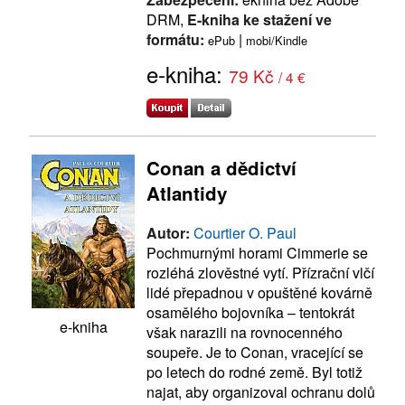
DRM,
E-kniha ke stažení ve
formátu:
|
ePub
mobi/Kindle
e-kniha:
79 Kč
/ 4 €
Conan a dědictví
Atlantidy
Autor:
Courtier O. Paul
Pochmurnými horami Cimmerie se
rozléhá zlověstné vytí. Přízrační vlčí
lidé přepadnou v opuštěné kovárně
osamělého bojovníka – tentokrát
e-kniha
však narazili na rovnocenného
soupeře. Je to Conan, vracející se
po letech do rodné země. Byl totiž
najat, aby organizoval ochranu dolů