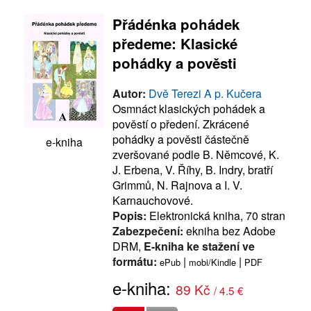
Přádénka pohádek
předeme: Klasické
pohádky a pověsti
Autor:
Dvě Terezi A p. Kučera
Osmnáct klasických pohádek a
pověstí o předení. Zkrácené
pohádky a pověsti částečně
e-kniha
zveršované podle B. Němcové, K.
J. Erbena, V. Říhy, B. Indry, bratří
Grimmů, N. Rajnova a I. V.
Karnauchovové.
Popis:
Elektronická kniha, 70 stran
Zabezpečení:
ekniha bez Adobe
DRM,
E-kniha ke stažení ve
formátu:
|
|
ePub
mobi/Kindle
PDF
e-kniha:
89 Kč
/ 4.5 €