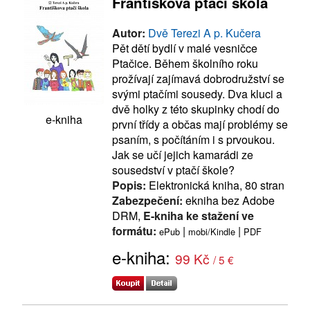
Františkova ptačí škola
Autor:
Dvě Terezi A p. Kučera
Pět dětí bydlí v malé vesničce
Ptačice. Během školního roku
prožívají zajímavá dobrodružství se
svými ptačími sousedy. Dva kluci a
dvě holky z této skupinky chodí do
e-kniha
první třídy a občas mají problémy se
psaním, s počítáním i s prvoukou.
Jak se učí jejich kamarádi ze
sousedství v ptačí škole?
Popis:
Elektronická kniha, 80 stran
Zabezpečení:
ekniha bez Adobe
DRM,
E-kniha ke stažení ve
formátu:
|
|
ePub
mobi/Kindle
PDF
e-kniha:
99 Kč
/ 5 €