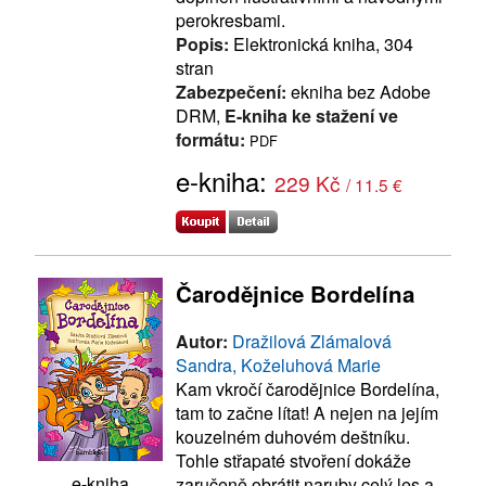
perokresbami.
Popis:
Elektronická kniha, 304
stran
Zabezpečení:
ekniha bez Adobe
DRM,
E-kniha ke stažení ve
formátu:
PDF
e-kniha:
229 Kč
/ 11.5 €
Čarodějnice Bordelína
Autor:
Dražilová Zlámalová
Sandra, Koželuhová Marie
Kam vkročí čarodějnice Bordelína,
tam to začne lítat! A nejen na jejím
kouzelném duhovém deštníku.
Tohle střapaté stvoření dokáže
e-kniha
zaručeně obrátit naruby celý les a