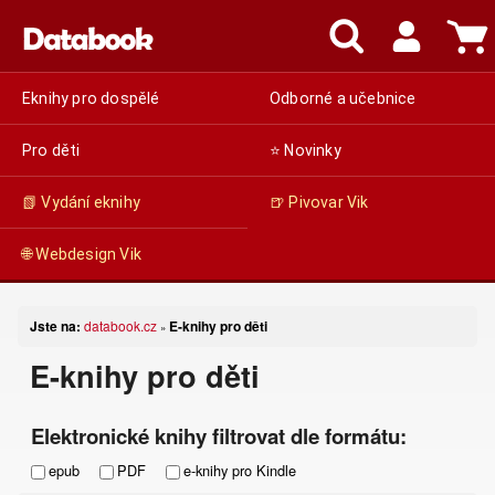
Eknihy pro dospělé
Odborné a učebnice
Pro děti
⭐ Novinky
📗 Vydání eknihy
🍺 Pivovar Vik
🌐 Webdesign Vik
Jste na:
databook.cz
E-knihy pro děti
»
E-knihy pro děti
Elektronické knihy filtrovat dle formátu:
epub
PDF
e-knihy pro Kindle