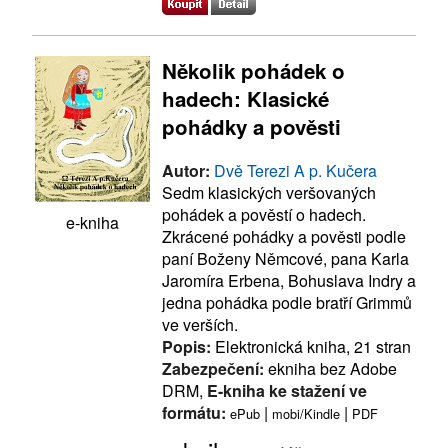
Několik pohádek o
hadech: Klasické
pohádky a pověsti
Autor:
Dvě Terezi A p. Kučera
Sedm klasických veršovaných
pohádek a pověstí o hadech.
e-kniha
Zkrácené pohádky a pověsti podle
paní Boženy Němcové, pana Karla
Jaromíra Erbena, Bohuslava Indry a
jedna pohádka podle bratří Grimmů
ve verších.
Popis:
Elektronická kniha, 21 stran
Zabezpečení:
ekniha bez Adobe
DRM,
E-kniha ke stažení ve
formátu:
|
|
ePub
mobi/Kindle
PDF