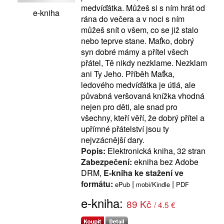
medvíďátka. Můžeš si s ním hrát od
e-kniha
rána do večera a v noci s ním
můžeš snít o všem, co se již stalo
nebo teprve stane. Maťko, dobrý
syn dobré mámy a přítel všech
přátel, Tě nikdy nezklame. Nezklam
ani Ty Jeho. Příběh Maťka,
ledového medvíďátka je útlá, ale
půvabná veršovaná knížka vhodná
nejen pro děti, ale snad pro
všechny, kteří věří, že dobrý přítel a
upřímné přátelství jsou ty
nejvzácnější dary.
Popis:
Elektronická kniha, 32 stran
Zabezpečení:
ekniha bez Adobe
DRM,
E-kniha ke stažení ve
formátu:
|
|
ePub
mobi/Kindle
PDF
e-kniha:
89 Kč
/ 4.5 €