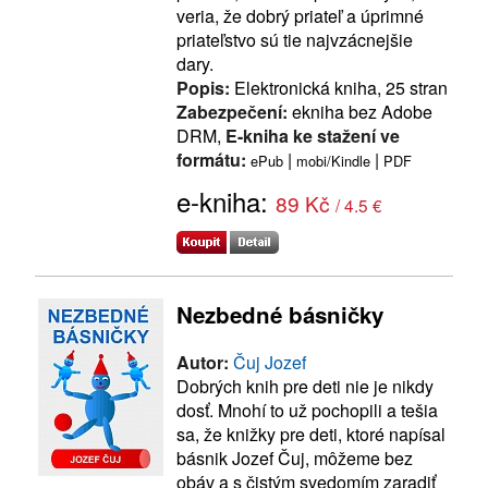
veria, že dobrý priateľ a úprimné
priateľstvo sú tie najvzácnejšie
dary.
Popis:
Elektronická kniha, 25 stran
Zabezpečení:
ekniha bez Adobe
DRM,
E-kniha ke stažení ve
formátu:
|
|
ePub
mobi/Kindle
PDF
e-kniha:
89 Kč
/ 4.5 €
Nezbedné básničky
Autor:
Čuj Jozef
Dobrých knih pre deti nie je nikdy
dosť. Mnohí to už pochopili a tešia
sa, že knižky pre deti, ktoré napísal
básnik Jozef Čuj, môžeme bez
obáv a s čistým svedomím zaradiť