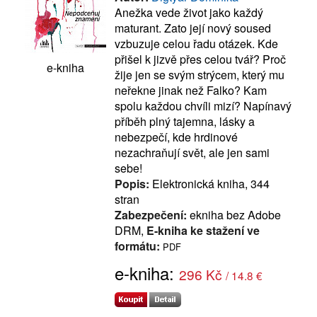
Anežka vede život jako každý
maturant. Zato její nový soused
vzbuzuje celou řadu otázek. Kde
přišel k jizvě přes celou tvář? Proč
e-kniha
žije jen se svým strýcem, který mu
neřekne jinak než Falko? Kam
spolu každou chvíli mizí? Napínavý
příběh plný tajemna, lásky a
nebezpečí, kde hrdinové
nezachraňují svět, ale jen sami
sebe!
Popis:
Elektronická kniha, 344
stran
Zabezpečení:
ekniha bez Adobe
DRM,
E-kniha ke stažení ve
formátu:
PDF
e-kniha:
296 Kč
/ 14.8 €