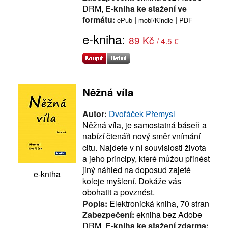
DRM,
E-kniha ke stažení ve
formátu:
|
|
ePub
mobi/Kindle
PDF
e-kniha:
89 Kč
/ 4.5 €
Něžná víla
Autor:
Dvořáček Přemysl
Něžná víla, je samostatná báseň a
nabízí čtenáři nový směr vnímání
citu. Najdete v ní souvislosti života
a jeho principy, které můžou přinést
jiný náhled na doposud zajeté
e-kniha
koleje myšlení. Dokáže vás
obohatit a povznést.
Popis:
Elektronická kniha, 70 stran
Zabezpečení:
ekniha bez Adobe
DRM,
E-kniha ke stažení zdarma: