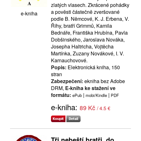
zlatých vlasech. Zkrácené pohádky
a pověsti částečně zveršované
e-kniha
podle B. Němcové, K. J. Erbena, V.
Říhy, bratří Grimmů, Kamila
Bednáře, Františka Hrubína, Pavla
Dobšinského, Jaroslava Nováka,
Josepha Haltricha, Vojtěcha
Martínka, Zuzany Novákové, I. V.
Karnauchovové.
Popis:
Elektronická kniha, 150
stran
Zabezpečení:
ekniha bez Adobe
DRM,
E-kniha ke stažení ve
formátu:
|
|
ePub
mobi/Kindle
PDF
e-kniha:
89 Kč
/ 4.5 €
Tři nebeští bratři, do