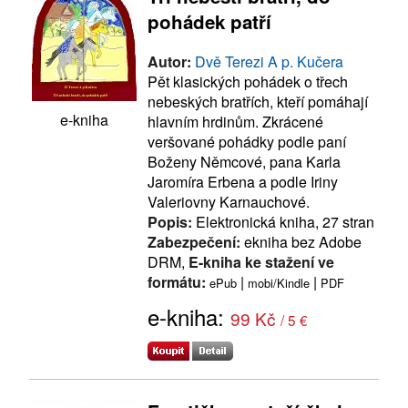
pohádek patří
Autor:
Dvě Terezi A p. Kučera
Pět klasických pohádek o třech
nebeských bratřích, kteří pomáhají
e-kniha
hlavním hrdinům. Zkrácené
veršované pohádky podle paní
Boženy Němcové, pana Karla
Jaromíra Erbena a podle Iriny
Valeriovny Karnauchové.
Popis:
Elektronická kniha, 27 stran
Zabezpečení:
ekniha bez Adobe
DRM,
E-kniha ke stažení ve
formátu:
|
|
ePub
mobi/Kindle
PDF
e-kniha:
99 Kč
/ 5 €