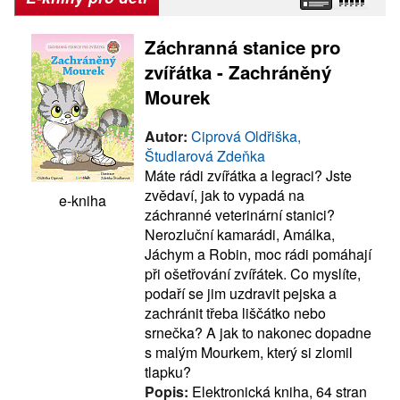
Záchranná stanice pro
zvířátka - Zachráněný
Mourek
Autor:
Ciprová Oldřiška,
Študlarová Zdeňka
Máte rádi zvířátka a legraci? Jste
zvědaví, jak to vypadá na
e-kniha
záchranné veterinární stanici?
Nerozluční kamarádi, Amálka,
Jáchym a Robin, moc rádi pomáhají
při ošetřování zvířátek. Co myslíte,
podaří se jim uzdravit pejska a
zachránit třeba liščátko nebo
srnečka? A jak to nakonec dopadne
s malým Mourkem, který si zlomil
tlapku?
Popis:
Elektronická kniha, 64 stran