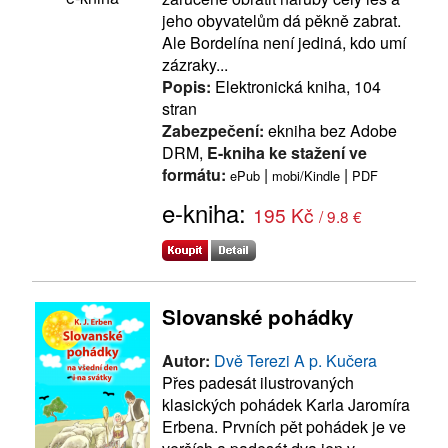
jeho obyvatelům dá pěkně zabrat.
Ale Bordelína není jediná, kdo umí
zázraky...
Popis:
Elektronická kniha, 104
stran
Zabezpečení:
ekniha bez Adobe
DRM,
E-kniha ke stažení ve
formátu:
|
|
ePub
mobi/Kindle
PDF
e-kniha:
195 Kč
/ 9.8 €
Slovanské pohádky
Autor:
Dvě Terezi A p. Kučera
Přes padesát ilustrovaných
klasických pohádek Karla Jaromíra
Erbena. Prvních pět pohádek je ve