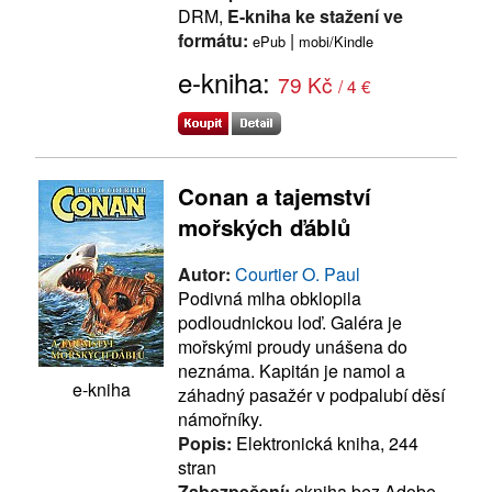
DRM,
E-kniha ke stažení ve
formátu:
|
ePub
mobi/Kindle
e-kniha:
79 Kč
/ 4 €
Conan a tajemství
mořských ďáblů
Autor:
Courtier O. Paul
Podivná mlha obklopila
podloudnickou loď. Galéra je
mořskými proudy unášena do
neznáma. Kapitán je namol a
e-kniha
záhadný pasažér v podpalubí děsí
námořníky.
Popis:
Elektronická kniha, 244
stran
Zabezpečení:
ekniha bez Adobe