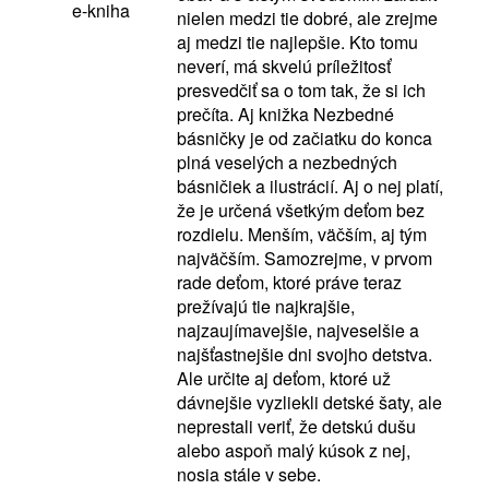
e-kniha
nielen medzi tie dobré, ale zrejme
aj medzi tie najlepšie. Kto tomu
neverí, má skvelú príležitosť
presvedčiť sa o tom tak, že si ich
prečíta. Aj knižka Nezbedné
básničky je od začiatku do konca
plná veselých a nezbedných
básničiek a ilustrácií. Aj o nej platí,
že je určená všetkým deťom bez
rozdielu. Menším, väčším, aj tým
najväčším. Samozrejme, v prvom
rade deťom, ktoré práve teraz
prežívajú tie najkrajšie,
najzaujímavejšie, najveselšie a
najšťastnejšie dni svojho detstva.
Ale určite aj deťom, ktoré už
dávnejšie vyzliekli detské šaty, ale
neprestali veriť, že detskú dušu
alebo aspoň malý kúsok z nej,
nosia stále v sebe.