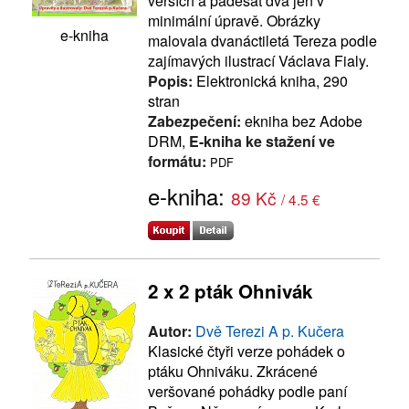
verších a padesát dva jen v
minimální úpravě. Obrázky
e-kniha
malovala dvanáctiletá Tereza podle
zajímavých ilustrací Václava Fialy.
Popis:
Elektronická kniha, 290
stran
Zabezpečení:
ekniha bez Adobe
DRM,
E-kniha ke stažení ve
formátu:
PDF
e-kniha:
89 Kč
/ 4.5 €
2 x 2 pták Ohnivák
Autor:
Dvě Terezi A p. Kučera
Klasické čtyři verze pohádek o
ptáku Ohniváku. Zkrácené
veršované pohádky podle paní