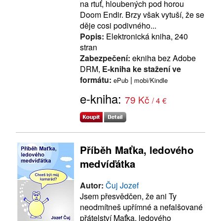
na rtuť, hloubených pod horou
Doom Endir. Brzy však vytuší, že se
děje cosi podivného...
Popis:
Elektronická kniha, 240
stran
Zabezpečení:
ekniha bez Adobe
DRM,
E-kniha ke stažení ve
formátu:
|
ePub
mobi/Kindle
e-kniha:
79 Kč
/ 4 €
Příběh Maťka, ledového
medvíďátka
Autor:
Čuj Jozef
Jsem přesvědčen, že ani Ty
neodmítneš upřímné a nefalšované
přátelství Maťka, ledového