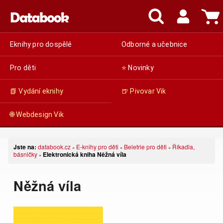
Eknihy pro dospělé
Odborné a učebnice
Pro děti
⭐ Novinky
📗 Vydání eknihy
🍺 Pivovar Vik
🌐 Webdesign Vik
Jste na:
databook.cz
E-knihy pro děti
Beletrie pro děti
Říkadla,
»
»
»
básničky
Elektronická kniha Něžná víla
»
Něžná víla