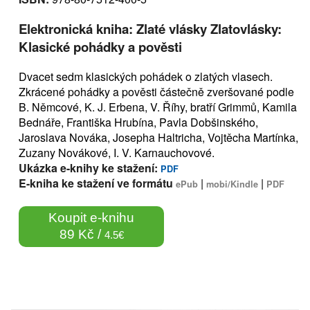
Elektronická kniha: Zlaté vlásky Zlatovlásky:
Klasické pohádky a pověsti
Dvacet sedm klasických pohádek o zlatých vlasech.
Zkrácené pohádky a pověsti částečně zveršované podle
B. Němcové, K. J. Erbena, V. Říhy, bratří Grimmů, Kamila
Bednáře, Františka Hrubína, Pavla Dobšinského,
Jaroslava Nováka, Josepha Haltricha, Vojtěcha Martínka,
Zuzany Novákové, I. V. Karnauchovové.
Ukázka e-knihy ke stažení:
PDF
E-kniha ke stažení ve formátu
|
|
ePub
mobi/Kindle
PDF
Koupit e-knihu
89 Kč /
4.5€