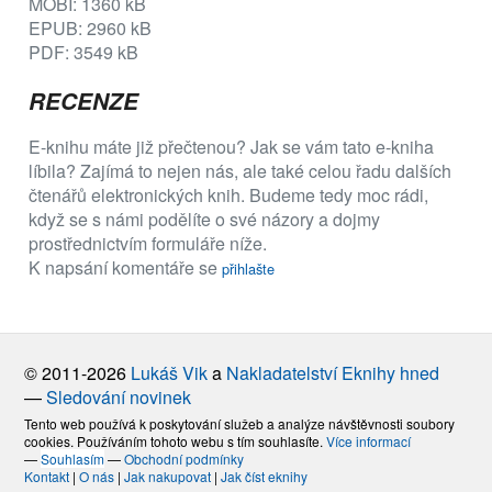
MOBI: 1360 kB
EPUB: 2960 kB
PDF: 3549 kB
RECENZE
E-knihu máte již přečtenou? Jak se vám tato e-kniha
líbila? Zajímá to nejen nás, ale také celou řadu dalších
čtenářů elektronických knih. Budeme tedy moc rádi,
když se s námi podělíte o své názory a dojmy
prostřednictvím formuláře níže.
K napsání komentáře se
přihlašte
© 2011-2026
Lukáš Vik
a
Nakladatelství Eknihy hned
—
Sledování novinek
Tento web používá k poskytování služeb a analýze návštěvnosti soubory
cookies. Používáním tohoto webu s tím souhlasíte.
Více informací
—
Souhlasím
—
Obchodní podmínky
Kontakt
|
O nás
|
Jak nakupovat
|
Jak číst eknihy