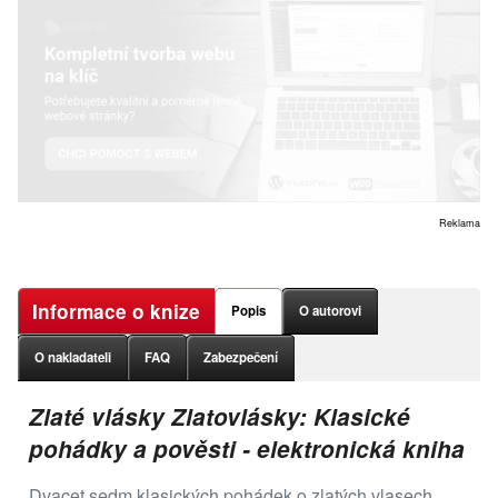
Reklama
Informace o knize
Popis
O autorovi
O nakladateli
FAQ
Zabezpečení
Zlaté vlásky Zlatovlásky: Klasické
pohádky a pověsti - elektronická kniha
Dvacet sedm klasických pohádek o zlatých vlasech.