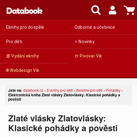
Eknihy pro dospělé
Odborné a učebnice
Pro děti
⭐ Novinky
📗 Vydání eknihy
🍺 Pivovar Vik
🌐 Webdesign Vik
Jste na:
databook.cz
E-knihy pro děti
Beletrie pro děti
Pohádky
»
»
»
»
Elektronická kniha Zlaté vlásky Zlatovlásky: Klasické pohádky a
pověsti
Zlaté vlásky Zlatovlásky:
Klasické pohádky a pověsti