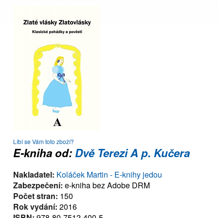
Líbí se Vám toto zboží?
E-kniha od:
Dvě Terezi A p. Kučera
Nakladatel:
Koláček Martin - E-knihy jedou
Zabezpečení:
e-kniha bez Adobe DRM
Počet stran:
150
Rok vydání:
2016
ISBN:
978-80-7512-400-5