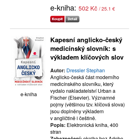
e-kniha:
502 Kč
/ 25.1 €
Kapesní anglicko-český
medicínský slovník: s
výkladem klíčových slov
Autor:
Dressler Stephan
Anglicko-česká část moderního
medicínského slovníku, který
vydalo nakladatelství Urban a
e-kniha
Fischer (Elsevier). Významné
pojmy (většinou tzv. klíčová slova)
jsou doplněny výkladem
v angličtině i češtině.
Popis:
Elektronická kniha, 400
stran
Zabezpečení:
ekniha bez Adobe