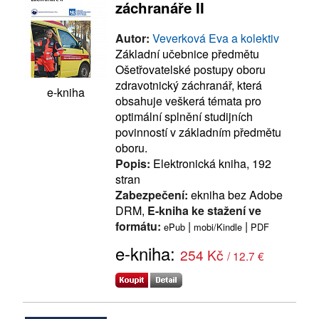
záchranáře II
Autor:
Veverková Eva a kolektiv
Základní učebnice předmětu
Ošetřovatelské postupy oboru
zdravotnický záchranář, která
e-kniha
obsahuje veškerá témata pro
optimální splnění studijních
povinností v základním předmětu
oboru.
Popis:
Elektronická kniha, 192
stran
Zabezpečení:
ekniha bez Adobe
DRM,
E-kniha ke stažení ve
formátu:
|
|
ePub
mobi/Kindle
PDF
e-kniha:
254 Kč
/ 12.7 €