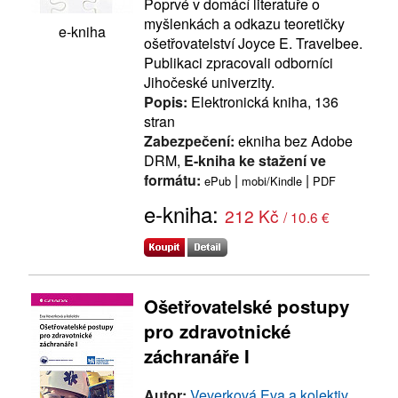
Poprvé v domácí literatuře o
myšlenkách a odkazu teoretičky
e-kniha
ošetřovatelství Joyce E. Travelbee.
Publikaci zpracovali odborníci
Jihočeské univerzity.
Popis:
Elektronická kniha, 136
stran
Zabezpečení:
ekniha bez Adobe
DRM,
E-kniha ke stažení ve
formátu:
|
|
ePub
mobi/Kindle
PDF
e-kniha:
212 Kč
/ 10.6 €
Ošetřovatelské postupy
pro zdravotnické
záchranáře I
Autor:
Veverková Eva a kolektiv