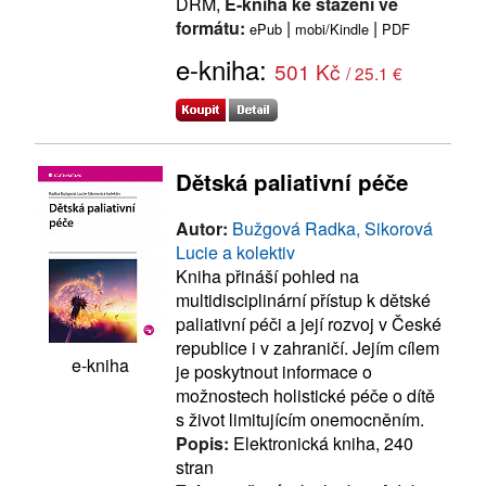
DRM,
E-kniha ke stažení ve
formátu:
|
|
ePub
mobi/Kindle
PDF
e-kniha:
501 Kč
/ 25.1 €
Dětská paliativní péče
Autor:
Bužgová Radka, Sikorová
Lucie a kolektiv
Kniha přináší pohled na
multidisciplinární přístup k dětské
paliativní péči a její rozvoj v České
republice i v zahraničí. Jejím cílem
e-kniha
je poskytnout informace o
možnostech holistické péče o dítě
s život limitujícím onemocněním.
Popis:
Elektronická kniha, 240
stran