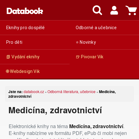
Eknihy pro dospělé
Odborné a učebnice
Pro děti
⭐ Novinky
📗 Vydání eknihy
🍺 Pivovar Vik
🌐 Webdesign Vik
Jste na:
databook.cz
Odborná literatura, učebnice
Medicína,
»
»
zdravotnictví
Medicína, zdravotnictví
Elektronické knihy na téma
Medicína, zdravotnictví
.
E-knihy nabízíme ve formátu PDF, ePub či mobi nejen