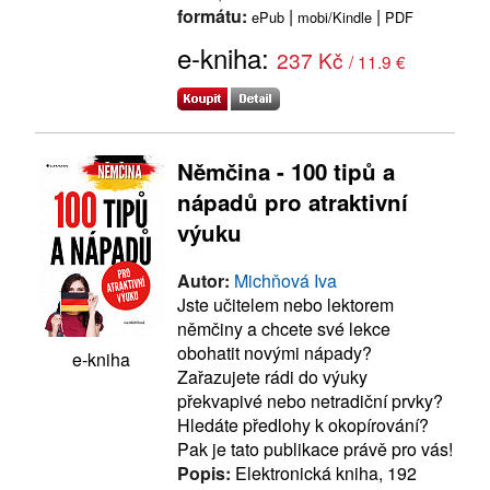
formátu:
|
|
ePub
mobi/Kindle
PDF
e-kniha:
237 Kč
/ 11.9 €
Němčina - 100 tipů a
nápadů pro atraktivní
výuku
Autor:
Michňová Iva
Jste učitelem nebo lektorem
němčiny a chcete své lekce
obohatit novými nápady?
e-kniha
Zařazujete rádi do výuky
překvapivé nebo netradiční prvky?
Hledáte předlohy k okopírování?
Pak je tato publikace právě pro vás!
Popis:
Elektronická kniha, 192