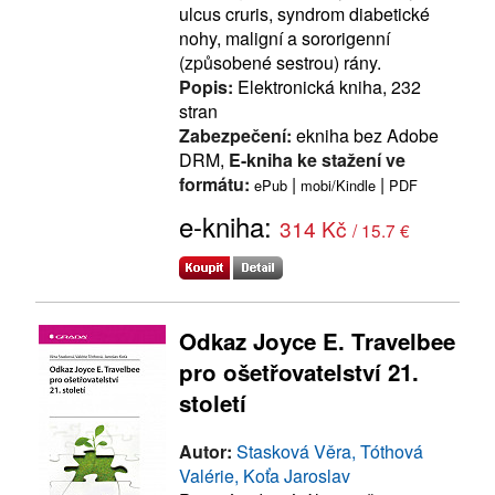
ulcus cruris, syndrom diabetické
nohy, maligní a sororigenní
(způsobené sestrou) rány.
Popis:
Elektronická kniha, 232
stran
Zabezpečení:
ekniha bez Adobe
DRM,
E-kniha ke stažení ve
formátu:
|
|
ePub
mobi/Kindle
PDF
e-kniha:
314 Kč
/ 15.7 €
Odkaz Joyce E. Travelbee
pro ošetřovatelství 21.
století
Autor:
Stasková Věra, Tóthová
Valérie, Koťa Jaroslav