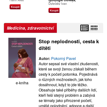
fyziologie člověka,
3., přepracované a
Dylevský Ivan
doplněné vydání
Koupit
Koupit
Medicína, zdravotnictví
Stop neplodnosti, cesta k
dítěti
Autor:
Pokorný Pavel
Autor sepsal své vlastní zkušenosti,
které se svoji ženou získali během
cesty k početí potomka. Pojednává
o různých možnostech, jak toho
e-kniha
dosáhnout, když to jde těžko.
Obsahuje také příběhy dalších lidí,
kteří řeší stejný problém a zabývá
se tématy jako přirozené početí,
umělé oplodnění, adopce a další