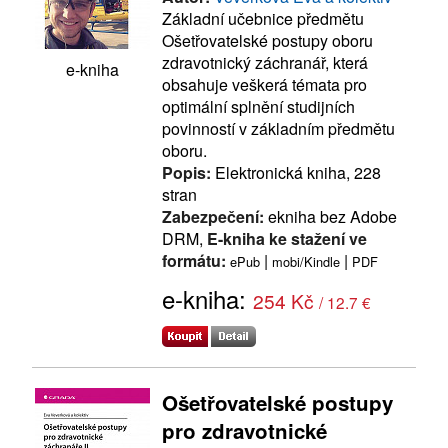
Základní učebnice předmětu
Ošetřovatelské postupy oboru
zdravotnický záchranář, která
e-kniha
obsahuje veškerá témata pro
optimální splnění studijních
povinností v základním předmětu
oboru.
Popis:
Elektronická kniha, 228
stran
Zabezpečení:
ekniha bez Adobe
DRM,
E-kniha ke stažení ve
formátu:
|
|
ePub
mobi/Kindle
PDF
e-kniha:
254 Kč
/ 12.7 €
Ošetřovatelské postupy
pro zdravotnické