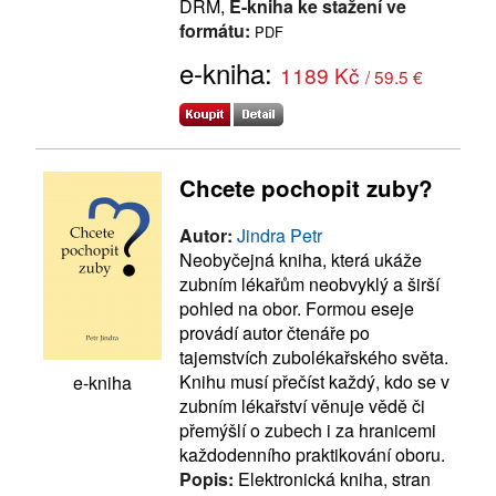
DRM,
E-kniha ke stažení ve
formátu:
PDF
e-kniha:
1189 Kč
/ 59.5 €
Chcete pochopit zuby?
Autor:
Jindra Petr
Neobyčejná kniha, která ukáže
zubním lékařům neobvyklý a širší
pohled na obor. Formou eseje
provádí autor čtenáře po
tajemstvích zubolékařského světa.
Knihu musí přečíst každý, kdo se v
e-kniha
zubním lékařství věnuje vědě či
přemýšlí o zubech i za hranicemi
každodenního praktikování oboru.
Popis:
Elektronická kniha, stran