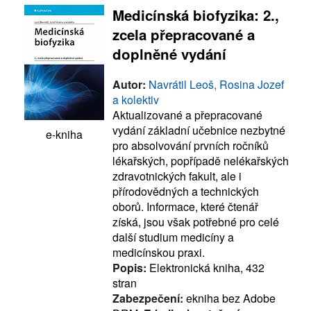
Medicínská biofyzika: 2.,
zcela přepracované a
doplněné vydání
Autor:
Navrátil Leoš, Rosina Jozef
a kolektiv
Aktualizované a přepracované
vydání základní učebnice nezbytné
e-kniha
pro absolvování prvních ročníků
lékařských, popřípadě nelékařských
zdravotnických fakult, ale i
přírodovědných a technických
oborů. Informace, které čtenář
získá, jsou však potřebné pro celé
další studium medicíny a
medicínskou praxi.
Popis:
Elektronická kniha, 432
stran
Zabezpečení:
ekniha bez Adobe