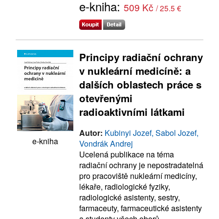
e-kniha:
509 Kč
/ 25.5 €
Principy radiační ochrany
v nukleární medicíně: a
dalších oblastech práce s
otevřenými
radioaktivními látkami
Autor:
Kubinyi Jozef, Sabol Jozef,
e-kniha
Vondrák Andrej
Ucelená publikace na téma
radiační ochrany je nepostradatelná
pro pracoviště nukleární medicíny,
lékaře, radiologické fyziky,
radiologické asistenty, sestry,
farmaceuty, farmaceutické asistenty
a studenty všech oborů