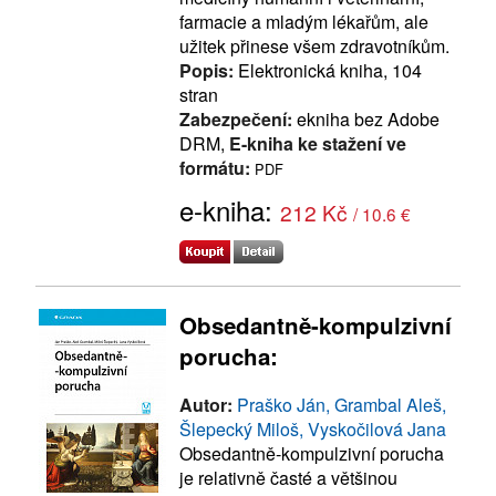
farmacie a mladým lékařům, ale
užitek přinese všem zdravotníkům.
Popis:
Elektronická kniha, 104
stran
Zabezpečení:
ekniha bez Adobe
DRM,
E-kniha ke stažení ve
formátu:
PDF
e-kniha:
212 Kč
/ 10.6 €
Obsedantně-kompulzivní
porucha:
Autor:
Praško Ján, Grambal Aleš,
Šlepecký Miloš, Vyskočilová Jana
Obsedantně-kompulzivní porucha
je relativně časté a většinou