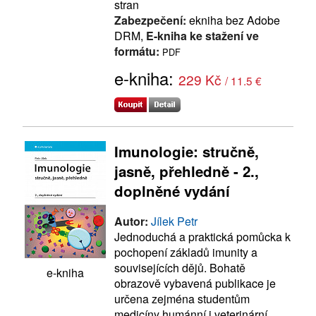
stran
Zabezpečení:
ekniha bez Adobe
DRM,
E-kniha ke stažení ve
formátu:
PDF
e-kniha:
229 Kč
/ 11.5 €
Imunologie: stručně,
jasně, přehledně - 2.,
doplněné vydání
Autor:
Jílek Petr
Jednoduchá a praktická pomůcka k
pochopení základů imunity a
souvisejících dějů. Bohatě
e-kniha
obrazově vybavená publikace je
určena zejména studentům
medicíny humánní i veterinární,