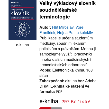
Velký výkladový slovník
soudnělékařské
terminologie
Autor:
Hirt Miroslav, Vorel
František, Hejna Petr a kolektiv
Publikace je určena studentům
medicíny, soudním lékařům,
e-kniha
policistům a právníkům. Mohou ji
samozřejmě využít i pracovníci
mnoha dalších medicínských i
nemedicínských odborností.
Popis:
Elektronická kniha, 168
stran
Zabezpečení:
ekniha bez Adobe
DRM,
E-kniha ke stažení ve
formátu:
PDF
e-kniha:
297 Kč
/ 14.9 €