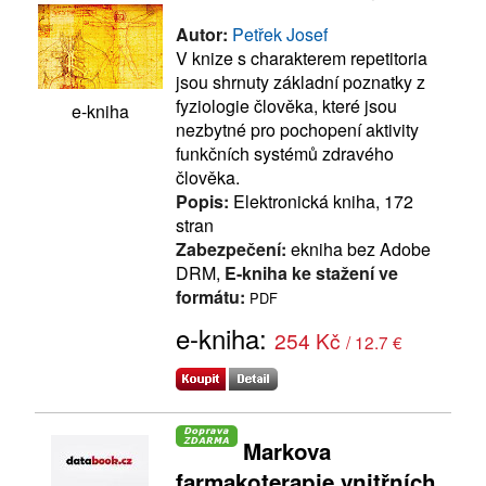
Autor:
Petřek Josef
V knize s charakterem repetitoria
jsou shrnuty základní poznatky z
fyziologie člověka, které jsou
e-kniha
nezbytné pro pochopení aktivity
funkčních systémů zdravého
člověka.
Popis:
Elektronická kniha, 172
stran
Zabezpečení:
ekniha bez Adobe
DRM,
E-kniha ke stažení ve
formátu:
PDF
e-kniha:
254 Kč
/ 12.7 €
Markova
farmakoterapie vnitřních