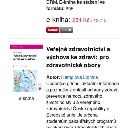
DRM,
E-kniha ke stažení ve
formátu:
PDF
e-kniha:
254 Kč
/ 12.7 €
Veřejné zdravotnictví a
výchova ke zdraví: pro
zdravotnické obory
Autor:
Hamplová Lidmila
Učebnice přináší aktuální informace
a poznatky z oblasti ochrany zdraví,
prevence nemocí, zdravého
e-kniha
životního stylu a veřejného
zdravotnictví České republiky a
Evropské unie. Je určena
studentům bakalářských programů
nelékařských zdravotnických oborů