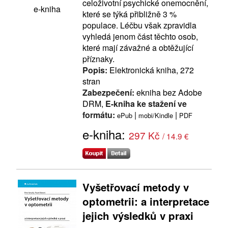
celoživotní psychické onemocnění,
e-kniha
které se týká přibližně 3 %
populace. Léčbu však zpravidla
vyhledá jenom část těchto osob,
které mají závažné a obtěžující
příznaky.
Popis:
Elektronická kniha, 272
stran
Zabezpečení:
ekniha bez Adobe
DRM,
E-kniha ke stažení ve
formátu:
|
|
ePub
mobi/Kindle
PDF
e-kniha:
297 Kč
/ 14.9 €
Vyšetřovací metody v
optometrii: a interpretace
jejich výsledků v praxi