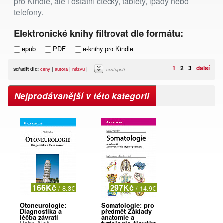
pro Kindle, ale i ostatní čtečky, tablety, ipady nebo
telefony.
Elektronické knihy filtrovat dle formátu:
epub
PDF
e-knihy pro Kindle
|
1
|
2
|
3
|
další
seřadit dle:
ceny
|
autora
|
názvu
|
sestupně
Nejprodávanější v této kategorii
166Kč
297Kč
/ 8.3€
/ 14.9€
Otoneurologie:
Somatologie: pro
Diagnostika a
předmět Základy
léčba závratí
anatomie a
Hahn Aleš