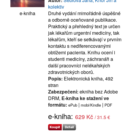
Autor:
Šeblová Jana, Knor Jiří a
kolektiv
Druhé vydání mimořádně úspěšné
e-kniha
a odborně oceňované publikace.
Praktický a přehledný text je určen
jak lékařům urgentní medicíny, tak
lékařům, kteří se setkávají v prvním
kontaktu s nediferencovanými
obtížemi pacienta. Knihu ocení i
studenti medicíny, záchranáři a
další pracovníci nelékařských
zdravotnických oborů.
Popis:
Elektronická kniha, 492
stran
Zabezpečení:
ekniha bez Adobe
DRM,
E-kniha ke stažení ve
formátu:
|
|
ePub
mobi/Kindle
PDF
e-kniha:
629 Kč
/ 31.5 €