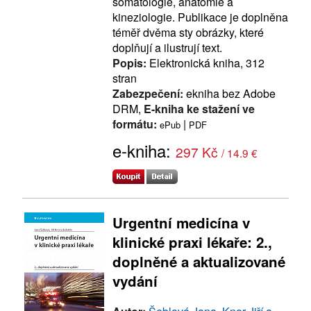
somatologie, anatomie a
kineziologie. Publikace je doplněna
téměř dvěma sty obrázky, které
doplňují a ilustrují text.
Popis:
Elektronická kniha, 312
stran
Zabezpečení:
ekniha bez Adobe
DRM,
E-kniha ke stažení ve
formátu:
|
ePub
PDF
e-kniha:
297 Kč
/ 14.9 €
Urgentní medicína v
klinické praxi lékaře: 2.,
doplněné a aktualizované
vydání