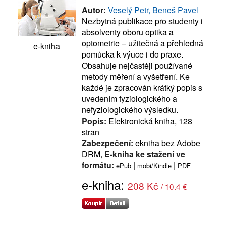
Autor:
Veselý Petr, Beneš Pavel
Nezbytná publikace pro studenty i
absolventy oboru optika a
optometrie – užitečná a přehledná
e-kniha
pomůcka k výuce i do praxe.
Obsahuje nejčastěji používané
metody měření a vyšetření. Ke
každé je zpracován krátký popis s
uvedením fyziologického a
nefyziologického výsledku.
Popis:
Elektronická kniha, 128
stran
Zabezpečení:
ekniha bez Adobe
DRM,
E-kniha ke stažení ve
formátu:
|
|
ePub
mobi/Kindle
PDF
e-kniha:
208 Kč
/ 10.4 €