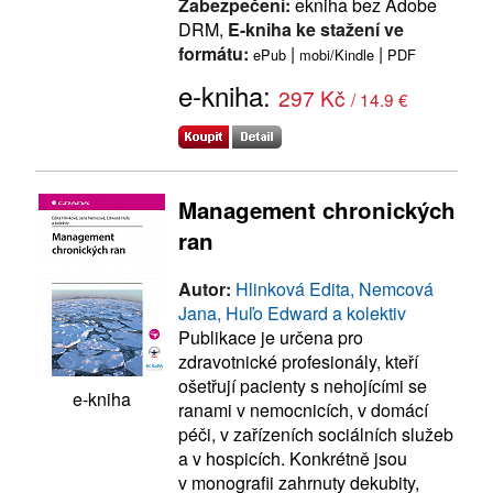
Zabezpečení:
ekniha bez Adobe
DRM,
E-kniha ke stažení ve
formátu:
|
|
ePub
mobi/Kindle
PDF
e-kniha:
297 Kč
/ 14.9 €
Management chronických
ran
Autor:
Hlinková Edita, Nemcová
Jana, Huľo Edward a kolektiv
Publikace je určena pro
zdravotnické profesionály, kteří
ošetřují pacienty s nehojícími se
e-kniha
ranami v nemocnicích, v domácí
péči, v zařízeních sociálních služeb
a v hospicích. Konkrétně jsou
v monografii zahrnuty dekubity,