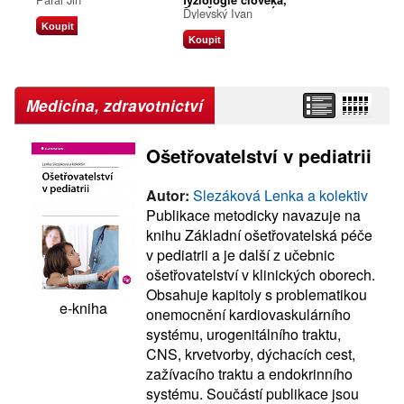
fyziologie člověka,
3., přepracované a
Dylevský Ivan
doplněné vydání
Koupit
Koupit
Medicína, zdravotnictví
Ošetřovatelství v pediatrii
Autor:
Slezáková Lenka a kolektiv
Publikace metodicky navazuje na
knihu Základní ošetřovatelská péče
v pediatrii a je další z učebnic
ošetřovatelství v klinických oborech.
Obsahuje kapitoly s problematikou
e-kniha
onemocnění kardiovaskulárního
systému, urogenitálního traktu,
CNS, krvetvorby, dýchacích cest,
zažívacího traktu a endokrinního
systému. Součástí publikace jsou