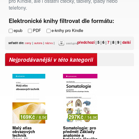
pro Kindle, ale i ostatní čtečky, tablety, ipady nebo
telefony.
Elektronické knihy filtrovat dle formátu:
epub
PDF
e-knihy pro Kindle
předchozí
|
5
|
6
|
7
|
8
|
9
|
další
seřadit dle:
ceny
|
autora
|
názvu
|
sestupně
Nejprodávanější v této kategorii
169Kč
297Kč
/ 8.5€
/ 14.9€
Malý atlas
Somatologie: pro
obvazových
předmět Základy
technik
anatomie a
Páral Jiří