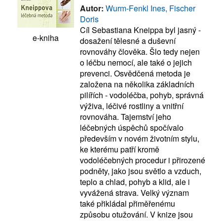
Autor:
Wurm-Fenkl Ines, Fischer
Doris
Cíl Sebastiana Kneippa byl jasný -
e-kniha
dosažení tělesné a duševní
rovnováhy člověka. Šlo tedy nejen
o léčbu nemocí, ale také o jejich
prevenci. Osvědčená metoda je
založena na několika základních
pilířích - vodoléčba, pohyb, správná
výživa, léčivé rostliny a vnitřní
rovnováha. Tajemství jeho
léčebných úspěchů spočívalo
především v novém životním stylu,
ke kterému patří kromě
vodoléčebných procedur i přirozené
podněty, jako jsou světlo a vzduch,
teplo a chlad, pohyb a klid, ale i
vyvážená strava. Velký význam
také přikládal přiměřenému
způsobu otužování. V knize jsou