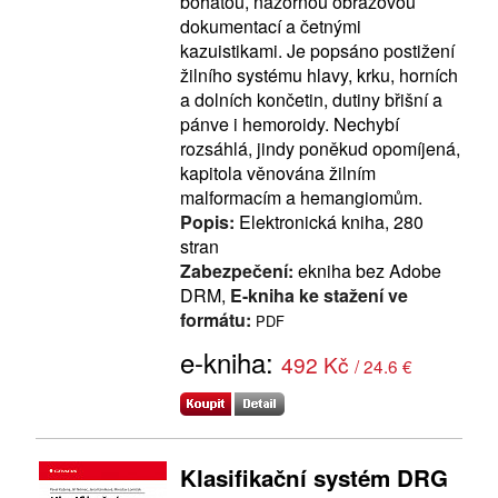
bohatou, názornou obrazovou
dokumentací a četnými
kazuistikami. Je popsáno postižení
žilního systému hlavy, krku, horních
a dolních končetin, dutiny břišní a
pánve i hemoroidy. Nechybí
rozsáhlá, jindy poněkud opomíjená,
kapitola věnována žilním
malformacím a hemangiomům.
Popis:
Elektronická kniha, 280
stran
Zabezpečení:
ekniha bez Adobe
DRM,
E-kniha ke stažení ve
formátu:
PDF
e-kniha:
492 Kč
/ 24.6 €
Klasifikační systém DRG