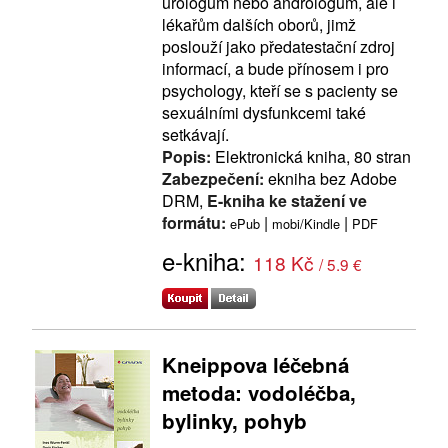
urologům nebo andrologům, ale i
lékařům dalších oborů, jimž
poslouží jako předatestační zdroj
informací, a bude přínosem i pro
psychology, kteří se s pacienty se
sexuálními dysfunkcemi také
setkávají.
Popis:
Elektronická kniha, 80 stran
Zabezpečení:
ekniha bez Adobe
DRM,
E-kniha ke stažení ve
formátu:
|
|
ePub
mobi/Kindle
PDF
e-kniha:
118 Kč
/ 5.9 €
Kneippova léčebná
metoda: vodoléčba,
bylinky, pohyb