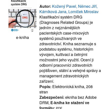
Autor:
Kožený Pavel, Němec Jiří,
Kárníková Jana, Lomíček Miroslav
Klasifikační systém DRG
(Diagnoses Related Groups) je
jedním z nejznámějších
pacientských case-mixových
e-kniha
systémů používaných ve
zdravotnictví. Kniha seznamuje s
podstatou systému, historickým
vývojem, kultivací a četnými
možnostmi jeho využití. Ocení ji
odborní pracovníci zdravotních
pojišťoven, státní a veřejné správy a
management zdravotnických
zařízení.
Popis:
Elektronická kniha, 208
stran
Zabezpečení:
ekniha bez Adobe
DRM,
E-kniha ke stažení ve
formátu:
PDF