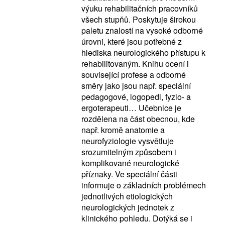
výuku rehabilitačních pracovníků
všech stupňů. Poskytuje širokou
paletu znalostí na vysoké odborné
úrovni, které jsou potřebné z
hlediska neurologického přístupu k
rehabilitovaným. Knihu ocení i
související profese a odborné
směry jako jsou např. speciální
pedagogové, logopedi, fyzio- a
ergoterapeuti… Učebnice je
rozdělena na část obecnou, kde
např. kromě anatomie a
neurofyziologie vysvětluje
srozumitelným způsobem i
komplikované neurologické
příznaky. Ve speciální části
informuje o základních problémech
jednotlivých etiologických
neurologických jednotek z
klinického pohledu. Dotýká se i