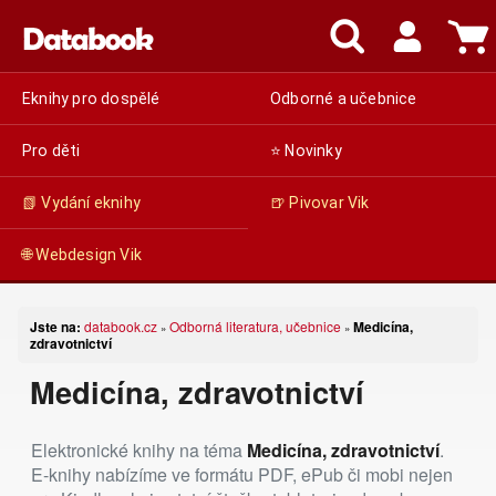
Eknihy pro dospělé
Odborné a učebnice
Pro děti
⭐ Novinky
📗 Vydání eknihy
🍺 Pivovar Vik
🌐 Webdesign Vik
Jste na:
databook.cz
Odborná literatura, učebnice
Medicína,
»
»
zdravotnictví
Medicína, zdravotnictví
Elektronické knihy na téma
Medicína, zdravotnictví
.
E-knihy nabízíme ve formátu PDF, ePub či mobi nejen