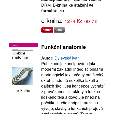
DRM,
E-kniha ke stažení ve
formátu:
PDF
e-kniha:
1274 Kč
/ 63.7 €
Funkční anatomie
Autor:
Dylevský Ivan
Publikace je koncipována jako
moderní základní interdisciplinární
morfologický text určený pro široký
okruh studentů několika fakult a
dalších škol. Její koncepce vychází
e-kniha
z provázanosti struktury a funkce
lidského těla a dovoluje hned na
počátku studia chápat kauzalitu
vývoje, stavby a funkčních projevů
orgánových systémů. Text je