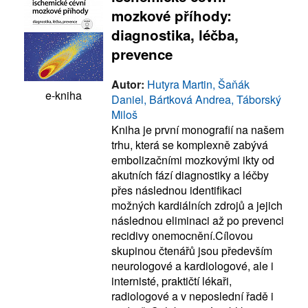
mozkové příhody:
diagnostika, léčba,
prevence
Autor:
Hutyra Martin, Šaňák
e-kniha
Daniel, Bártková Andrea, Táborský
Miloš
Kniha je první monografií na našem
trhu, která se komplexně zabývá
embolizačními mozkovými ikty od
akutních fází diagnostiky a léčby
přes následnou identifikaci
možných kardiálních zdrojů a jejich
následnou eliminaci až po prevenci
recidivy onemocnění.Cílovou
skupinou čtenářů jsou především
neurologové a kardiologové, ale i
internisté, praktičtí lékaři,
radiologové a v neposlední řadě i