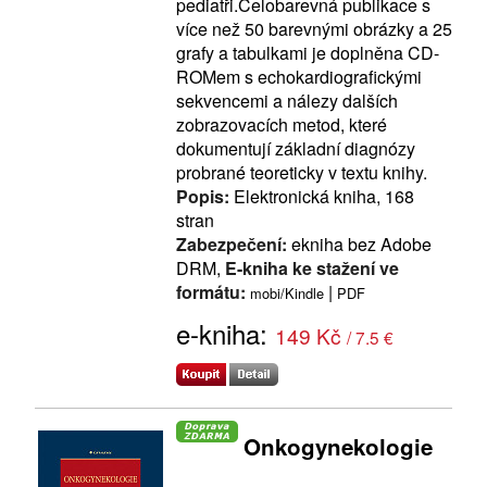
pediatři.Celobarevná publikace s
více než 50 barevnými obrázky a 25
grafy a tabulkami je doplněna CD-
ROMem s echokardiografickými
sekvencemi a nálezy dalších
zobrazovacích metod, které
dokumentují základní diagnózy
probrané teoreticky v textu knihy.
Popis:
Elektronická kniha, 168
stran
Zabezpečení:
ekniha bez Adobe
DRM,
E-kniha ke stažení ve
formátu:
|
mobi/Kindle
PDF
e-kniha:
149 Kč
/ 7.5 €
Onkogynekologie