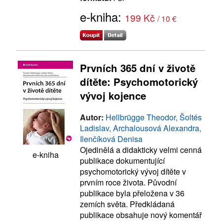
e-kniha:
199 Kč
/ 10 €
Prvních 365 dní v životě
dítěte: Psychomotorický
vývoj kojence
Autor:
Hellbrügge Theodor, Šoltés
Ladislav, Archalousová Alexandra,
Ilenčíková Denisa
Ojedinělá a didakticky velmi cenná
e-kniha
publikace dokumentující
psychomotorický vývoj dítěte v
prvním roce života. Původní
publikace byla přeložena v 36
zemích světa. Předkládaná
publikace obsahuje nový komentář