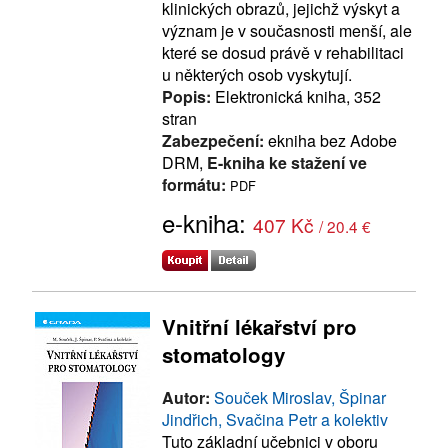
klinických obrazů, jejichž výskyt a
význam je v současnosti menší, ale
které se dosud právě v rehabilitaci
u některých osob vyskytují.
Popis:
Elektronická kniha, 352
stran
Zabezpečení:
ekniha bez Adobe
DRM,
E-kniha ke stažení ve
formátu:
PDF
e-kniha:
407 Kč
/ 20.4 €
Vnitřní lékařství pro
stomatology
Autor:
Souček Miroslav, Špinar
Jindřich, Svačina Petr a kolektiv
Tuto základní učebnici v oboru