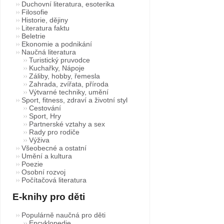
Duchovní literatura, esoterika
Filosofie
Historie, dějiny
Literatura faktu
Beletrie
Ekonomie a podnikání
Naučná literatura
Turistický pruvodce
Kuchařky, Nápoje
Záliby, hobby, řemesla
Zahrada, zvířata, příroda
Výtvarné techniky, umění
Sport, fitness, zdraví a životní styl
Cestování
Sport, Hry
Partnerské vztahy a sex
Rady pro rodiče
Výživa
Všeobecné a ostatní
Umění a kultura
Poezie
Osobní rozvoj
Počítačová literatura
E-knihy pro děti
Populárně naučná pro děti
Encyklopedie