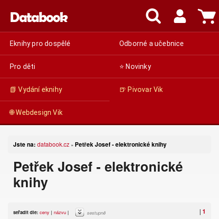
Eknihy pro dospělé
Odborné a učebnice
Pro děti
⭐ Novinky
📗 Vydání eknihy
🍺 Pivovar Vik
🌐 Webdesign Vik
Jste na:
databook.cz
Petřek Josef - elektronické knihy
»
Petřek Josef - elektronické
knihy
|
1
seřadit dle:
ceny
|
názvu
|
sestupně