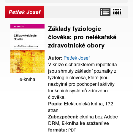
Petřek Josef
Základy fyziologie
člověka: pro nelékařské
zdravotnické obory
Autor:
Petřek Josef
V knize s charakterem repetitoria
jsou shrnuty základní poznatky z
fyziologie člověka, které jsou
e-kniha
nezbytné pro pochopení aktivity
funkčních systémů zdravého
člověka.
Popis:
Elektronická kniha, 172
stran
Zabezpečení:
ekniha bez Adobe
DRM,
E-kniha ke stažení ve
formátu:
PDF