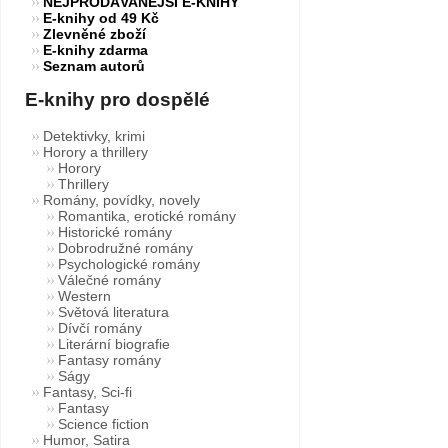
NEJPRODÁVANĚJŠÍ E-KNIHY
E-knihy od 49 Kč
Zlevněné zboží
E-knihy zdarma
Seznam autorů
E-knihy pro dospělé
Detektivky, krimi
Horory a thrillery
Horory
Thrillery
Romány, povídky, novely
Romantika, erotické romány
Historické romány
Dobrodružné romány
Psychologické romány
Válečné romány
Western
Světová literatura
Dívčí romány
Literární biografie
Fantasy romány
Ságy
Fantasy, Sci-fi
Fantasy
Science fiction
Humor, Satira