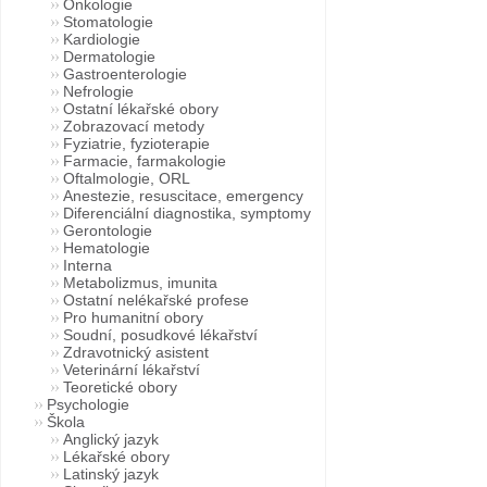
Onkologie
Stomatologie
Kardiologie
Dermatologie
Gastroenterologie
Nefrologie
Ostatní lékařské obory
Zobrazovací metody
Fyziatrie, fyzioterapie
Farmacie, farmakologie
Oftalmologie, ORL
Anestezie, resuscitace, emergency
Diferenciální diagnostika, symptomy
Gerontologie
Hematologie
Interna
Metabolizmus, imunita
Ostatní nelékařské profese
Pro humanitní obory
Soudní, posudkové lékařství
Zdravotnický asistent
Veterinární lékařství
Teoretické obory
Psychologie
Škola
Anglický jazyk
Lékařské obory
Latinský jazyk