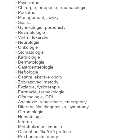
Psychiatrie
Chirurgie, ortopedie, traumatologie
Pediatrie
Management, jazyky
Sestra
Gynekologie, porodnictví
Revmatologie
Vnitřní lékařství
Neurologie
Onkologie
Stomatologie
Kardiologie
Dermatologie
Gastroenterologie
Nefrologie
Ostatní lékařské obory
Zobrazovací metody
Fyziatrie, fyzioterapie
Farmacie, farmakologie
Oftalmologie, ORL
Anestezie, resuscitace, emergency
Diferenciální diagnostika, symptomy
Gerontologie
Hematologie
Interna
Metabolizmus, imunita
Ostatní nelékařské profese
Pro humanitní obory