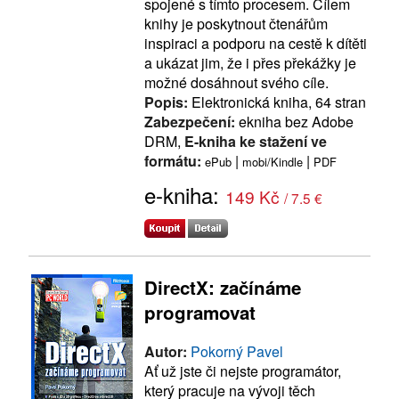
spojené s tímto procesem. Cílem
knihy je poskytnout čtenářům
inspiraci a podporu na cestě k dítěti
a ukázat jim, že i přes překážky je
možné dosáhnout svého cíle.
Popis:
Elektronická kniha, 64 stran
Zabezpečení:
ekniha bez Adobe
DRM,
E-kniha ke stažení ve
formátu:
|
|
ePub
mobi/Kindle
PDF
e-kniha:
149 Kč
/ 7.5 €
DirectX: začínáme
programovat
Autor:
Pokorný Pavel
Ať už jste či nejste programátor,
který pracuje na vývoji těch