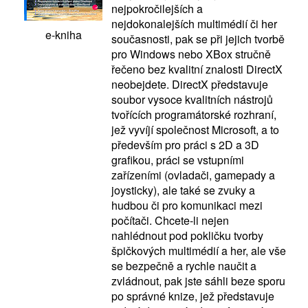
nejpokročilejších a
nejdokonalejších multimédií či her
e-kniha
současnosti, pak se při jejich tvorbě
pro Windows nebo XBox stručně
řečeno bez kvalitní znalosti DirectX
neobejdete. DirectX představuje
soubor vysoce kvalitních nástrojů
tvořících programátorské rozhraní,
jež vyvíjí společnost Microsoft, a to
především pro práci s 2D a 3D
grafikou, práci se vstupními
zařízeními (ovladači, gamepady a
joysticky), ale také se zvuky a
hudbou či pro komunikaci mezi
počítači. Chcete-li nejen
nahlédnout pod pokličku tvorby
špičkových multimédií a her, ale vše
se bezpečně a rychle naučit a
zvládnout, pak jste sáhli beze sporu
po správné knize, jež představuje