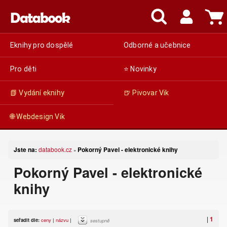
Eknihy pro dospělé
Odborné a učebnice
Pro děti
⭐ Novinky
📗 Vydání eknihy
🍺 Pivovar Vik
🌐 Webdesign Vik
Jste na:
databook.cz
Pokorný Pavel - elektronické knihy
»
Pokorný Pavel - elektronické
knihy
|
1
seřadit dle:
ceny
|
názvu
|
sestupně