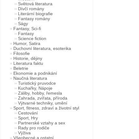
Světová literatura
Dívčí romány
Literární biografie
Fantasy romány
Ságy
Fantasy, Sci-fi
Fantasy
Science fiction
Humor, Satira
Duchovní literatura, esoterika
Filosofie
Historie, dějiny
Literatura faktu
Beletrie
Ekonomie a podnikání
Naučná literatura
Turistický pruvodce
Kuchařky, Nápoje
Záliby, hobby, řemesla
Zahrada, zvířata, příroda
Výtvarné techniky, umění
Sport, fitness, zdraví a životní styl
Cestování
Sport, Hry
Partnerské vztahy a sex
Rady pro rodiče
Výživa
Všeobecné a ostatní