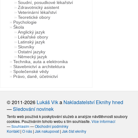
Soudní, posudkové lékařství
Zdravotnický asistent
Veterinární lékařství
Teoretické obory
Psychologie
Škola
Anglický jazyk
Lékařské obory
Latinský jazyk
Slovníky
Ostatní jazyky
Německý jazyk
Technika, auta a elektronika
Stavebnictví a architektura
Společenské vědy
Právo, daně, účetnictví
© 2011-2026
Lukáš Vik
a
Nakladatelství Eknihy hned
—
Sledování novinek
Tento web používá k poskytování služeb a analýze návštěvnosti soubory
cookies. Používáním tohoto webu s tím souhlasíte.
Více informací
—
Souhlasím
—
Obchodní podmínky
Kontakt
|
O nás
|
Jak nakupovat
|
Jak číst eknihy