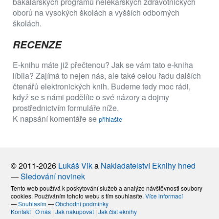
bakalářských programů nelékařských zdravotnických
oborů na vysokých školách a vyšších odborných
školách.
RECENZE
E-knihu máte již přečtenou? Jak se vám tato e-kniha
líbila? Zajímá to nejen nás, ale také celou řadu dalších
čtenářů elektronických knih. Budeme tedy moc rádi,
když se s námi podělíte o své názory a dojmy
prostřednictvím formuláře níže.
K napsání komentáře se
přihlašte
© 2011-2026
Lukáš Vik
a
Nakladatelství Eknihy hned
—
Sledování novinek
Tento web používá k poskytování služeb a analýze návštěvnosti soubory
cookies. Používáním tohoto webu s tím souhlasíte.
Více informací
—
Souhlasím
—
Obchodní podmínky
Kontakt
|
O nás
|
Jak nakupovat
|
Jak číst eknihy