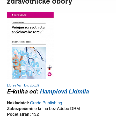
zdravotnické obory
Líbí se Vám toto zboží?
E-kniha od:
Hamplová Lidmila
Nakladatel:
Grada Publishing
Zabezpečení:
e-kniha bez Adobe DRM
Počet stran:
132