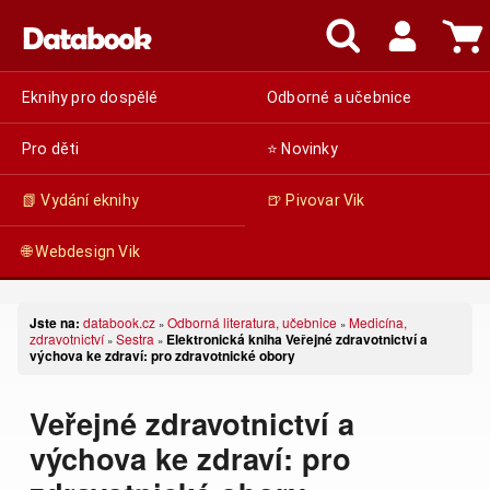
Eknihy pro dospělé
Odborné a učebnice
Pro děti
⭐ Novinky
📗 Vydání eknihy
🍺 Pivovar Vik
🌐 Webdesign Vik
Jste na:
databook.cz
Odborná literatura, učebnice
Medicína,
»
»
zdravotnictví
Sestra
Elektronická kniha Veřejné zdravotnictví a
»
»
výchova ke zdraví: pro zdravotnické obory
Veřejné zdravotnictví a
výchova ke zdraví: pro