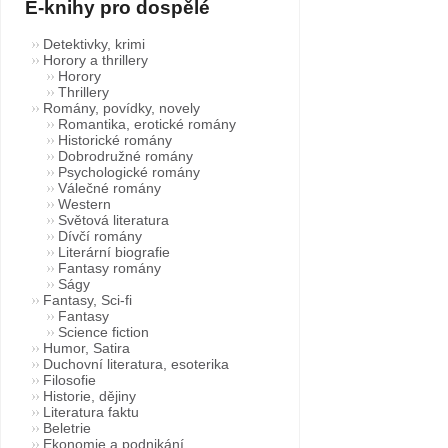
E-knihy pro dospělé
Detektivky, krimi
Horory a thrillery
Horory
Thrillery
Romány, povídky, novely
Romantika, erotické romány
Historické romány
Dobrodružné romány
Psychologické romány
Válečné romány
Western
Světová literatura
Dívčí romány
Literární biografie
Fantasy romány
Ságy
Fantasy, Sci-fi
Fantasy
Science fiction
Humor, Satira
Duchovní literatura, esoterika
Filosofie
Historie, dějiny
Literatura faktu
Beletrie
Ekonomie a podnikání