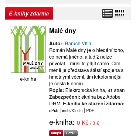
E-knihy zdarma
Malé dny
Autor:
Baruch Vitja
Román Malé dny je o hledání toho,
co nemá jméno, a tudíž nelze
přivolat – musí to přijít samo. Čím
méně je představa štěstí spojena s
hmotnými věcmi, tím krkolomnější
e-kniha
je cesta k němu.
Popis:
Elektronická kniha, 81 stran
Zabezpečení:
ekniha bez Adobe
DRM,
E-kniha ke stažení zdarma:
|
|
ePub
mobi/Kindle
PDF
e-kniha:
0 Kč
/ 0 €