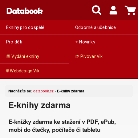
Eknihy pro dospělé
Odborné a učebnice
Pro děti
⭐ Novinky
📗 Vydání eknihy
🍺 Pivovar Vik
🌐 Webdesign Vik
Nacházíte se:
databook.cz
E-knihy zdarma
»
E-knihy zdarma
E-knížky zdarma ke stažení v PDF, ePub,
mobi do čtečky, počítače či tabletu