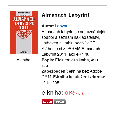
Almanach Labyrint
Autor:
Labyrint
Almanach labyrint je nejrozsáhlejší
soubor a seznam nakladatelství,
knihoven a knihkupectví v ČR.
Stáhněte si ZDARMA Almanach
Labyrint 2011 jako eKnihu.
Popis:
Elektronická kniha, 420
e-kniha
stran
Zabezpečení:
ekniha bez Adobe
DRM,
E-kniha ke stažení zdarma:
|
ePub
PDF
e-kniha:
0 Kč
/ 0 €