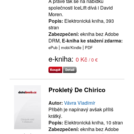
A právě tak se na nabídku
společnosti IceLift dívá i David
Moren.
Popis:
Elektronická kniha, 393
stran
Zabezpečení:
ekniha bez Adobe
DRM,
E-kniha ke stažení zdarma:
|
|
ePub
mobi/Kindle
PDF
e-kniha:
0 Kč
/ 0 €
Prokletý De Chirico
Autor:
Vávra Vladimír
Příběh je napínavý avšak příliš
krátký.
Popis:
Elektronická kniha, 10 stran
Zabezpečení:
ekniha bez Adobe