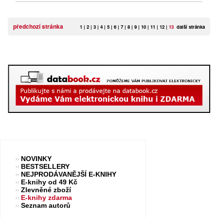
předchozí stránka
1
|
2
|
3
|
4
|
5
|
6
|
7
|
8
|
9
|
10
|
11
|
12
|
13
další stránka
NOVINKY
BESTSELLERY
NEJPRODÁVANĚJŠÍ E-KNIHY
E-knihy od 49 Kč
Zlevněné zboží
E-knihy zdarma
Seznam autorů