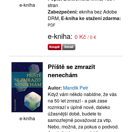
e-kniha
stran
Zabezpečení:
ekniha bez Adobe
DRM,
E-kniha ke stažení zdarma:
PDF
e-kniha:
0 Kč
/ 0 €
Příště se zmrazit
nenechám
Autor:
Mandík Petr
Když vám někdo nabídne, že vás
na 50 let zmrazí - a pak zase
rozmrazí v úplně nové, daleko
úžasnější době, budete to
e-kniha
samozřejmě považovat za vtip.
Nebo, možná, za pokus o podvod.