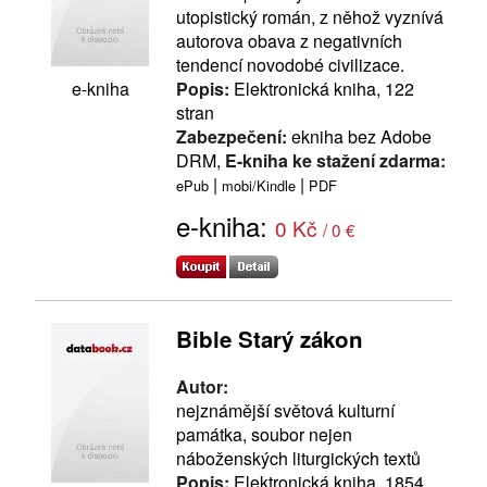
utopistický román, z něhož vyznívá
autorova obava z negativních
tendencí novodobé civilizace.
e-kniha
Popis:
Elektronická kniha, 122
stran
Zabezpečení:
ekniha bez Adobe
DRM,
E-kniha ke stažení zdarma:
|
|
ePub
mobi/Kindle
PDF
e-kniha:
0 Kč
/ 0 €
Bible Starý zákon
Autor:
nejznámější světová kulturní
památka, soubor nejen
náboženských liturgických textů
Popis:
Elektronická kniha, 1854