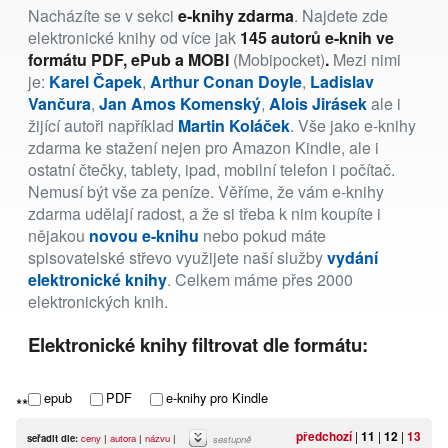
Nacházíte se v sekci
e-knihy zdarma
. Najdete zde
elektronické knihy od více jak
145 autorů e-knih ve
formátu PDF, ePub a MOBI
(Mobipocket)
.
Mezi nimi
je:
Karel Čapek
,
Arthur Conan Doyle
,
Ladislav
Vančura
,
Jan Amos Komenský
,
Alois Jirásek
ale i
žijící autoři například
Martin Koláček
. Vše jako e-knihy
zdarma ke stažení nejen pro Amazon Kindle, ale i
ostatní čtečky, tablety, ipad, mobilní telefon i počítač.
Nemusí být vše za peníze. Věříme, že vám e-knihy
zdarma udělají radost, a že si třeba k nim koupíte i
nějakou
novou e-knihu
nebo pokud máte
spisovatelské střevo využijete naší služby
vydání
elektronické knihy
. Celkem máme přes 2000
elektronických knih.
Elektronické knihy filtrovat dle formátu:
epub
PDF
e-knihy pro Kindle
***
předchozí
|
11
|
12
|
13
seřadit dle:
ceny
|
autora
|
názvu
|
sestupně