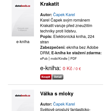
Krakatit
Autor:
Čapek Karel
Karel Čapek svým románem
Krakatit varuje před zneužitím
techniky proti lidstvu.
Popis:
Elektronická kniha, 224
e-kniha
stran
Zabezpečení:
ekniha bez Adobe
DRM,
E-kniha ke stažení zdarma:
|
|
ePub
mobi/Kindle
PDF
e-kniha:
0 Kč
/ 0 €
Válka s mloky
Autor:
Čapek Karel
Světově proslulý fantasticko-