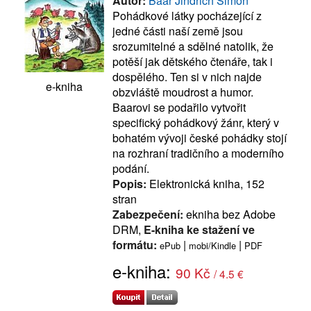
Autor:
Baar Jindřich Šimon
Pohádkové látky pocházející z
jedné části naší země jsou
srozumitelné a sdělné natolik, že
potěší jak dětského čtenáře, tak i
dospělého. Ten si v nich najde
e-kniha
obzvláště moudrost a humor.
Baarovi se podařilo vytvořit
specifický pohádkový žánr, který v
bohatém vývoji české pohádky stojí
na rozhraní tradičního a moderního
podání.
Popis:
Elektronická kniha, 152
stran
Zabezpečení:
ekniha bez Adobe
DRM,
E-kniha ke stažení ve
formátu:
|
|
ePub
mobi/Kindle
PDF
e-kniha:
90 Kč
/ 4.5 €