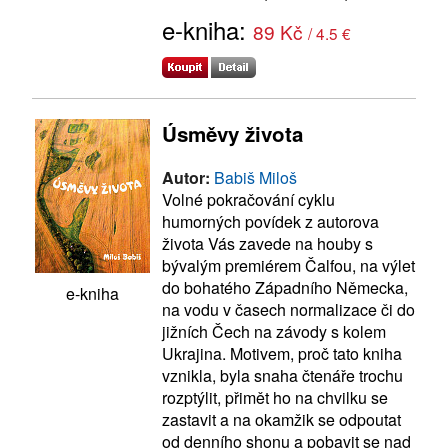
e-kniha:
89 Kč
/ 4.5 €
Úsměvy života
Autor:
Babiš Miloš
Volné pokračování cyklu
humorných povídek z autorova
života Vás zavede na houby s
bývalým premiérem Čalfou, na výlet
do bohatého Západního Německa,
e-kniha
na vodu v časech normalizace či do
jižních Čech na závody s kolem
Ukrajina. Motivem, proč tato kniha
vznikla, byla snaha čtenáře trochu
rozptýlit, přimět ho na chvilku se
zastavit a na okamžik se odpoutat
od denního shonu a pobavit se nad