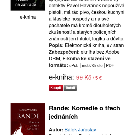
detektiv Pavel Havránek nepoužívá
pistoli, má rád pivo, českou kuchyni
e-kniha
a klasické hospody a na své
pachatele má kromě dlouholetých
zkušeností a starých policejních
známostí jen intuici, logiku a důvtip.
Popis:
Elektronická kniha, 97 stran
Zabezpečení:
ekniha bez Adobe
DRM,
E-kniha ke stažení ve
formátu:
|
|
ePub
mobi/Kindle
PDF
e-kniha:
99 Kč
/ 5 €
Rande: Komedie o třech
jednáních
Autor:
Bálek Jaroslav