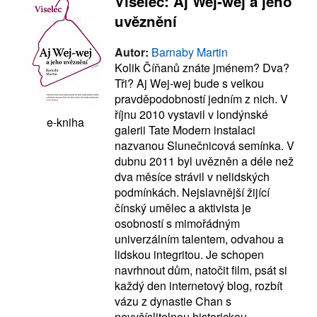
Viselec: Aj Wej-wej a jeho
uvěznění
Autor:
Barnaby Martin
Kolik Číňanů znáte jménem? Dva?
Tři? Aj Wej-wej bude s velkou
pravděpodobností jedním z nich. V
říjnu 2010 vystavil v londýnské
e-kniha
galerii Tate Modern instalaci
nazvanou Slunečnicová semínka. V
dubnu 2011 byl uvězněn a déle než
dva měsíce strávil v nelidských
podmínkách. Nejslavnější žijící
čínský umělec a aktivista je
osobností s mimořádným
univerzálním talentem, odvahou a
lidskou integritou. Je schopen
navrhnout dům, natočit film, psát si
každý den internetový blog, rozbít
vázu z dynastie Chan s
nevyčíslitelnou historickou