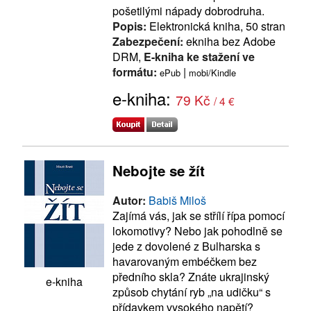
pošetilými nápady dobrodruha.
Popis:
Elektronická kniha, 50 stran
Zabezpečení:
ekniha bez Adobe
DRM,
E-kniha ke stažení ve
formátu:
|
ePub
mobi/Kindle
e-kniha:
79 Kč
/ 4 €
Nebojte se žít
Autor:
Babiš Miloš
Zajímá vás, jak se střílí řípa pomocí
lokomotivy? Nebo jak pohodlně se
jede z dovolené z Bulharska s
havarovaným embéčkem bez
předního skla? Znáte ukrajinský
e-kniha
způsob chytání ryb „na udičku“ s
přídavkem vysokého napětí?