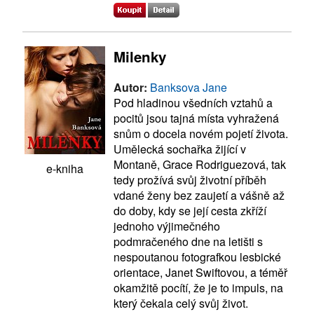
Milenky
Autor:
Banksova Jane
Pod hladinou všedních vztahů a
pocitů jsou tajná místa vyhražená
snům o docela novém pojetí života.
Umělecká sochařka žijící v
Montaně, Grace Rodriguezová, tak
e-kniha
tedy prožívá svůj životní příběh
vdané ženy bez zaujetí a vášně až
do doby, kdy se její cesta zkříží
jednoho výjimečného
podmračeného dne na letišti s
nespoutanou fotografkou lesbické
orientace, Janet Swiftovou, a téměř
okamžitě pocítí, že je to impuls, na
který čekala celý svůj život.