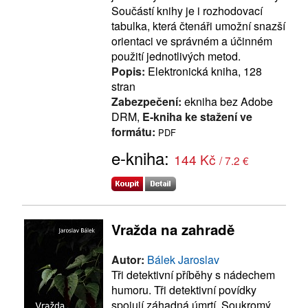
Součástí knihy je i rozhodovací
tabulka, která čtenáři umožní snazší
orientaci ve správném a účinném
použití jednotlivých metod.
Popis:
Elektronická kniha, 128
stran
Zabezpečení:
ekniha bez Adobe
DRM,
E-kniha ke stažení ve
formátu:
PDF
e-kniha:
144 Kč
/ 7.2 €
Vražda na zahradě
Autor:
Bálek Jaroslav
Tři detektivní příběhy s nádechem
humoru. Tři detektivní povídky
spojují záhadná úmrtí. Soukromý