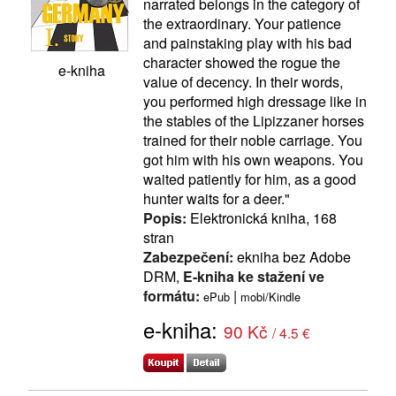
narrated belongs in the category of
the extraordinary. Your patience
and painstaking play with his bad
character showed the rogue the
e-kniha
value of decency. In their words,
you performed high dressage like in
the stables of the Lipizzaner horses
trained for their noble carriage. You
got him with his own weapons. You
waited patiently for him, as a good
hunter waits for a deer."
Popis:
Elektronická kniha, 168
stran
Zabezpečení:
ekniha bez Adobe
DRM,
E-kniha ke stažení ve
formátu:
|
ePub
mobi/Kindle
e-kniha:
90 Kč
/ 4.5 €