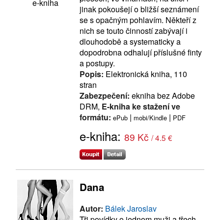
e-kniha
jinak pokoušejí o bližší seznámení
se s opačným pohlavím. Někteří z
nich se touto činností zabývají i
dlouhodobě a systematicky a
dopodrobna odhalují příslušné finty
a postupy.
Popis:
Elektronická kniha, 110
stran
Zabezpečení:
ekniha bez Adobe
DRM,
E-kniha ke stažení ve
formátu:
|
|
ePub
mobi/Kindle
PDF
e-kniha:
89 Kč
/ 4.5 €
Dana
Autor:
Bálek Jaroslav
Tři povídky o jednom muži a třech