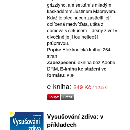
grizzlyho, ale setkání s mladým
kaskadérem Justinem Mabreyem.
Když je otec nucen zastřelit její
oblíbená medvíďata, utíká z
domova s cirkusem – drsný život v
divočině je jí tou nejlepší
průpravou.
Popis:
Elektronická kniha, 264
stran
Zabezpečení:
ekniha bez Adobe
DRM,
E-kniha ke stažení ve
formátu:
PDF
e-kniha:
249 Kč
/ 12.5 €
Vysušování zdiva: v
příkladech