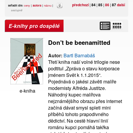
předchozí
|
84
|
85
|
86
|
87
další
seřadit dle:
ceny
|
autora
|
názvu
|
sestupně
E-knihy pro dospělé
Don't be beenamitted
Autor:
Bartl Barnabáš
Třetí kniha naší volné trilogie nese
podtitul „Zpráva o stavu korporace
jménem Svět k 1.1.2015“.
Pojednává o jakési závěti malíře
modernisty Alfréda Justitze.
e-kniha
Náhodný kupec malířova
nejznámějšího obrazu přes internet
začíná dávat smysl spleti mini
příběhů tohoto prapodivného
dědictví. Na cestě hlavní linií
románu kupci pomáhá takřka