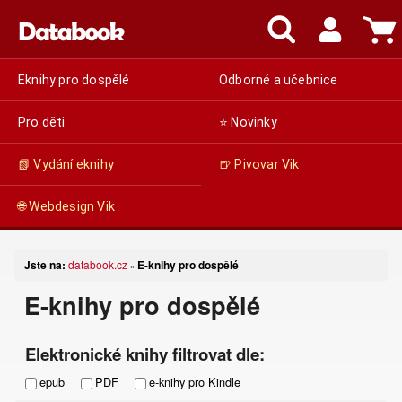
Eknihy pro dospělé
Odborné a učebnice
Pro děti
⭐ Novinky
📗 Vydání eknihy
🍺 Pivovar Vik
🌐 Webdesign Vik
Jste na:
databook.cz
E-knihy pro dospělé
»
E-knihy pro dospělé
Elektronické knihy filtrovat dle:
epub
PDF
e-knihy pro Kindle