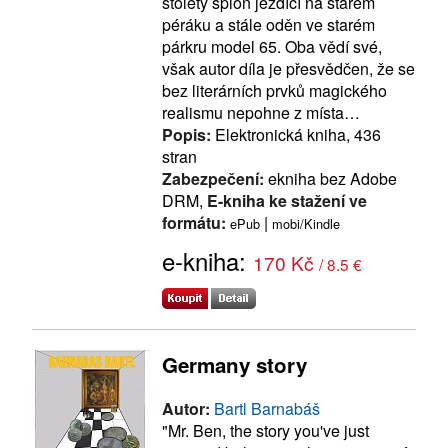
stoletý špion jezdící na starém
péráku a stále oděn ve starém
párkru model 65. Oba vědí své,
však autor díla je přesvědčen, že se
bez literárních prvků magického
realismu nepohne z místa…
Popis:
Elektronická kniha, 436
stran
Zabezpečení:
ekniha bez Adobe
DRM,
E-kniha ke stažení ve
formátu:
|
ePub
mobi/Kindle
e-kniha:
170 Kč
/ 8.5 €
Germany story
Autor:
Bartl Barnabáš
"Mr. Ben, the story you've just