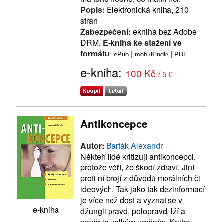
Popis:
Elektronická kniha, 210
stran
Zabezpečení:
ekniha bez Adobe
DRM,
E-kniha ke stažení ve
formátu:
|
|
ePub
mobi/Kindle
PDF
e-kniha:
100 Kč
/ 5 €
Antikoncepce
Autor:
Barták Alexandr
Někteří lidé kritizují antikoncepci,
protože věří, že škodí zdraví. Jiní
proti ní brojí z důvodů morálních či
ideových. Tak jako tak dezinformací
je více než dost a vyznat se v
e-kniha
džungli pravd, polopravd, lží a
pověr je velkým uměním. Kniha