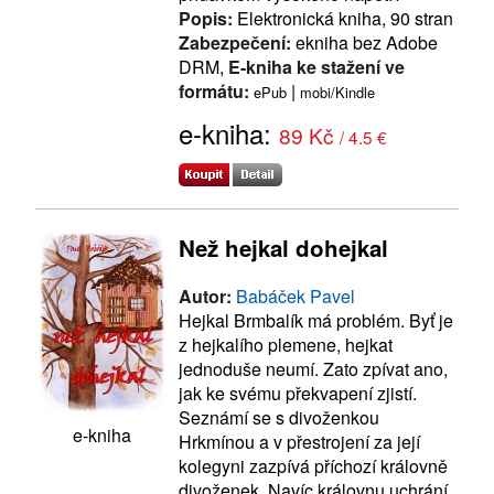
Popis:
Elektronická kniha, 90 stran
Zabezpečení:
ekniha bez Adobe
DRM,
E-kniha ke stažení ve
formátu:
|
ePub
mobi/Kindle
e-kniha:
89 Kč
/ 4.5 €
Než hejkal dohejkal
Autor:
Babáček Pavel
Hejkal Brmbalík má problém. Byť je
z hejkalího plemene, hejkat
jednoduše neumí. Zato zpívat ano,
jak ke svému překvapení zjistí.
Seznámí se s divoženkou
e-kniha
Hrkmínou a v přestrojení za její
kolegyni zazpívá příchozí královně
divoženek. Navíc královnu uchrání