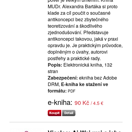
MUDr. Alexandra Bartáka si proto
klade za cíl poučit o současné
antikoncepci bez zbytečného
teoretizování a škodlivého
zjednodušování. Představuje
antikoncepci takovou, jaká v praxi
opravdu je. Je praktickým průvodce,
doplněným o úvahy, autorovi
postřehy a praktické rady.
Popis:
Elektronická kniha, 132
stran
Zabezpečení:
ekniha bez Adobe
DRM,
E-kniha ke stažení ve
formátu:
PDF
e-kniha:
90 Kč
/ 4.5 €