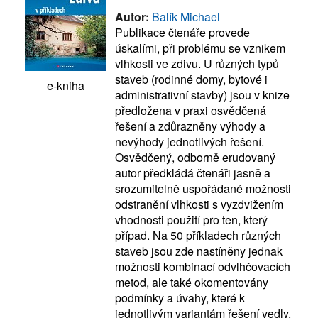
Autor:
Balík Michael
Publikace čtenáře provede
úskalími, při problému se vznikem
vlhkosti ve zdivu. U různých typů
staveb (rodinné domy, bytové i
e-kniha
administrativní stavby) jsou v knize
předložena v praxi osvědčená
řešení a zdůrazněny výhody a
nevýhody jednotlivých řešení.
Osvědčený, odborně erudovaný
autor předkládá čtenáři jasně a
srozumitelně uspořádané možnosti
odstranění vlhkosti s vyzdvižením
vhodnosti použití pro ten, který
případ. Na 50 příkladech různých
staveb jsou zde nastíněny jednak
možnosti kombinací odvlhčovacích
metod, ale také okomentovány
podmínky a úvahy, které k
jednotlivým variantám řešení vedly.