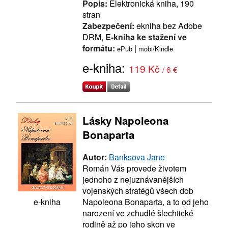
Popis:
Elektronická kniha, 190
stran
Zabezpečení:
ekniha bez Adobe
DRM,
E-kniha ke stažení ve
formátu:
|
ePub
mobi/Kindle
e-kniha:
119 Kč
/ 6 €
Lásky Napoleona
Bonaparta
Autor:
Banksova Jane
Román Vás provede životem
jednoho z nejuznávanějších
vojenských stratégů všech dob
Napoleona Bonaparta, a to od jeho
e-kniha
narození ve zchudlé šlechtické
rodině až po jeho skon ve