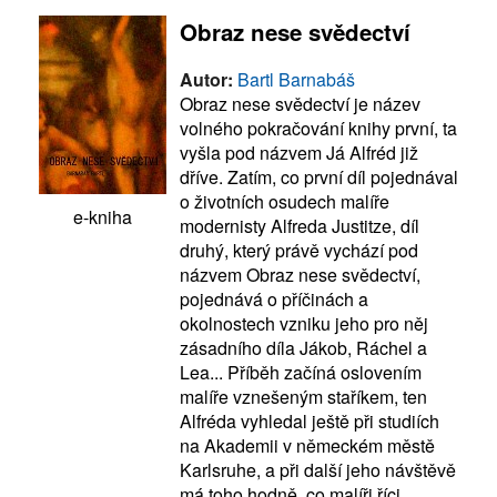
Obraz nese svědectví
Autor:
Bartl Barnabáš
Obraz nese svědectví je název
volného pokračování knihy první, ta
vyšla pod názvem Já Alfréd již
dříve. Zatím, co první díl pojednával
o životních osudech malíře
e-kniha
modernisty Alfreda Justitze, díl
druhý, který právě vychází pod
názvem Obraz nese svědectví,
pojednává o příčinách a
okolnostech vzniku jeho pro něj
zásadního díla Jákob, Ráchel a
Lea... Příběh začíná oslovením
malíře vznešeným staříkem, ten
Alfréda vyhledal ještě při studiích
na Akademii v německém městě
Karlsruhe, a při další jeho návštěvě
má toho hodně, co malíři říci.