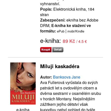
vyhnanství.
Popis:
Elektronická kniha, 184
stran
Zabezpečení:
ekniha bez Adobe
DRM,
E-kniha ke stažení ve
formátu:
|
ePub
mobi/Kindle
e-kniha:
89 Kč
/ 4.5 €
Miluji kaskadéra
Autor:
Banksova Jane
Ava Fullerová vyrůstala do svých
patnácti let s ovdovělým otcem a
dvěma sestrami v osamělém srubu
v horách Montany. Nejsilnějším
zážitkem jejího dětství však
kupodivu nebyl pohled do tváře
e-kniha