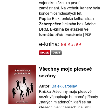
vojenskou školu a první
zaměstnání. Na vrcholu kariéry byla
koncem osmdesátých let.
Popis:
Elektronická kniha, stran
Zabezpečení:
ekniha bez Adobe
DRM,
E-kniha ke stažení ve
formátu:
|
|
ePub
mobi/Kindle
PDF
e-kniha:
99 Kč
/ 5 €
Všechny moje plesové
sezóny
Autor:
Bálek Jaroslav
Knížka „Všechny moje plesové
sezóny“ popisuje humorné příhody
„starých mládenců“, kteří se na
plesech, ve vinárnách, na ulici i