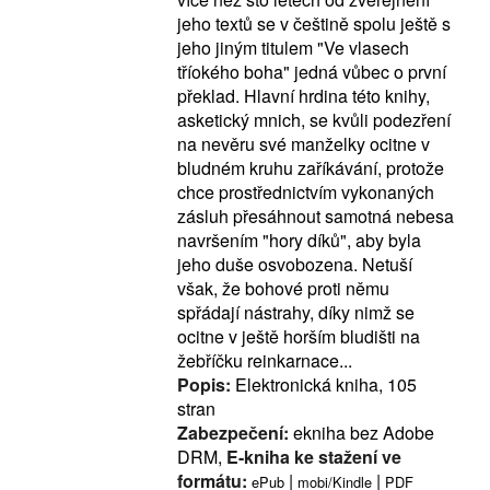
jeho textů se v češtině spolu ještě s
jeho jiným titulem "Ve vlasech
tříokého boha" jedná vůbec o první
překlad. Hlavní hrdina této knihy,
asketický mnich, se kvůli podezření
na nevěru své manželky ocitne v
bludném kruhu zaříkávání, protože
chce prostřednictvím vykonaných
zásluh přesáhnout samotná nebesa
navršením "hory díků", aby byla
jeho duše osvobozena. Netuší
však, že bohové proti němu
spřádají nástrahy, díky nimž se
ocitne v ještě horším bludišti na
žebříčku reinkarnace...
Popis:
Elektronická kniha, 105
stran
Zabezpečení:
ekniha bez Adobe
DRM,
E-kniha ke stažení ve
formátu:
|
|
ePub
mobi/Kindle
PDF