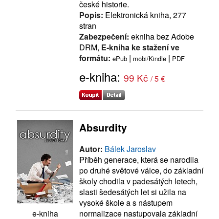
české historie.
Popis:
Elektronická kniha, 277
stran
Zabezpečení:
ekniha bez Adobe
DRM,
E-kniha ke stažení ve
formátu:
|
|
ePub
mobi/Kindle
PDF
e-kniha:
99 Kč
/ 5 €
Absurdity
Autor:
Bálek Jaroslav
Příběh generace, která se narodila
po druhé světové válce, do základní
školy chodila v padesátých letech,
slasti šedesátých let si užila na
vysoké škole a s nástupem
normalizace nastupovala základní
e-kniha