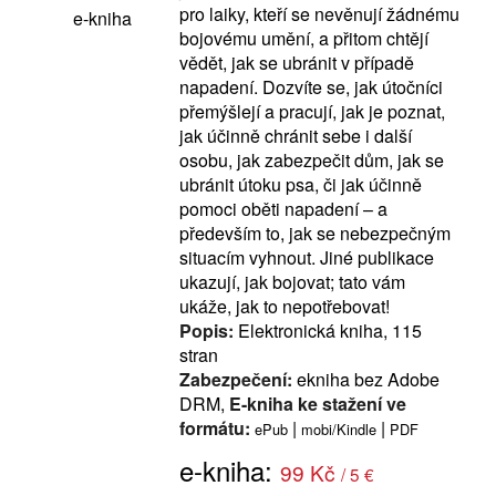
pro laiky, kteří se nevěnují žádnému
e-kniha
bojovému umění, a přitom chtějí
vědět, jak se ubránit v případě
napadení. Dozvíte se, jak útočníci
přemýšlejí a pracují, jak je poznat,
jak účinně chránit sebe i další
osobu, jak zabezpečit dům, jak se
ubránit útoku psa, či jak účinně
pomoci oběti napadení – a
především to, jak se nebezpečným
situacím vyhnout. Jiné publikace
ukazují, jak bojovat; tato vám
ukáže, jak to nepotřebovat!
Popis:
Elektronická kniha, 115
stran
Zabezpečení:
ekniha bez Adobe
DRM,
E-kniha ke stažení ve
formátu:
|
|
ePub
mobi/Kindle
PDF
e-kniha:
99 Kč
/ 5 €