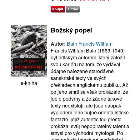
Božský popel
Autor:
Bain Francis William
Francis William Bain (1863-1940)
byl britským autorem, který založil
svou kariéru na tom, že vydával
údajně nalezené starodávné
sanskrtské texty ve svých
e-kniha
překladech anglickému publiku. Až
po jeho smrti se však prokázalo, že
jde o podvrhy a že žádné takové
texty neexistují, ale jsou naopak
výplodem jeho bujné orientalistické
fantazie, jejíž autenticitou přesto
prokázal svůj nepopiratelný talent a
smysl pro východní mytologii. Po
více než sto letech od zveřejnění