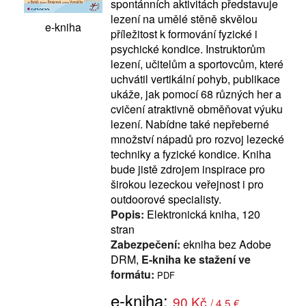
spontánních aktivitách představuje
lezení na umělé stěně skvělou
e-kniha
příležitost k formování fyzické i
psychické kondice. Instruktorům
lezení, učitelům a sportovcům, které
uchvátil vertikální pohyb, publikace
ukáže, jak pomocí 68 různých her a
cvičení atraktivně obměňovat výuku
lezení. Nabídne také nepřeberné
množství nápadů pro rozvoj lezecké
techniky a fyzické kondice. Kniha
bude jistě zdrojem inspirace pro
širokou lezeckou veřejnost i pro
outdoorové specialisty.
Popis:
Elektronická kniha, 120
stran
Zabezpečení:
ekniha bez Adobe
DRM,
E-kniha ke stažení ve
formátu:
PDF
e-kniha:
90 Kč
/ 4.5 €