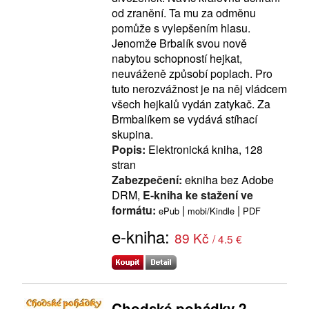
od zranění. Ta mu za odměnu
pomůže s vylepšením hlasu.
Jenomže Brbalík svou nově
nabytou schopností hejkat,
neuváženě způsobí poplach. Pro
tuto nerozvážnost je na něj vládcem
všech hejkalů vydán zatykač. Za
Brmbalíkem se vydává stíhací
skupina.
Popis:
Elektronická kniha, 128
stran
Zabezpečení:
ekniha bez Adobe
DRM,
E-kniha ke stažení ve
formátu:
|
|
ePub
mobi/Kindle
PDF
e-kniha:
89 Kč
/ 4.5 €
Chodské pohádky 2