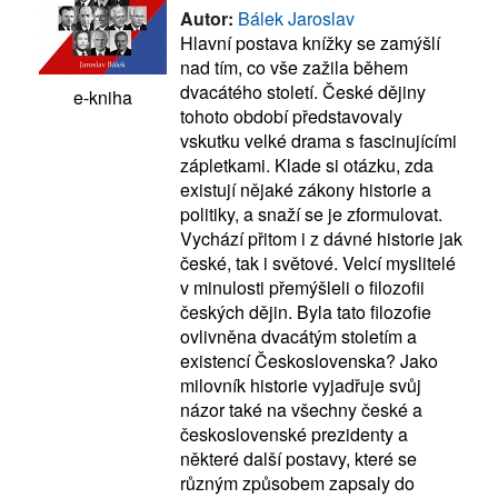
Autor:
Bálek Jaroslav
Hlavní postava knížky se zamýšlí
nad tím, co vše zažila během
dvacátého století. České dějiny
e-kniha
tohoto období představovaly
vskutku velké drama s fascinujícími
zápletkami. Klade si otázku, zda
existují nějaké zákony historie a
politiky, a snaží se je zformulovat.
Vychází přitom i z dávné historie jak
české, tak i světové. Velcí myslitelé
v minulosti přemýšleli o filozofii
českých dějin. Byla tato filozofie
ovlivněna dvacátým stoletím a
existencí Československa? Jako
milovník historie vyjadřuje svůj
názor také na všechny české a
československé prezidenty a
některé další postavy, které se
různým způsobem zapsaly do