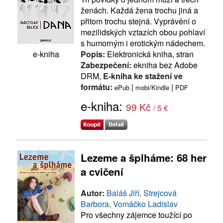
ženách. Každá žena trochu jiná a
přitom trochu stejná. Vyprávění o
mezilidských vztazích obou pohlaví
s humorným i erotickým nádechem.
Popis:
Elektronická kniha, stran
e-kniha
Zabezpečení:
ekniha bez Adobe
DRM,
E-kniha ke stažení ve
formátu:
|
|
ePub
mobi/Kindle
PDF
e-kniha:
99 Kč
/ 5 €
Lezeme a šplháme: 68 her
a cvičení
Autor:
Baláš Jiří, Strejcová
Barbora, Vomáčko Ladislav
Pro všechny zájemce toužící po