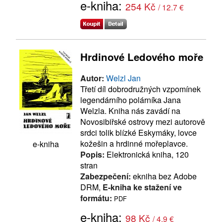
e-kniha:
254 Kč
/ 12.7 €
Hrdinové Ledového moře
Autor:
Welzl Jan
Třetí díl dobrodružných vzpomínek
legendárního polárníka Jana
Welzla. Kniha nás zavádí na
Novosibiřské ostrovy mezi autorově
srdci tolik blízké Eskymáky, lovce
kožešin a hrdinné mořeplavce.
e-kniha
Popis:
Elektronická kniha, 120
stran
Zabezpečení:
ekniha bez Adobe
DRM,
E-kniha ke stažení ve
formátu:
PDF
e-kniha:
98 Kč
/ 4.9 €