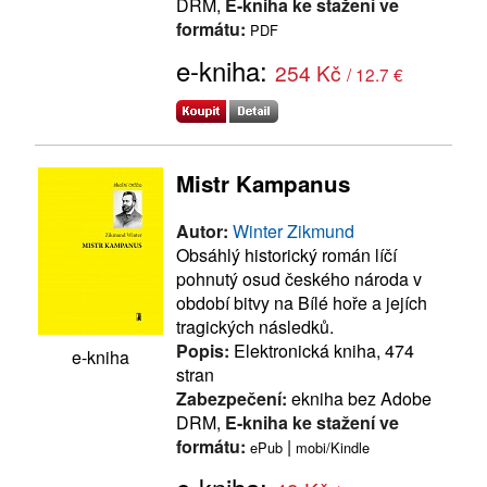
DRM,
E-kniha ke stažení ve
formátu:
PDF
e-kniha:
254 Kč
/ 12.7 €
Mistr Kampanus
Autor:
Winter Zikmund
Obsáhlý historický román líčí
pohnutý osud českého národa v
období bitvy na Bílé hoře a jejích
tragických následků.
Popis:
Elektronická kniha, 474
e-kniha
stran
Zabezpečení:
ekniha bez Adobe
DRM,
E-kniha ke stažení ve
formátu:
|
ePub
mobi/Kindle