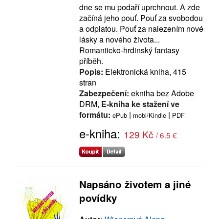
dne se mu podaří uprchnout. A zde
začíná jeho pouť. Pouť za svobodou
a odplatou. Pouť za nalezením nové
lásky a nového života...
Romanticko-hrdinský fantasy
příběh.
Popis:
Elektronická kniha, 415
stran
Zabezpečení:
ekniha bez Adobe
DRM,
E-kniha ke stažení ve
formátu:
|
|
ePub
mobi/Kindle
PDF
e-kniha:
129 Kč
/ 6.5 €
Napsáno životem a jiné
povídky