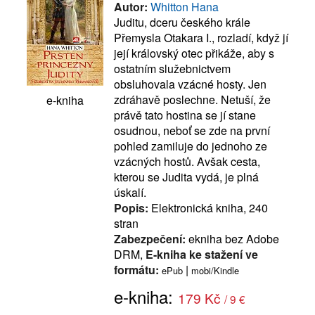
Autor:
Whitton Hana
Juditu, dceru českého krále
Přemysla Otakara I., rozladí, když jí
její královský otec přikáže, aby s
ostatním služebnictvem
obsluhovala vzácné hosty. Jen
zdráhavě poslechne. Netuší, že
e-kniha
právě tato hostina se jí stane
osudnou, neboť se zde na první
pohled zamiluje do jednoho ze
vzácných hostů. Avšak cesta,
kterou se Judita vydá, je plná
úskalí.
Popis:
Elektronická kniha, 240
stran
Zabezpečení:
ekniha bez Adobe
DRM,
E-kniha ke stažení ve
formátu:
|
ePub
mobi/Kindle
e-kniha:
179 Kč
/ 9 €