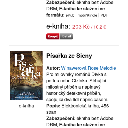
Zabezpečení:
ekniha bez Adobe
DRM,
E-kniha ke stažení ve
formátu:
|
|
ePub
mobi/Kindle
PDF
e-kniha:
203 Kč
/ 10.2 €
Písařka ze Sieny
Autor:
Winawerová Rose Melodie
Pro milovníky románů Dívka s
perlou nebo Cizinka. Strhující
milostný příběh a napínavý
historický detektivní příběh,
spojující dva lidi napříč časem.
Popis:
Elektronická kniha, 456
e-kniha
stran
Zabezpečení:
ekniha bez Adobe
DRM,
E-kniha ke stažení ve