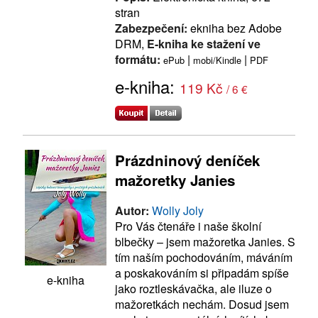
stran
Zabezpečení:
ekniha bez Adobe
DRM,
E-kniha ke stažení ve
formátu:
|
|
ePub
mobi/Kindle
PDF
e-kniha:
119 Kč
/ 6 €
Prázdninový deníček
mažoretky Janies
Autor:
Wolly Joly
Pro Vás čtenáře i naše školní
blbečky – jsem mažoretka Janies. S
tím naším pochodováním, máváním
a poskakováním si připadám spíše
e-kniha
jako roztleskávačka, ale iluze o
mažoretkách nechám. Dosud jsem