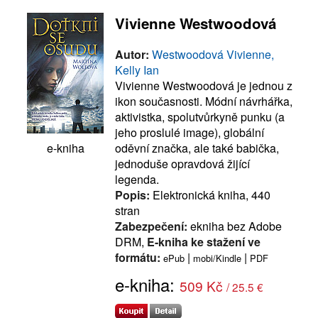
Vivienne Westwoodová
Autor:
Westwoodová Vivienne,
Kelly Ian
Vivienne Westwoodová je jednou z
ikon současnosti. Módní návrhářka,
aktivistka, spolutvůrkyně punku (a
jeho proslulé image), globální
oděvní značka, ale také babička,
e-kniha
jednoduše opravdová žijící
legenda.
Popis:
Elektronická kniha, 440
stran
Zabezpečení:
ekniha bez Adobe
DRM,
E-kniha ke stažení ve
formátu:
|
|
ePub
mobi/Kindle
PDF
e-kniha:
509 Kč
/ 25.5 €