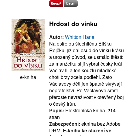
Hrdost do vínku
Autor:
Whitton Hana
Na osiřelou šlechtičnu Elišku
Rejčku, jíž dal osud do vínku krásu
a urozený původ, se usmálo štěstí:
za manželku si ji vybral český král
Václav II. a ten kouzlu mladičké
choti brzy zcela podlehl. Zato
e-kniha
Václavovy děti jen špatně skrývají
nepřátelství. Po Václavově smrti
přeroste nevraživost v otevřený boj
o český trůn.
Popis:
Elektronická kniha, 214
stran
Zabezpečení:
ekniha bez Adobe
DRM,
E-kniha ke stažení ve