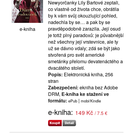
Newyorčanky Lily Bartové zeptali,
co vlastně od života chce, obrátila
by k vám svůj okouzlující pohled,
nadechla by se… a pak by se
pravděpodobně zarazila. Její osud
e-kniha
je totiž plný paradoxů: je půvabnější
než všechny její vrstevnice, ale ty
už se dávno vdaly; zdá se být jako
stvořená pro svět americké
smetánky přelomu devatenáctého a
dvacátého století.
Popis:
Elektronická kniha, 256
stran
Zabezpečení:
ekniha bez Adobe
DRM,
E-kniha ke stažení ve
formátu:
|
ePub
mobi/Kindle
e-kniha:
149 Kč
/ 7.5 €