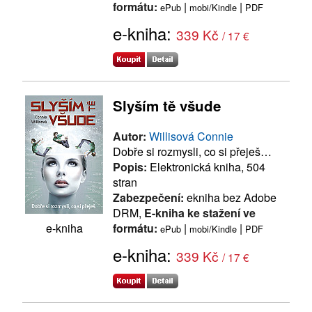
formátu:
|
|
ePub
mobi/Kindle
PDF
e-kniha:
339 Kč
/ 17 €
Slyším tě všude
Autor:
Willisová Connie
Dobře si rozmysli, co si přeješ…
Popis:
Elektronická kniha, 504
stran
Zabezpečení:
ekniha bez Adobe
DRM,
E-kniha ke stažení ve
formátu:
|
|
e-kniha
ePub
mobi/Kindle
PDF
e-kniha:
339 Kč
/ 17 €