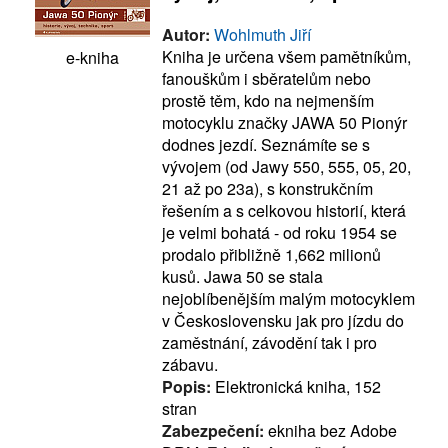
Autor:
Wohlmuth Jiří
Kniha je určena všem pamětníkům,
e-kniha
fanouškům i sběratelům nebo
prostě těm, kdo na nejmenším
motocyklu značky JAWA 50 Pionýr
dodnes jezdí. Seznámíte se s
vývojem (od Jawy 550, 555, 05, 20,
21 až po 23a), s konstrukčním
řešením a s celkovou historií, která
je velmi bohatá - od roku 1954 se
prodalo přibližně 1,662 milionů
kusů. Jawa 50 se stala
nejoblíbenějším malým motocyklem
v Československu jak pro jízdu do
zaměstnání, závodění tak i pro
zábavu.
Popis:
Elektronická kniha, 152
stran
Zabezpečení:
ekniha bez Adobe