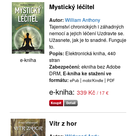
Mystický léčitel
Autor:
William Anthony
Tajemství chronických i záhadných
nemocí a jejich léčení Uzdravte se.
Užasnete, jak je to snadné. Funguje
to.
Popis:
Elektronická kniha, 440
stran
e-kniha
Zabezpečení:
ekniha bez Adobe
DRM,
E-kniha ke stažení ve
formátu:
|
|
ePub
mobi/Kindle
PDF
e-kniha:
339 Kč
/ 17 €
Vítr z hor