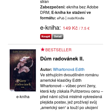
stran
Zabezpečení:
ekniha bez Adobe
DRM,
E-kniha ke stažení ve
formátu:
|
ePub
mobi/Kindle
e-kniha:
149 Kč
/ 7.5 €
BESTSELLER
Dům radovánek II.
Autor:
Whartonová Edith
Ve strhujícím dvoudílném románu
americké klasičky Edith
Whartonové – vůbec první ženy,
která kdy získala Pulitzerovu cenu –
před námi ožívá mistrně vykreslená
e-kniha
plejáda postav, jež prožívají svůj
„americký sen“ a touží po ukojení