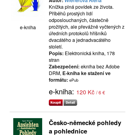
Autor:
Wienerová Alena
Knížka plná povídek ze života.
Příběhů prostých lidí
odposlouchaných, částečně
prožitých, ale převážně vyčtených z
e-kniha
úředních protokolů hříšníků
dvacátého a jednadvacátého
století.
Popis:
Elektronická kniha, 178
stran
Zabezpečení:
ekniha bez Adobe
DRM,
E-kniha ke stažení ve
formátu:
ePub
e-kniha:
120 Kč
/ 6 €
Česko-německé pohledy
a pohlednice