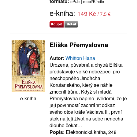
formátu:
|
ePub
mobi/Kindle
e-kniha:
149 Kč
/ 7.5 €
Eliška Přemyslovna
Autor:
Whitton Hana
Urozená, půvabná a chytrá Eliška
představuje velké nebezpečí pro
neschopného Jindřicha
Korutanského, který se náhle
zmocnil trůnu. Když si mladá
Přemyslovna naplno uvědomí, že je
e-kniha
její povinností zachránit odkaz
svého otce krále Václava II., první
útok na její život na sebe nenechá
dlouho čekat…
Popis:
Elektronická kniha, 248