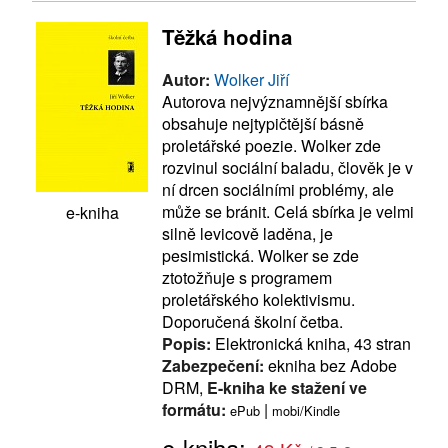
Těžká hodina
Autor:
Wolker Jiří
Autorova nejvýznamnější sbírka
obsahuje nejtypičtější básně
proletářské poezie. Wolker zde
rozvinul sociální baladu, člověk je v
ní drcen sociálními problémy, ale
může se bránit. Celá sbírka je velmi
e-kniha
silně levicově laděna, je
pesimistická. Wolker se zde
ztotožňuje s programem
proletářského kolektivismu.
Doporučená školní četba.
Popis:
Elektronická kniha, 43 stran
Zabezpečení:
ekniha bez Adobe
DRM,
E-kniha ke stažení ve
formátu:
|
ePub
mobi/Kindle
e-kniha: