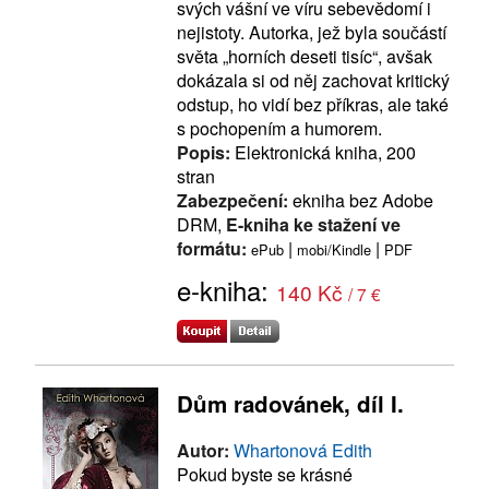
svých vášní ve víru sebevědomí i
nejistoty. Autorka, jež byla součástí
světa „horních deseti tisíc“, avšak
dokázala si od něj zachovat kritický
odstup, ho vidí bez příkras, ale také
s pochopením a humorem.
Popis:
Elektronická kniha, 200
stran
Zabezpečení:
ekniha bez Adobe
DRM,
E-kniha ke stažení ve
formátu:
|
|
ePub
mobi/Kindle
PDF
e-kniha:
140 Kč
/ 7 €
Dům radovánek, díl I.
Autor:
Whartonová Edith
Pokud byste se krásné