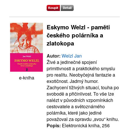
Eskymo Welzl - paměti
českého polárníka a
zlatokopa
Autor:
Welzl Jan
Živé a jedinečné spojení
primitivnosti a praktického smyslu
pro realitu. Neobyčejná fantazie a
e-kniha
exotičnost. Jadrný humor.
Zachycení tíživých situací, touha po
svobodě a přičinlivost. To vše lze
nalézt v původních vzpomínkách
cestovatele a světoznámého
polárníka, které jako jediné
považoval za opravdu „svou“ knihu.
Popis:
Elektronická kniha, 256