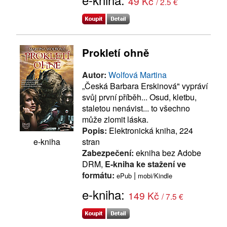
49 Kč
/ 2.5 €
Prokletí ohně
Autor:
Wolfová Martina
„Česká Barbara Erskinová" vypráví
svůj první příběh... Osud, kletbu,
staletou nenávist... to všechno
může zlomit láska.
Popis:
Elektronická kniha, 224
stran
e-kniha
Zabezpečení:
ekniha bez Adobe
DRM,
E-kniha ke stažení ve
formátu:
|
ePub
mobi/Kindle
e-kniha:
149 Kč
/ 7.5 €