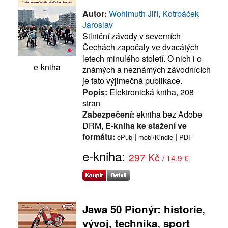
Autor:
Wohlmuth Jiří, Kotrbáček
Jaroslav
Silniční závody v severních
Čechách započaly ve dvacátých
letech minulého století. O nich i o
e-kniha
známých a neznámých závodnících
je tato výjimečná publikace.
Popis:
Elektronická kniha, 208
stran
Zabezpečení:
ekniha bez Adobe
DRM,
E-kniha ke stažení ve
formátu:
|
|
ePub
mobi/Kindle
PDF
e-kniha:
297 Kč
/ 14.9 €
Jawa 50 Pionýr: historie,
vývoj, technika, sport