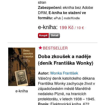
stran
Zabezpečení:
ekniha bez Adobe
DRM,
E-kniha ke stažení ve
formátu:
|
ePub
mobi/Kindle
e-kniha:
199 Kč
/ 10 €
BESTSELLER
Doba zkoušek a naděje
(deník Františka Wonky)
Autor:
Wonka František
Válečný deník katolického děkana
Františka Wonky zachycuje život v
západočeském městě Manětíně
e-kniha
nedaleko Plzně, na hranicích
protektorátu, v letech 1938 – 1945.
Popis:
Elektronická kniha, 672