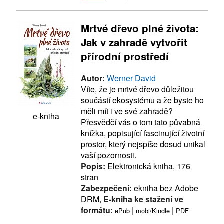
Mrtvé dřevo plné života:
Jak v zahradě vytvořit
přírodní prostředí
Autor:
Werner David
Víte, že je mrtvé dřevo důležitou
součástí ekosystému a že byste ho
měli mít i ve své zahradě?
e-kniha
Přesvědčí vás o tom tato půvabná
knížka, popisující fascinující životní
prostor, který nejspíše dosud unikal
vaší pozornosti.
Popis:
Elektronická kniha, 176
stran
Zabezpečení:
ekniha bez Adobe
DRM,
E-kniha ke stažení ve
formátu:
|
|
ePub
mobi/Kindle
PDF