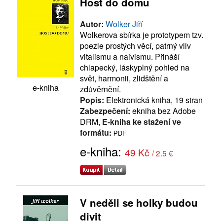
Host do domu
Autor:
Wolker Jiří
Wolkerova sbírka je prototypem tzv.
poezie prostých věcí, patrný vliv
vitalismu a naivismu. Přináší
chlapecký, láskyplný pohled na
svět, harmonii, zlidštění a
e-kniha
zdůvěrnění.
Popis:
Elektronická kniha, 19 stran
Zabezpečení:
ekniha bez Adobe
DRM,
E-kniha ke stažení ve
formátu:
PDF
e-kniha:
49 Kč
/ 2.5 €
V neděli se holky budou
divit