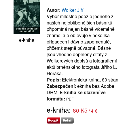
Autor:
Wolker Jiří
Výbor milostné poezie jednoho z
našich nejoblíbenějších básníků
připomíná nejen básně víceméně
známé, ale objevuje v několika
e-kniha
případech i dávno zapomenuté,
přičemž stejně půvabné. Básně
jsou vhodně doplněny citáty z
Wolkerových dopisů a fotografiemi
aktů brněnského fotografa Jiřího L.
Horáka.
Popis:
Elektronická kniha, 80 stran
Zabezpečení:
ekniha bez Adobe
DRM,
E-kniha ke stažení ve
formátu:
PDF
e-kniha:
80 Kč
/ 4 €