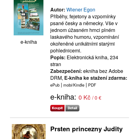
Autor:
Wiener Egon
Příběhy, fejetony a vzpomínky
psané česky a německy. Vše v
jednom úžasném hrnci plném
laskavého humoru, vzpomínání
e-kniha
okořeněné unikátními starými
pohlednicemi.
Popis:
Elektronická kniha, 234
stran
Zabezpečení:
ekniha bez Adobe
DRM,
E-kniha ke stažení zdarma:
|
|
ePub
mobi/Kindle
PDF
e-kniha:
0 Kč
/ 0 €
Prsten princezny Judity