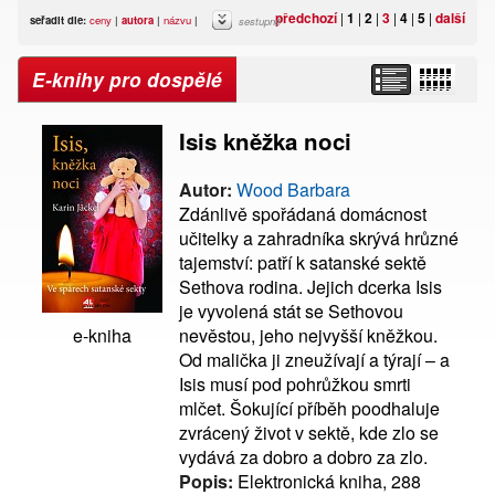
předchozí
|
1
|
2
|
3
|
4
|
5
|
další
seřadit dle:
ceny
|
autora
|
názvu
|
sestupně
E-knihy pro dospělé
Isis kněžka noci
Autor:
Wood Barbara
Zdánlivě spořádaná domácnost
učitelky a zahradníka skrývá hrůzné
tajemství: patří k satanské sektě
Sethova rodina. Jejich dcerka Isis
je vyvolená stát se Sethovou
nevěstou, jeho nejvyšší kněžkou.
e-kniha
Od malička ji zneužívají a týrají – a
Isis musí pod pohrůžkou smrti
mlčet. Šokující příběh poodhaluje
zvrácený život v sektě, kde zlo se
vydává za dobro a dobro za zlo.
Popis:
Elektronická kniha, 288