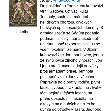
Autor:
Wildwood Andy
Do poklidného Taarského království
vtrhli Ságové, uctívači kultu
Temnoty, spolu s armádami
nelidských chortojů, divokých
horských opic posedlých démony. S
e-kniha
armádou stvůr se Ságům podařilo
podmanit si celý Taar a usednout
na trůnu, poté rozpoutali válku i se
všemi okolními zeměmi. V Jižním
království žije Jon-thar Lovec, jeden
ze synů lovce žijícího v horách. Jon
i jeho bratři museli odejít do války
proti armádám příšer. Temnota
postupně vzala Jonovi všechno.
Připravila ho o bratry, rodiče, první
lásku, svobodu. Ukradla mu život v
těch nejkrásnějších letech, na
prahu dospělosti, nasadila mu
okovy a na dlouhých osm let ho
uvrhla do otroctví v Taaru. Jednoho