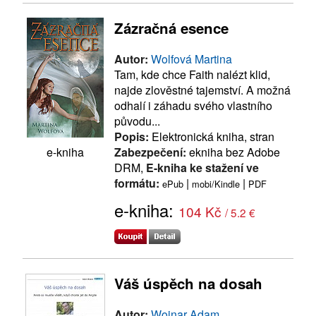
Zázračná esence
Autor:
Wolfová Martina
Tam, kde chce Faith nalézt klid,
najde zlověstné tajemství. A možná
odhalí i záhadu svého vlastního
původu...
Popis:
Elektronická kniha, stran
Zabezpečení:
ekniha bez Adobe
e-kniha
DRM,
E-kniha ke stažení ve
formátu:
|
|
ePub
mobi/Kindle
PDF
e-kniha:
104 Kč
/ 5.2 €
Váš úspěch na dosah
Autor:
Wojnar Adam