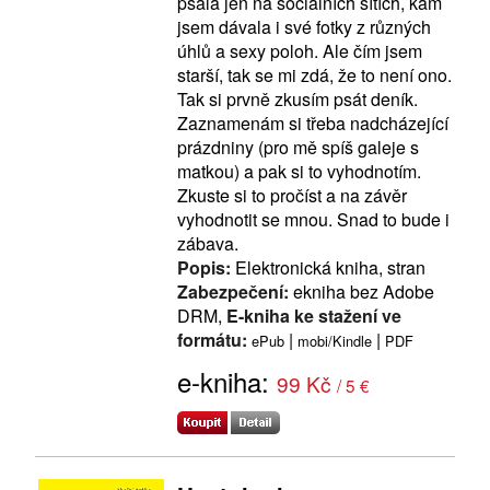
psala jen na sociálních sítích, kam
jsem dávala i své fotky z různých
úhlů a sexy poloh. Ale čím jsem
starší, tak se mi zdá, že to není ono.
Tak si prvně zkusím psát deník.
Zaznamenám si třeba nadcházející
prázdniny (pro mě spíš galeje s
matkou) a pak si to vyhodnotím.
Zkuste si to pročíst a na závěr
vyhodnotit se mnou. Snad to bude i
zábava.
Popis:
Elektronická kniha, stran
Zabezpečení:
ekniha bez Adobe
DRM,
E-kniha ke stažení ve
formátu:
|
|
ePub
mobi/Kindle
PDF
e-kniha:
99 Kč
/ 5 €