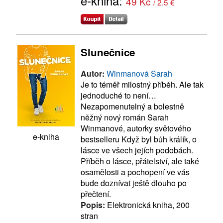
e-kniha:
49 Kč
/ 2.5 €
Slunečnice
Autor:
Winmanová Sarah
Je to téměř milostný příběh. Ale tak
jednoduché to není…
Nezapomenutelný a bolestně
něžný nový román Sarah
Winmanové, autorky světového
e-kniha
bestselleru Když byl bůh králík, o
lásce ve všech jejích podobách.
Příběh o lásce, přátelství, ale také
osamělosti a pochopení ve vás
bude doznívat ještě dlouho po
přečtení.
Popis:
Elektronická kniha, 200
stran