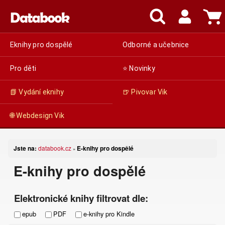
Eknihy pro dospělé
Odborné a učebnice
Pro děti
⭐ Novinky
📗 Vydání eknihy
🍺 Pivovar Vik
🌐 Webdesign Vik
Jste na:
databook.cz
E-knihy pro dospělé
»
E-knihy pro dospělé
Elektronické knihy filtrovat dle:
epub
PDF
e-knihy pro Kindle