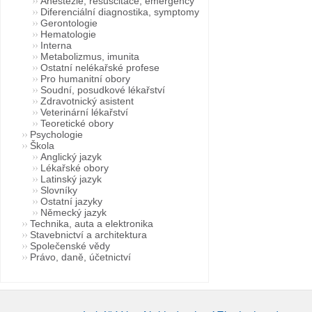
Anestezie, resuscitace, emergency
Diferenciální diagnostika, symptomy
Gerontologie
Hematologie
Interna
Metabolizmus, imunita
Ostatní nelékařské profese
Pro humanitní obory
Soudní, posudkové lékařství
Zdravotnický asistent
Veterinární lékařství
Teoretické obory
Psychologie
Škola
Anglický jazyk
Lékařské obory
Latinský jazyk
Slovníky
Ostatní jazyky
Německý jazyk
Technika, auta a elektronika
Stavebnictví a architektura
Společenské vědy
Právo, daně, účetnictví