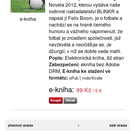
Novela 2012, kterou vydává naše
rodinné nakladatelství BLINKR a
napsal ji Felix Boom, je o fotbale a
e-kniha
nachází se na hraně černého
humoru a vážného napomenutí, že
fotbal je zrcadlem společnosti, jež
nevzkvétá a neočišťuje se. Je
džunglí, v níž se dobře vede mafii.
Popis:
Elektronická kniha, 92 stran
Zabezpečení:
ekniha bez Adobe
DRM,
E-kniha ke stažení ve
formátu:
|
ePub
mobi/Kindle
e-kniha:
99 Kč
/ 5 €
předchozí stránka
1
další stránka