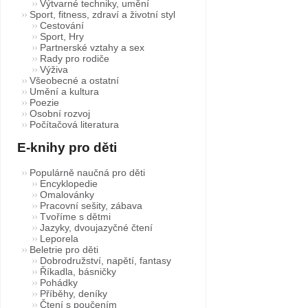
Výtvarné techniky, umění
Sport, fitness, zdraví a životní styl
Cestování
Sport, Hry
Partnerské vztahy a sex
Rady pro rodiče
Výživa
Všeobecné a ostatní
Umění a kultura
Poezie
Osobní rozvoj
Počítačová literatura
E-knihy pro děti
Populárně naučná pro děti
Encyklopedie
Omalovánky
Pracovní sešity, zábava
Tvoříme s dětmi
Jazyky, dvoujazyčné čtení
Leporela
Beletrie pro děti
Dobrodružství, napětí, fantasy
Říkadla, básničky
Pohádky
Příběhy, deníky
Čtení s poučením