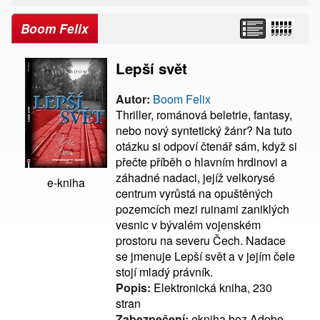
Boom Felix
Lepší svět
Autor:
Boom Felix
Thriller, románová beletrie, fantasy,
nebo nový syntetický žánr? Na tuto
otázku si odpoví čtenář sám, když si
přečte příběh o hlavním hrdinovi a
záhadné nadaci, jejíž velkorysé
e-kniha
centrum vyrůstá na opuštěných
pozemcích mezi ruinami zaniklých
vesnic v bývalém vojenském
prostoru na severu Čech. Nadace
se jmenuje Lepší svět a v jejím čele
stojí mladý právník.
Popis:
Elektronická kniha, 230
stran
Zabezpečení:
ekniha bez Adobe