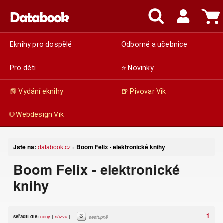
Eknihy pro dospělé
Odborné a učebnice
Pro děti
⭐ Novinky
📗 Vydání eknihy
🍺 Pivovar Vik
🌐 Webdesign Vik
Jste na:
databook.cz
Boom Felix - elektronické knihy
»
Boom Felix - elektronické
knihy
|
1
seřadit dle:
ceny
|
názvu
|
sestupně