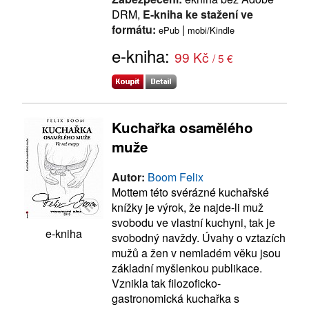
DRM,
E-kniha ke stažení ve
formátu:
|
ePub
mobi/Kindle
e-kniha:
99 Kč
/ 5 €
Kuchařka osamělého
muže
Autor:
Boom Felix
Mottem této svérázné kuchařské
knížky je výrok, že najde-li muž
svobodu ve vlastní kuchyni, tak je
e-kniha
svobodný navždy. Úvahy o vztazích
mužů a žen v nemladém věku jsou
základní myšlenkou publikace.
Vznikla tak filozoficko-
gastronomická kuchařka s