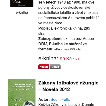
se v letech 1948 až 1990, má dvě
polohy. Život v československé
e-kniha
socialistické totalitě a život v luxusu
na francouzském Azurovém pobřeží
ve městě Nice.
Popis:
Elektronická kniha, 285
stran
Zabezpečení:
ekniha bez Adobe
DRM,
E-kniha ke stažení ve
formátu:
|
ePub
mobi/Kindle
e-kniha:
99 Kč
/ 5 €
Zákony fotbalové džungle
– Novela 2012
Autor:
Boom Felix
Knížka Zákony fotbalové džungle –